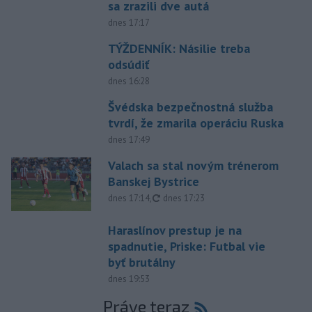
sa zrazili dve autá
dnes 17:17
TÝŽDENNÍK: Násilie treba
odsúdiť
dnes 16:28
Švédska bezpečnostná služba
tvrdí, že zmarila operáciu Ruska
dnes 17:49
Valach sa stal novým trénerom
Banskej Bystrice
aktualizované
dnes 17:14
,
dnes 17:23
Haraslínov prestup je na
spadnutie, Priske: Futbal vie
byť brutálny
dnes 19:53
Práve teraz