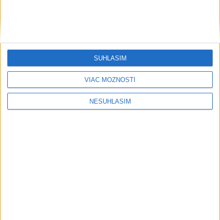
SÚHLASÍM
VIAC MOŽNOSTÍ
....
NESÚHLASÍM