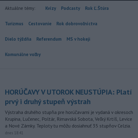
Aktuálne témy:
Kvízy
Podcasty
Rok Ľ.Štúra
Turizmus
Cestovanie
Rok dobrovoľníctva
Dielo týždňa
Referendum
MS v hokeji
Komunálne voľby
HORÚČAVY V UTOROK NEUSTÚPIA: Platí
prvý i druhý stupeň výstrah
Výstraha druhého stupňa pre horúčavami je vydaná v okresoch
Krupina, Lučenec, Poltár, Rimavská Sobota, Veľký Krtíš, Levice
a Nové Zámky. Teploty tu môžu dosiahnuť 35 stupňov Celzia.
dnes 18:41