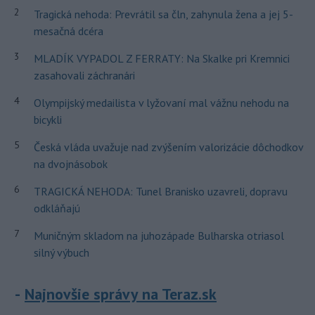
2
Tragická nehoda: Prevrátil sa čln, zahynula žena a jej 5-
mesačná dcéra
3
MLADÍK VYPADOL Z FERRATY: Na Skalke pri Kremnici
zasahovali záchranári
4
Olympijský medailista v lyžovaní mal vážnu nehodu na
bicykli
5
Česká vláda uvažuje nad zvýšením valorizácie dôchodkov
na dvojnásobok
6
TRAGICKÁ NEHODA: Tunel Branisko uzavreli, dopravu
odkláňajú
7
Muničným skladom na juhozápade Bulharska otriasol
silný výbuch
Najnovšie správy na Teraz.sk