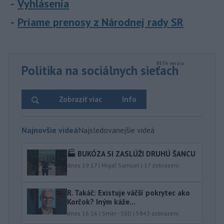
Vyhlásenia
Priame prenosy z Národnej rady SR
Politika na sociálnych sieťach
Zobraziť viac
Info
Najnovšie videá
Najsledovanejšie videá
🏭 BUKÓZA SI ZASLÚŽI DRUHÚ ŠANCU
dnes 19:17
|
Migaľ Samuel
|
17
zobrazení
R. Takáč: Existuje väčší pokrytec ako
Korčok? Iným káže...
dnes 16:16
|
Smer - SSD
|
5843
zobrazení