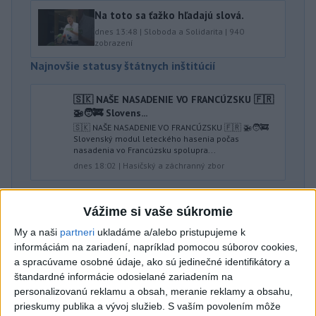
Na toto sa ťažko hľadajú slová.
dnes 13:48
|
Sloboda a Solidarita
|
940
zobrazení
Najnovšie statusy štátnych inštitúcií
🇸🇰 NAŠE NASADENIE VO FRANCÚZSKU 🇫🇷
🚁🧑‍🚒 Slovens...
🇸🇰 NAŠE NASADENIE VO FRANCÚZSKU 🇫🇷 🚁🧑‍🚒
Slovenský modul leteckého hasenia počas
nasadenia vo Francúzsku spolupra...
dnes 18:02
|
Hasičský a záchranný zbor
Najnovšie politické statusy
Vážime si vaše súkromie
My a naši
partneri
ukladáme a/alebo pristupujeme k
Richard Raši
informáciám na zariadení, napríklad pomocou súborov cookies,
Richard Raši
a spracúvame osobné údaje, ako sú jedinečné identifikátory a
dnes 19:07
|
HLAS - sociálna demokracia
štandardné informácie odosielané zariadením na
personalizovanú reklamu a obsah, meranie reklamy a obsahu,
prieskumy publika a vývoj služieb.
S vaším povolením môže
Neprehliadnite