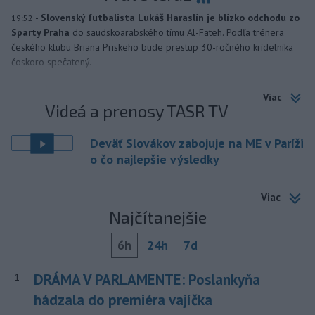
-
Slovenský futbalista Lukáš Haraslín je blízko odchodu zo
19:52
Sparty Praha
do saudskoarabského tímu Al-Fateh. Podľa trénera
českého klubu Briana Priskeho bude prestup 30-ročného krídelníka
čoskoro spečatený.
Viac
Videá a prenosy TASR TV
Deväť Slovákov zabojuje na ME v Paríži
o čo najlepšie výsledky
Viac
Najčítanejšie
6h
24h
7d
DRÁMA V PARLAMENTE: Poslankyňa
1
hádzala do premiéra vajíčka