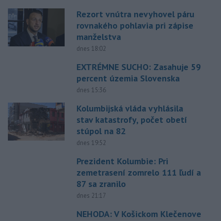
Rezort vnútra nevyhovel páru
rovnakého pohlavia pri zápise
manželstva
dnes 18:02
EXTRÉMNE SUCHO: Zasahuje 59
percent územia Slovenska
dnes 15:36
Kolumbijská vláda vyhlásila
stav katastrofy, počet obetí
stúpol na 82
dnes 19:52
Prezident Kolumbie: Pri
zemetrasení zomrelo 111 ľudí a
87 sa zranilo
dnes 21:17
NEHODA: V Košickom Klečenove