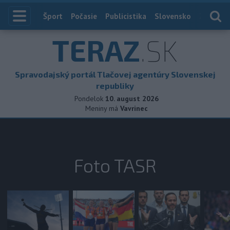
Index
Šport
Počasie
Publicistika
Slovensko
Zahranič
TERAZ
.SK
Spravodajský portál Tlačovej agentúry Slovenskej
republiky
Pondelok
10. august 2026
Meniny má
Vavrinec
Foto TASR