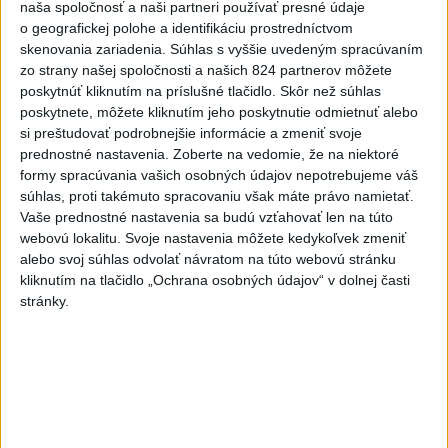
naša spoločnosť a naši partneri používať presné údaje
o geografickej polohe a identifikáciu prostredníctvom
PREDSTAVUJEME Šport Tu a Teraz: A.
skenovania zariadenia. Súhlas s vyššie uvedeným spracúvaním
ČMELOVÁ: Rada sledujem šach a šípky
zo strany našej spoločnosti a našich 824 partnerov môžete
poskytnúť kliknutím na príslušné tlačidlo. Skôr než súhlas
poskytnete, môžete kliknutím jeho poskytnutie odmietnuť alebo
ŠUTTOVÁ:Pacient na umelej pľúcnej
si preštudovať podrobnejšie informácie a zmeniť svoje
ventilácii môže počuť, čo mu hovoria
prednostné nastavenia.
Zoberte na vedomie, že na niektoré
formy spracúvania vašich osobných údajov nepotrebujeme váš
Horúčavy sú nebezpečné, na tieto
súhlas, proti takémuto spracovaniu však máte právo namietať.
veci nezabúdajte
Vaše prednostné nastavenia sa budú vzťahovať len na túto
webovú lokalitu. Svoje nastavenia môžete kedykoľvek zmeniť
alebo svoj súhlas odvolať návratom na túto webovú stránku
J. Božik: Financovanie samospráv nie
kliknutím na tlačidlo „Ochrana osobných údajov“ v dolnej časti
je ich jediný problém
stránky.
Správy