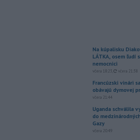
Na kúpalisku Diak
LÁTKA, osem ľudí s
nemocnici
aktualizovan
včera 18:23
,
včera 21:38
Francúzski vinári s
obávajú dymovej pr
včera 21:44
Uganda schválila v
do medzinárodných
Gazy
včera 20:49