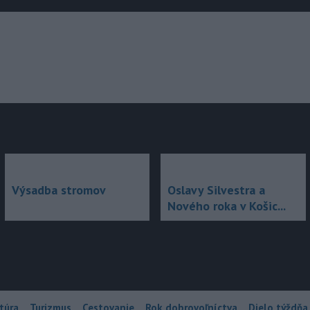
júce
Výsadba stromov
Oslavy Silvestra a
Nového roka v Košic...
túra
Turizmus
Cestovanie
Rok dobrovoľníctva
Dielo týždňa