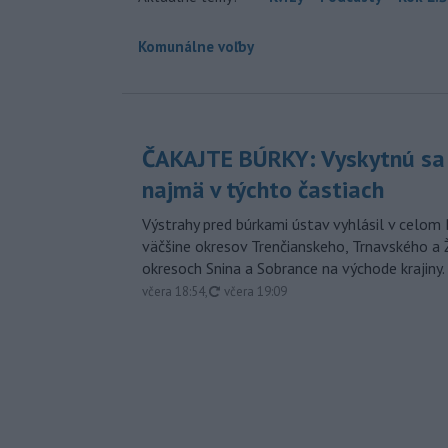
Komunálne voľby
ČAKAJTE BÚRKY: Vyskytnú sa 
najmä v týchto častiach
Výstrahy pred búrkami ústav vyhlásil v celom 
väčšine okresov Trenčianskeho, Trnavského a Ž
okresoch Snina a Sobrance na východe krajiny.
aktualizované
včera 18:54
,
včera 19:09