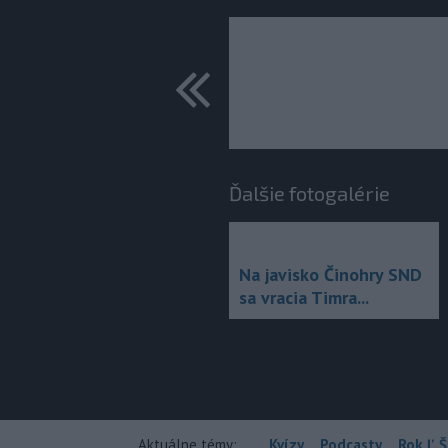
predchádza
Ďalšie fotogalérie
Na javisko Činohry SND
sa vracia Timra...
Aktuálne témy:
Kvízy
Podcasty
Rok Ľ.Š