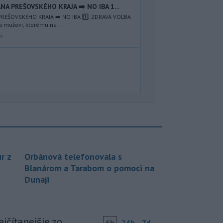
NA PREŠOVSKÉHO KRAJA ➡️ NO IBA 1️...
REŠOVSKÉHO KRAJA ➡️ NO IBA 1️⃣. ZDRAVÁ VOĽBA
a mužovi, ktorému na ...
av
r z
Orbánová telefonovala s
Blanárom a Tarabom o pomoci na
Dunaji
jčítanejšie zo
6h
24h
7d