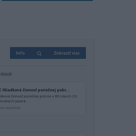
Info
Zobraziť viac
itúcií
iadková činnosť poriečnej políc...
ová činnosť poriečnej polície v 80 rokoch 20.
írodných jazerá...
kej republiky