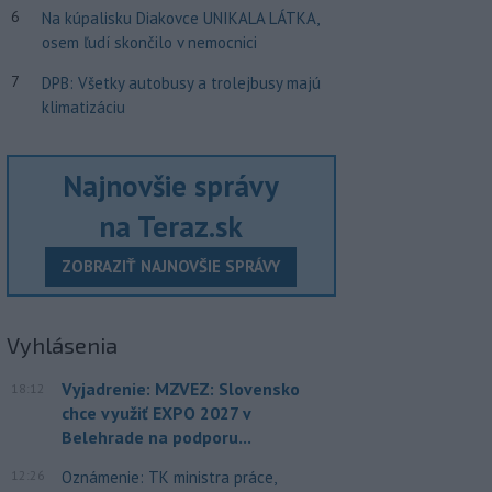
6
Na kúpalisku Diakovce UNIKALA LÁTKA,
osem ľudí skončilo v nemocnici
7
DPB: Všetky autobusy a trolejbusy majú
klimatizáciu
Najnovšie správy
na Teraz.sk
ZOBRAZIŤ NAJNOVŠIE SPRÁVY
Vyhlásenia
Vyjadrenie: MZVEZ: Slovensko
18:12
chce využiť EXPO 2027 v
Belehrade na podporu...
12:26
Oznámenie: TK ministra práce,