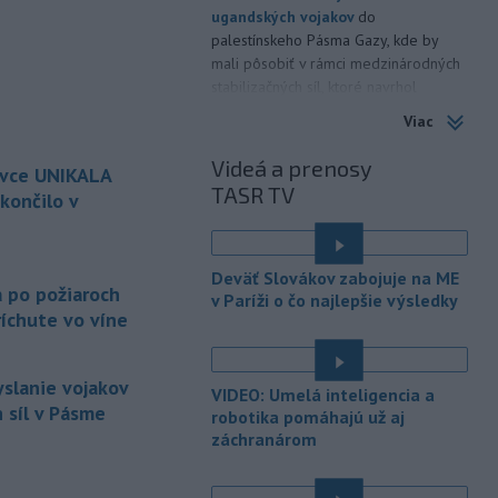
ugandských vojakov
do
palestínskeho Pásma Gazy, kde by
mali pôsobiť v rámci medzinárodných
stabilizačných síl, ktoré navrhol
americký prezident Donald Trump.
Viac
-
Anglická futbalová asociácia
20:07
Videá a prenosy
ovce UNIKALA
(FA) stiahla svoju podporu
TASR TV
prezidentovi
Medzinárodnej
končilo v
futbalovej federácie (FIFA) Giannimu
Infantinovi, ktorý je pod paľbou kritiky
é
po jeho neúspešnom pláne.
Deväť Slovákov zabojuje na ME
a po požiaroch
v Paríži o čo najlepšie výsledky
-
Vo štvrtok do polnoci treba
18:54
íchute vo víne
najmä na západe a severozápade
Slovenska počítať s búrkami.
Slovenský hydrometeorologický ústav
yslanie vojakov
VIDEO: Umelá inteligencia a
(SHMÚ) vydal výstrahy prvého stupňa.
 síl v Pásme
robotika pomáhajú už aj
Platia aj v okresoch Snina a Sobrance.
záchranárom
-
Polícia v súčinnosti s ďalšími
18:19
záchrannými zložkami zasahuje
na