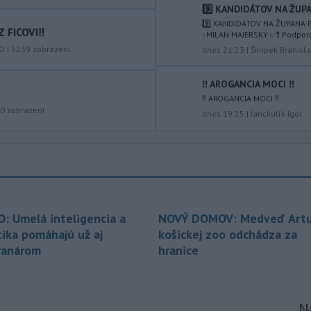
popoludní 42 stupňov Celzia.
9️⃣ KANDIDÁTOV NA ŽUPA
9️⃣ KANDIDÁTOV NA ŽUPANA P
 FICOVI‼️
-
Podpredsedníčka
- MILAN MAJERSKÝ ✅️❗️ Podpor
13:41
vykonávajúca funkciu predsedu
KO
|
5239
zobrazení
dnes 21:23
|
Škripek Branisl
maďarského
Národného
zhromaždenia Anikó Hallerová
‼️ AROGANCIA MOCI ‼️
Nagyová vo štvrtok oznámila, že v
‼️ AROGANCIA MOCI ‼️
súlade s návrhom poslaneckého klubu
0
zobrazení
dnes 19:25
|
Janckulík Igor
vládnej strany Tisza rozhodne
zákonodarný zbor o novej hlave štátu
na budúci utorok.
-
Európska komisia (EK) sa
13:31
pripravuje na možné dôsledky
úplného
zatmenia Slnka na výrobu
O: Umelá inteligencia a
NOVÝ DOMOV: Medveď Artu
elektriny v Európskej únii.
tika pomáhajú už aj
košickej zoo odchádza za
-
Vlastníctvo a správa lesov v
13:24
ranárom
hranice
štyroch národných parkoch (NP),
ktoré začiatkom júla prešli zonáciou,
plne prechádza pod národné parky.
Na