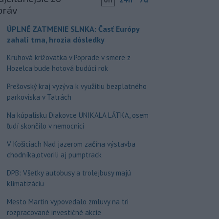
práv
ÚPLNÉ ZATMENIE SLNKA: Časť Európy
zahalí tma, hrozia dôsledky
Kruhová križovatka v Poprade v smere z
Hozelca bude hotová budúci rok
Prešovský kraj vyzýva k využitiu bezplatného
parkoviska v Tatrách
Na kúpalisku Diakovce UNIKALA LÁTKA, osem
ľudí skončilo v nemocnici
V Košiciach Nad jazerom začína výstavba
chodníka,otvorili aj pumptrack
DPB: Všetky autobusy a trolejbusy majú
klimatizáciu
Mesto Martin vypovedalo zmluvy na tri
rozpracované investičné akcie