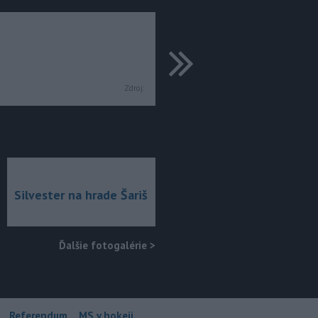
ďalšie
Zdroj:
Silvester na hrade Šariš
Ďalšie fotogalérie
>
Referendum
MS v hokeji