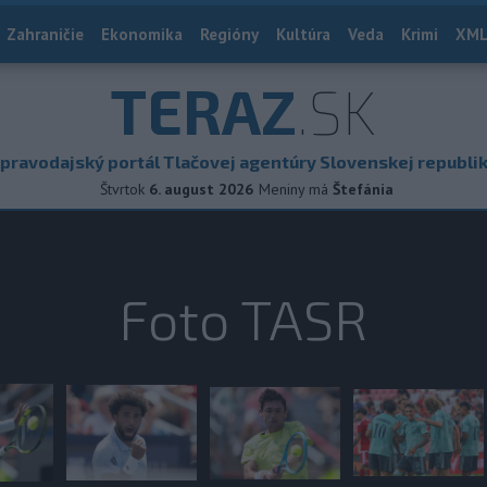
Zahraničie
Ekonomika
Regióny
Kultúra
Veda
Krimi
XML
TERAZ
.SK
pravodajský portál Tlačovej agentúry Slovenskej republi
Štvrtok
6. august 2026
Meniny má
Štefánia
Foto TASR