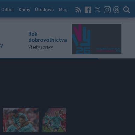
 Odber
Knihy
Útulkovo
Magazín
News Now
Archív
TASR
Rok
dobrovoľníctva
ky
Všetky správy