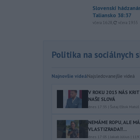
Slovenskí hádzanár
Taliansko 38:37
aktualizovan
včera 16:28
,
včera 19:55
Politika na sociálnych 
Najnovšie videá
Najsledovanejšie videá
V ROKU 2015 NÁS KRIT
NAŠE SLOVÁ
dnes 17:35
|
Šutaj Eštok Matúš
NEMÁME ROPU, ALE MÁM
VLASTIZRADA‼️...
dnes 17:05
|
Jakab Július
|
119