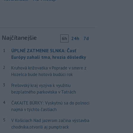
Najčítanejšie
6h
24h
7d
ÚPLNÉ ZATMENIE SLNKA: Časť
1
Európy zahalí tma, hrozia dôsledky
2
Kruhová križovatka v Poprade v smere z
Hozelca bude hotová budúci rok
3
Prešovský kraj vyzýva k využitiu
bezplatného parkoviska v Tatrách
4
ČAKAJTE BÚRKY: Vyskytnú sa do polnoci
najmä v týchto častiach
5
V Košiciach Nad jazerom začína výstavba
chodníka,otvorili aj pumptrack