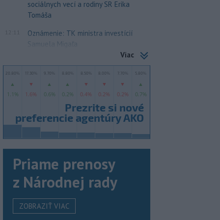
sociálnych vecí a rodiny SR Erika
Tomáša
12:11
Oznámenie: TK ministra investícií
Samuela Migaľa
Viac
Priame prenosy
z Národnej rady
ZOBRAZIŤ VIAC