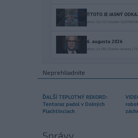
‼️TOTO JE JASNÝ ODKAZ
dnes 16:20
|
Hnutie SLOVENS
6. augusta 2026
dnes 16:09
|
Danko Andrej
|
75
Neprehliadnite
ĎALŠÍ TEPLOTNÝ REKORD:
VIDE
Tentoraz padol v Dolných
robo
Plachtinciach
zách
Správy