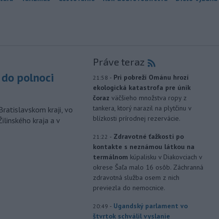
Práve teraz
do polnoci
-
Pri pobreží Ománu hrozí
21:58
ekologická katastrofa pre únik
čoraz
väčšieho množstva ropy z
tankera, ktorý narazil na plytčinu v
Bratislavskom kraji, vo
blízkosti prírodnej rezervácie.
ilinského kraja a v
-
Zdravotné ťažkosti po
21:22
kontakte s neznámou látkou na
termálnom
kúpalisku v Diakovciach v
okrese Šaľa malo 16 osôb. Záchranná
zdravotná služba osem z nich
previezla do nemocnice.
-
Ugandský parlament vo
20:49
štvrtok schválil vyslanie