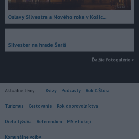
Oslavy Silvestra a Nového roka v Košic...
Silvester na hrade Šariš
Ďalšie fotogalérie
>
Aktuálne témy:
Kvízy
Podcasty
Rok Ľ.Štúra
Turizmus
Cestovanie
Rok dobrovoľníctva
Dielo týždňa
Referendum
MS v hokeji
Komunálne voľby