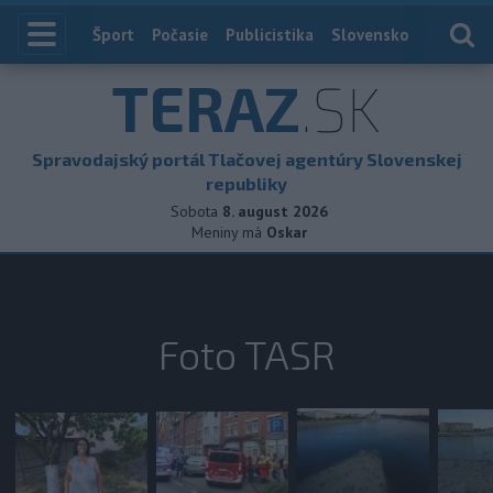
Index
Šport
Počasie
Publicistika
Slovensko
Zahranič
TERAZ
.SK
Spravodajský portál Tlačovej agentúry Slovenskej
republiky
Sobota
8. august 2026
Meniny má
Oskar
Foto TASR