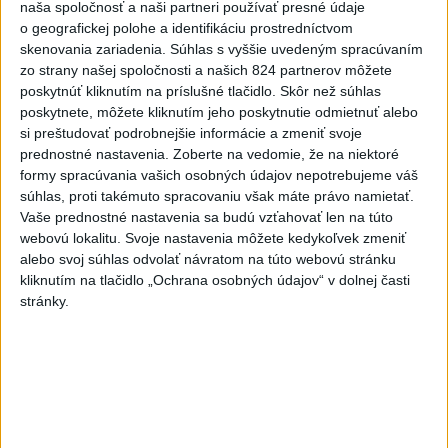
naša spoločnosť a naši partneri používať presné údaje
dlhodobo upozorňuj...
o geografickej polohe a identifikáciu prostredníctvom
📉 Dokedy môžeme žiť na dlh? 📢 NKÚ dlhodobo
skenovania zariadenia. Súhlas s vyššie uvedeným spracúvaním
upozorňuje, že štát funguje na úkor budúcich
generácií a všetky dlhy nakon...
zo strany našej spoločnosti a našich 824 partnerov môžete
dnes 04:00
|
Najvyšší kontrolný úrad SR
poskytnúť kliknutím na príslušné tlačidlo. Skôr než súhlas
poskytnete, môžete kliknutím jeho poskytnutie odmietnuť alebo
si preštudovať podrobnejšie informácie a zmeniť svoje
Najnovšie politické statusy
prednostné nastavenia.
Zoberte na vedomie, že na niektoré
formy spracúvania vašich osobných údajov nepotrebujeme váš
Tohtoročné sucho a horúčavy si isto budeme
súhlas, proti takémuto spracovaniu však máte právo namietať.
pamatať. Asp...
Vaše prednostné nastavenia sa budú vzťahovať len na túto
Tohtoročné sucho a horúčavy si isto budeme
webovú lokalitu. Svoje nastavenia môžete kedykoľvek zmeniť
pamatať. Aspoň do budúceho leta, kedy to môže byť
alebo svoj súhlas odvolať návratom na túto webovú stránku
ešte horšie. Obzvlášť zle ...
kliknutím na tlačidlo „Ochrana osobných údajov“ v dolnej časti
dnes 05:00
|
Wiezik Michal
stránky.
Neprehliadnite
ČIASTOČNÉ ZATMENIE SLNKA:
Pozorovať sa bude dať v stredu