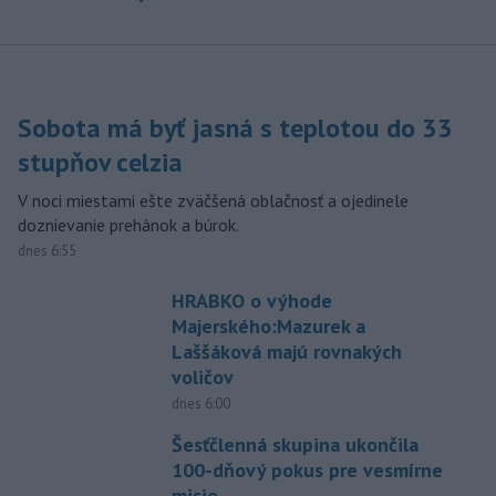
Sobota má byť jasná s teplotou do 33
stupňov celzia
V noci miestami ešte zväčšená oblačnosť a ojedinele
doznievanie prehánok a búrok.
dnes 6:55
HRABKO o výhode
Majerského:Mazurek a
Laššáková majú rovnakých
voličov
dnes 6:00
Šesťčlenná skupina ukončila
100-dňový pokus pre vesmírne
misie