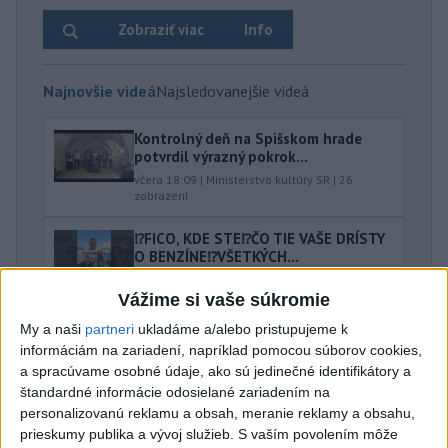
Zobraziť viac
Info
Najnovšie videá
Najsledovanejšie videá
Kontrolný deň na Spišskom hrade
potvrdil výrazný pokrok...
včera 18:09
|
Ministerstvo kultúry SR
|
26
zobrazení
⁉️FICO, KDE STE⁉️ČO TIE VAŠE DRÍSTY
O BENZÍNE⁉️VŠETKÝCH...
včera 17:02
|
Jakab Július
|
8537
zobrazení
Vážime si vaše súkromie
Taraba: Rozvíjame všetky kúty
My a naši
partneri
ukladáme a/alebo pristupujeme k
Slovenska
informáciám na zariadení, napríklad pomocou súborov cookies,
včera 16:57
|
Taraba Tomáš
|
5448
zobrazení
a spracúvame osobné údaje, ako sú jedinečné identifikátory a
štandardné informácie odosielané zariadením na
Najnovšie statusy štátnych inštitúcií
personalizovanú reklamu a obsah, meranie reklamy a obsahu,
prieskumy publika a vývoj služieb.
S vaším povolením môže
📉 Dokedy môžeme žiť na dlh? 📢 NKÚ