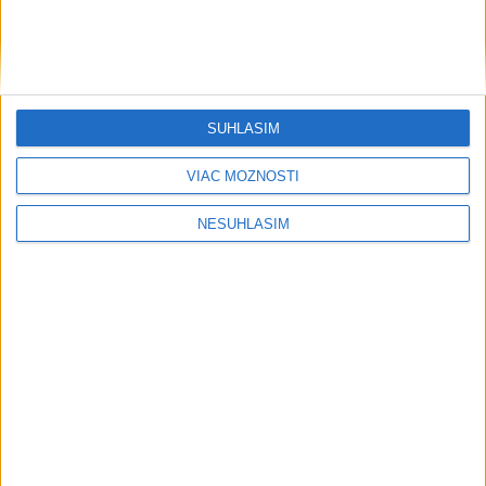
SÚHLASÍM
VIAC MOŽNOSTÍ
NESÚHLASÍM
Počasie
AKTUÁLNA PREDPOVEĎ POČASIA NA SEDEM DNÍ