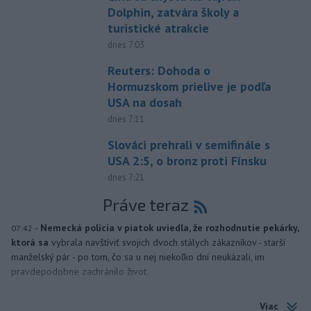
Dolphin, zatvára školy a
turistické atrakcie
dnes 7:03
Reuters: Dohoda o
Hormuzskom prielive je podľa
USA na dosah
dnes 7:11
Slováci prehrali v semifinále s
USA 2:5, o bronz proti Fínsku
dnes 7:21
Práve teraz
-
Nemecká polícia v piatok uviedla, že rozhodnutie pekárky,
07:42
ktorá sa
vybrala navštíviť svojich dvoch stálych zákazníkov - starší
manželský pár - po tom, čo sa u nej niekoľko dní neukázali, im
pravdepodobne zachránilo život.
Viac