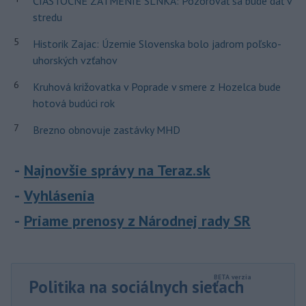
ČIASTOČNÉ ZATMENIE SLNKA: Pozorovať sa bude dať v
stredu
5
Historik Zajac: Územie Slovenska bolo jadrom poľsko-
uhorských vzťahov
6
Kruhová križovatka v Poprade v smere z Hozelca bude
hotová budúci rok
7
Brezno obnovuje zastávky MHD
Najnovšie správy na Teraz.sk
Vyhlásenia
Priame prenosy z Národnej rady SR
Politika na sociálnych sieťach