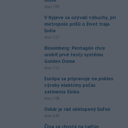
dnes 7:05
V Kyjeve sa ozývali výbuchy, pri
metropole prišli o život traja
ľudia
dnes 7:17
Bloomberg: Pentagón chce
urobiť prvé testy systému
Golden Dome
dnes 7:15
Európa sa pripravuje na pokles
výroby elektriny počas
zatmenia Slnka
dnes 7:08
Oskár je rád obklopený ľuďmi
dnes 6:43
Čína sa chystá na tajfún