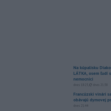
Na kúpalisku Diak
LÁTKA, osem ľudí s
nemocnici
aktualizovan
dnes 18:23
,
dnes 21:38
Francúzski vinári s
obávajú dymovej pr
dnes 21:44