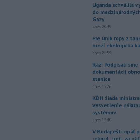
Uganda schválila v
do medzinárodných
Gazy
dnes 20:49
Pre únik ropy z ta
hrozí ekologická k
dnes 21:59
Ráž: Podpísali sme
dokumentácii obno
stanice
dnes 15:26
KDH žiada ministra
vysvetlenie nákup
systémov
dnes 17:40
V Budapešti opäť p
rekord, tretí za pä