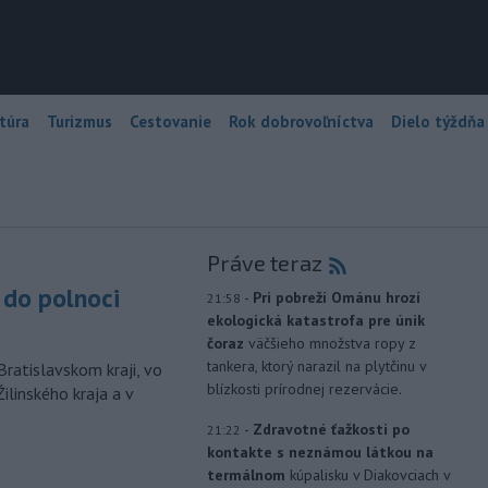
túra
Turizmus
Cestovanie
Rok dobrovoľníctva
Dielo týždňa
Práve teraz
do polnoci
-
Pri pobreží Ománu hrozí
21:58
ekologická katastrofa pre únik
čoraz
väčšieho množstva ropy z
tankera, ktorý narazil na plytčinu v
Bratislavskom kraji, vo
blízkosti prírodnej rezervácie.
ilinského kraja a v
-
Zdravotné ťažkosti po
21:22
kontakte s neznámou látkou na
termálnom
kúpalisku v Diakovciach v