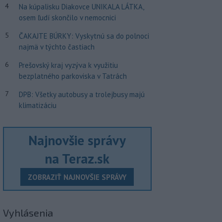
4
Na kúpalisku Diakovce UNIKALA LÁTKA,
osem ľudí skončilo v nemocnici
5
ČAKAJTE BÚRKY: Vyskytnú sa do polnoci
najmä v týchto častiach
6
Prešovský kraj vyzýva k využitiu
bezplatného parkoviska v Tatrách
7
DPB: Všetky autobusy a trolejbusy majú
klimatizáciu
Najnovšie správy
na Teraz.sk
ZOBRAZIŤ NAJNOVŠIE SPRÁVY
Vyhlásenia