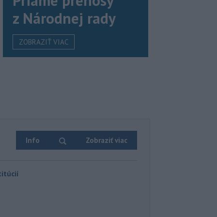
Priame prenosy
z Národnej rady
ZOBRAZIŤ VIAC
Info
Zobraziť viac
itúcií