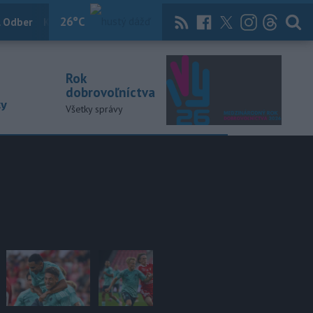
26
°C
 Odber
Knihy
Útulkovo
Magazín
News Now
Archív
TASR
Rok
dobrovoľníctva
ky
Všetky správy