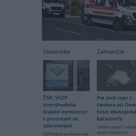
Slovensko
Zahraničie
Pre únik ropy z
ŽSK: VšZP
tankera pri Om
znevýhodnila
hrozí ekologick
krajské nemocnice
katastrofa
v porovnaní so
súkromnými
Tanker uviazol v oblast
okolo chránených
VšZP pritom predstavovala