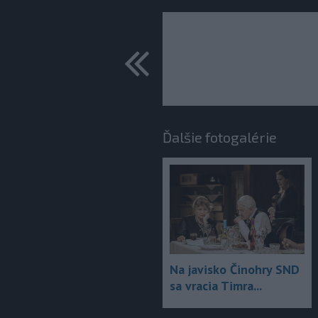
predchádza
Ďalšie fotogalérie
Na javisko Činohry SND
sa vracia Timra...