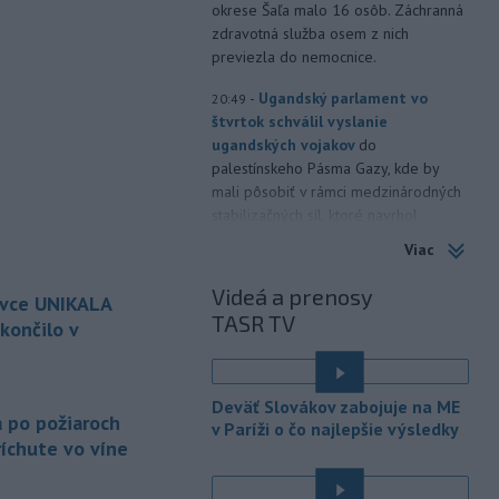
okrese Šaľa malo 16 osôb. Záchranná
zdravotná služba osem z nich
previezla do nemocnice.
-
Ugandský parlament vo
20:49
štvrtok schválil vyslanie
ugandských vojakov
do
palestínskeho Pásma Gazy, kde by
mali pôsobiť v rámci medzinárodných
stabilizačných síl, ktoré navrhol
americký prezident Donald Trump.
Viac
-
Anglická futbalová asociácia
20:07
Videá a prenosy
ovce UNIKALA
(FA) stiahla svoju podporu
TASR TV
prezidentovi
Medzinárodnej
končilo v
futbalovej federácie (FIFA) Giannimu
Infantinovi, ktorý je pod paľbou kritiky
é
po jeho neúspešnom pláne.
Deväť Slovákov zabojuje na ME
a po požiaroch
v Paríži o čo najlepšie výsledky
-
Vo štvrtok do polnoci treba
18:54
íchute vo víne
najmä na západe a severozápade
Slovenska počítať s búrkami.