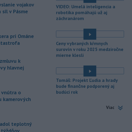
Slovenský hydrometeorologický ústav
yslanie vojakov
VIDEO: Umelá inteligencia a
(SHMÚ) vydal výstrahy prvého stupňa.
 síl v Pásme
robotika pomáhajú už aj
Platia aj v okresoch Snina a Sobrance.
záchranárom
-
Polícia v súčinnosti s ďalšími
18:19
záchrannými zložkami zasahuje
na
nkera pri Ománe
termálnom kúpalisku v Diakovciach.
atastrofa
Ceny vybraných kŕmnych
-
V dunajských prístavoch v
surovín v roku 2025 medziročne
17:36
mierne klesli
Bratislave, Komárne a Štúrove v
 zmluvu k
prvom
polroku 2026 zaznamenali
vy hlavnej
spolu 1827 pristátí osobných
kajutových a výletných plavidiel.
Tomáš: Projekt Ľudia a hrady
-
Republikánmi ovládaný výbor
17:28
bude finančne podporený aj
amerického Senátu vo
štvrtok
 vnútra o
budúci rok
označil lekára Anthonyho Fauciho za
u kamerových
osobu brániacu vyšetrovacím
Viac
právomociam Kongresu.
-
Jemenskí povstalci húsíovia
17:14
adol teplotný
vo štvrtok pri raketových a
ť týždňov