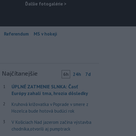
Ďalšie fotogalérie
>
Referendum
MS v hokeji
Najčítanejšie
6h
24h
7d
ÚPLNÉ ZATMENIE SLNKA: Časť
1
Európy zahalí tma, hrozia dôsledky
2
Kruhová križovatka v Poprade v smere z
Hozelca bude hotová budúci rok
3
V Košiciach Nad jazerom začína výstavba
chodníka,otvorili aj pumptrack