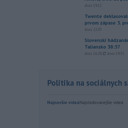
dnes 19:15
Twente deklasoval
prvom zápase 3. pr
dnes 22:03
Slovenskí hádzanár
Taliansko 38:37
aktualizovan
dnes 16:28
,
dnes 19:55
Politika na sociálnych 
Najnovšie videá
Najsledovanejšie videá