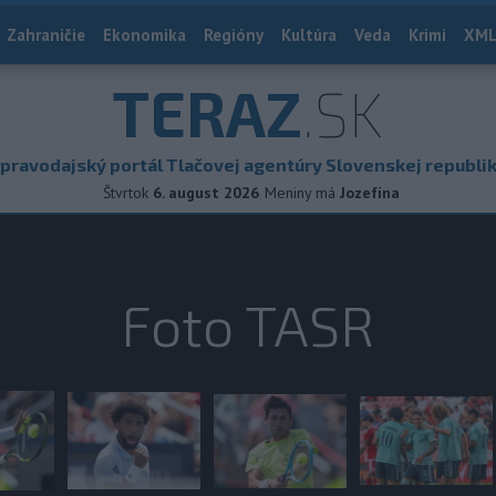
Zahraničie
Ekonomika
Regióny
Kultúra
Veda
Krimi
XML
TERAZ
.SK
pravodajský portál Tlačovej agentúry Slovenskej republi
Štvrtok
6. august 2026
Meniny má
Jozefína
Foto TASR