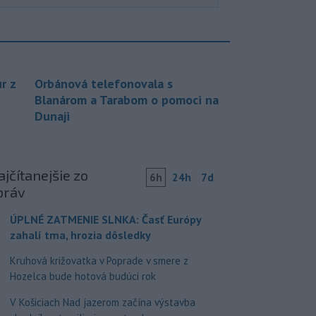
r z
Orbánová telefonovala s
Blanárom a Tarabom o pomoci na
Dunaji
jčítanejšie zo
6h
24h
7d
práv
ÚPLNÉ ZATMENIE SLNKA: Časť Európy
zahalí tma, hrozia dôsledky
Kruhová križovatka v Poprade v smere z
Hozelca bude hotová budúci rok
V Košiciach Nad jazerom začína výstavba