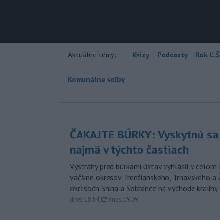
Aktuálne témy:
Kvízy
Podcasty
Rok Ľ.Š
Komunálne voľby
ČAKAJTE BÚRKY: Vyskytnú sa 
najmä v týchto častiach
Výstrahy pred búrkami ústav vyhlásil v celom 
väčšine okresov Trenčianskeho, Trnavského a Ž
okresoch Snina a Sobrance na východe krajiny.
aktualizované
dnes 18:54
,
dnes 19:09