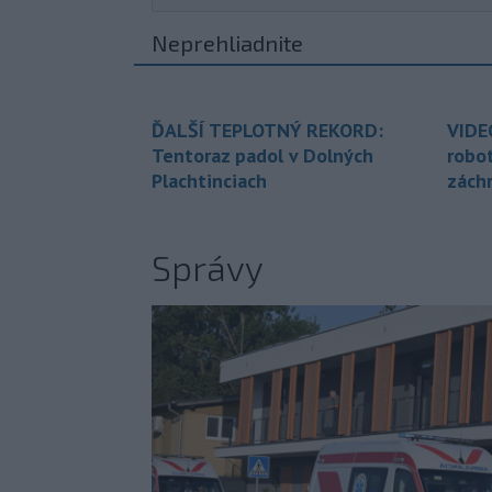
Neprehliadnite
ĎALŠÍ TEPLOTNÝ REKORD:
VIDE
Tentoraz padol v Dolných
robo
Plachtinciach
zách
Správy