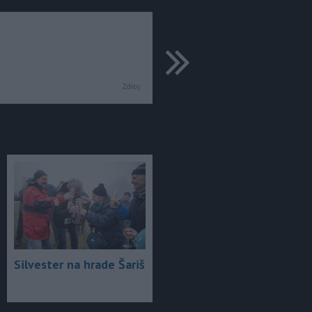
ďalšie
Zdroj:
Silvester na hrade Šariš