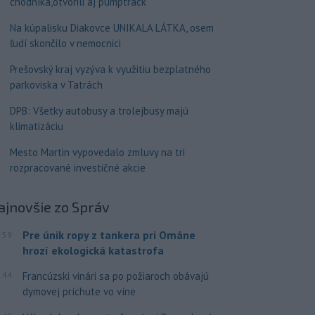
chodníka,otvorili aj pumptrack
Na kúpalisku Diakovce UNIKALA LÁTKA, osem
ľudí skončilo v nemocnici
Prešovský kraj vyzýva k využitiu bezplatného
parkoviska v Tatrách
DPB: Všetky autobusy a trolejbusy majú
klimatizáciu
Mesto Martin vypovedalo zmluvy na tri
rozpracované investičné akcie
ajnovšie
zo Správ
Pre únik ropy z tankera pri Ománe
:59
hrozí ekologická katastrofa
:44
Francúzski vinári sa po požiaroch obávajú
dymovej príchute vo víne