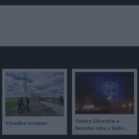
júce
Oslavy Silvestra a
Výsadba stromov
Nového roka v Košic...