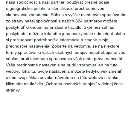
rekord, tretí za päť týždňov
naša spoločnosť a naši partneri používať presné údaje
o geografickej polohe a identifikáciu prostredníctvom
skenovania zariadenia. Súhlas s vyššie uvedeným spracúvaním
VIDEO: Umelá inteligencia a robotika
zo strany našej spoločnosti a našich 824 partnerov môžete
pomáhajú už aj záchranárom
poskytnúť kliknutím na príslušné tlačidlo. Skôr než súhlas
poskytnete, môžete kliknutím jeho poskytnutie odmietnuť alebo
si preštudovať podrobnejšie informácie a zmeniť svoje
NOVÝ DOMOV: Medveď Artur z
prednostné nastavenia.
Zoberte na vedomie, že na niektoré
košickej zoo odchádza za hranice
formy spracúvania vašich osobných údajov nepotrebujeme váš
súhlas, proti takémuto spracovaniu však máte právo namietať.
Vaše prednostné nastavenia sa budú vzťahovať len na túto
webovú lokalitu. Svoje nastavenia môžete kedykoľvek zmeniť
Správy
alebo svoj súhlas odvolať návratom na túto webovú stránku
kliknutím na tlačidlo „Ochrana osobných údajov“ v dolnej časti
stránky.