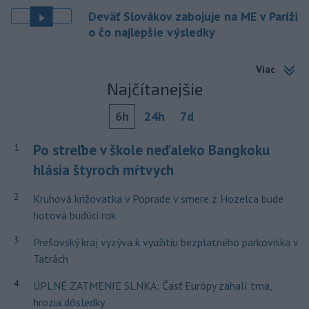
Deväť Slovákov zabojuje na ME v Paríži
o čo najlepšie výsledky
Viac
Najčítanejšie
6h
24h
7d
Po streľbe v škole neďaleko Bangkoku
1
hlásia štyroch mŕtvych
2
Kruhová križovatka v Poprade v smere z Hozelca bude
hotová budúci rok
3
Prešovský kraj vyzýva k využitiu bezplatného parkoviska v
Tatrách
4
ÚPLNÉ ZATMENIE SLNKA: Časť Európy zahalí tma,
hrozia dôsledky