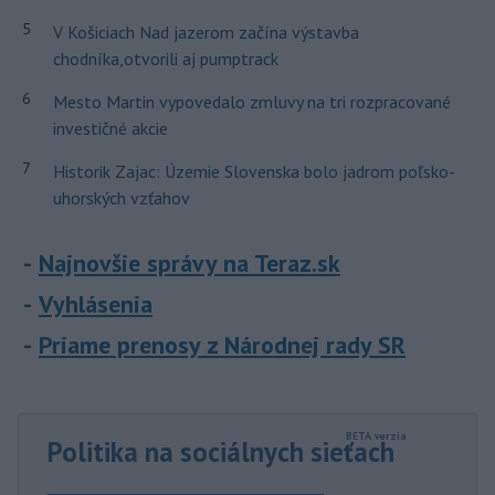
5
V Košiciach Nad jazerom začína výstavba
chodníka,otvorili aj pumptrack
6
Mesto Martin vypovedalo zmluvy na tri rozpracované
investičné akcie
7
Historik Zajac: Územie Slovenska bolo jadrom poľsko-
uhorských vzťahov
Najnovšie správy na Teraz.sk
Vyhlásenia
Priame prenosy z Národnej rady SR
Politika na sociálnych sieťach