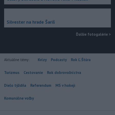
Silvester na hrade Šariš
Ďalšie fotogalérie
>
Aktuálne témy:
Kvízy
Podcasty
Rok Ľ.Štúra
Turizmus
Cestovanie
Rok dobrovoľníctva
Dielo týždňa
Referendum
MS v hokeji
Komunálne voľby