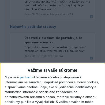
LETO NA SLOVENSKU VAŠIMI OČAMI ☀️ Každý kraj má
svoju jedinečnú atmosféru a Košický kraj nie je
výnimkou. Vďaka vašim f...
dnes 08:09
|
Kancelária prezidenta SR
Najnovšie politické statusy
Odpoveď z eurokomisie potvrdzuje, že
spackané zonácie o...
Odpoveď z eurokomisie potvrdzuje, že spackané
zonácie ohrozujú vyše miliardu z plánu obnovy
dnes 08:13
|
Stohlová Tamara
Vážime si vaše súkromie
Neprehliadnite
My a naši
partneri
ukladáme a/alebo pristupujeme k
informáciám na zariadení, napríklad pomocou súborov cookies,
ĎALŠÍ TEPLOTNÝ REKORD: Tentoraz
a spracúvame osobné údaje, ako sú jedinečné identifikátory a
padol v Dolných Plachtinciach
štandardné informácie odosielané zariadením na
personalizovanú reklamu a obsah, meranie reklamy a obsahu,
V Budapešti opäť padol teplotný
prieskumy publika a vývoj služieb.
S vaším povolením môže