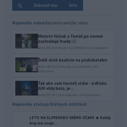
Zobraziť viac
Info
Najnovšie videá
Najsledovanejšie videá
Ministri Huliak a Tomáš po novom
zachraňujú hrady 🤦‍♂️
dnes 08:30
|
Hnutie SLOVENSKO
|
0
zobrazení
Ďalší útok koalície na podnikateľov
dnes 08:18
|
Sloboda a Solidarita
|
192
zobrazení
Tak ako som hovoril stále - sídlisko
JUH vždy bolo, je ...
dnes 07:58
|
Ferenčák Ján
|
20
zobrazení
Najnovšie statusy štátnych inštitúcií
LETO NA SLOVENSKU VAŠIMI OČAMI ☀️ Každý
kraj má svoju ...