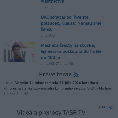
vlastníctve
dnes 8:17
DAC schytal od Twente
poltucet, Klauss: Nemali sme
šancu
dnes 9:52
Machata šiesty na stovke,
Gymerská postúpila do finále
na 400 m
aktualizované
dnes 6:08
,
dnes 7:08
Práve teraz
-
Vo veku 94 rokov zomrela 29. júla 2026 herečka a
10:23
dlhoročná členka
Slovenského komorného divadla (SKD) v Martine
Helena Sudická.
Viac
Videá a prenosy TASR TV