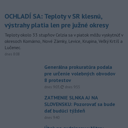
OCHLADÍ SA: Teploty v SR klesnú,
výstrahy platia len pre južné okresy
Teploty okolo 33 stupňov Celzia sa v piatok môžu vyskytnúť v
okresoch Komárno, Nové Zámky, Levice, Krupina, Veľký Krtíš a
Lučenec.
dnes 8:08
Generálna prokuratúra podala
pre určenie volebných obvodov
8 protestov
aktualizované
dnes 9:03
,
dnes 9:55
ZATMENIE SLNKA AJ NA
SLOVENSKU: Pozorovať sa bude
dať budúci týždeň
dnes 9:40