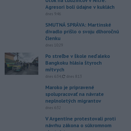
Útok na cudzincov v Nitre:
Agresori boli údajne v kuklách
dnes 9:46
SMUTNÁ SPRÁVA: Martinské
divadlo prišlo o svoju dlhoročnú
členku
dnes 10:29
Po streľbe v škole neďaleko
Bangkoku hlásia štyroch
mŕtvych
aktualizované
dnes 6:34
,
dnes 8:13
Maroko je pripravené
spolupracovať na návrate
neplnoletých migrantov
dnes 6:32
V Argentíne protestovali proti
návrhu zákona o súkromnom