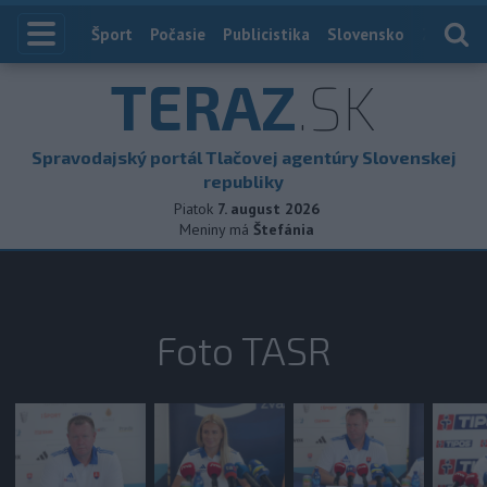
Index
Šport
Počasie
Publicistika
Slovensko
Zahranič
TERAZ
.SK
Spravodajský portál Tlačovej agentúry Slovenskej
republiky
Piatok
7. august 2026
Meniny má
Štefánia
Foto TASR