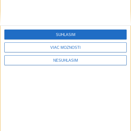
SÚHLASÍM
VIAC MOŽNOSTÍ
....
NESÚHLASÍM