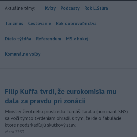
Aktuálne témy:
Kvízy
Podcasty
Rok Ľ.Štúra
Turizmus
Cestovanie
Rok dobrovoľníctva
Dielo týždňa
Referendum
MS v hokeji
Komunálne voľby
Filip Kuffa tvrdí, že eurokomisia mu
dala za pravdu pri zonácii
Minister životného prostredia Tomáš Taraba (nominant SNS)
sa voči týmto tvrdeniam ohradil s tým, že ide o fabulácie,
ktoré neodzrkadľujú skutkový stav.
včera 22:53