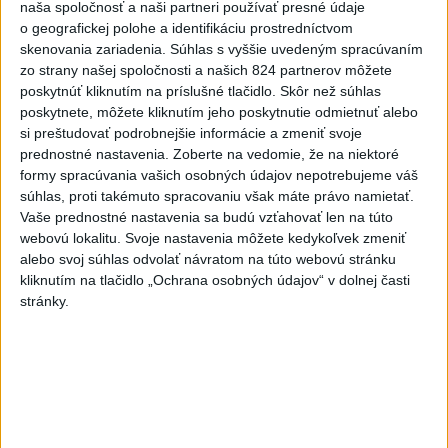
ŠIMEČKA: Fico sa bojí priznať,že
naša spoločnosť a naši partneri používať presné údaje
Slovensko patrí do koalície ochotných
o geografickej polohe a identifikáciu prostredníctvom
skenovania zariadenia. Súhlas s vyššie uvedeným spracúvaním
Pri horúčavách myslite aj na zvieratá.
zo strany našej spoločnosti a našich 824 partnerov môžete
Viete, kedy potrebujú pomoc?
poskytnúť kliknutím na príslušné tlačidlo. Skôr než súhlas
poskytnete, môžete kliknutím jeho poskytnutie odmietnuť alebo
si preštudovať podrobnejšie informácie a zmeniť svoje
ŠTIBRAVÁ: Štvrté miesto v silnej
prednostné nastavenia.
Zoberte na vedomie, že na niektoré
svetovej konkurencii je výborné
formy spracúvania vašich osobných údajov nepotrebujeme váš
súhlas, proti takémuto spracovaniu však máte právo namietať.
Vaše prednostné nastavenia sa budú vzťahovať len na túto
Slovensko trápi sucho: V prírode sa
webovú lokalitu. Svoje nastavenia môžete kedykoľvek zmeniť
prejavuje viacerými spôsobmi
alebo svoj súhlas odvolať návratom na túto webovú stránku
kliknutím na tlačidlo „Ochrana osobných údajov“ v dolnej časti
stránky.
Správy