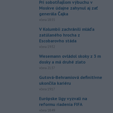
Pri sobotňajšom výbuchu v
Moskve údajne zahynul aj zať
generála Čajka
včera 18:55
V Kolumbii zachránili mláďa
zatúlaného hrocha z
Escobarovho stáda
včera 19:32
Wesemann ovládol skoky z 3 m
dosky a má druhé zlato
včera 21:37
Gutová-Behramiová definitívne
ukončila kariéru
včera 19:17
Európske ligy vyzvali na
reformu riadenia FIFA
včera 18:49