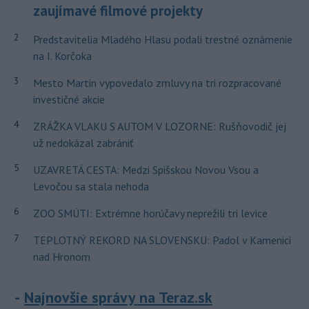
zaujímavé filmové projekty
2
Predstavitelia Mladého Hlasu podali trestné oznámenie
na I. Korčoka
3
Mesto Martin vypovedalo zmluvy na tri rozpracované
investičné akcie
4
ZRÁŽKA VLAKU S AUTOM V LOZORNE: Rušňovodič jej
už nedokázal zabrániť
5
UZAVRETÁ CESTA: Medzi Spišskou Novou Vsou a
Levočou sa stala nehoda
6
ZOO SMÚTI: Extrémne horúčavy neprežili tri levice
7
TEPLOTNÝ REKORD NA SLOVENSKU: Padol v Kamenici
nad Hronom
Najnovšie správy na Teraz.sk