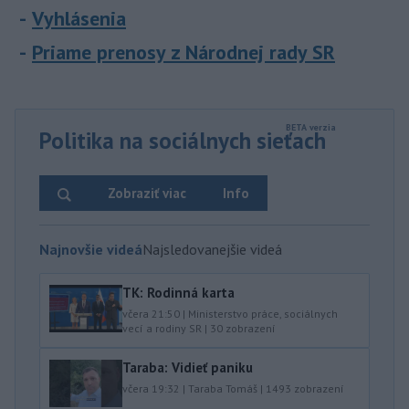
Vyhlásenia
Priame prenosy z Národnej rady SR
Politika na sociálnych sieťach
Zobraziť viac
Info
Najnovšie videá
Najsledovanejšie videá
TK: Rodinná karta
včera 21:50
|
Ministerstvo práce, sociálnych
vecí a rodiny SR
|
30
zobrazení
Taraba: Vidieť paniku
včera 19:32
|
Taraba Tomáš
|
1493
zobrazení