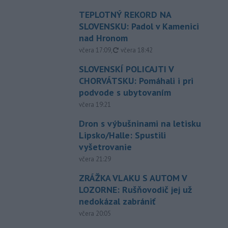
TEPLOTNÝ REKORD NA
SLOVENSKU: Padol v Kamenici
nad Hronom
aktualizované
včera 17:09
,
včera 18:42
SLOVENSKÍ POLICAJTI V
CHORVÁTSKU: Pomáhali i pri
podvode s ubytovaním
včera 19:21
Dron s výbušninami na letisku
Lipsko/Halle: Spustili
vyšetrovanie
včera 21:29
ZRÁŽKA VLAKU S AUTOM V
LOZORNE: Rušňovodič jej už
nedokázal zabrániť
včera 20:05