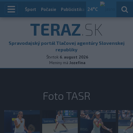
24
°C
Index
Šport
Počasie
Publicistika
Slovensko
Zahranič
TERAZ
.SK
Spravodajský portál Tlačovej agentúry Slovenskej
republiky
Štvrtok
6. august 2026
Meniny má
Jozefína
Foto TASR