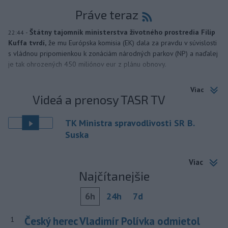
Práve teraz
-
Štátny tajomník ministerstva životného prostredia Filip
22:44
Kuffa tvrdí,
že mu Európska komisia (EK) dala za pravdu v súvislosti
s vládnou pripomienkou k zonáciám národných parkov (NP) a naďalej
je tak ohrozených 450 miliónov eur z plánu obnovy.
Viac
Videá a prenosy TASR TV
TK Ministra spravodlivosti SR B.
Suska
Viac
Najčítanejšie
6h
24h
7d
Český herec Vladimír Polívka odmietol
1