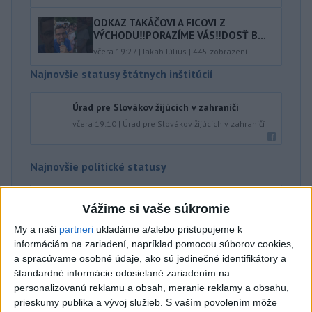
ODKAZ TAKÁČOVI A FICOVI Z
VÝCHODU‼️PORAZÍME VÁS‼️DOSŤ B...
včera 19:27
|
Jakab Július
|
445
zobrazení
Najnovšie statusy štátnych inštitúcií
Úrad pre Slovákov žijúcich v zahraničí
včera 19:10
|
Úrad pre Slovákov žijúcich v zahraničí
Najnovšie politické statusy
OSTÁVAM ČI ODSTUPUJEM⁉️🤷🏻‍♂️
Vážime si vaše súkromie
OSTÁVAM ČI ODSTUPUJEM⁉️🤷🏻‍♂️
My a naši
partneri
ukladáme a/alebo pristupujeme k
včera 20:02
|
Slovenská národná strana
informáciám na zariadení, napríklad pomocou súborov cookies,
a spracúvame osobné údaje, ako sú jedinečné identifikátory a
štandardné informácie odosielané zariadením na
Neprehliadnite
personalizovanú reklamu a obsah, meranie reklamy a obsahu,
prieskumy publika a vývoj služieb.
S vaším povolením môže