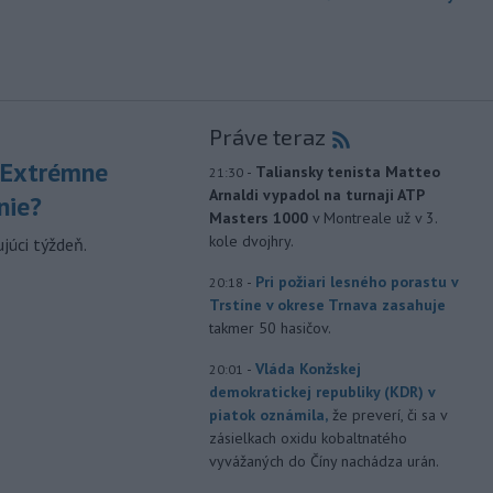
Práve teraz
 Extrémne
-
Taliansky tenista Matteo
21:30
Arnaldi vypadol na turnaji ATP
nie?
Masters 1000
v Montreale už v 3.
kole dvojhry.
júci týždeň.
-
Pri požiari lesného porastu v
20:18
Trstíne v okrese Trnava zasahuje
takmer 50 hasičov.
-
Vláda Konžskej
20:01
demokratickej republiky (KDR) v
piatok oznámila,
že preverí, či sa v
zásielkach oxidu kobaltnatého
vyvážaných do Číny nachádza urán.