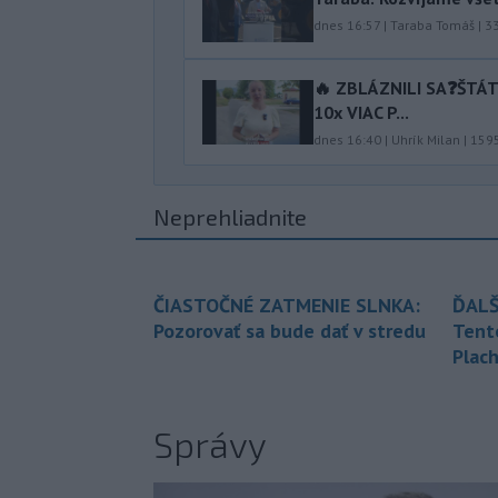
dnes 16:57
|
Taraba Tomáš
|
3
🔥 ZBLÁZNILI SA❓️ŠTÁ
10x VIAC P...
dnes 16:40
|
Uhrík Milan
|
159
Neprehliadnite
ČIASTOČNÉ ZATMENIE SLNKA:
ĎALŠ
Pozorovať sa bude dať v stredu
Tent
Plach
Správy