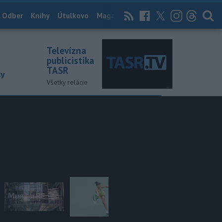
 Odber
Knihy
Útulkovo
Magazín
News Now
Archív
TASR
Televízna
publicistika
TASR
ky
Všetky relácie