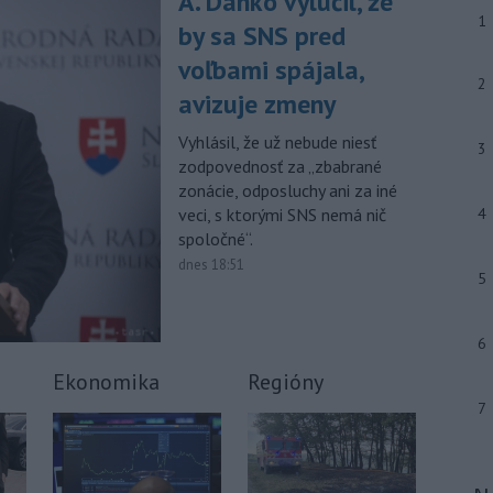
A. Danko vylúčil, že
-
Slovenský futbalista Lukáš
10:44
1
by sa SNS pred
Haraslín môže v najbližšom období
zmeniť
klubovú adresu. O 30-ročného
voľbami spájala,
2
stredopoliara Sparty Praha sa podľa
avizuje zmeny
portálu isport.cz zaujíma
saudskoarabský Al-Fateh.
Vyhlásil, že už nebude niesť
3
zodpovednosť za „zbabrané
-
Vo veku 94 rokov zomrela 29.
10:23
zonácie, odposluchy ani za iné
júla 2026 herečka a dlhoročná
veci, s ktorými SNS nemá nič
4
členka
Slovenského komorného
spoločné“.
divadla (SKD) v Martine Helena
Sudická.
dnes 18:51
5
-
Národná diaľničná
10:15
spoločnosť (NDS) ukončila výmenu
6
mostného
záveru na ľavej strane
mosta Lanfranconi, ktorý je súčasťou
Ekonomika
Regióny
bratislavskej diaľnice D2.
7
Viac >