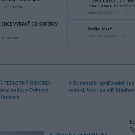
KEĎ PS ÚTOČÍ NA SLOVENSK
východného Slovenska. Vydal preto
PRIAMOM PRENOSE Keď sa prog
329
zobrazení
výstrahu prvého stupňa.
dnes 20:50
|
Kéry Marián
T CHCE VYBRAŤ OD ŠOFÉROV
-
Ministerstvo vnútra (MV) SR
11:18
Pročko Jozef
požiada Národný bezpečnostný
úrad
dnes 19:56
|
Pročko Jozef
(NBÚ) o nezávislé odborné posúdenie
5
zobrazení
dodaných radarových zariadení, ktoré
sú v pilotnej prevádzke.
-
Pre pretrvávajúce sucho,
11:03
horúčavy a nedostatok pitnej vody
boli do odvolania vyhlásené
mimoriadne situácie v obciach Nižný
Í TEPLOTNÝ REKORD:
V Budapešti opäť padol tep
Čaj a Vyšný Čaj v okrese Košice-okolie.
oraz padol v Dolných
rekord, tretí za päť týždňov
tinciach
-
Od piatku do nedele (9. 8.)
10:59
do ukončenia premávky bude z
dôvodu
hudobného festivalu
Lovestream na starom letisku v
Na
bratislavských Vajnoroch upravená
S
organizácia MHD v oblasti Vajnôr.