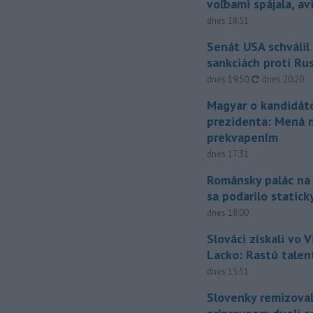
voľbami spájala, a
dnes 18:51
Senát USA schválil
sankciách proti Ru
aktualizovan
dnes 19:50
,
dnes 20:20
Magyar o kandidát
prezidenta: Mená 
prekvapením
dnes 17:31
Románsky palác na
sa podarilo statick
dnes 18:00
Slováci získali vo V
Lacko: Rastú talen
dnes 15:51
Slovenky remizoval