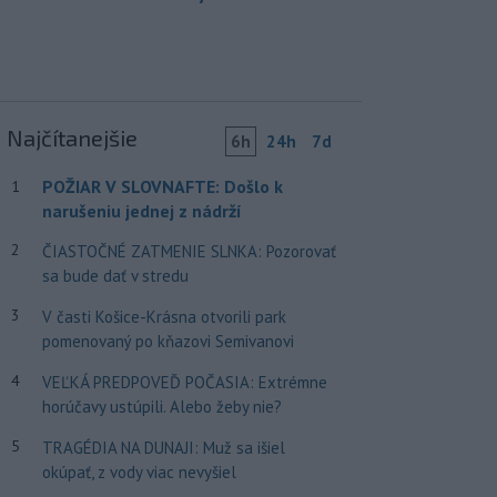
Najčítanejšie
6h
24h
7d
POŽIAR V SLOVNAFTE: Došlo k
1
narušeniu jednej z nádrží
2
ČIASTOČNÉ ZATMENIE SLNKA: Pozorovať
sa bude dať v stredu
3
V časti Košice-Krásna otvorili park
pomenovaný po kňazovi Semivanovi
4
VEĽKÁ PREDPOVEĎ POČASIA: Extrémne
horúčavy ustúpili. Alebo žeby nie?
5
TRAGÉDIA NA DUNAJI: Muž sa išiel
okúpať, z vody viac nevyšiel