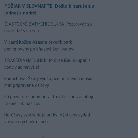
POŽIAR V SLOVNAFTE: Došlo k narušeniu
jednej z nádrží
ČIASTOČNÉ ZATMENIE SLNKA: Pozorovať sa
bude dať v stredu
V časti Košice-Krásna otvorili park
pomenovaný po kňazovi Semivanovi
TRAGÉDIA NA DUNAJI: Muž sa išiel okúpať, z
vody viac nevyšiel
Fridrichová: Školy vyučujúce po novom musia
mať pripravené osnovy
Pri požiari lesného porastu v Trstíne zasahuje
takmer 50 hasičov
Horúčavy vystriedajú búrky: Výstrahy vydali
vo viacerých okresoch