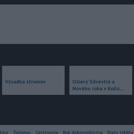
júce
Výsadba stromov
Oslavy Silvestra a
Nového roka v Košic...
túra
Turizmus
Cestovanie
Rok dobrovoľníctva
Dielo týždňa