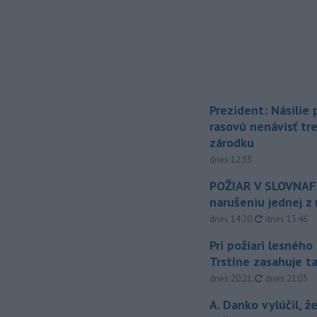
Prezident: Násilie
rasovú nenávisť tr
zárodku
dnes 12:33
POŽIAR V SLOVNAFT
narušeniu jednej z 
aktualizovan
dnes 14:20
,
dnes 15:46
Pri požiari lesného
Trstíne zasahuje t
aktualizovan
dnes 20:21
,
dnes 21:05
A. Danko vylúčil, ž