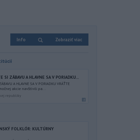
Info
Zobraziť viac
itúcií
 SI ZÁBAVU A HLAVNE SA V PORIADKU...
 ZÁBAVU A HLAVNE SA V PORIADKU VRÁŤTE
nočnej akcie navštívili pa...
kej republiky
ENSKÝ FOLKLÓR: KULTÚRNY