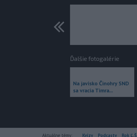
predchádza
Ďalšie fotogalérie
Na javisko Činohry SND
sa vracia Timra...
Aktuálne témy:
Kvízy
Podcasty
Rok Ľ.Š