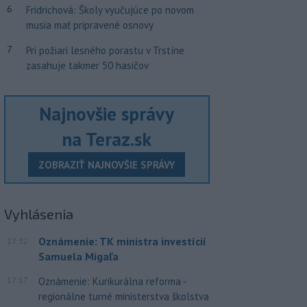
6
Fridrichová: Školy vyučujúce po novom
musia mať pripravené osnovy
7
Pri požiari lesného porastu v Trstíne
zasahuje takmer 50 hasičov
Najnovšie správy
na Teraz.sk
ZOBRAZIŤ NAJNOVŠIE SPRÁVY
Vyhlásenia
Oznámenie: TK ministra investícií
17:32
Samuela Migaľa
17:17
Oznámenie: Kurikurálna reforma -
regionálne turné ministerstva školstva