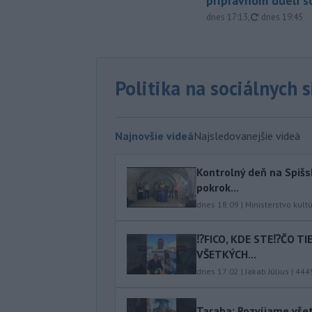
prípravnom dueli s
aktualizovan
dnes 17:13
,
dnes 19:45
Politika na sociálnych 
Najnovšie videá
Najsledovanejšie videá
Kontrolný deň na Spišs
pokrok...
dnes 18:09
|
Ministerstvo kult
⁉️FICO, KDE STE⁉️ČO T
VŠETKÝCH...
dnes 17:02
|
Jakab Július
|
444
Taraba: Rozvíjame vše