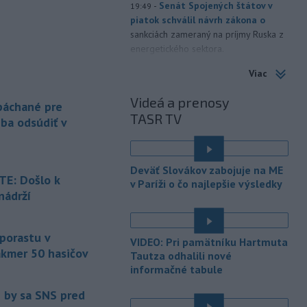
-
Senát Spojených štátov v
19:49
piatok schválil návrh zákona o
sankciách zameraný na príjmy Ruska z
energetického sektora.
Viac
-
Slovenská polícia prispela k
16:08
objasneniu prípadu prevádzačstva,
Videá a prenosy
ktorý sa podarilo ukončiť
 páchané pre
TASR TV
právoplatným odsúdením páchateľa v
eba odsúdiť v
Maďarsku.
-
Piatkový požiar v
15:21
Deväť Slovákov zabojuje na ME
bratislavskej rafinérii Slovnaft je
E: Došlo k
v Paríži o čo najlepšie výsledky
pod kontrolou.
Príčina jeho vzniku
nádrží
bude predmetom vyšetrovania. Pre
é
TASR to potvrdil hovorca rafinérie
Anton Molnár.
 porastu v
VIDEO: Pri pamätníku Hartmuta
akmer 50 hasičov
-
Ministerstvo kultúry (MK) SR
Tautza odhalili nové
15:17
upraví verziu opatrenia o
informačné tabule
é
podrobnostiach poskytovania dotácií v
e by sa SNS pred
pôsobnosti rezortu.