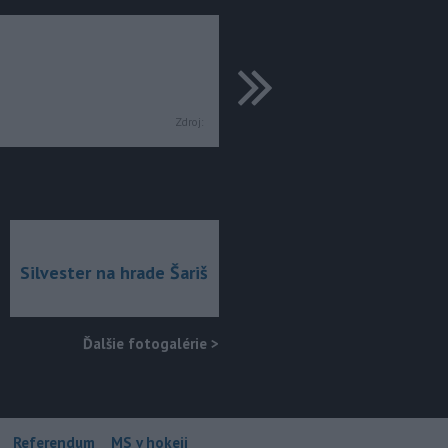
ďalšie
Zdroj:
Silvester na hrade Šariš
Ďalšie fotogalérie
>
Referendum
MS v hokeji