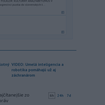
Ý FOLKLÓR: KULTÚRNY ANALFABETIZMUS V
resívci pustia do slovenských t...
lotný
VIDEO: Umelá inteligencia a
robotika pomáhajú už aj
záchranárom
jčítanejšie zo
6h
24h
7d
práv