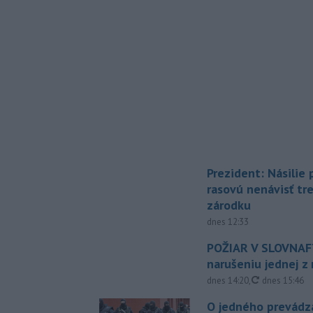
Prezident: Násilie
rasovú nenávisť tr
zárodku
dnes 12:33
POŽIAR V SLOVNAFT
narušeniu jednej z 
aktualizovan
dnes 14:20
,
dnes 15:46
O jedného prevádz