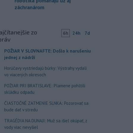
robotika pomáhajú už aj
záchranárom
jčítanejšie zo
6h
24h
7d
práv
POŽIAR V SLOVNAFTE: Došlo k narušeniu
jednej z nádrží
Horúčavy vystriedajú búrky: Výstrahy vydali
vo viacerých okresoch
POŽIAR PRI BRATISLAVE: Plamene pohltili
skládku odpadu
ČIASTOČNÉ ZATMENIE SLNKA: Pozorovať sa
bude dať v stredu
TRAGÉDIA NA DUNAJI: Muž sa išiel okúpať, z
vody viac nevyšiel