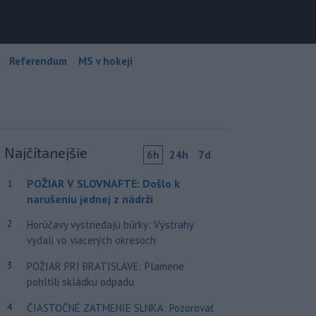
Referendum
MS v hokeji
Najčítanejšie
6h
24h
7d
POŽIAR V SLOVNAFTE: Došlo k
1
narušeniu jednej z nádrží
2
Horúčavy vystriedajú búrky: Výstrahy
vydali vo viacerých okresoch
3
POŽIAR PRI BRATISLAVE: Plamene
pohltili skládku odpadu
4
ČIASTOČNÉ ZATMENIE SLNKA: Pozorovať