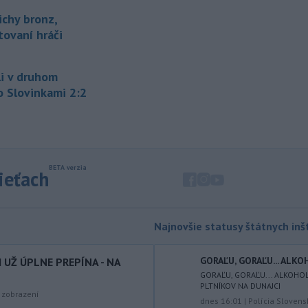
západného
Rakúska povodne a
ichy bronz,
zosuvy pôdy.
tovaní hráči
-
Slovenský
11:51
hydrometeorologický ústav (SHMÚ)
i v druhom
varuje v piatok
pred búrkami vo
o Slovinkami 2:2
viacerých okresoch stredného a
východného Slovenska. Vydal preto
výstrahu prvého stupňa.
-
Ministerstvo vnútra (MV) SR
11:18
požiada Národný bezpečnostný
úrad
sieťach
(NBÚ) o nezávislé odborné posúdenie
dodaných radarových zariadení, ktoré
sú v pilotnej prevádzke.
Najnovšie statusy štátnych inšt
-
Pre pretrvávajúce sucho,
11:03
horúčavy a nedostatok pitnej vody
GORAĽU, GORAĽU... ALKO
I UŽ ÚPLNE PREPÍNA - NA
boli do odvolania vyhlásené
GORAĽU, GORAĽU... ALKOHOL 
mimoriadne situácie v obciach Nižný
PLTNÍKOV NA DUNAJCI
Čaj a Vyšný Čaj v okrese Košice-okolie.
zobrazení
dnes 16:01
|
Polícia Slovens