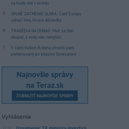
sa bude dať v stredu
5
ÚPLNÉ ZATMENIE SLNKA: Časť Európy
zahalí tma, hrozia dôsledky
6
TRAGÉDIA NA DUNAJI: Muž sa išiel
okúpať, z vody viac nevyšiel
7
V časti Košice-Krásna otvorili park
pomenovaný po kňazovi Semivanovi
Najnovšie správy
na Teraz.sk
ZOBRAZIŤ NAJNOVŠIE SPRÁVY
Vyhlásenia
Oznámenie: TK ministra investícií
17:32