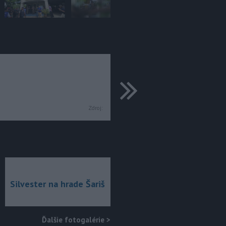
ďalšie
Zdroj:
Silvester na hrade Šariš
Ďalšie fotogalérie
>