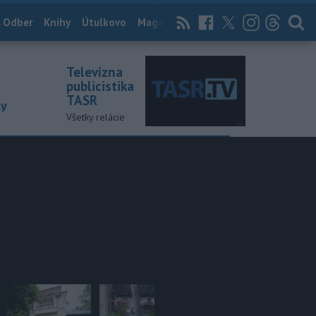
 Odber
Knihy
Útulkovo
Magazín
News Now
Archív
TASR
Televízna
publicistika
TASR
ky
Všetky relácie