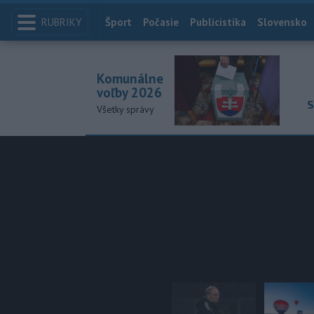
RUBRIKY
Index
Šport
Počasie
Publicistika
Slovensko
Komunálne
voľby 2026
S
Všetky správy