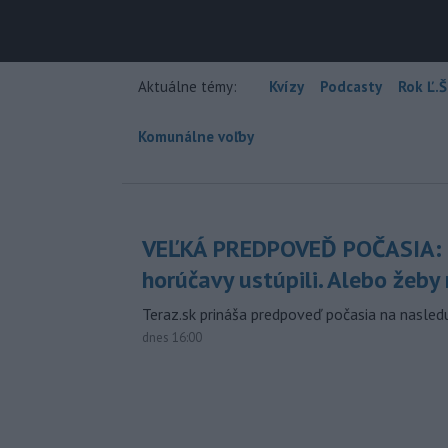
Aktuálne témy:
Kvízy
Podcasty
Rok Ľ.Š
Komunálne voľby
VEĽKÁ PREDPOVEĎ POČASIA:
horúčavy ustúpili. Alebo žeby 
Teraz.sk prináša predpoveď počasia na nasledu
dnes 16:00