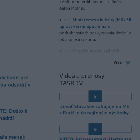
TASR to potvrdil hovorca rafinérie
Anton Molnár.
-
Ministerstvo kultúry (MK) SR
15:17
upraví verziu opatrenia o
podrobnostiach poskytovania dotácií v
pôsobnosti rezortu.
-
V bratislavskej rafinérii
14:17
Slovnaft horí uskladnený ropný
Viac
produkt.
TASR o tom informovala
rafinéria s tým, že obyvateľom nehrozí
Videá a prenosy
 páchané pre
nebezpečenstvo.
TASR TV
eba odsúdiť v
-
Jedným zo zdravotných rizík
13:50
na festivale môže byť vyššia
úroveň
hluku. Je preto dobré držať sa
Deväť Slovákov zabojuje na ME
ďalej od reproduktorov, používať
E: Došlo k
v Paríži o čo najlepšie výsledky
chrániče sluchu či dodržiavať
nádrží
prestávky.
é
-
Podporu kandidatúre
12:49
ača menej:
VIDEO: Pri pamätníku Hartmuta
Slovenskej republiky na nestále