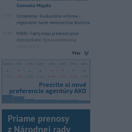
Samuela Migaľa
17:17
Oznámenie: Kurikurálna reforma -
regionálne turné ministerstva školstva
15:09
MIRRI: Fakty majú prednosť pred
domnienkami. Výzvu realizovala
samostatná...
Viac
Priame prenosy
z Národnej rady