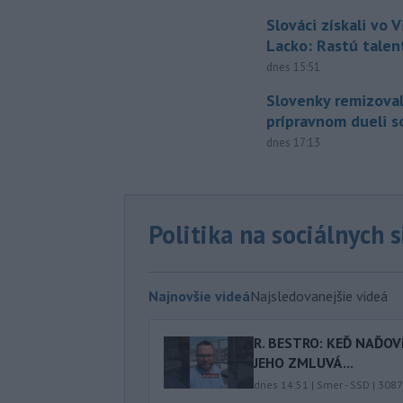
Slováci získali vo V
Lacko: Rastú talen
dnes 15:51
Slovenky remizoval
prípravnom dueli s
dnes 17:13
Politika na sociálnych 
Najnovšie videá
Najsledovanejšie videá
R. BESTRO: KEĎ NAĎOV
JEHO ZMLUVÁ...
dnes 14:51
|
Smer - SSD
|
3087