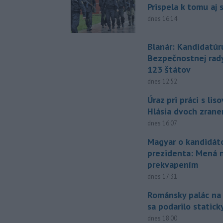
Prispela k tomu aj 
dnes 16:14
Blanár: Kandidatúr
Bezpečnostnej rad
123 štátov
dnes 12:52
Úraz pri práci s lis
Hlásia dvoch zran
dnes 16:07
Magyar o kandidát
prezidenta: Mená 
prekvapením
dnes 17:31
Románsky palác na
sa podarilo statick
dnes 18:00