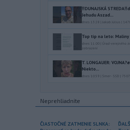
‼️DUNAJSKÁ STREDA‼️d
Jehudu Aszad...
dnes 13:28
|
Jakab Július
|
147
Top tip na leto: Malin
dnes 11:00
|
Úrad verejného z
zobrazení
T. LONGAUER: VOJNA?✊ N
Niekto...
dnes 10:59
|
Smer - SSD
|
7507
Neprehliadnite
ČIASTOČNÉ ZATMENIE SLNKA:
ĎALŠ