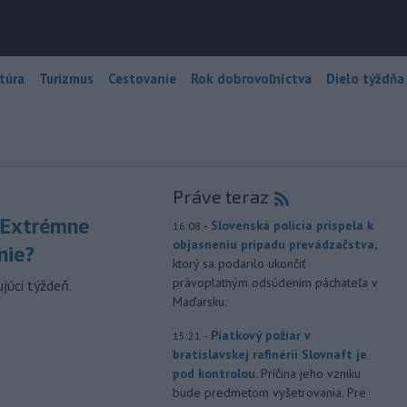
túra
Turizmus
Cestovanie
Rok dobrovoľníctva
Dielo týždňa
Práve teraz
 Extrémne
-
Slovenská polícia prispela k
16:08
objasneniu prípadu prevádzačstva,
nie?
ktorý sa podarilo ukončiť
právoplatným odsúdením páchateľa v
júci týždeň.
Maďarsku.
-
Piatkový požiar v
15:21
bratislavskej rafinérii Slovnaft je
pod kontrolou.
Príčina jeho vzniku
bude predmetom vyšetrovania. Pre