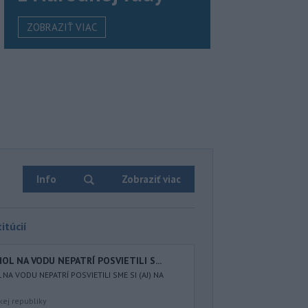
ZOBRAZIŤ VIAC
Info
Zobraziť viac
itúcií
HOL NA VODU NEPATRÍ POSVIETILI S...
NA VODU NEPATRÍ POSVIETILI SME SI (AJ) NA
kej republiky