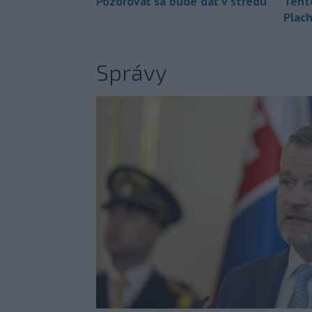
Pozorovať sa bude dať v stredu
Tent
Plach
Správy