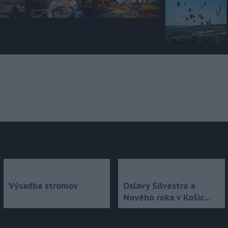
júce
Výsadba stromov
Oslavy Silvestra a
Nového roka v Košic...