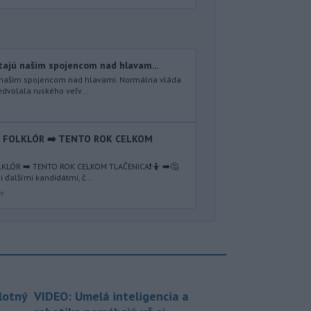
etajú našim spojencom nad hlavam...
ú našim spojencom nad hlavami. Normálna vláda
dvolala ruského veľv...
Ý FOLKLÓR ➡️ TENTO ROK CELKOM
KLÓR ➡️ TENTO ROK CELKOM TLAČENICA❗️🤷 ➡️🤔
ďalšími kandidátmi, č...
av
lotný
VIDEO: Umelá inteligencia a