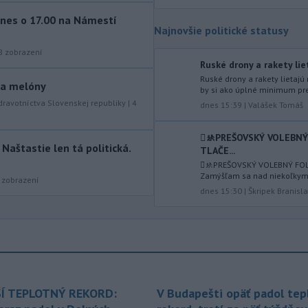
-
Od piatku do nedele (9. 8.)
10:59
nes o 17.00 na Námestí
do ukončenia premávky bude z
Najnovšie politické statusy
dôvodu
hudobného festivalu
Lovestream na starom letisku v
8
zobrazení
Ruské drony a rakety li
bratislavských Vajnoroch upravená
Ruské drony a rakety lietaj
organizácia MHD v oblasti Vajnôr.
y a melóny
by si ako úplné minimum pre
dravotníctva Slovenskej republiky
|
4
dnes 15:39
|
Valášek Tomáš
-
Slovenský futbalista Lukáš
10:44
Haraslín môže v najbližšom období
zmeniť
klubovú adresu. O 30-ročného
🫟🚸PREŠOVSKÝ VOLEBN
aštastie len tá politická.
stredopoliara Sparty Praha sa podľa
TLAČE...
portálu isport.cz zaujíma
🫟🚸PREŠOVSKÝ VOLEBNÝ FOL
Zamýšľam sa nad niekoľkymi 
saudskoarabský Al-Fateh.
zobrazení
dnes 15:30
|
Škripek Branisl
-
Vo veku 94 rokov zomrela 29.
10:23
júla 2026 herečka a dlhoročná
členka
Slovenského komorného
divadla (SKD) v Martine Helena
Sudická.
-
Národná diaľničná
10:15
Í TEPLOTNÝ REKORD:
V Budapešti opäť padol tep
spoločnosť (NDS) ukončila výmenu