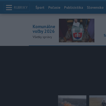
RUBRIKY
Index
Šport
Počasie
Publicistika
Slovensko
Komunálne
voľby 2026
S
Všetky správy