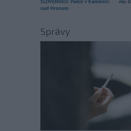
SLOVENSKU: Padol v Kamenici
mu da
nad Hronom
Správy