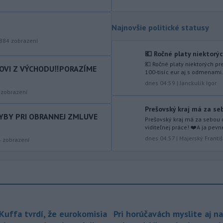
zvierat do Kolumbie priniesol Pablo
Escobar.
Najnovšie politické statusy
-
Švajčiarska lyžiarka Lara
19:16
884
zobrazení
Gutová-Behramiová sa rozhodla
ukončiť svoju kariéru.
💶 Ročné platy niektorýc
💶 Ročné platy niektorých pr
COVI Z VÝCHODU‼️PORAZÍME
-
Pri výbuchu nastraženej
18:52
100-tisíc eur aj s odmenami.
výbušniny v moskovskej reštaurácii
dnes 04:59
|
Janckulík Igor
Balzi
Rossi, ku ktorému došlo v sobotu
zobrazení
1. augusta, zahynul údajne zať veliteľa
Prešovský kraj má za seb
ruských vzdušných a kozmických síl
HYBY PRI OBRANNEJ ZMLUVE
Prešovský kraj má za sebou 
generála Alexandra Čajka.
viditeľnej práce! ❤️ ​A ja pevn
dnes 04:57
|
Majerský Franti
4
zobrazení
-
Spojené štáty v stredu zrušili
18:34
sankcie uvalené na irackú leteckú
spoločnosť Fly Baghdad, ktorú
predtým zaradili na sankčný zoznam
pre jej údajné väzby na iránske
Revolučné gardy (IRGC).
 Kuffa tvrdí, že eurokomisia
Pri horúčavách myslite aj na
-
Vo štvrtok (6. 8.) má byť na
18:06