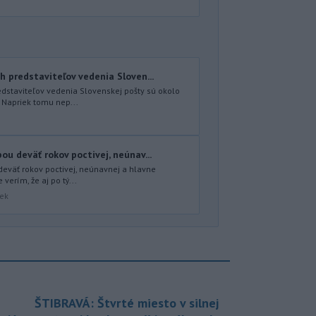
h predstaviteľov vedenia Sloven...
edstaviteľov vedenia Slovenskej pošty sú okolo
 Napriek tomu nep...
ou deväť rokov poctivej, neúnav...
deväť rokov poctivej, neúnavnej a hlavne
e verím, že aj po tý...
šek
ŠTIBRAVÁ: Štvrté miesto v silnej