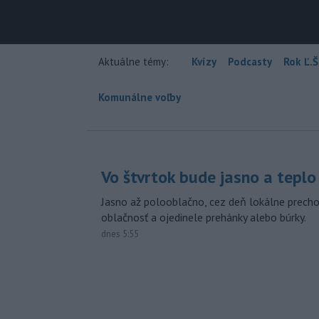
Aktuálne témy:
Kvízy
Podcasty
Rok Ľ.Š
Komunálne voľby
Vo štvrtok bude jasno a teplo
Jasno až polooblačno, cez deň lokálne prech
oblačnosť a ojedinele prehánky alebo búrky.
dnes 5:55