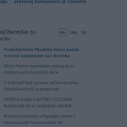
bujú
svetovej konkurencii je výborné
jčítanejšie zo
6h
24h
7d
práv
Predstavitelia Mladého Hlasu podali
trestné oznámenie na I. Korčoka
Mesto Martin vypovedalo zmluvy na tri
rozpracované investičné akcie
V Košiciach Nad jazerom začína výstavba
chodníka,otvorili aj pumptrack
ZRÁŽKA VLAKU S AUTOM V LOZORNE:
Rušňovodič jej už nedokázal zabrániť
Kruhová križovatka v Poprade v smere z
Hozelca bude hotová budúci rok