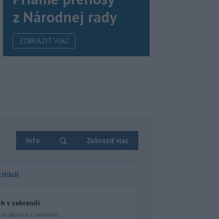
z Národnej rady
ZOBRAZIŤ VIAC
Info
Zobraziť viac
itúcií
ch v zahraničí
ov žijúcich v zahraničí