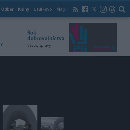
 Odber
Knihy
Útulkovo
Magazín
News Now
Archív
TASR
Rok
dobrovoľníctva
ky
Všetky správy