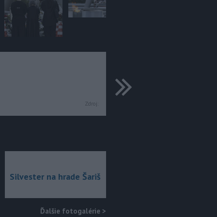
ďalšie
Zdroj:
Silvester na hrade Šariš
Ďalšie fotogalérie
>