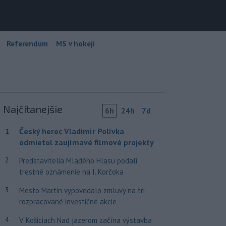
Referendum
MS v hokeji
Najčítanejšie
6h
24h
7d
Český herec Vladimír Polívka
1
odmietol zaujímavé filmové projekty
2
Predstavitelia Mladého Hlasu podali
trestné oznámenie na I. Korčoka
3
Mesto Martin vypovedalo zmluvy na tri
rozpracované investičné akcie
4
V Košiciach Nad jazerom začína výstavba