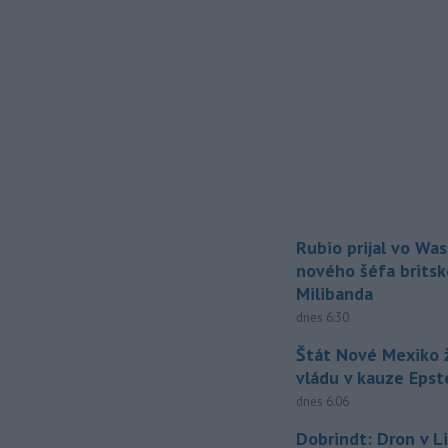
Rubio prijal vo Wa
nového šéfa britsk
Milibanda
dnes 6:30
Štát Nové Mexiko ž
vládu v kauze Epst
dnes 6:06
Dobrindt: Dron v L