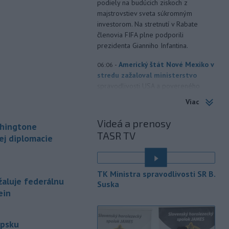
podiely na budúcich ziskoch z
majstrovstiev sveta súkromným
investorom. Na stretnutí v Rabate
členovia FIFA plne podporili
prezidenta Gianniho Infantina.
-
Americký štát Nové Mexiko v
06:06
stredu zažaloval ministerstvo
spravodlivosti USA a povereného
ministra Todda Blanchea. Tvrdí, že
Viac
federálne úrady mu bránia vo
vyšetrovaní sexuálnych trestných činov
Videá a prenosy
shingtone
odsúdeného sexuálneho delikventa
TASR TV
ej diplomacie
Jeffreyho Epsteina.
-
Štátny tajomník
22:44
ministerstva životného prostredia
TK Ministra spravodlivosti SR B.
Filip Kuffa tvrdí,
že mu Európska
aluje federálnu
Suska
komisia (EK) dala za pravdu v
ein
súvislosti s vládnou pripomienkou k
zonáciám národných parkov (NP) a
naďalej je tak ohrozených 450
ipsku