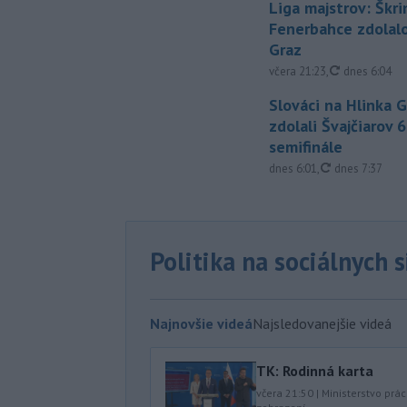
Liga majstrov: Škri
Fenerbahce zdolalo
Graz
aktualizovan
včera 21:23
,
dnes 6:04
Slováci na Hlinka 
zdolali Švajčiarov 6
semifinále
aktualizované
dnes 6:01
,
dnes 7:37
Politika na sociálnych 
Najnovšie videá
Najsledovanejšie videá
TK: Rodinná karta
včera 21:50
|
Ministerstvo prác