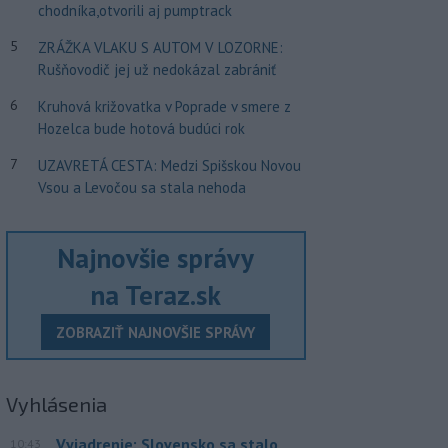
chodníka,otvorili aj pumptrack
5
ZRÁŽKA VLAKU S AUTOM V LOZORNE:
Rušňovodič jej už nedokázal zabrániť
6
Kruhová križovatka v Poprade v smere z
Hozelca bude hotová budúci rok
7
UZAVRETÁ CESTA: Medzi Spišskou Novou
Vsou a Levočou sa stala nehoda
Najnovšie správy
na Teraz.sk
ZOBRAZIŤ NAJNOVŠIE SPRÁVY
Vyhlásenia
Vyjadrenie: Slovensko sa stalo
10:43