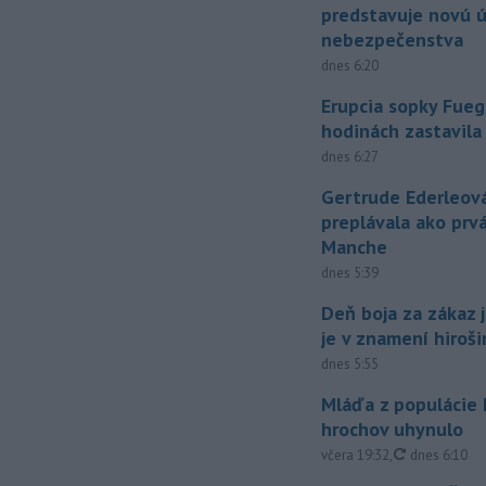
predstavuje novú 
nebezpečenstva
dnes 6:20
Erupcia sopky Fueg
hodinách zastavila
dnes 6:27
Gertrude Ederleov
preplávala ako prv
Manche
dnes 5:39
Deň boja za zákaz 
je v znamení hiroš
dnes 5:55
Mláďa z populácie
hrochov uhynulo
aktualizovan
včera 19:32
,
dnes 6:10