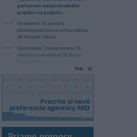
partnerom medzinárodného
projektu na podporu...
10:36
Oznámenie: TK ministra
pôdohospodárstva a rozvoja vidieka
SR Richarda Takáča
09:49
Upozornenie: Zmena termínu TK
ministra spravodlivosti SR Borisa
Suska - dnes
Viac
Priame prenosy