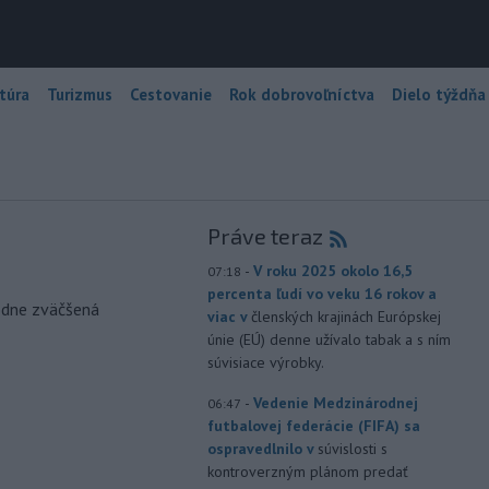
túra
Turizmus
Cestovanie
Rok dobrovoľníctva
Dielo týždňa
Práve teraz
-
V roku 2025 okolo 16,5
07:18
percenta ľudí vo veku 16 rokov a
odne zväčšená
viac v
členských krajinách Európskej
únie (EÚ) denne užívalo tabak a s ním
súvisiace výrobky.
-
Vedenie Medzinárodnej
06:47
futbalovej federácie (FIFA) sa
ospravedlnilo v
súvislosti s
kontroverzným plánom predať