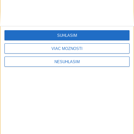
SÚHLASÍM
VIAC MOŽNOSTÍ
NESÚHLASÍM
....