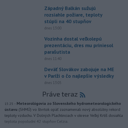
Západný Balkán sužujú
rozsiahle požiare, teploty
stúpli na 40 stupňov
dnes 13:00
Vozinha dostal veľkolepú
prezentáciu, dres mu priniesol
parašutista
dnes 11:40
Deväť Slovákov zabojuje na ME
v Paríži o čo najlepšie výsledky
dnes 13:05
Práve teraz
-
Meteorológovia zo Slovenského hydrometeorologického
15:25
ústavu
(SHMÚ) vo štvrtok opäť zaznamenali nový absolútny rekord
teploty vzduchu. V Dolných Plachtinciach v okrese Veľký Krtíš dosiahla
teplota popoludní 42 stupňov Celzia.