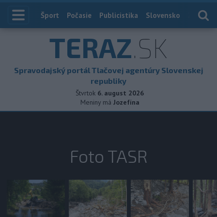
Index
Šport
Počasie
Publicistika
Slovensko
Zahranič
TERAZ
.SK
Spravodajský portál Tlačovej agentúry Slovenskej
republiky
Štvrtok
6. august 2026
Meniny má
Jozefína
Foto TASR