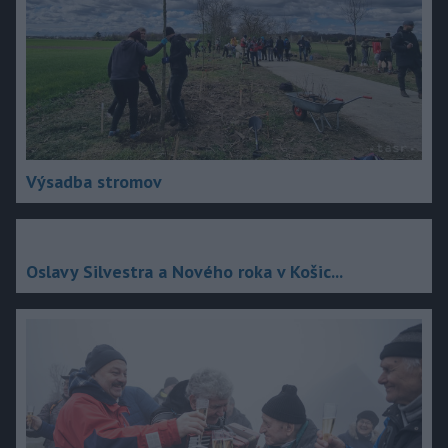
Výsadba stromov
Oslavy Silvestra a Nového roka v Košic...