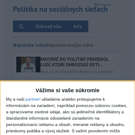
Politika na sociálnych sieťach
Zobraziť viac
Info
Najnovšie videá
Najsledovanejšie videá
MATOVIČ DO POLITIKY PRIVIEDOL
ĽUDÍ, KTORÍ OHROZUJÚ DETI...
dnes 13:06
|
Šutaj Eštok Matúš
|
10
zobrazení
Fungujúce veci bývajú jednoduché 👍
Vážime si vaše súkromie
dnes 12:00
|
Sloboda a Solidarita
|
787
zobrazení
My a naši
partneri
ukladáme a/alebo pristupujeme k
informáciám na zariadení, napríklad pomocou súborov cookies,
SAVinci - Solárne panely a vodíkové
a spracúvame osobné údaje, ako sú jedinečné identifikátory a
technológie - upúta...
štandardné informácie odosielané zariadením na
dnes 11:55
|
Slovenská akadémia vied
|
5
personalizovanú reklamu a obsah, meranie reklamy a obsahu,
zobrazení
prieskumy publika a vývoj služieb.
S vaším povolením môže