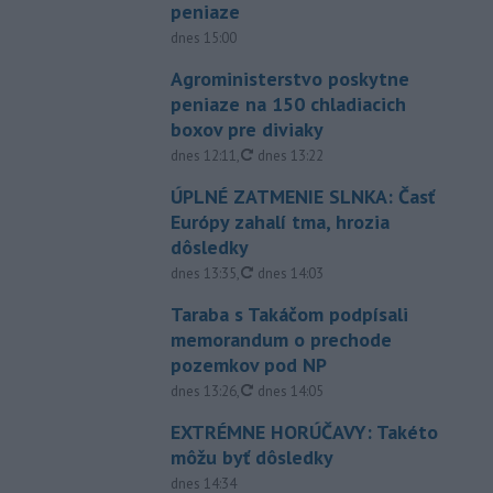
peniaze
dnes 15:00
Agroministerstvo poskytne
peniaze na 150 chladiacich
boxov pre diviaky
aktualizované
dnes 12:11
,
dnes 13:22
ÚPLNÉ ZATMENIE SLNKA: Časť
Európy zahalí tma, hrozia
dôsledky
aktualizované
dnes 13:35
,
dnes 14:03
Taraba s Takáčom podpísali
memorandum o prechode
pozemkov pod NP
aktualizované
dnes 13:26
,
dnes 14:05
EXTRÉMNE HORÚČAVY: Takéto
môžu byť dôsledky
dnes 14:34