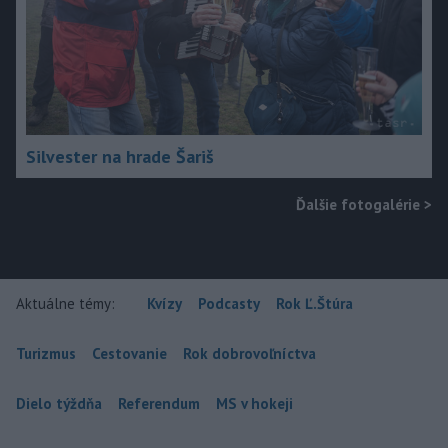
Silvester na hrade Šariš
Ďalšie fotogalérie
>
Aktuálne témy:
Kvízy
Podcasty
Rok Ľ.Štúra
Turizmus
Cestovanie
Rok dobrovoľníctva
Dielo týždňa
Referendum
MS v hokeji