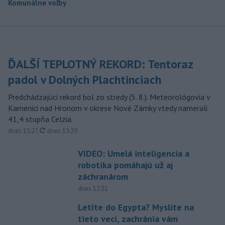
Komunálne voľby
ĎALŠÍ TEPLOTNÝ REKORD: Tentoraz
padol v Dolných Plachtinciach
Predchádzajúci rekord bol zo stredy (5. 8.). Meteorológovia v
Kamenici nad Hronom v okrese Nové Zámky vtedy namerali
41,4 stupňa Celzia.
aktualizované
dnes 15:27
,
dnes 15:29
VIDEO: Umelá inteligencia a
robotika pomáhajú už aj
záchranárom
dnes 12:31
Letíte do Egypta? Myslite na
tieto veci, zachránia vám