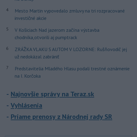
4
Mesto Martin vypovedalo zmluvy na tri rozpracované
investičné akcie
5
V Košiciach Nad jazerom začína výstavba
chodníka,otvorili aj pumptrack
6
ZRÁŽKA VLAKU S AUTOM V LOZORNE: Rušňovodič jej
už nedokázal zabrániť
7
Predstavitelia Mladého Hlasu podali trestné oznámenie
na I. Korčoka
Najnovšie správy na Teraz.sk
Vyhlásenia
Priame prenosy z Národnej rady SR