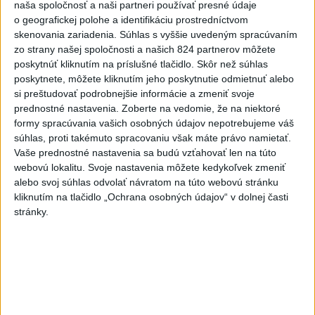
Najnovšie statusy štátnych inštitúcií
naša spoločnosť a naši partneri používať presné údaje
o geografickej polohe a identifikáciu prostredníctvom
skenovania zariadenia. Súhlas s vyššie uvedeným spracúvaním
Hlavný hygienik SR o ochrane detí počas
leta
zo strany našej spoločnosti a našich 824 partnerov môžete
poskytnúť kliknutím na príslušné tlačidlo. Skôr než súhlas
Hlavný hygienik SR o ochrane detí počas leta
poskytnete, môžete kliknutím jeho poskytnutie odmietnuť alebo
dnes 13:00
|
Úrad verejného zdravotníctva
Slovenskej republiky
si preštudovať podrobnejšie informácie a zmeniť svoje
prednostné nastavenia.
Zoberte na vedomie, že na niektoré
formy spracúvania vašich osobných údajov nepotrebujeme váš
Najnovšie politické statusy
súhlas, proti takémuto spracovaniu však máte právo namietať.
Vaše prednostné nastavenia sa budú vzťahovať len na túto
MATOVIČ DO POLITIKY PRIVIEDOL ĽUDÍ,
webovú lokalitu. Svoje nastavenia môžete kedykoľvek zmeniť
KTORÍ OHROZUJÚ DETI...
alebo svoj súhlas odvolať návratom na túto webovú stránku
MATOVIČ DO POLITIKY PRIVIEDOL ĽUDÍ, KTORÍ
kliknutím na tlačidlo „Ochrana osobných údajov“ v dolnej časti
OHROZUJÚ DETI Bývalý poslanec podozrivý z
stránky.
nevhodnej sexuálnej komunikácie s ...
dnes 12:49
|
Šutaj Eštok Matúš
Neprehliadnite
NOVÝ DOMOV: Medveď Artur z