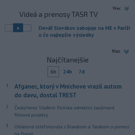
Viac
Videá a prenosy TASR TV
Deväť Slovákov zabojuje na ME v Paríži
o čo najlepšie výsledky
Viac
Najčítanejšie
6h
24h
7d
Afganec, ktorý v Mníchove vrazil autom
1
do davu, dostal TREST
2
Český herec Vladimír Polívka odmietol zaujímavé
filmové projekty
3
Orbánová telefonovala s Blanárom a Tarabom o pomoci
na Dunaji