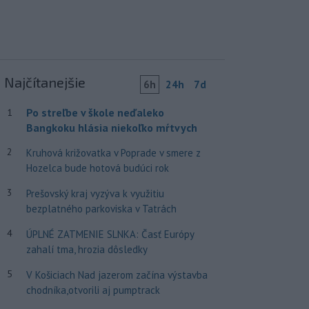
Najčítanejšie
6h
24h
7d
Po streľbe v škole neďaleko
1
Bangkoku hlásia niekoľko mŕtvych
2
Kruhová križovatka v Poprade v smere z
Hozelca bude hotová budúci rok
3
Prešovský kraj vyzýva k využitiu
bezplatného parkoviska v Tatrách
4
ÚPLNÉ ZATMENIE SLNKA: Časť Európy
zahalí tma, hrozia dôsledky
5
V Košiciach Nad jazerom začína výstavba
chodníka,otvorili aj pumptrack