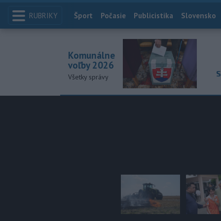
RUBRIKY
Index
Šport
Počasie
Publicistika
Slovensko
Komunálne
voľby 2026
S
Všetky správy