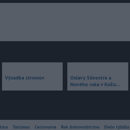
júce
Výsadba stromov
Oslavy Silvestra a
Nového roka v Košic...
túra
Turizmus
Cestovanie
Rok dobrovoľníctva
Dielo týždňa