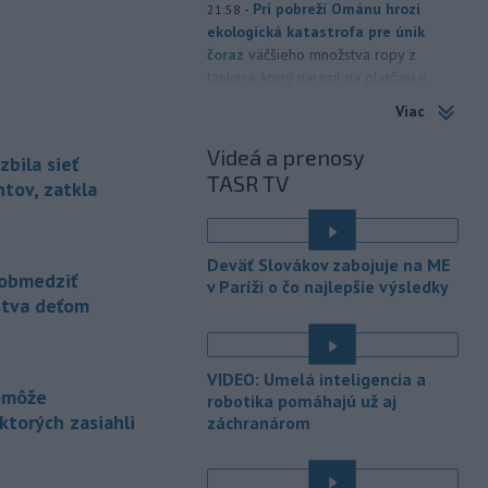
-
Pri pobreží Ománu hrozí
21:58
ekologická katastrofa pre únik
čoraz
väčšieho množstva ropy z
tankera, ktorý narazil na plytčinu v
blízkosti prírodnej rezervácie.
Viac
-
Zdravotné ťažkosti po
21:22
Videá a prenosy
zbila sieť
kontakte s neznámou látkou na
TASR TV
termálnom
kúpalisku v Diakovciach v
tov, zatkla
okrese Šaľa malo 16 osôb. Záchranná
zdravotná služba osem z nich
previezla do nemocnice.
Deväť Slovákov zabojuje na ME
obmedziť
v Paríži o čo najlepšie výsledky
-
Ugandský parlament vo
20:49
stva deťom
štvrtok schválil vyslanie
ugandských vojakov
do
palestínskeho Pásma Gazy, kde by
VIDEO: Umelá inteligencia a
mali pôsobiť v rámci medzinárodných
pomôže
robotika pomáhajú už aj
stabilizačných síl, ktoré navrhol
torých zasiahli
záchranárom
americký prezident Donald Trump.
-
Anglická futbalová asociácia
20:07