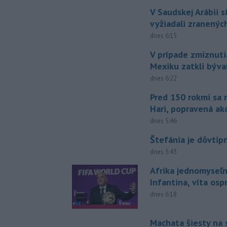
V Saudskej Arábii s
vyžiadali zranených
dnes 6:15
V prípade zmiznuti
Mexiku zatkli býv
dnes 6:22
Pred 150 rokmi sa 
Hari, popravená ak
dnes 5:46
Štefánia je dôvtip
dnes 5:43
Afrika jednomyseľn
Infantina, víta os
dnes 6:18
Machata šiesty na 