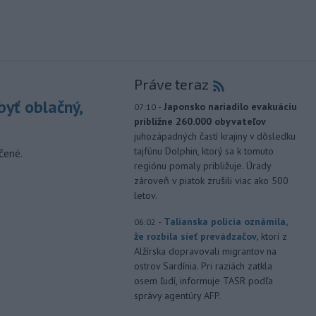
Práve teraz
yť oblačný,
-
Japonsko nariadilo evakuáciu
07:10
približne 260.000 obyvateľov
juhozápadných častí krajiny v dôsledku
tajfúnu Dolphin, ktorý sa k tomuto
čené.
regiónu pomaly približuje. Úrady
zároveň v piatok zrušili viac ako 500
letov.
-
Talianska polícia oznámila,
06:02
že rozbila sieť prevádzačov,
ktorí z
Alžírska dopravovali migrantov na
ostrov Sardínia. Pri raziách zatkla
osem ľudí, informuje TASR podľa
správy agentúry AFP.