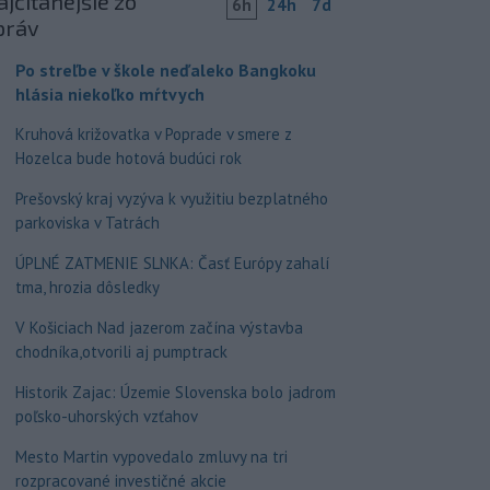
jčítanejšie zo
6h
24h
7d
práv
Po streľbe v škole neďaleko Bangkoku
hlásia niekoľko mŕtvych
Kruhová križovatka v Poprade v smere z
Hozelca bude hotová budúci rok
Prešovský kraj vyzýva k využitiu bezplatného
parkoviska v Tatrách
ÚPLNÉ ZATMENIE SLNKA: Časť Európy zahalí
tma, hrozia dôsledky
V Košiciach Nad jazerom začína výstavba
chodníka,otvorili aj pumptrack
Historik Zajac: Územie Slovenska bolo jadrom
poľsko-uhorských vzťahov
Mesto Martin vypovedalo zmluvy na tri
rozpracované investičné akcie