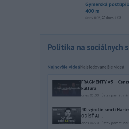
Gymerská postúpila
400 m
aktualizované
dnes 6:08
,
dnes 7:08
Politika na sociálnych 
Najnovšie videá
Najsledovanejšie videá
FRAGMENTY #5 – Cenzú
kultúra
dnes 05:00
|
Ústav pamäti ná
40.⁠ ⁠výročie smrti Ha
ODÍSŤ AJ...
dnes 04:20
|
Ústav pamäti ná