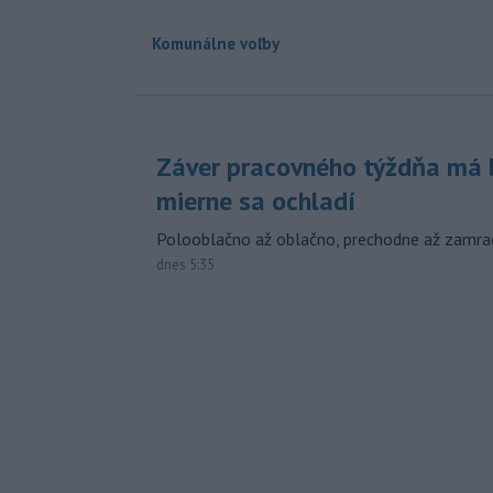
Komunálne voľby
Záver pracovného týždňa má b
mierne sa ochladí
Polooblačno až oblačno, prechodne až zamra
dnes 5:35