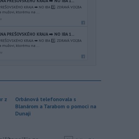
NA PREŠOVSKÉHO KRAJA ➡️ NO IBA 1️...
REŠOVSKÉHO KRAJA ➡️ NO IBA 1️⃣. ZDRAVÁ VOĽBA
a mužovi, ktorému na ...
av
NA PREŠOVSKÉHO KRAJA ➡️ NO IBA 1️...
REŠOVSKÉHO KRAJA ➡️ NO IBA 1️⃣. ZDRAVÁ VOĽBA
a mužovi, ktorému na ...
av
r z
Orbánová telefonovala s
Blanárom a Tarabom o pomoci na
Dunaji