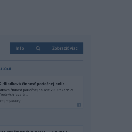
Info
Zobraziť viac
itúcií
iadková činnosť poriečnej políc...
ová činnosť poriečnej polície v 80 rokoch 20.
írodných jazerá...
kej republiky