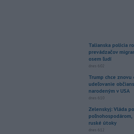
Talianska polícia ro
prevádzačov migran
osem ľudí
dnes 6:02
Trump chce znovu 
udeľovanie občian
narodeným v USA
dnes 6:10
Zelenskyj: Vláda 
poľnohospodárom, k
ruské útoky
dnes 6:12