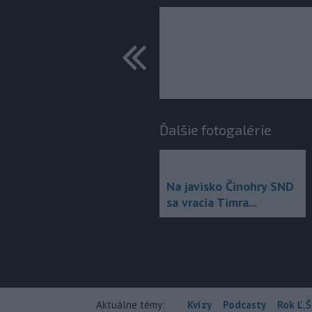
predchádza
Ďalšie fotogalérie
Na javisko Činohry SND
sa vracia Timra...
Aktuálne témy:
Kvízy
Podcasty
Rok Ľ.Š