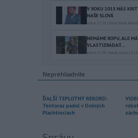
V ROKU 2015 NÁS KRIT
NAŠE SLOVÁ
včera 17:35
|
Šutaj Eštok Matúš
NEMÁME ROPU, ALE MÁM
VLASTIZRADA‼️...
včera 17:05
|
Jakab Július
|
213
Neprehliadnite
ĎALŠÍ TEPLOTNÝ REKORD:
VIDE
Tentoraz padol v Dolných
robo
Plachtinciach
zách
Správy