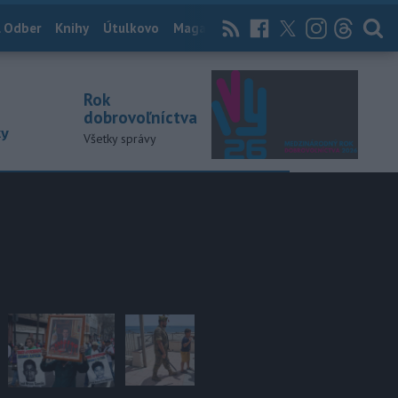
 Odber
Knihy
Útulkovo
Magazín
News Now
Archív
TASR
Rok
dobrovoľníctva
ky
Všetky správy