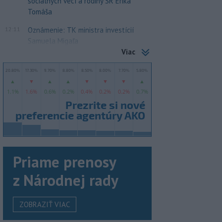
sociálnych vecí a rodiny SR Erika
Tomáša
12:11
Oznámenie: TK ministra investícií
Samuela Migaľa
Viac
Priame prenosy
z Národnej rady
ZOBRAZIŤ VIAC