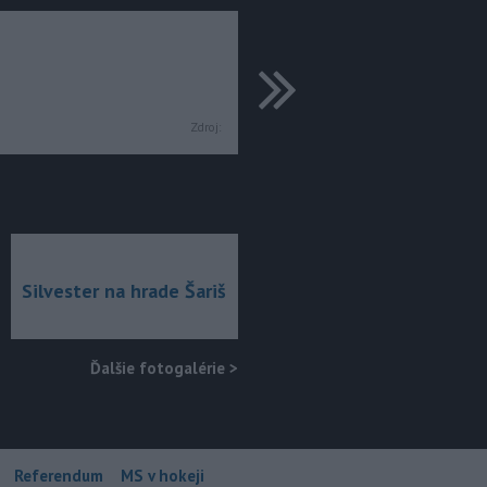
ďalšie
Zdroj:
Silvester na hrade Šariš
Ďalšie fotogalérie
>
Referendum
MS v hokeji