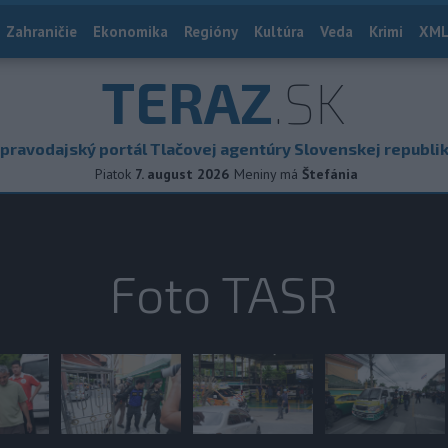
Zahraničie
Ekonomika
Regióny
Kultúra
Veda
Krimi
XML
TERAZ
.SK
pravodajský portál Tlačovej agentúry Slovenskej republi
Piatok
7. august 2026
Meniny má
Štefánia
Foto TASR