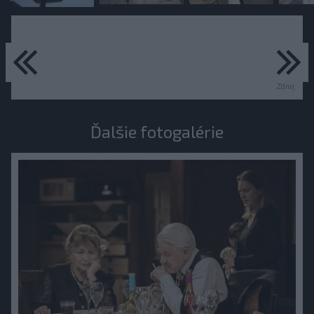
predchádzajúce
ďa
Zdroj:
Ďalšie fotogalérie