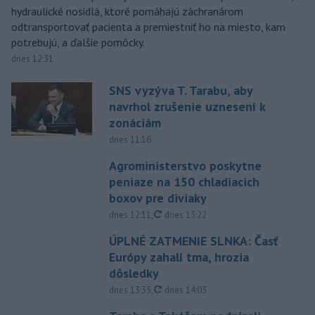
hydraulické nosidlá, ktoré pomáhajú záchranárom
odtransportovať pacienta a premiestniť ho na miesto, kam
potrebujú, a ďalšie pomôcky.
dnes 12:31
SNS vyzýva T. Tarabu, aby
navrhol zrušenie uznesení k
zonáciám
dnes 11:16
Agroministerstvo poskytne
peniaze na 150 chladiacich
boxov pre diviaky
aktualizované
dnes 12:11
,
dnes 13:22
ÚPLNÉ ZATMENIE SLNKA: Časť
Európy zahalí tma, hrozia
dôsledky
aktualizované
dnes 13:35
,
dnes 14:03