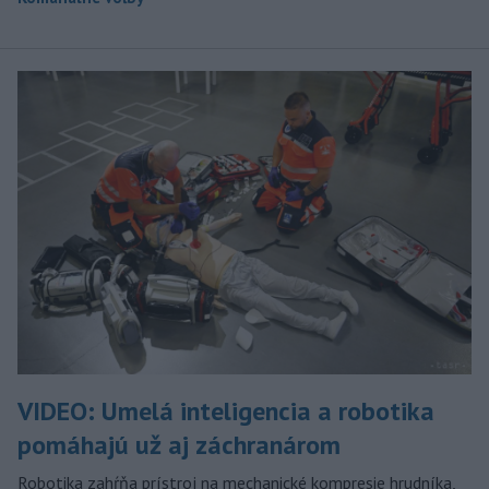
VIDEO: Umelá inteligencia a robotika
pomáhajú už aj záchranárom
Robotika zahŕňa prístroj na mechanické kompresie hrudníka,