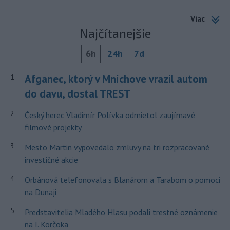
Viac
Najčítanejšie
6h
24h
7d
Afganec, ktorý v Mníchove vrazil autom
1
do davu, dostal TREST
2
Český herec Vladimír Polívka odmietol zaujímavé
filmové projekty
3
Mesto Martin vypovedalo zmluvy na tri rozpracované
investičné akcie
4
Orbánová telefonovala s Blanárom a Tarabom o pomoci
na Dunaji
5
Predstavitelia Mladého Hlasu podali trestné oznámenie
na I. Korčoka