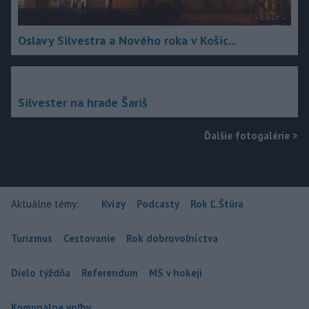
Oslavy Silvestra a Nového roka v Košic...
Silvester na hrade Šariš
Ďalšie fotogalérie
>
Aktuálne témy:
Kvízy
Podcasty
Rok Ľ.Štúra
Turizmus
Cestovanie
Rok dobrovoľníctva
Dielo týždňa
Referendum
MS v hokeji
Komunálne voľby