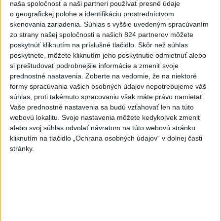
naša spoločnosť a naši partneri používať presné údaje
Najnovšie videá
Najsledovanejšie videá
o geografickej polohe a identifikáciu prostredníctvom
skenovania zariadenia. Súhlas s vyššie uvedeným spracúvaním
Fungujúce veci bývajú jednoduché 👍
zo strany našej spoločnosti a našich 824 partnerov môžete
dnes 12:00
|
Sloboda a Solidarita
|
419
poskytnúť kliknutím na príslušné tlačidlo. Skôr než súhlas
zobrazení
poskytnete, môžete kliknutím jeho poskytnutie odmietnuť alebo
si preštudovať podrobnejšie informácie a zmeniť svoje
SAVinci - Solárne panely a vodíkové
prednostné nastavenia.
Zoberte na vedomie, že na niektoré
technológie - upúta...
formy spracúvania vašich osobných údajov nepotrebujeme váš
dnes 11:55
|
Slovenská akadémia vied
|
4
súhlas, proti takémuto spracovaniu však máte právo namietať.
zobrazení
Vaše prednostné nastavenia sa budú vzťahovať len na túto
webovú lokalitu. Svoje nastavenia môžete kedykoľvek zmeniť
Z. Plevíková: Kam až zašla politika
alebo svoj súhlas odvolať návratom na túto webovú stránku
postavená na nenávi...
kliknutím na tlačidlo „Ochrana osobných údajov“ v dolnej časti
dnes 10:51
|
Smer - SSD
|
1700
zobrazení
stránky.
Najnovšie statusy štátnych inštitúcií
📦 MAJETOK, KTORÝ PREPADOL ŠTÁTU, MÔŽE
POMÔCŤ ĽUĎOM V N...
📦 MAJETOK, KTORÝ PREPADOL ŠTÁTU, MÔŽE POMÔCŤ
ĽUĎOM V NÚDZI Majetok, ktorý prepadol v prospech
štátu, môže dostať druh...