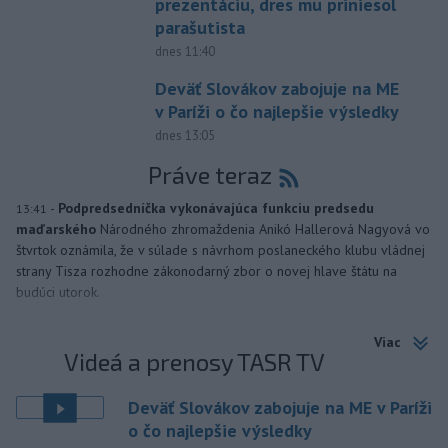
prezentáciu, dres mu priniesol
parašutista
dnes 11:40
Deväť Slovákov zabojuje na ME
v Paríži o čo najlepšie výsledky
dnes 13:05
Práve teraz
-
Podpredsedníčka vykonávajúca funkciu predsedu
13:41
maďarského
Národného zhromaždenia Anikó Hallerová Nagyová vo
štvrtok oznámila, že v súlade s návrhom poslaneckého klubu vládnej
strany Tisza rozhodne zákonodarný zbor o novej hlave štátu na
budúci utorok.
Viac
Videá a prenosy TASR TV
Deväť Slovákov zabojuje na ME v Paríži
o čo najlepšie výsledky