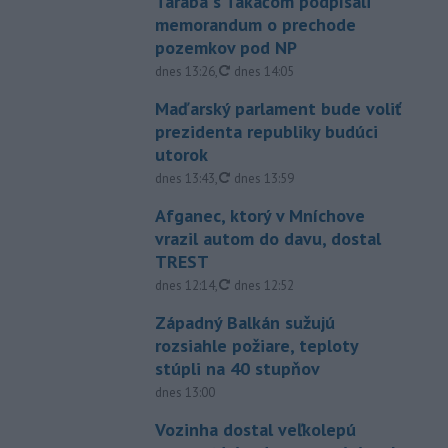
Taraba s Takáčom podpísali
memorandum o prechode
pozemkov pod NP
aktualizované
dnes 13:26
,
dnes 14:05
Maďarský parlament bude voliť
prezidenta republiky budúci
utorok
aktualizované
dnes 13:43
,
dnes 13:59
Afganec, ktorý v Mníchove
vrazil autom do davu, dostal
TREST
aktualizované
dnes 12:14
,
dnes 12:52
Západný Balkán sužujú
rozsiahle požiare, teploty
stúpli na 40 stupňov
dnes 13:00
Vozinha dostal veľkolepú