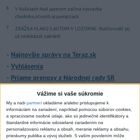
6
V Košiciach Nad jazerom začína výstavba
chodníka,otvorili aj pumptrack
7
ZRÁŽKA VLAKU S AUTOM V LOZORNE: Rušňovodič jej
už nedokázal zabrániť
Najnovšie správy na Teraz.sk
Vyhlásenia
Priame prenosy z Národnej rady SR
Vážime si vaše súkromie
My a naši
partneri
ukladáme a/alebo pristupujeme k
Politika na sociálnych sieťach
informáciám na zariadení, napríklad pomocou súborov cookies,
a spracúvame osobné údaje, ako sú jedinečné identifikátory a
štandardné informácie odosielané zariadením na
Zobraziť viac
Info
personalizovanú reklamu a obsah, meranie reklamy a obsahu,
prieskumy publika a vývoj služieb.
S vaším povolením môže