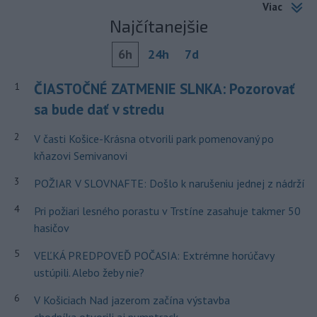
Viac
Najčítanejšie
6h
24h
7d
ČIASTOČNÉ ZATMENIE SLNKA: Pozorovať
1
sa bude dať v stredu
2
V časti Košice-Krásna otvorili park pomenovaný po
kňazovi Semivanovi
3
POŽIAR V SLOVNAFTE: Došlo k narušeniu jednej z nádrží
4
Pri požiari lesného porastu v Trstíne zasahuje takmer 50
hasičov
5
VEĽKÁ PREDPOVEĎ POČASIA: Extrémne horúčavy
ustúpili. Alebo žeby nie?
6
V Košiciach Nad jazerom začína výstavba