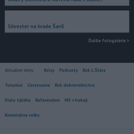
Silvester na hrade Šariš
Ďalšie fotogalérie
>
Aktuálne témy:
Kvízy
Podcasty
Rok Ľ.Štúra
Turizmus
Cestovanie
Rok dobrovoľníctva
Dielo týždňa
Referendum
MS v hokeji
Komunálne voľby