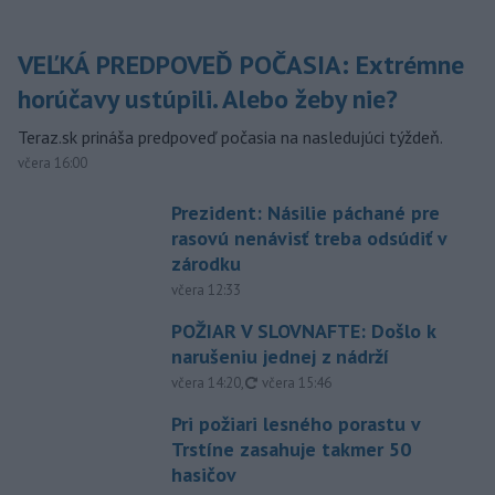
VEĽKÁ PREDPOVEĎ POČASIA: Extrémne
horúčavy ustúpili. Alebo žeby nie?
Teraz.sk prináša predpoveď počasia na nasledujúci týždeň.
včera 16:00
Prezident: Násilie páchané pre
rasovú nenávisť treba odsúdiť v
zárodku
včera 12:33
POŽIAR V SLOVNAFTE: Došlo k
narušeniu jednej z nádrží
aktualizované
včera 14:20
,
včera 15:46
Pri požiari lesného porastu v
Trstíne zasahuje takmer 50
hasičov