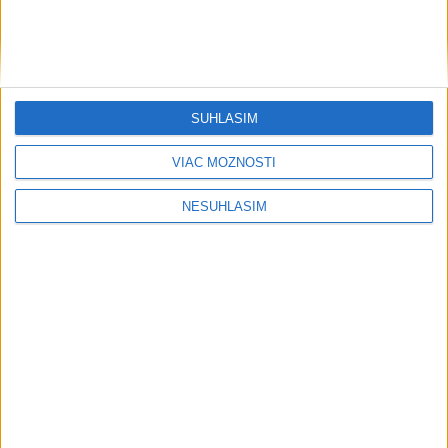
SÚHLASÍM
VIAC MOŽNOSTÍ
NESÚHLASÍM
....