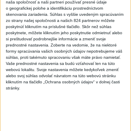
naša spoločnosť a naši partneri používať presné údaje
o geografickej polohe a identifikáciu prostredníctvom
VIDEO: Umelá inteligencia a robotika
skenovania zariadenia. Súhlas s vyššie uvedeným spracúvaním
pomáhajú už aj záchranárom
zo strany našej spoločnosti a našich 824 partnerov môžete
poskytnúť kliknutím na príslušné tlačidlo. Skôr než súhlas
poskytnete, môžete kliknutím jeho poskytnutie odmietnuť alebo
si preštudovať podrobnejšie informácie a zmeniť svoje
Správy
prednostné nastavenia.
Zoberte na vedomie, že na niektoré
formy spracúvania vašich osobných údajov nepotrebujeme váš
súhlas, proti takémuto spracovaniu však máte právo namietať.
Vaše prednostné nastavenia sa budú vzťahovať len na túto
webovú lokalitu. Svoje nastavenia môžete kedykoľvek zmeniť
alebo svoj súhlas odvolať návratom na túto webovú stránku
kliknutím na tlačidlo „Ochrana osobných údajov“ v dolnej časti
stránky.