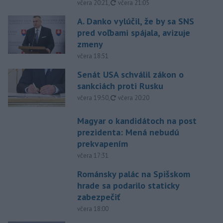
aktualizované
včera 20:21
,
včera 21:05
A. Danko vylúčil, že by sa SNS
pred voľbami spájala, avizuje
zmeny
včera 18:51
Senát USA schválil zákon o
sankciách proti Rusku
aktualizované
včera 19:50
,
včera 20:20
Magyar o kandidátoch na post
prezidenta: Mená nebudú
prekvapením
včera 17:31
Románsky palác na Spišskom
hrade sa podarilo staticky
zabezpečiť
včera 18:00