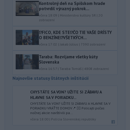
Kontrolný deň na Spišskom hrade
potvrdil výrazný pokrok...
včera 18:09
|
Ministerstvo kultúry SR
|
20
zobrazení
⁉️FICO, KDE STE⁉️ČO TIE VAŠE DRÍSTY
O BENZÍNE⁉️VŠETKÝCH...
včera 17:02
|
Jakab Július
|
7390
zobrazení
Taraba: Rozvíjame všetky kúty
Slovenska
včera 16:57
|
Taraba Tomáš
|
4808
zobrazení
Najnovšie statusy štátnych inštitúcií
CHYSTÁTE SA VON? UŽITE SI ZÁBAVU A
HLAVNE SA V PORIADKU...
CHYSTÁTE SA VON? UŽITE SI ZÁBAVU A HLAVNE SA V
PORIADKU VRÁŤTE DOMOV📍 👮‍♂️ Policajti počas
nočnej akcie navštívili pa...
včera 18:00
|
Polícia Slovenskej republiky