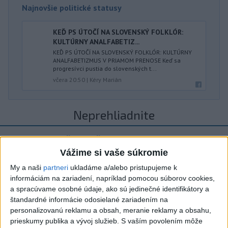
Najnovšie politické statusy
KEĎ PS ÚTOČÍ NA SLOVENSKÝ FOLKLÓR:
KULTÚRNY ANALFABETIZ...
KEĎ PS ÚTOČÍ NA SLOVENSKÝ FOLKLÓR: KULTÚRNY
ANALFABETIZMUS V PRIAMOM PRENOSE Keď sa
progresívci pustia do slovenských t...
včera 20:50
|
Kéry Marián
Neprehliadnite
ČIASTOČNÉ ZATMENIE SLNKA:
Pozorovať sa bude dať v stredu
Vážime si vaše súkromie
My a naši
partneri
ukladáme a/alebo pristupujeme k
ĎALŠÍ TEPLOTNÝ REKORD: Tentoraz
informáciám na zariadení, napríklad pomocou súborov cookies,
padol v Dolných Plachtinciach
a spracúvame osobné údaje, ako sú jedinečné identifikátory a
štandardné informácie odosielané zariadením na
V Budapešti opäť padol teplotný
personalizovanú reklamu a obsah, meranie reklamy a obsahu,
prieskumy publika a vývoj služieb.
S vaším povolením môže
rekord, tretí za päť týždňov