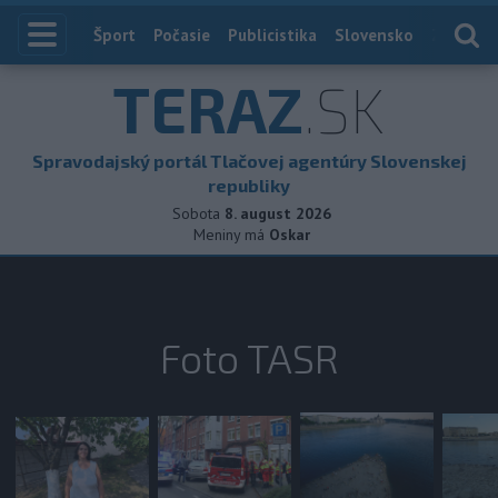
Index
Šport
Počasie
Publicistika
Slovensko
Zahranič
TERAZ
.SK
Spravodajský portál Tlačovej agentúry Slovenskej
republiky
Sobota
8. august 2026
Meniny má
Oskar
Foto TASR