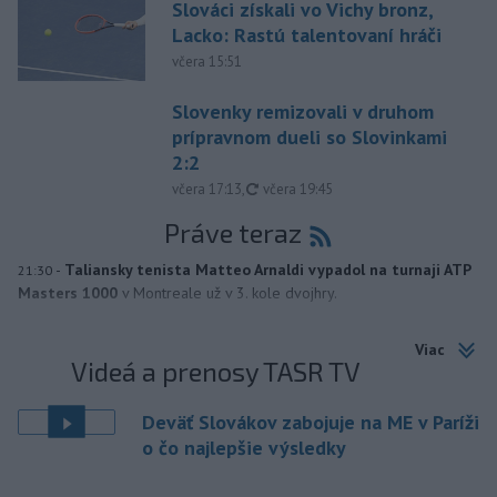
Slováci získali vo Vichy bronz,
Lacko: Rastú talentovaní hráči
včera 15:51
Slovenky remizovali v druhom
prípravnom dueli so Slovinkami
2:2
aktualizované
včera 17:13
,
včera 19:45
Práve teraz
-
Taliansky tenista Matteo Arnaldi vypadol na turnaji ATP
21:30
Masters 1000
v Montreale už v 3. kole dvojhry.
Viac
Videá a prenosy TASR TV
Deväť Slovákov zabojuje na ME v Paríži
o čo najlepšie výsledky