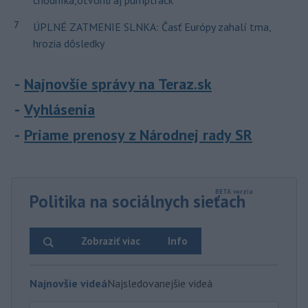
chodníka,otvorili aj pumptrack
7
ÚPLNÉ ZATMENIE SLNKA: Časť Európy zahalí tma,
hrozia dôsledky
Najnovšie správy na Teraz.sk
Vyhlásenia
Priame prenosy z Národnej rady SR
Politika na sociálnych sieťach
Zobraziť viac
Info
Najnovšie videá
Najsledovanejšie videá