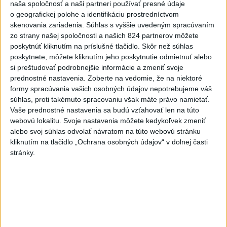
naša spoločnosť a naši partneri používať presné údaje
dnes 08:17
|
Mikulec Roman
o geografickej polohe a identifikáciu prostredníctvom
skenovania zariadenia. Súhlas s vyššie uvedeným spracúvaním
zo strany našej spoločnosti a našich 824 partnerov môžete
Neprehliadnite
poskytnúť kliknutím na príslušné tlačidlo. Skôr než súhlas
poskytnete, môžete kliknutím jeho poskytnutie odmietnuť alebo
si preštudovať podrobnejšie informácie a zmeniť svoje
VEĽKÁ PREDPOVEĎ POČASIA:
prednostné nastavenia.
Zoberte na vedomie, že na niektoré
Extrémne horúčavy ustúpili. Alebo
formy spracúvania vašich osobných údajov nepotrebujeme váš
žeby nie?
súhlas, proti takémuto spracovaniu však máte právo namietať.
Vaše prednostné nastavenia sa budú vzťahovať len na túto
HRABKO o výhode
webovú lokalitu. Svoje nastavenia môžete kedykoľvek zmeniť
Majerského:Mazurek a Laššáková majú
alebo svoj súhlas odvolať návratom na túto webovú stránku
rovnakých voličov
kliknutím na tlačidlo „Ochrana osobných údajov“ v dolnej časti
stránky.
ČIASTOČNÉ ZATMENIE SLNKA:
Pozorovať sa bude dať v stredu
ĎALŠÍ TEPLOTNÝ REKORD: Tentoraz
padol v Dolných Plachtinciach