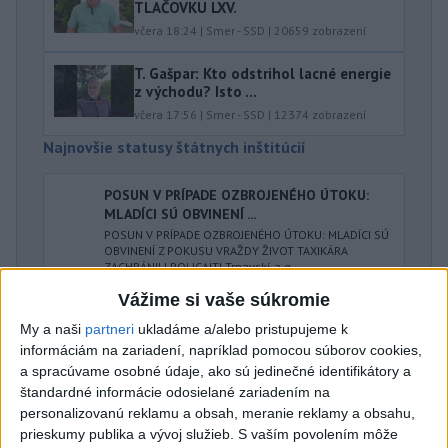
TLAČOVKU LXV.
včera 18:24
|
Smer - SSD
|
20659
zobrazení
T. Gašpar: Kto odstrihol lacné energie
z východu? Isto ...
včera 17:56
|
Smer - SSD
|
12374
zobrazení
Najnovšie statusy štátnych inštitúcií
POSUN V PRÍPADE OZBROJENÉHO ÚTOKU:
MLADÍCI SÚ OBVINENÍ ...
POSUN V PRÍPADE OZBROJENÉHO ÚTOKU: MLADÍCI SÚ
OBVINENÍ Z POKUSU VRAŽDY ŽIVOT TAXIKÁRA
ZACHRÁNILI POLICAJTI Trnavskí a g...
dnes 08:23
|
Polícia Slovenskej republiky
Vážime si vaše súkromie
My a naši
partneri
ukladáme a/alebo pristupujeme k
Najnovšie politické statusy
informáciám na zariadení, napríklad pomocou súborov cookies,
a spracúvame osobné údaje, ako sú jedinečné identifikátory a
🤍💙❤️ Takto bolo Rožňave, zajtra
štandardné informácie odosielané zariadením na
pokračujeme v Malacká...
personalizovanú reklamu a obsah, meranie reklamy a obsahu,
🤍💙❤️ Takto bolo Rožňave, zajtra pokračujeme v
prieskumy publika a vývoj služieb.
S vaším povolením môže
Malackách ✌️