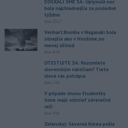
DOČKALI SME SA: Uplynulá noc
bola najchladnejšia za posledné
týždne
dnes 10:27
Venhart:Bomba v Nagasaki bola
silnejšia ako v Hirošime,no
menej účinná
dnes 8:24
OTESTUJTE SA: Rozumiete
slovenským nárečiam? Tieto
slová vás potrápia
dnes 7:00
V prípade únosu študentky
Sone majú odznieť záverečné
reči
dnes 9:36
Zelenskyj: Severná Kórea pošle