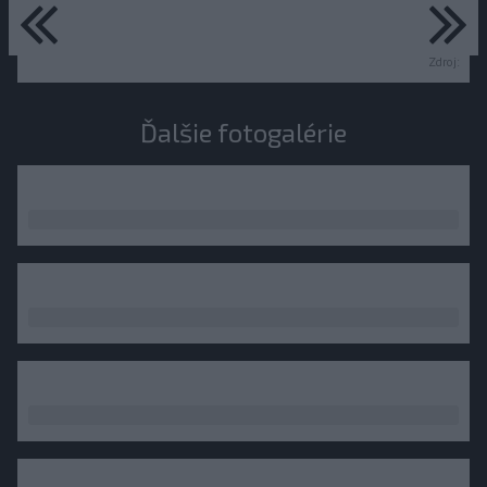
predchádzajúce
ďa
Zdroj:
Ďalšie fotogalérie