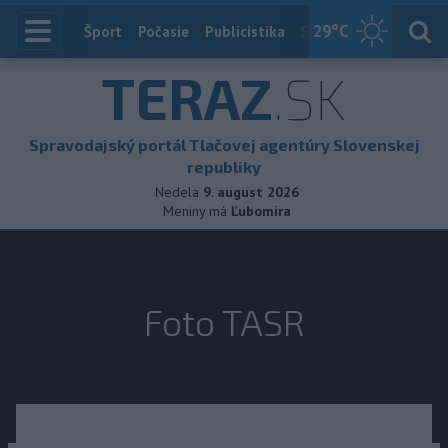
29
°C
Index
Šport
Počasie
Publicistika
Slovensko
Zahranič
TERAZ
.SK
Spravodajský portál Tlačovej agentúry Slovenskej
republiky
Nedela
9. august 2026
Meniny má
Ľubomíra
Foto TASR