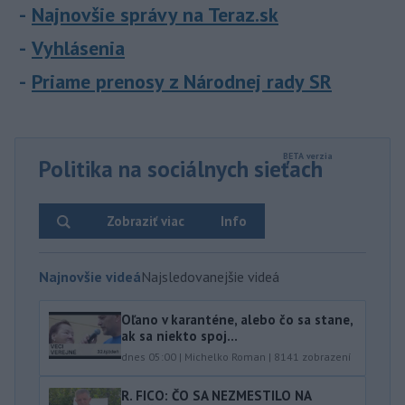
Najnovšie správy na Teraz.sk
Vyhlásenia
Priame prenosy z Národnej rady SR
Politika na sociálnych sieťach
Zobraziť viac
Info
Najnovšie videá
Najsledovanejšie videá
Oľano v karanténe, alebo čo sa stane,
ak sa niekto spoj...
dnes 05:00
|
Michelko Roman
|
8141
zobrazení
R. FICO: ČO SA NEZMESTILO NA