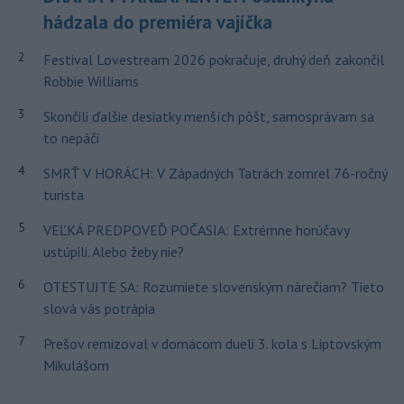
hádzala do premiéra vajíčka
2
Festival Lovestream 2026 pokračuje, druhý deň zakončil
Robbie Williams
3
Skončili ďalšie desiatky menších pôšt, samosprávam sa
to nepáči
4
SMRŤ V HORÁCH: V Západných Tatrách zomrel 76-ročný
turista
5
VEĽKÁ PREDPOVEĎ POČASIA: Extrémne horúčavy
ustúpili. Alebo žeby nie?
6
OTESTUJTE SA: Rozumiete slovenským nárečiam? Tieto
slová vás potrápia
7
Prešov remizoval v domácom dueli 3. kola s Liptovským
Mikulášom