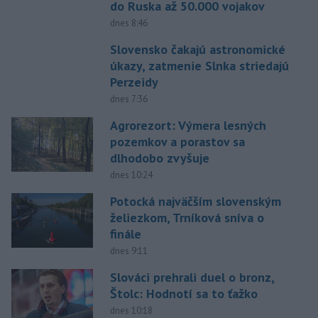
do Ruska až 50.000 vojakov
dnes 8:46
Slovensko čakajú astronomické
úkazy, zatmenie Slnka striedajú
Perzeidy
dnes 7:36
Agrorezort: Výmera lesných
pozemkov a porastov sa
dlhodobo zvyšuje
dnes 10:24
Potocká najväčším slovenským
želiezkom, Trníková sníva o
finále
dnes 9:11
Slováci prehrali duel o bronz,
Štolc: Hodnotí sa to ťažko
dnes 10:18