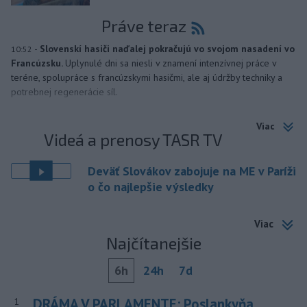
Práve teraz
-
Slovenskí hasiči naďalej pokračujú vo svojom nasadení vo
10:52
Francúzsku.
Uplynulé dni sa niesli v znamení intenzívnej práce v
teréne, spolupráce s francúzskymi hasičmi, ale aj údržby techniky a
potrebnej regenerácie síl.
Viac
Videá a prenosy TASR TV
Deväť Slovákov zabojuje na ME v Paríži
o čo najlepšie výsledky
Viac
Najčítanejšie
6h
24h
7d
DRÁMA V PARLAMENTE: Poslankyňa
1