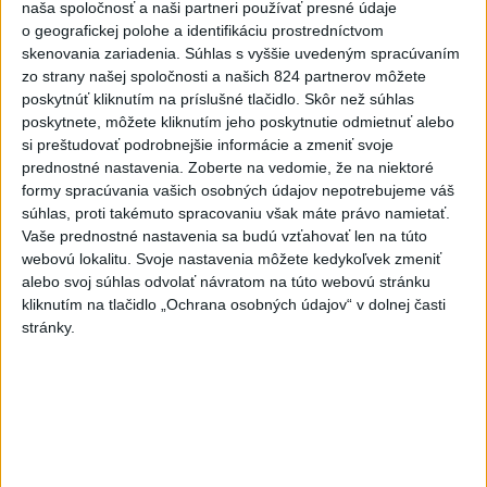
naša spoločnosť a naši partneri používať presné údaje
žeby nie?
o geografickej polohe a identifikáciu prostredníctvom
skenovania zariadenia. Súhlas s vyššie uvedeným spracúvaním
HRABKO o výhode
zo strany našej spoločnosti a našich 824 partnerov môžete
Majerského:Mazurek a Laššáková majú
poskytnúť kliknutím na príslušné tlačidlo. Skôr než súhlas
rovnakých voličov
poskytnete, môžete kliknutím jeho poskytnutie odmietnuť alebo
si preštudovať podrobnejšie informácie a zmeniť svoje
prednostné nastavenia.
Zoberte na vedomie, že na niektoré
ČIASTOČNÉ ZATMENIE SLNKA:
formy spracúvania vašich osobných údajov nepotrebujeme váš
Pozorovať sa bude dať v stredu
súhlas, proti takémuto spracovaniu však máte právo namietať.
Vaše prednostné nastavenia sa budú vzťahovať len na túto
ĎALŠÍ TEPLOTNÝ REKORD: Tentoraz
webovú lokalitu. Svoje nastavenia môžete kedykoľvek zmeniť
alebo svoj súhlas odvolať návratom na túto webovú stránku
padol v Dolných Plachtinciach
kliknutím na tlačidlo „Ochrana osobných údajov“ v dolnej časti
stránky.
Správy