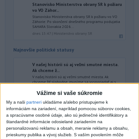
Stanovisko Ministerstva obrany SR k požiaru
vo VO Záhor...
Stanovisko Ministerstva obrany SR k požiaru vo VO
Záhorie: Po skončení dnešného programu podujatia
SAHARA Slovakia 2026...
dnes 15:47
|
Ministerstvo obrany SR
Najnovšie politické statusy
V našej histórii sú aj veľmi smutné miesta.
Ak chceme ž...
V našej histórii sú aj veľmi smutné miesta. Ak
chceme žiť slobodne, musíme sa vysporiadať aj s
nimi.
Vážime si vaše súkromie
dnes 15:53
|
Čaučík Marián
My a naši
partneri
ukladáme a/alebo pristupujeme k
informáciám na zariadení, napríklad pomocou súborov cookies,
Neprehliadnite
a spracúvame osobné údaje, ako sú jedinečné identifikátory a
štandardné informácie odosielané zariadením na
personalizovanú reklamu a obsah, meranie reklamy a obsahu,
VEĽKÁ PREDPOVEĎ POČASIA:
prieskumy publika a vývoj služieb.
S vaším povolením môže
Extrémne horúčavy ustúpili. Alebo