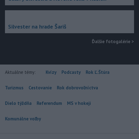
Silvester na hrade Šariš
Ďalšie fotogalérie
>
Aktuálne témy:
Kvízy
Podcasty
Rok Ľ.Štúra
Turizmus
Cestovanie
Rok dobrovoľníctva
Dielo týždňa
Referendum
MS v hokeji
Komunálne voľby