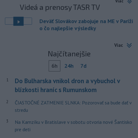
Viac
Videá a prenosy TASR TV
Deväť Slovákov zabojuje na ME v Paríži
o čo najlepšie výsledky
Viac
Najčítanejšie
6h
24h
7d
Do Bulharska vnikol dron a vybuchol v
1
blízkosti hraníc s Rumunskom
2
ČIASTOČNÉ ZATMENIE SLNKA: Pozorovať sa bude dať v
stredu
3
Na Kamzíku v Bratislave v sobotu otvoria nové Šantisko
pre deti