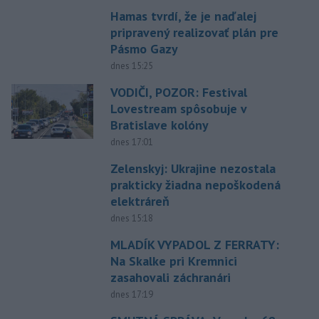
Hamas tvrdí, že je naďalej
pripravený realizovať plán pre
Pásmo Gazy
dnes 15:25
VODIČI, POZOR: Festival
Lovestream spôsobuje v
Bratislave kolóny
dnes 17:01
Zelenskyj: Ukrajine nezostala
prakticky žiadna nepoškodená
elektráreň
dnes 15:18
MLADÍK VYPADOL Z FERRATY:
Na Skalke pri Kremnici
zasahovali záchranári
dnes 17:19