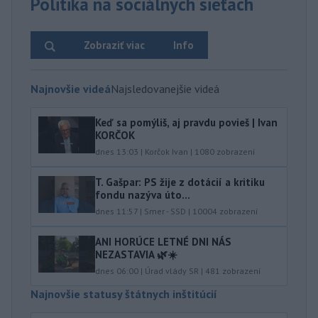
Politika na sociálnych sieťach
Zobraziť viac
Info
Najnovšie videá
Najsledovanejšie videá
Keď sa pomýliš, aj pravdu povieš | Ivan
KORČOK
dnes 13:03
|
Korčok Ivan
|
1080
zobrazení
T. Gašpar: PS žije z dotácií a kritiku
fondu nazýva úto...
dnes 11:57
|
Smer - SSD
|
10004
zobrazení
ANI HORÚCE LETNÉ DNI NÁS
NEZASTAVIA 🌿☀️
dnes 06:00
|
Úrad vlády SR
|
481
zobrazení
Najnovšie statusy štátnych inštitúcií