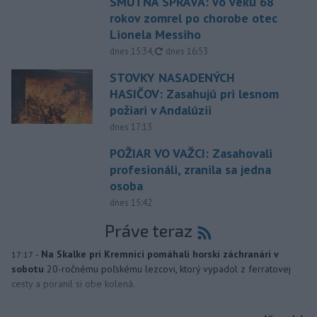
SMUTNÁ SPRÁVA: Vo veku 68
rokov zomrel po chorobe otec
Lionela Messiho
aktualizované
dnes 15:34
,
dnes 16:53
STOVKY NASADENÝCH
HASIČOV: Zasahujú pri lesnom
požiari v Andalúzii
dnes 17:13
POŽIAR VO VAŽCI: Zasahovali
profesionáli, zranila sa jedna
osoba
dnes 15:42
Práve teraz
-
Na Skalke pri Kremnici pomáhali horskí záchranári v
17:17
sobotu
20-ročnému poľskému lezcovi, ktorý vypadol z ferratovej
cesty a poranil si obe kolená.