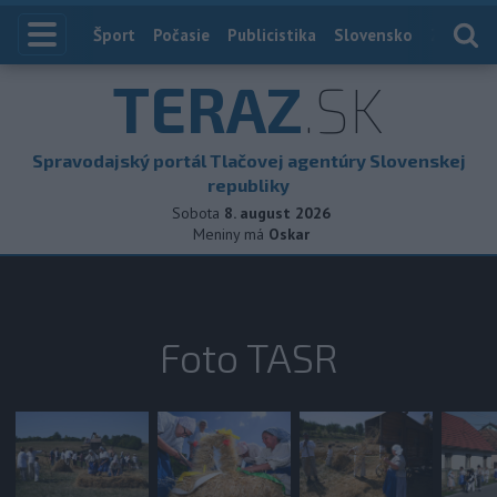
Index
Šport
Počasie
Publicistika
Slovensko
Zahranič
TERAZ
.SK
Spravodajský portál Tlačovej agentúry Slovenskej
republiky
Sobota
8. august 2026
Meniny má
Oskar
Foto TASR