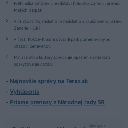
4
Prehliadka Smoleníc predstaví hradisko, zámok i prírodu
Malých Karpát
5
V blízkosti Vojenského technického a skúšobného ústavu
Záhorie HORÍ
6
V časti Košice-Krásna otvorili park pomenovaný po
kňazovi Semivanovi
7
Ministerstvo kultúry sprecizuje opatrenie ohľadom
poskytovania dotácií
Najnovšie správy na Teraz.sk
Vyhlásenia
Priame prenosy z Národnej rady SR