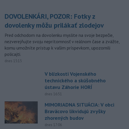
DOVOLENKÁRI, POZOR: Fotky z
dovolenky môžu prilákať zlodejov
Pred odchodom na dovolenku myslite na svoje bezpečie,
nezverejňujte svoju neprítomnosť v reálnom čase a zvážte,
komu umožníte prístup k vašim príspevkom, upozornili
policajti.
dnes 15:15
V blízkosti Vojenského
technického a skúšobného
ústavu Záhorie HORÍ
dnes 16:51
MIMORIADNA SITUÁCIA: V obci
Braväcovo likvidujú zvyšky
zhorených budov
dnes 17:06