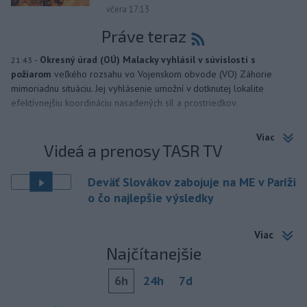
včera 17:13
Práve teraz
-
Okresný úrad (OÚ) Malacky vyhlásil v súvislosti s
21:43
požiarom
veľkého rozsahu vo Vojenskom obvode (VO) Záhorie
mimoriadnu situáciu. Jej vyhlásenie umožní v dotknutej lokalite
efektívnejšiu koordináciu nasadených síl a prostriedkov.
Viac
Videá a prenosy TASR TV
Deväť Slovákov zabojuje na ME v Paríži
o čo najlepšie výsledky
Viac
Najčítanejšie
6h
24h
7d