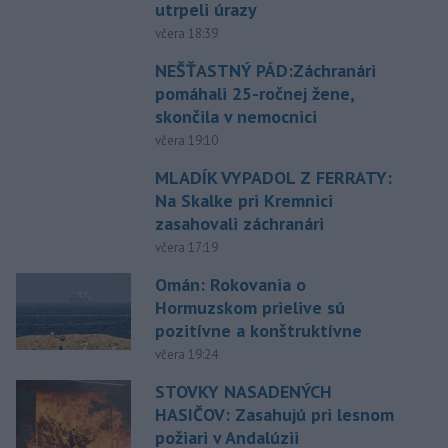
utrpeli úrazy
včera 18:39
NEŠŤASTNÝ PÁD:Záchranári
pomáhali 25-ročnej žene,
skončila v nemocnici
včera 19:10
MLADÍK VYPADOL Z FERRATY:
Na Skalke pri Kremnici
zasahovali záchranári
včera 17:19
Omán: Rokovania o
Hormuzskom prielive sú
pozitívne a konštruktívne
včera 19:24
STOVKY NASADENÝCH
HASIČOV: Zasahujú pri lesnom
požiari v Andalúzii