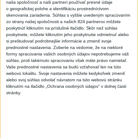
naša spoločnosť a naši partneri používať presné údaje
o geografickej polohe a identifikáciu prostredníctvom
skenovania zariadenia. Súhlas s vyššie uvedeným spracúvaním
Neprehliadnite
zo strany našej spoločnosti a našich 824 partnerov môžete
poskytnúť kliknutím na príslušné tlačidlo. Skôr než súhlas
poskytnete, môžete kliknutím jeho poskytnutie odmietnuť alebo
VEĽKÁ PREDPOVEĎ POČASIA:
si preštudovať podrobnejšie informácie a zmeniť svoje
Extrémne horúčavy ustúpili. Alebo
prednostné nastavenia.
Zoberte na vedomie, že na niektoré
žeby nie?
formy spracúvania vašich osobných údajov nepotrebujeme váš
súhlas, proti takémuto spracovaniu však máte právo namietať.
HRABKO o výhode
Vaše prednostné nastavenia sa budú vzťahovať len na túto
Majerského:Mazurek a Laššáková majú
webovú lokalitu. Svoje nastavenia môžete kedykoľvek zmeniť
rovnakých voličov
alebo svoj súhlas odvolať návratom na túto webovú stránku
kliknutím na tlačidlo „Ochrana osobných údajov“ v dolnej časti
ČIASTOČNÉ ZATMENIE SLNKA:
stránky.
Pozorovať sa bude dať v stredu
ĎALŠÍ TEPLOTNÝ REKORD: Tentoraz
padol v Dolných Plachtinciach