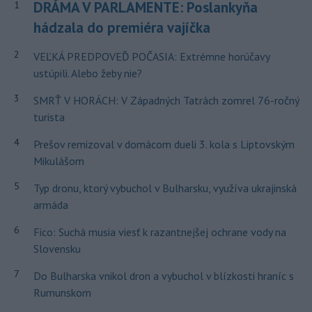
DRÁMA V PARLAMENTE: Poslankyňa
1
hádzala do premiéra vajíčka
2
VEĽKÁ PREDPOVEĎ POČASIA: Extrémne horúčavy
ustúpili. Alebo žeby nie?
3
SMRŤ V HORÁCH: V Západných Tatrách zomrel 76-ročný
turista
4
Prešov remizoval v domácom dueli 3. kola s Liptovským
Mikulášom
5
Typ dronu, ktorý vybuchol v Bulharsku, využíva ukrajinská
armáda
6
Fico: Suchá musia viesť k razantnejšej ochrane vody na
Slovensku
7
Do Bulharska vnikol dron a vybuchol v blízkosti hraníc s
Rumunskom