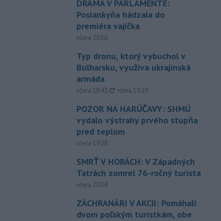
DRÁMA V PARLAMENTE:
Poslankyňa hádzala do
premiéra vajíčka
včera 20:16
Typ dronu, ktorý vybuchol v
Bulharsku, využíva ukrajinská
armáda
aktualizované
včera 18:43
,
včera 19:29
POZOR NA HARÚČAVY: SHMÚ
vydalo výstrahy prvého stupňa
pred teplom
včera 19:28
SMRŤ V HORÁCH: V Západných
Tatrách zomrel 76-ročný turista
včera 20:04
ZÁCHRANÁRI V AKCII: Pomáhali
dvom poľským turistkám, obe