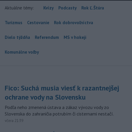
Aktuálne témy:
Kvízy
Podcasty
Rok Ľ.Štúra
Turizmus
Cestovanie
Rok dobrovoľníctva
Dielo týždňa
Referendum
MS v hokeji
Komunálne voľby
Fico: Suchá musia viesť k razantnejšej
ochrane vody na Slovensku
Podľa neho zmenená ústava a zákaz vývozu vody zo
Slovenska do zahraničia potrubím či cisternami nestačí.
včera 21:39