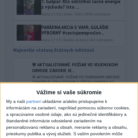
T. Gašpar: Kto odstrihol lacné energie
z východu? Isto ...
včera 17:56
|
Smer - SSD
|
7836
zobrazení
PARÁDNA AKCIA S VAMI, GULÁŠIK
VÝBORNÝ #cestujemeposlov...
včera 17:53
|
Danko Andrej
|
260
zobrazení
Najnovšie statusy štátnych inštitúcií
🚨 AKTUALIZOVANÉ: POŽIAR VO VOJENSKOM
OBVODE ZÁHORIE JE...
🚨 AKTUALIZOVANÉ: POŽIAR VO VOJENSKOM OBVODE
ZÁHORIE JE LOKALIZOVANÝ A VŠETKY OHNISKÁ SÚ
AKTUÁLNE POD KONTROLOU Hasiči ...
Vážime si vaše súkromie
včera 20:10
|
Ministerstvo vnútra SR
My a naši
partneri
ukladáme a/alebo pristupujeme k
informáciám na zariadení, napríklad pomocou súborov cookies,
Najnovšie politické statusy
a spracúvame osobné údaje, ako sú jedinečné identifikátory a
štandardné informácie odosielané zariadením na
Richard Raši
personalizovanú reklamu a obsah, meranie reklamy a obsahu,
Richard Raši
prieskumy publika a vývoj služieb.
S vaším povolením môže
včera 21:44
|
HLAS - sociálna demokracia