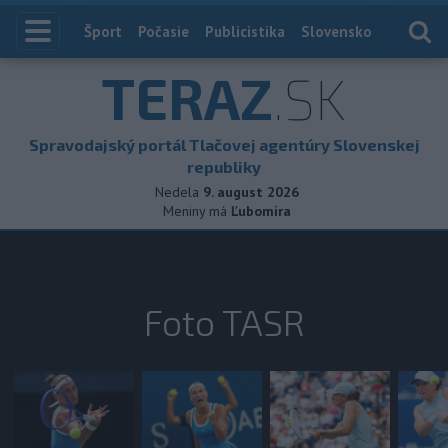
Index
Šport
Počasie
Publicistika
Slovensko
Zahranič
TERAZ
.SK
Spravodajský portál Tlačovej agentúry Slovenskej
republiky
Nedela
9. august 2026
Meniny má
Ľubomíra
Foto TASR