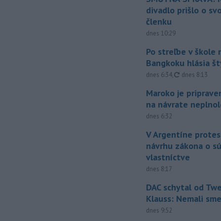
divadlo prišlo o sv
členku
dnes 10:29
Po streľbe v škole
Bangkoku hlásia š
aktualizované
dnes 6:34
,
dnes 8:13
Maroko je priprave
na návrate neplno
dnes 6:32
V Argentíne protes
návrhu zákona o 
vlastníctve
dnes 8:17
DAC schytal od Twe
Klauss: Nemali sm
dnes 9:52