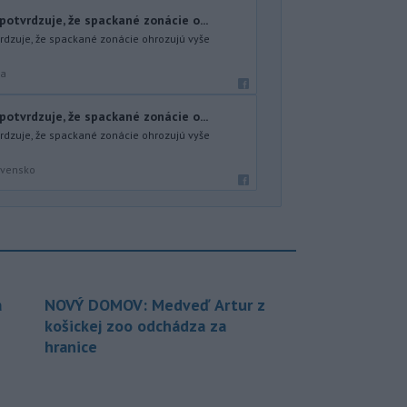
otvrdzuje, že spackané zonácie o...
dzuje, že spackané zonácie ohrozujú vyše
ra
otvrdzuje, že spackané zonácie o...
dzuje, že spackané zonácie ohrozujú vyše
ovensko
a
NOVÝ DOMOV: Medveď Artur z
košickej zoo odchádza za
hranice