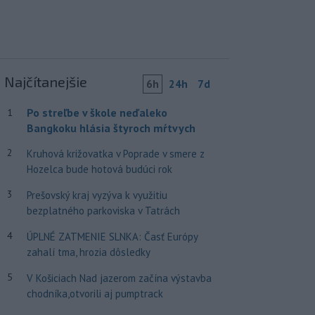
Najčítanejšie
6h
24h
7d
Po streľbe v škole neďaleko
1
Bangkoku hlásia štyroch mŕtvych
2
Kruhová križovatka v Poprade v smere z
Hozelca bude hotová budúci rok
3
Prešovský kraj vyzýva k využitiu
bezplatného parkoviska v Tatrách
4
ÚPLNÉ ZATMENIE SLNKA: Časť Európy
zahalí tma, hrozia dôsledky
5
V Košiciach Nad jazerom začína výstavba
chodníka,otvorili aj pumptrack