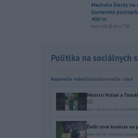
Machata šiesty na 
Gymerská postúpila
400 m
aktualizované
dnes 6:08
,
dnes 7:08
Politika na sociálnych 
Najnovšie videá
Najsledovanejšie videá
Ministri Huliak a Tom
🤦‍♂️
dnes 08:30
|
Hnutie SLOVENS
Ďalší útok koalície na
dnes 08:18
|
Sloboda a Solidar