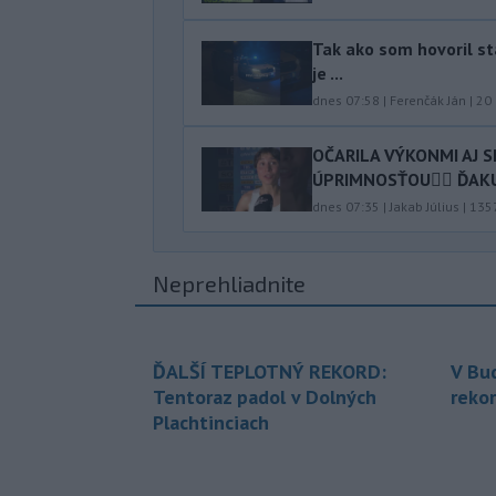
Tak ako som hovoril stá
je ...
dnes 07:58
|
Ferenčák Ján
|
20
OČARILA VÝKONMI AJ 
ÚPRIMNOSŤOU👍🏻 ĎAKUJ
dnes 07:35
|
Jakab Július
|
135
Neprehliadnite
ĎALŠÍ TEPLOTNÝ REKORD:
V Bu
Tentoraz padol v Dolných
rekor
Plachtinciach