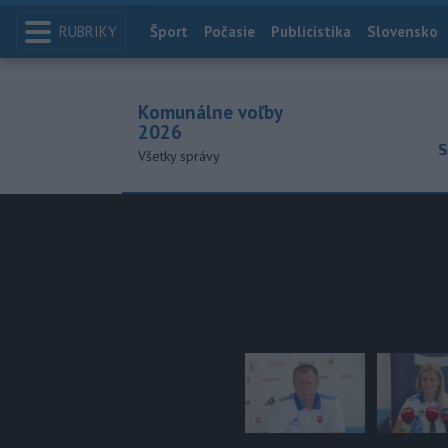
RUBRIKY
Index
Šport
Počasie
Publicistika
Slovensko
Komunálne voľby
2026
S
Všetky správy