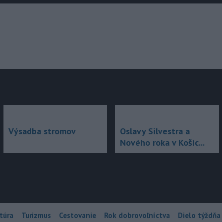
júce
Výsadba stromov
Oslavy Silvestra a
Nového roka v Košic...
túra
Turizmus
Cestovanie
Rok dobrovoľníctva
Dielo týždňa