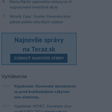
6
Mesto Martin vypovedalo zmluvy na tri
rozpracované investičné akcie
7
Historik Zajac: Územie Slovenska bolo
jadrom poľsko-uhorských vzťahov
Najnovšie správy
na Teraz.sk
ZOBRAZIŤ NAJNOVŠIE SPRÁVY
Vyhlásenia
Vyjadrenie: Slovenské domácnosti
07:55
sú pred krátkodobými výkyvmi
cien elektriny...
18:12
Vyjadrenie: MZVEZ: Slovensko chce
využiť EXPO 2027 v Belehrade na