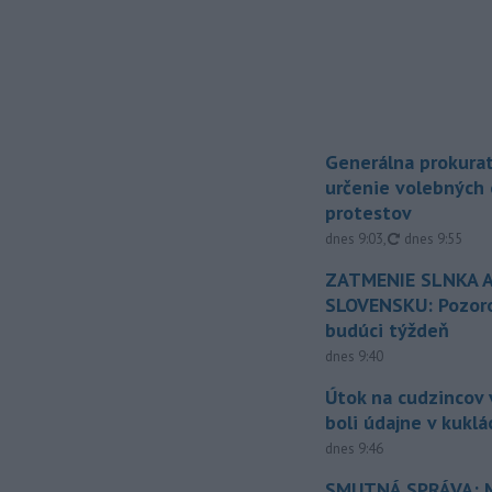
Generálna prokurat
určenie volebných
protestov
aktualizované
dnes 9:03
,
dnes 9:55
ZATMENIE SLNKA A
SLOVENSKU: Pozoro
budúci týždeň
dnes 9:40
Útok na cudzincov v
boli údajne v kuklá
dnes 9:46
SMUTNÁ SPRÁVA: M