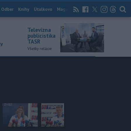
 Odber
Knihy
Útulkovo
Magazín
News Now
Archív
TASR
Televízna
publicistika
TASR
ky
Všetky relácie