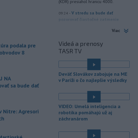
(KDR) presiahol hranicu 4000.
-
V stredu sa bude dať
09:24
pozorovať čiastočné zatmenie
Slnka i
maximum roja Perzeidy
Viac
-
Generálna prokuratúra SR
09:01
Videá a prenosy
podala v súvislosti s určením
úra podala pre
TASR TV
volebných
obvodov celkovo osem
 obvodov 8
protestov prokurátora, a to proti
piatim uzneseniam mestských
zastupiteľstiev a trom uzneseniam
Deväť Slovákov zabojuje na ME
zastupiteľstiev samosprávnych krajov.
J NA
v Paríži o čo najlepšie výsledky
vať sa bude dať
-
Predseda Národnej rady SR
08:41
Richard Raši (Hlas-SD) odsudzuje
útok na
mladých ľudí zo zahraničia,
VIDEO: Umelá inteligencia a
ktorý sa stal v Nitre. Verí, že polícia
 Nitre: Agresori
robotika pomáhajú už aj
páchateľov nájde a za tento čin
ch
záchranárom
ponesú následky.
-
Teploty na Slovensku v
08:08
artinské
piatok klesnú. Výstrahy prvého