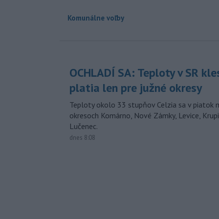
Komunálne voľby
OCHLADÍ SA: Teploty v SR kle
platia len pre južné okresy
Teploty okolo 33 stupňov Celzia sa v piatok 
okresoch Komárno, Nové Zámky, Levice, Krupin
Lučenec.
dnes 8:08