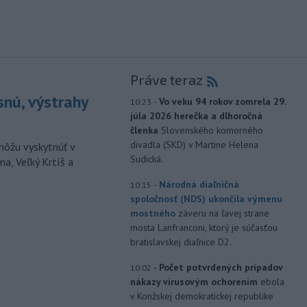
Práve teraz
snú, výstrahy
-
Vo veku 94 rokov zomrela 29.
10:23
júla 2026 herečka a dlhoročná
členka
Slovenského komorného
divadla (SKD) v Martine Helena
môžu vyskytnúť v
Sudická.
a, Veľký Krtíš a
-
Národná diaľničná
10:15
spoločnosť (NDS) ukončila výmenu
mostného
záveru na ľavej strane
mosta Lanfranconi, ktorý je súčasťou
bratislavskej diaľnice D2.
-
Počet potvrdených prípadov
10:02
nákazy vírusovým ochorením
ebola
v Konžskej demokratickej republike