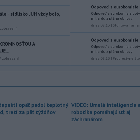
prezidentovi
Medzinárodnej
Odpoveď z eurokomisie p
futbalovej federácie (FIFA) Giannimu
le - sídlisko JUH vždy bolo,
Odpoveď z eurokomisie potvr
miliardu z plánu obnovy
Infantinovi, ktorý je pod paľbou kritiky
po jeho neúspešnom pláne.
dnes 08:13
|
Stohlová Tama
zobrazení
-
Vo štvrtok do polnoci treba
18:54
Odpoveď z eurokomisie p
najmä na západe a severozápade
SKROMNOSŤOU A
Odpoveď z eurokomisie potvr
Slovenska počítať s búrkami.
E...
miliardu z plánu obnovy
Slovenský hydrometeorologický ústav
dnes 08:13
|
Progresívne Sl
7
zobrazení
(SHMÚ) vydal výstrahy prvého stupňa.
Platia aj v okresoch Snina a Sobrance.
-
Polícia v súčinnosti s ďalšími
18:19
záchrannými zložkami zasahuje
na
termálnom kúpalisku v Diakovciach.
dapešti opäť padol teplotný
VIDEO: Umelá inteligencia 
-
V dunajských prístavoch v
17:36
d, tretí za päť týždňov
robotika pomáhajú už aj
Bratislave, Komárne a Štúrove v
záchranárom
prvom
polroku 2026 zaznamenali
spolu 1827 pristátí osobných
kajutových a výletných plavidiel.