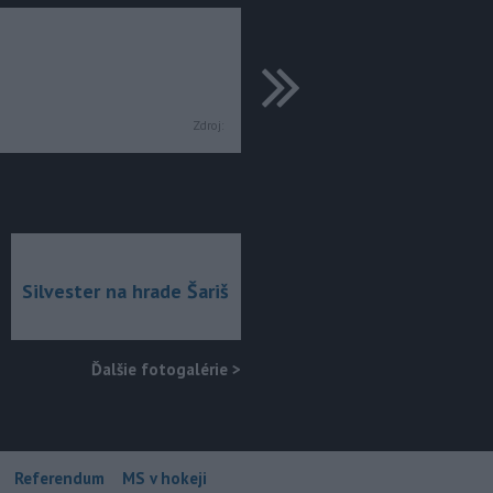
ďalšie
Zdroj:
Silvester na hrade Šariš
Ďalšie fotogalérie
>
Referendum
MS v hokeji