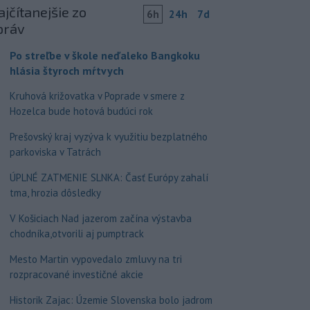
jčítanejšie zo
6h
24h
7d
práv
Po streľbe v škole neďaleko Bangkoku
hlásia štyroch mŕtvych
Kruhová križovatka v Poprade v smere z
Hozelca bude hotová budúci rok
Prešovský kraj vyzýva k využitiu bezplatného
parkoviska v Tatrách
ÚPLNÉ ZATMENIE SLNKA: Časť Európy zahalí
tma, hrozia dôsledky
V Košiciach Nad jazerom začína výstavba
chodníka,otvorili aj pumptrack
Mesto Martin vypovedalo zmluvy na tri
rozpracované investičné akcie
Historik Zajac: Územie Slovenska bolo jadrom