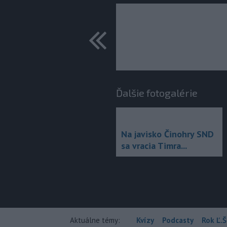
predchádza
Ďalšie fotogalérie
Na javisko Činohry SND
sa vracia Timra...
Aktuálne témy:
Kvízy
Podcasty
Rok Ľ.Š