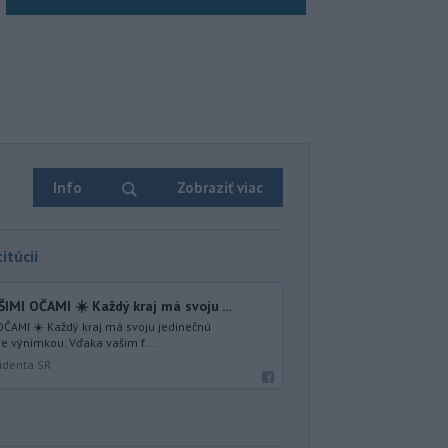
Info
Zobraziť viac
itúcií
I OČAMI ☀️ Každý kraj má svoju ...
ČAMI ☀️ Každý kraj má svoju jedinečnú
je výnimkou. Vďaka vašim f...
identa SR