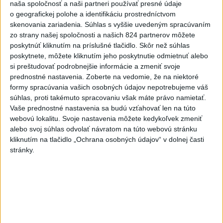
naša spoločnosť a naši partneri používať presné údaje
‼️ AROGANCIA MOCI ‼️
o geografickej polohe a identifikáciu prostredníctvom
dnes 19:25
|
Janckulík Igor
skenovania zariadenia. Súhlas s vyššie uvedeným spracúvaním
zo strany našej spoločnosti a našich 824 partnerov môžete
poskytnúť kliknutím na príslušné tlačidlo. Skôr než súhlas
Neprehliadnite
poskytnete, môžete kliknutím jeho poskytnutie odmietnuť alebo
si preštudovať podrobnejšie informácie a zmeniť svoje
prednostné nastavenia.
Zoberte na vedomie, že na niektoré
ĎALŠÍ TEPLOTNÝ REKORD: Tentoraz
formy spracúvania vašich osobných údajov nepotrebujeme váš
padol v Dolných Plachtinciach
súhlas, proti takémuto spracovaniu však máte právo namietať.
Vaše prednostné nastavenia sa budú vzťahovať len na túto
VIDEO: Umelá inteligencia a robotika
webovú lokalitu. Svoje nastavenia môžete kedykoľvek zmeniť
pomáhajú už aj záchranárom
alebo svoj súhlas odvolať návratom na túto webovú stránku
kliknutím na tlačidlo „Ochrana osobných údajov“ v dolnej časti
stránky.
NOVÝ DOMOV: Medveď Artur z
košickej zoo odchádza za hranice
Orbánová telefonovala s Blanárom a
Tarabom o pomoci na Dunaji