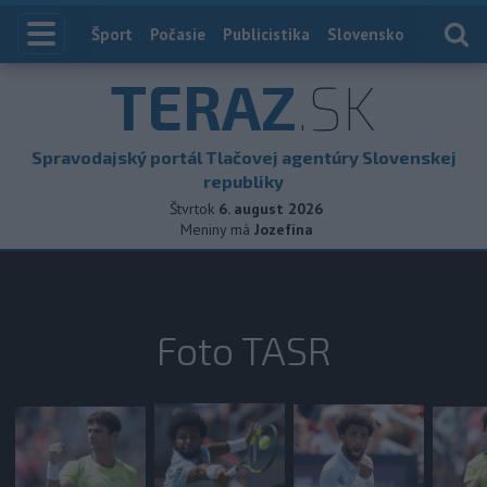
Index
Šport
Počasie
Publicistika
Slovensko
Zahranič
TERAZ
.SK
Spravodajský portál Tlačovej agentúry Slovenskej
republiky
Štvrtok
6. august 2026
Meniny má
Jozefína
Foto TASR