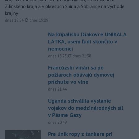
Žilinského kraja a v okresoch Snina a Sobrance na východe
krajiny.
aktualizované
dnes 18:54
,
dnes 19:09
Na kúpalisku Diakovce UNIKALA
LÁTKA, osem ľudí skončilo v
nemocnici
aktualizované
dnes 18:23
,
dnes 21:38
Francúzski vinári sa po
požiaroch obávajú dymovej
príchute vo víne
dnes 21:44
Uganda schválila vyslanie
vojakov do medzinárodných síl
v Pásme Gazy
dnes 20:49
Pre únik ropy z tankera pri