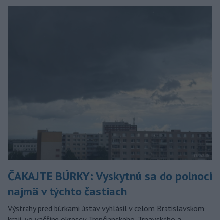
ČAKAJTE BÚRKY: Vyskytnú sa do polnoci
najmä v týchto častiach
Výstrahy pred búrkami ústav vyhlásil v celom Bratislavskom
kraji, vo väčšine okresov Trenčianskeho, Trnavského a