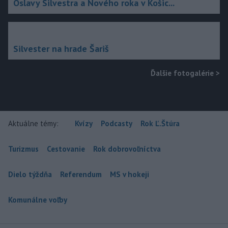
Oslavy Silvestra a Nového roka v Košic...
Silvester na hrade Šariš
Ďalšie fotogalérie
>
Aktuálne témy:
Kvízy
Podcasty
Rok Ľ.Štúra
Turizmus
Cestovanie
Rok dobrovoľníctva
Dielo týždňa
Referendum
MS v hokeji
Komunálne voľby