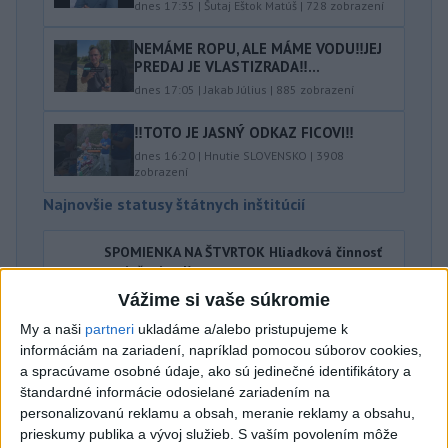
dnes 17:35
|
Šutaj Eštok Matúš
|
728
zobrazení
NEMÁME ROPU, ALE MÁME VODU‼️JEJ
PREDAJ JE VLASTIZRADA‼️...
dnes 17:05
|
Jakab Július
|
885
zobrazení
‼️TOTO JE JASNÝ ODKAZ FICOVI‼️
dnes 16:20
|
Hnutie SLOVENSKO
|
3908
zobrazení
Najnovšie statusy štátnych inštitúcií
SPOMIENKA NA ŠTVRTOK Hliadková činnosť
poriečnej políc...
SPOMIENKA NA ŠTVRTOK Hliadková činnosť poriečnej
Vážime si vaše súkromie
polície v 80 rokoch 20. storočia. Na kúpaliskách a
prírodných jazerá...
My a naši
partneri
ukladáme a/alebo pristupujeme k
dnes 18:35
|
Polícia Slovenskej republiky
informáciám na zariadení, napríklad pomocou súborov cookies,
a spracúvame osobné údaje, ako sú jedinečné identifikátory a
štandardné informácie odosielané zariadením na
Najnovšie politické statusy
personalizovanú reklamu a obsah, meranie reklamy a obsahu,
prieskumy publika a vývoj služieb.
S vaším povolením môže
‼️ AROGANCIA MOCI ‼️