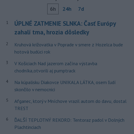
6h
24h
7d
ÚPLNÉ ZATMENIE SLNKA: Časť Európy
1
zahalí tma, hrozia dôsledky
2
Kruhová križovatka v Poprade v smere z Hozelca bude
hotová budúci rok
3
V Košiciach Nad jazerom začína výstavba
chodníka,otvorili aj pumptrack
4
Na kúpalisku Diakovce UNIKALA LÁTKA, osem ľudí
skončilo v nemocnici
5
Afganec, ktorý v Mníchove vrazil autom do davu, dostal
TREST
6
ĎALŠÍ TEPLOTNÝ REKORD: Tentoraz padol v Dolných
Plachtinciach