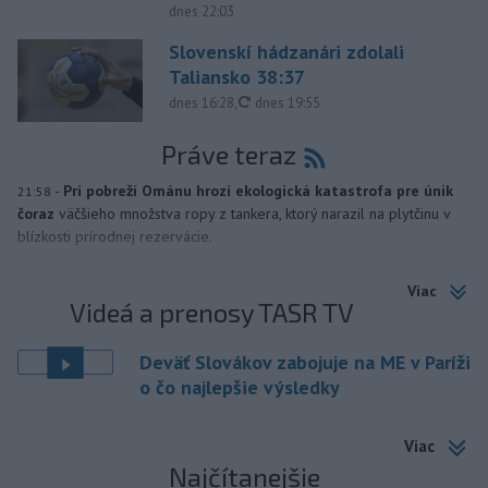
dnes 22:03
Slovenskí hádzanári zdolali
Taliansko 38:37
aktualizované
dnes 16:28
,
dnes 19:55
Práve teraz
-
Pri pobreží Ománu hrozí ekologická katastrofa pre únik
21:58
čoraz
väčšieho množstva ropy z tankera, ktorý narazil na plytčinu v
blízkosti prírodnej rezervácie.
Viac
Videá a prenosy TASR TV
Deväť Slovákov zabojuje na ME v Paríži
o čo najlepšie výsledky
Viac
Najčítanejšie