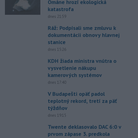
Ománe hrozí ekologická
katastrofa
dnes 21:59
Ráž: Podpísali sme zmluvu k
dokumentácii obnovy hlavnej
stanice
dnes 15:26
KDH žiada ministra vnútra o
vysvetlenie nákupu
kamerových systémov
dnes 17:40
V Budapešti opäť padol
teplotný rekord, tretí za päť
týždňov
dnes 19:15
Twente deklasovalo DAC 6:0 v
prvom zápase 3. predkola