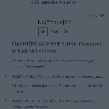
o čo najlepšie výsledky
Viac
Najčítanejšie
6h
24h
7d
ČIASTOČNÉ ZATMENIE SLNKA: Pozorovať
1
sa bude dať v stredu
2
V časti Košice-Krásna otvorili park pomenovaný po
kňazovi Semivanovi
3
POŽIAR V SLOVNAFTE: Došlo k narušeniu jednej z nádrží
4
Pri požiari lesného porastu v Trstíne zasahuje takmer 50
hasičov
5
VEĽKÁ PREDPOVEĎ POČASIA: Extrémne horúčavy
ustúpili. Alebo žeby nie?