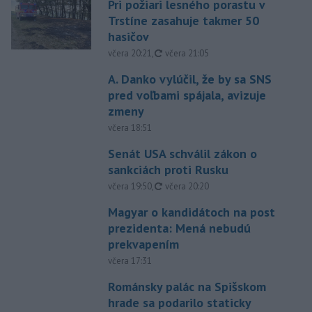
Pri požiari lesného porastu v
Trstíne zasahuje takmer 50
hasičov
aktualizované
včera 20:21
,
včera 21:05
A. Danko vylúčil, že by sa SNS
pred voľbami spájala, avizuje
zmeny
včera 18:51
Senát USA schválil zákon o
sankciách proti Rusku
aktualizované
včera 19:50
,
včera 20:20
Magyar o kandidátoch na post
prezidenta: Mená nebudú
prekvapením
včera 17:31
Románsky palác na Spišskom
hrade sa podarilo staticky