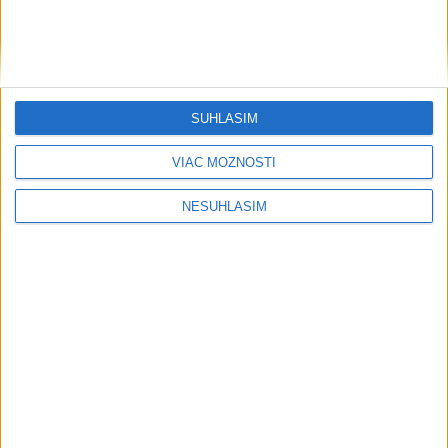
SÚHLASÍM
VIAC MOŽNOSTÍ
NESÚHLASÍM
Počasie
AKTUÁLNA PREDPOVEĎ POČASIA NA SEDEM DNÍ
....