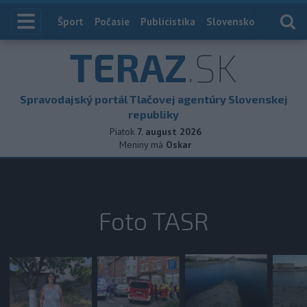
Index
Šport
Počasie
Publicistika
Slovensko
Zahranič
TERAZ
.SK
Spravodajský portál Tlačovej agentúry Slovenskej
republiky
Piatok
7. august 2026
Meniny má
Oskar
Foto TASR