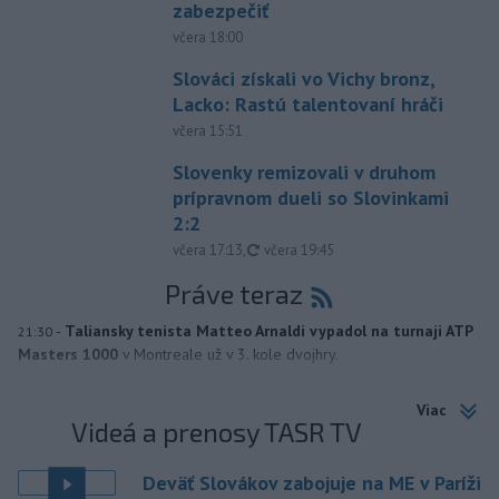
zabezpečiť
včera 18:00
Slováci získali vo Vichy bronz,
Lacko: Rastú talentovaní hráči
včera 15:51
Slovenky remizovali v druhom
prípravnom dueli so Slovinkami
2:2
aktualizované
včera 17:13
,
včera 19:45
Práve teraz
-
Taliansky tenista Matteo Arnaldi vypadol na turnaji ATP
21:30
Masters 1000
v Montreale už v 3. kole dvojhry.
Viac
Videá a prenosy TASR TV
Deväť Slovákov zabojuje na ME v Paríži