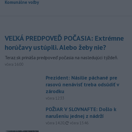
Komunálne voľby
VEĽKÁ PREDPOVEĎ POČASIA: Extrémne
horúčavy ustúpili. Alebo žeby nie?
Teraz.sk prináša predpoveď počasia na nasledujúci týždeň.
včera 16:00
Prezident: Násilie páchané pre
rasovú nenávisť treba odsúdiť v
zárodku
včera 12:33
POŽIAR V SLOVNAFTE: Došlo k
narušeniu jednej z nádrží
aktualizované
včera 14:20
,
včera 15:46