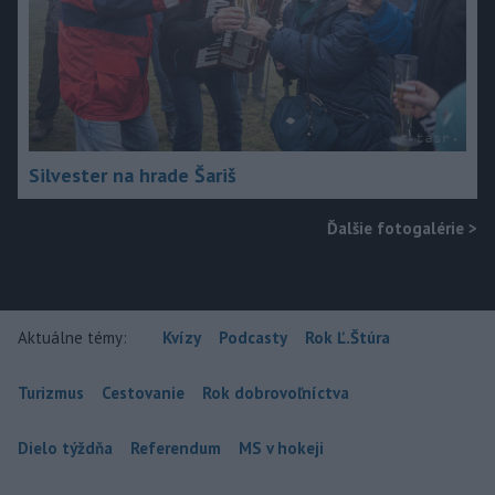
Silvester na hrade Šariš
Ďalšie fotogalérie
>
Aktuálne témy:
Kvízy
Podcasty
Rok Ľ.Štúra
Turizmus
Cestovanie
Rok dobrovoľníctva
Dielo týždňa
Referendum
MS v hokeji