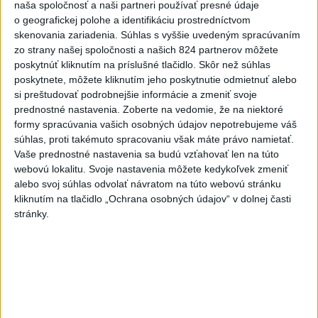
naša spoločnosť a naši partneri používať presné údaje
dnes 18:00
|
Polícia Slovenskej republiky
o geografickej polohe a identifikáciu prostredníctvom
skenovania zariadenia. Súhlas s vyššie uvedeným spracúvaním
Najnovšie politické statusy
zo strany našej spoločnosti a našich 824 partnerov môžete
poskytnúť kliknutím na príslušné tlačidlo. Skôr než súhlas
poskytnete, môžete kliknutím jeho poskytnutie odmietnuť alebo
KEĎ PS ÚTOČÍ NA SLOVENSKÝ FOLKLÓR:
si preštudovať podrobnejšie informácie a zmeniť svoje
KULTÚRNY ANALFABETIZ...
prednostné nastavenia.
Zoberte na vedomie, že na niektoré
KEĎ PS ÚTOČÍ NA SLOVENSKÝ FOLKLÓR: KULTÚRNY
ANALFABETIZMUS V PRIAMOM PRENOSE Keď sa
formy spracúvania vašich osobných údajov nepotrebujeme váš
progresívci pustia do slovenských t...
súhlas, proti takémuto spracovaniu však máte právo namietať.
dnes 20:50
|
Kéry Marián
Vaše prednostné nastavenia sa budú vzťahovať len na túto
webovú lokalitu. Svoje nastavenia môžete kedykoľvek zmeniť
alebo svoj súhlas odvolať návratom na túto webovú stránku
Neprehliadnite
kliknutím na tlačidlo „Ochrana osobných údajov“ v dolnej časti
stránky.
ČIASTOČNÉ ZATMENIE SLNKA:
Pozorovať sa bude dať v stredu
ĎALŠÍ TEPLOTNÝ REKORD: Tentoraz
padol v Dolných Plachtinciach