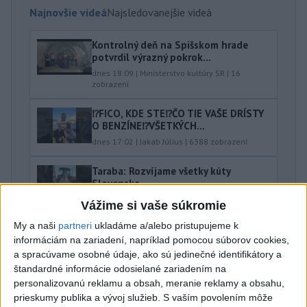
Najnovšie videá
Najsledovanejšie videá
Kontrolný deň na Spišskom hrade
potvrdil výrazný pokrok...
dnes 18:09
|
Ministerstvo kultúry SR
|
16
zobrazení
⁉️FICO, KDE STE⁉️ČO TIE VAŠE DRÍSTY
O BENZÍNE⁉️VŠETKÝCH...
dnes 17:02
|
Jakab Július
|
6388
zobrazení
Taraba: Rozvíjame všetky kúty
Slovenska
dnes 16:57
|
Taraba Tomáš
|
4271
zobrazení
Vážime si vaše súkromie
Najnovšie statusy štátnych inštitúcií
My a naši
partneri
ukladáme a/alebo pristupujeme k
informáciám na zariadení, napríklad pomocou súborov cookies,
CHYSTÁTE SA VON? UŽITE SI ZÁBAVU A
a spracúvame osobné údaje, ako sú jedinečné identifikátory a
HLAVNE SA V PORIADKU...
štandardné informácie odosielané zariadením na
CHYSTÁTE SA VON? UŽITE SI ZÁBAVU A HLAVNE SA V
personalizovanú reklamu a obsah, meranie reklamy a obsahu,
PORIADKU VRÁŤTE DOMOV📍 👮‍♂️ Policajti počas
prieskumy publika a vývoj služieb.
S vaším povolením môže
nočnej akcie navštívili pa...