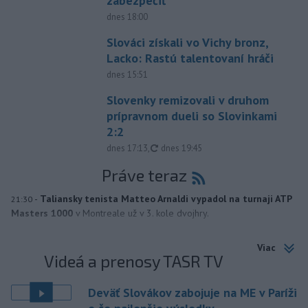
zabezpečiť
dnes 18:00
Slováci získali vo Vichy bronz,
Lacko: Rastú talentovaní hráči
dnes 15:51
Slovenky remizovali v druhom
prípravnom dueli so Slovinkami
2:2
aktualizované
dnes 17:13
,
dnes 19:45
Práve teraz
-
Taliansky tenista Matteo Arnaldi vypadol na turnaji ATP
21:30
Masters 1000
v Montreale už v 3. kole dvojhry.
Viac
Videá a prenosy TASR TV
Deväť Slovákov zabojuje na ME v Paríži