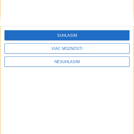
SÚHLASÍM
VIAC MOŽNOSTÍ
NESÚHLASÍM
Počasie
AKTUÁLNA PREDPOVEĎ POČASIA NA SEDEM DNÍ
....