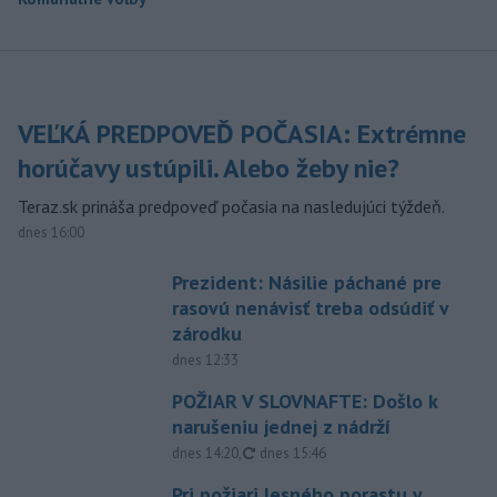
VEĽKÁ PREDPOVEĎ POČASIA: Extrémne
horúčavy ustúpili. Alebo žeby nie?
Teraz.sk prináša predpoveď počasia na nasledujúci týždeň.
dnes 16:00
Prezident: Násilie páchané pre
rasovú nenávisť treba odsúdiť v
zárodku
dnes 12:33
POŽIAR V SLOVNAFTE: Došlo k
narušeniu jednej z nádrží
aktualizované
dnes 14:20
,
dnes 15:46
Pri požiari lesného porastu v