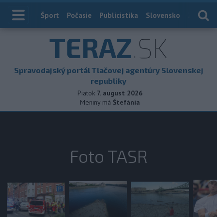
Index
Šport
Počasie
Publicistika
Slovensko
Zahranič
TERAZ
.SK
Spravodajský portál Tlačovej agentúry Slovenskej
republiky
Piatok
7. august 2026
Meniny má
Štefánia
Foto TASR