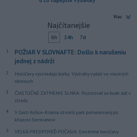
o čo najlepšie výsledky
Viac
Najčítanejšie
6h
24h
7d
POŽIAR V SLOVNAFTE: Došlo k narušeniu
1
jednej z nádrží
2
Horúčavy vystriedajú búrky: Výstrahy vydali vo viacerých
okresoch
3
ČIASTOČNÉ ZATMENIE SLNKA: Pozorovať sa bude dať v
stredu
4
V časti Košice-Krásna otvorili park pomenovaný po
kňazovi Semivanovi
5
VEĽKÁ PREDPOVEĎ POČASIA: Extrémne horúčavy