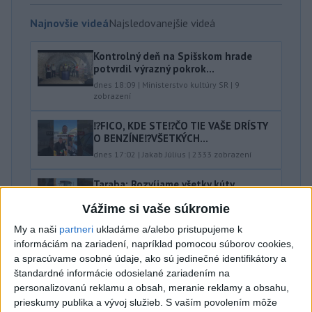
Najnovšie videá
Najsledovanejšie videá
Kontrolný deň na Spišskom hrade
potvrdil výrazný pokrok...
dnes 18:09
|
Ministerstvo kultúry SR
|
9
zobrazení
⁉️FICO, KDE STE⁉️ČO TIE VAŠE DRÍSTY
O BENZÍNE⁉️VŠETKÝCH...
dnes 17:02
|
Jakab Július
|
2333
zobrazení
Taraba: Rozvíjame všetky kúty
Slovenska
Vážime si vaše súkromie
dnes 16:57
|
Taraba Tomáš
|
2169
zobrazení
My a naši
partneri
ukladáme a/alebo pristupujeme k
Najnovšie statusy štátnych inštitúcií
informáciám na zariadení, napríklad pomocou súborov cookies,
a spracúvame osobné údaje, ako sú jedinečné identifikátory a
CHYSTÁTE SA VON? UŽITE SI ZÁBAVU A
štandardné informácie odosielané zariadením na
HLAVNE SA V PORIADKU...
personalizovanú reklamu a obsah, meranie reklamy a obsahu,
CHYSTÁTE SA VON? UŽITE SI ZÁBAVU A HLAVNE SA V
prieskumy publika a vývoj služieb.
S vaším povolením môže
PORIADKU VRÁŤTE DOMOV📍 👮‍♂️ Policajti počas