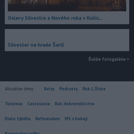
Oslavy Silvestra a Nového roka v Košic...
Silvester na hrade Šariš
Ďalšie fotogalérie
>
Aktuálne témy:
Kvízy
Podcasty
Rok Ľ.Štúra
Turizmus
Cestovanie
Rok dobrovoľníctva
Dielo týždňa
Referendum
MS v hokeji
Komunálne voľby