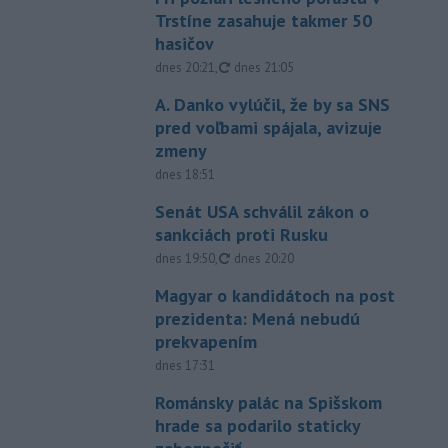
Trstíne zasahuje takmer 50
hasičov
aktualizované
dnes 20:21
,
dnes 21:05
A. Danko vylúčil, že by sa SNS
pred voľbami spájala, avizuje
zmeny
dnes 18:51
Senát USA schválil zákon o
sankciách proti Rusku
aktualizované
dnes 19:50
,
dnes 20:20
Magyar o kandidátoch na post
prezidenta: Mená nebudú
prekvapením
dnes 17:31
Románsky palác na Spišskom
hrade sa podarilo staticky