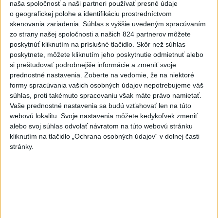
naša spoločnosť a naši partneri používať presné údaje
nočnej akcie navštívili pa...
o geografickej polohe a identifikáciu prostredníctvom
dnes 18:00
|
Polícia Slovenskej republiky
skenovania zariadenia. Súhlas s vyššie uvedeným spracúvaním
zo strany našej spoločnosti a našich 824 partnerov môžete
Najnovšie politické statusy
poskytnúť kliknutím na príslušné tlačidlo. Skôr než súhlas
poskytnete, môžete kliknutím jeho poskytnutie odmietnuť alebo
Letné kino v Skalitom 🌞🎥🎞️ Premietanie
si preštudovať podrobnejšie informácie a zmeniť svoje
letného kina...
prednostné nastavenia.
Zoberte na vedomie, že na niektoré
Letné kino v Skalitom 🌞🎥🎞️ Premietanie letného
formy spracúvania vašich osobných údajov nepotrebujeme váš
kina v obecnom amfiteátri 📽🍿 #leto2026
súhlas, proti takémuto spracovaniu však máte právo namietať.
#prazdniny #skalite
Vaše prednostné nastavenia sa budú vzťahovať len na túto
dnes 19:12
|
Cech Jozef
webovú lokalitu. Svoje nastavenia môžete kedykoľvek zmeniť
alebo svoj súhlas odvolať návratom na túto webovú stránku
kliknutím na tlačidlo „Ochrana osobných údajov“ v dolnej časti
Neprehliadnite
stránky.
ČIASTOČNÉ ZATMENIE SLNKA:
Pozorovať sa bude dať v stredu
ĎALŠÍ TEPLOTNÝ REKORD: Tentoraz
padol v Dolných Plachtinciach