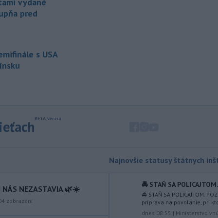
tami vydané
-
Nemecká polícia v piatok
tupňa pred
07:42
uviedla, že rozhodnutie pekárky,
ktorá sa
vybrala navštíviť svojich
dvoch stálych zákazníkov - starší
manželský pár - po tom, čo sa u nej
semifinále s USA
niekoľko dní neukázali, im
Fínsku
pravdepodobne zachránilo život.
-
Ministerstvo obrany USA
07:12
plánuje tento rok dokončiť prvé
testy
protiraketového systému
Golden Dome (Zlatá kupola) a v roku
sieťach
2027 uskutočniť letové skúšky.
-
Rokovania medzi Iránom a
07:09
Najnovšie statusy štátnych inšt
Ománom o situácii v Hormuzskom
prielive
napredujú a Spojené štáty
očakávajú, že dohoda bude uzavretá
🚔 STAŇ SA POLICAJTOM. 
 NÁS NEZASTAVIA 🌿☀️
čoskoro, uviedol v piatok pre agentúru
🚔 STAŇ SA POLICAJTOM. POZR
Reuters nemenovaný americký
04
zobrazení
príprava na povolanie, pri k
predstaviteľ, píše TASR.
dnes 08:55
|
Ministerstvo vn