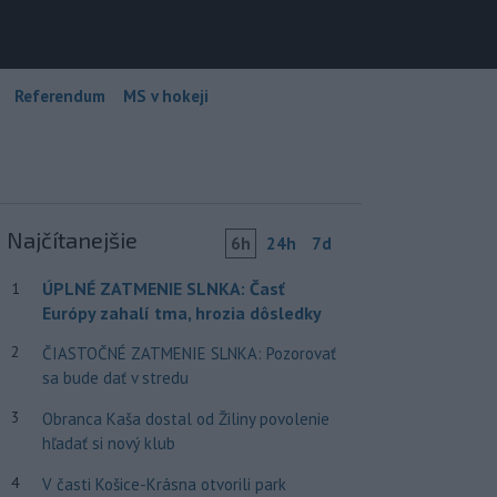
Referendum
MS v hokeji
Najčítanejšie
6h
24h
7d
ÚPLNÉ ZATMENIE SLNKA: Časť
1
Európy zahalí tma, hrozia dôsledky
2
ČIASTOČNÉ ZATMENIE SLNKA: Pozorovať
sa bude dať v stredu
3
Obranca Kaša dostal od Žiliny povolenie
hľadať si nový klub
4
V časti Košice-Krásna otvorili park