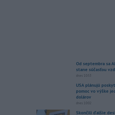
Od septembra sa A
stane súčasťou vzd
dnes 10:53
USA plánujú posky
pomoc vo výške jed
dolárov
dnes 10:02
Skončili ďalšie de