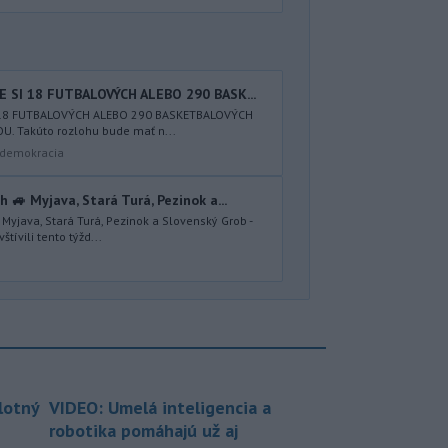
 SI 18 FUTBALOVÝCH ALEBO 290 BASK...
I 18 FUTBALOVÝCH ALEBO 290 BASKETBALOVÝCH
. Takúto rozlohu bude mať n...
a demokracia
🚙 Myjava, Stará Turá, Pezinok a...
yjava, Stará Turá, Pezinok a Slovenský Grob -
tívili tento týžd...
lotný
VIDEO: Umelá inteligencia a
robotika pomáhajú už aj