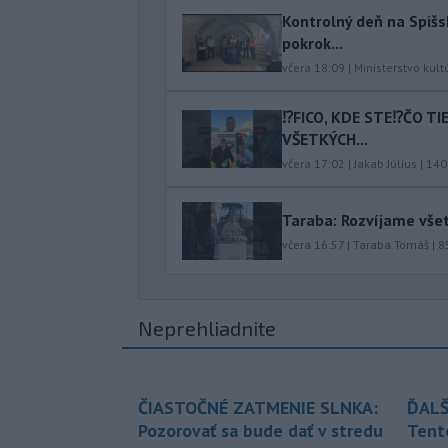
Kontrolný deň na Spišs
pokrok...
včera 18:09
|
Ministerstvo kult
⁉️FICO, KDE STE⁉️ČO T
VŠETKÝCH...
včera 17:02
|
Jakab Július
|
140
Taraba: Rozvíjame vše
včera 16:57
|
Taraba Tomáš
|
8
Neprehliadnite
ČIASTOČNÉ ZATMENIE SLNKA:
ĎALŠ
Pozorovať sa bude dať v stredu
Tent