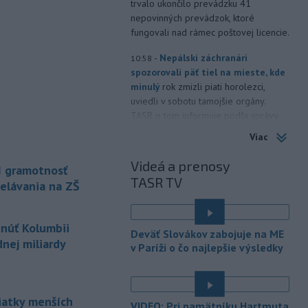
trvalo ukončilo prevádzku 41
nepovinných prevádzok, ktoré
fungovali nad rámec poštovej licencie.
-
Nepálski záchranári
10:58
spozorovali päť tiel na mieste, kde
minulý
rok zmizli piati horolezci,
uviedli v sobotu tamojšie orgány.
TASR o tom informuje podľa správy
agentúry Reuters.
Viac
-
Senát Spojených štátov v
10:47
Videá a prenosy
I gramotnosť
sobotu schválil Todda Blanchea
TASR TV
ako ministra
spravodlivosti. Blanche
elávania na ZŠ
bol poverený vedením tohto rezortu
od apríla, keď americký prezident
tnúť Kolumbii
Donald Trump odvolal z funkcie Pam
Deväť Slovákov zabojuje na ME
Bondiovú.
nej miliardy
v Paríži o čo najlepšie výsledky
-
Americké ministerstvo
10:00
zahraničných vecí v piatok
oznámilo, že vláda
prezidenta
siatky menších
VIDEO: Pri pamätníku Hartmuta