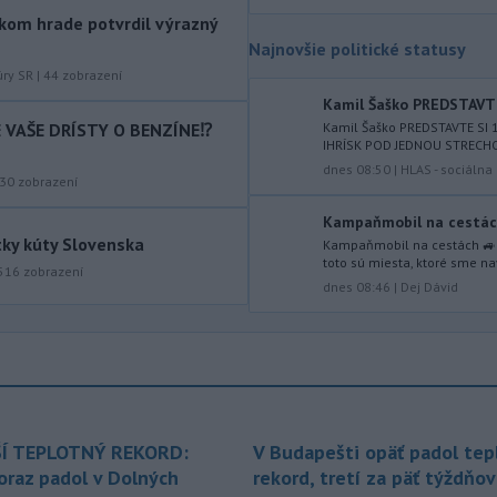
kom hrade potvrdil výrazný
-
Úrady vo východnej Číne v
07:01
Najnovšie politické statusy
sobotu zatvorili školy a mnohé
turistické
lokality v reakcii na tajfún
úry SR
|
44
zobrazení
Dolphin, ktorý sa blíži k pevnine. TASR
Kamil Šaško PREDSTAVTE
o tom informuje na základe správy
IE VAŠE DRÍSTY O BENZÍNE⁉️
Kamil Šaško PREDSTAVTE S
agentúry AP.
IHRÍSK POD JEDNOU STRECHOU
dnes 08:50
|
HLAS - sociáln
30
zobrazení
-
Taliansky tenista Matteo
21:30
Arnaldi vypadol na turnaji ATP
Kampaňmobil na cestách 
Masters 1000
v Montreale už v 3.
tky kúty Slovenska
Kampaňmobil na cestách 🚙 M
kole dvojhry.
toto sú miesta, ktoré sme navš
516
zobrazení
dnes 08:46
|
Dej Dávid
-
Pri požiari lesného porastu v
20:18
Trstíne v okrese Trnava zasahuje
takmer 50 hasičov.
-
Vláda Konžskej
20:01
demokratickej republiky (KDR) v
piatok oznámila,
že preverí, či sa v
Í TEPLOTNÝ REKORD:
V Budapešti opäť padol tep
zásielkach oxidu kobaltnatého
oraz padol v Dolných
rekord, tretí za päť týždňov
vyvážaných do Číny nachádza urán.