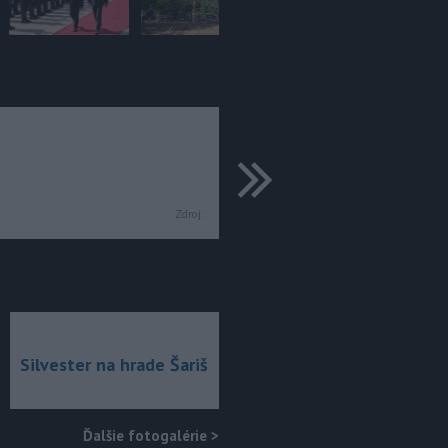
ďalšie
Zdroj:
Silvester na hrade Šariš
Ďalšie fotogalérie
>