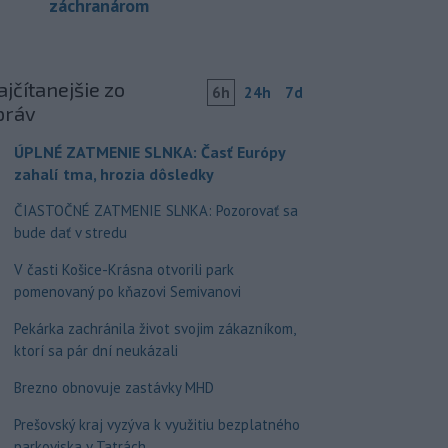
záchranárom
jčítanejšie zo
6h
24h
7d
práv
ÚPLNÉ ZATMENIE SLNKA: Časť Európy
zahalí tma, hrozia dôsledky
ČIASTOČNÉ ZATMENIE SLNKA: Pozorovať sa
bude dať v stredu
V časti Košice-Krásna otvorili park
pomenovaný po kňazovi Semivanovi
Pekárka zachránila život svojim zákazníkom,
ktorí sa pár dní neukázali
Brezno obnovuje zastávky MHD
Prešovský kraj vyzýva k využitiu bezplatného
parkoviska v Tatrách