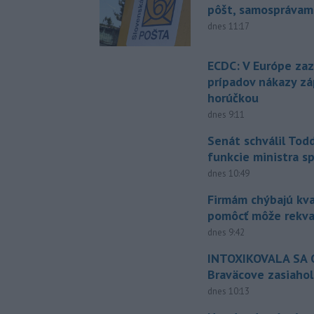
pôšt, samosprávam
dnes 11:17
ECDC: V Európe za
prípadov nákazy z
horúčkou
dnes 9:11
Senát schválil Tod
funkcie ministra sp
dnes 10:49
Firmám chýbajú kval
pomôcť môže rekval
dnes 9:42
INTOXIKOVALA SA O
Braväcove zasiahol
dnes 10:13