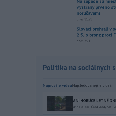
Na západe sú mies
výstrahy prvého s
horúčavami
dnes 11:21
Slováci prehrali v 
2:5, o bronz proti 
dnes 7:21
Politika na sociálnych 
Najnovšie videá
Najsledovanejšie videá
ANI HORÚCE LETNÉ DNI
dnes 06:00
|
Úrad vlády SR
|
3