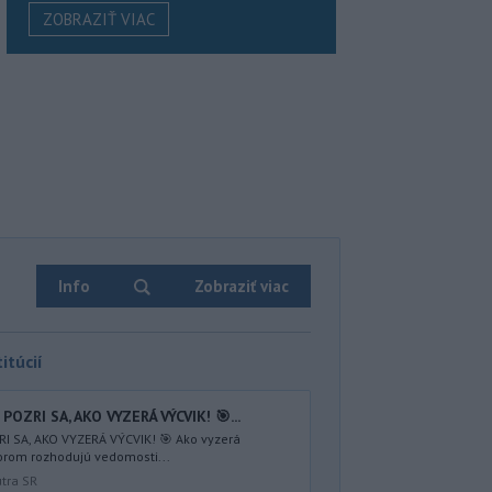
ZOBRAZIŤ VIAC
Info
Zobraziť viac
itúcií
POZRI SA, AKO VYZERÁ VÝCVIK! 🎯...
I SA, AKO VYZERÁ VÝCVIK! 🎯 Ako vyzerá
torom rozhodujú vedomosti...
útra SR