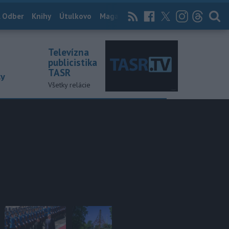
 Odber
Knihy
Útulkovo
Magazín
News Now
Archív
TASR
Televízna
publicistika
TASR
ky
Všetky relácie