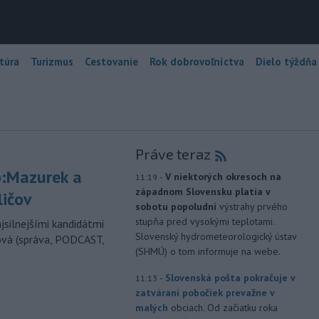
túra
Turizmus
Cestovanie
Rok dobrovoľníctva
Dielo týždňa
Práve teraz
:Mazurek a
-
V niektorých okresoch na
11:19
západnom Slovensku platia v
ličov
sobotu popoludní
výstrahy prvého
stupňa pred vysokými teplotami.
jsilnejšími kandidátmi
Slovenský hydrometeorologický ústav
ová (správa, PODCAST,
(SHMÚ) o tom informuje na webe.
-
Slovenská pošta pokračuje v
11:13
zatváraní pobočiek prevažne v
malých
obciach. Od začiatku roka