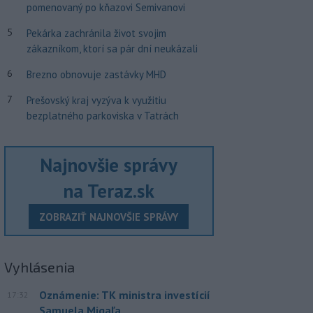
pomenovaný po kňazovi Semivanovi
5
Pekárka zachránila život svojim
zákazníkom, ktorí sa pár dní neukázali
6
Brezno obnovuje zastávky MHD
7
Prešovský kraj vyzýva k využitiu
bezplatného parkoviska v Tatrách
Najnovšie správy
na Teraz.sk
ZOBRAZIŤ NAJNOVŠIE SPRÁVY
Vyhlásenia
Oznámenie: TK ministra investícií
17:32
Samuela Migaľa