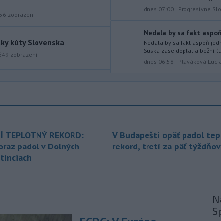
dnes 07:00
|
Progresívne Sl
-
Jedným zo zdravotných rizík
13:50
56
zobrazení
na festivale môže byť vyššia
úroveň
hluku. Je preto dobré držať sa
Nedala by sa fakt aspoň 
ďalej od reproduktorov, používať
tky kúty Slovenska
Nedala by sa fakt aspoň jedn
Suska zase doplatia bežní ľu
chrániče sluchu či dodržiavať
649
zobrazení
prestávky.
dnes 06:58
|
Plaváková Luci
-
Podporu kandidatúre
12:49
Slovenskej republiky na nestále
členstvo
v Bezpečnostnej rade
Organizácie Spojených národov (OSN)
na roky 2028 až 2029 písomne
vyjadrilo už 123 zo 193 členských
Í TEPLOTNÝ REKORD:
V Budapešti opäť padol tep
štátov OSN.
oraz padol v Dolných
rekord, tretí za päť týždňov
tinciach
-
Násilie páchané pre rasovú
12:31
nenávisť alebo pre príslušnosť k
inému národu treba odsúdiť v zárodku.
Na sociálnej sieti to v reakcii na útok
Na
cudzincov v Nitre uviedol prezident
S
SR Peter Pellegrini.