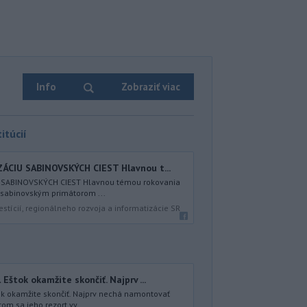
Info
Zobraziť viac
itúcií
CIU SABINOVSKÝCH CIEST Hlavnou t...
 SABINOVSKÝCH CIEST Hlavnou témou rokovania
 sabinovským primátorom ...
estícií, regionálneho rozvoja a informatizácie SR
Eštok okamžite skončiť. Najprv ...
ok okamžite skončiť. Najprv nechá namontovať
om sa jeho rezort vy...