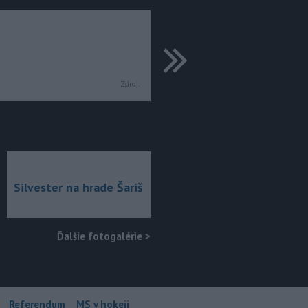
ďalšie
Zdroj:
Silvester na hrade Šariš
Ďalšie fotogalérie
>
Referendum
MS v hokeji