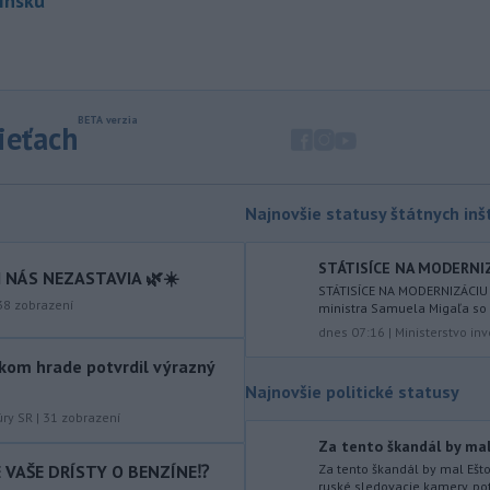
Fínsku
objasneniu prípadu prevádzačstva,
ktorý sa podarilo ukončiť
právoplatným odsúdením páchateľa v
Maďarsku.
-
Piatkový požiar v
15:21
sieťach
bratislavskej rafinérii Slovnaft je
pod kontrolou.
Príčina jeho vzniku
bude predmetom vyšetrovania. Pre
TASR to potvrdil hovorca rafinérie
Najnovšie statusy štátnych inšt
Anton Molnár.
STÁTISÍCE NA MODERNIZÁ
-
Ministerstvo kultúry (MK) SR
15:17
 NÁS NEZASTAVIA 🌿☀️
STÁTISÍCE NA MODERNIZÁCIU
upraví verziu opatrenia o
38
zobrazení
ministra Samuela Migaľa so
podrobnostiach poskytovania dotácií v
dnes 07:16
|
Ministerstvo inv
pôsobnosti rezortu.
kom hrade potvrdil výrazný
-
V bratislavskej rafinérii
14:17
Najnovšie politické statusy
Slovnaft horí uskladnený ropný
úry SR
|
31
zobrazení
produkt.
TASR o tom informovala
Za tento škandál by mal 
rafinéria s tým, že obyvateľom nehrozí
IE VAŠE DRÍSTY O BENZÍNE⁉️
Za tento škandál by mal Ešt
nebezpečenstvo.
ruské sledovacie kamery, pot