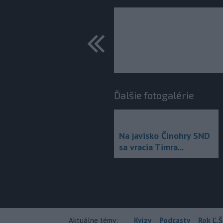
predchádza
Ďalšie fotogalérie
Na javisko Činohry SND
sa vracia Timra...
Aktuálne témy:
Kvízy
Podcasty
Rok Ľ.Š