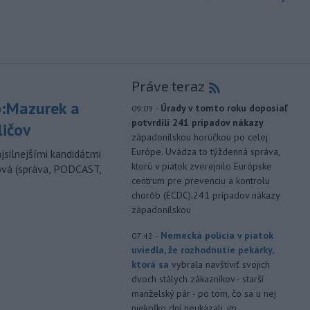
Práve teraz
:Mazurek a
-
Úrady v tomto roku doposiaľ
09:09
potvrdili 241 prípadov nákazy
ličov
západonílskou horúčkou po celej
Európe. Uvádza to týždenná správa,
jsilnejšími kandidátmi
ktorú v piatok zverejnilo Európske
ová (správa, PODCAST,
centrum pre prevenciu a kontrolu
chorôb (ECDC).241 prípadov nákazy
západonílskou
-
Nemecká polícia v piatok
07:42
uviedla, že rozhodnutie pekárky,
ktorá sa
vybrala navštíviť svojich
dvoch stálych zákazníkov - starší
manželský pár - po tom, čo sa u nej
niekoľko dní neukázali, im