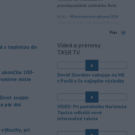
pravdepodobne zachránilo život.
-
Ministerstvo obrany USA
07:12
plánuje tento rok dokončiť prvé
testy
protiraketového systému
Viac
Golden Dome (Zlatá kupola) a v roku
2027 uskutočniť letové skúšky.
Videá a prenosy
á s teplotou do
TASR TV
-
Rokovania medzi Iránom a
07:09
Ománom o situácii v Hormuzskom
prielive
napredujú a Spojené štáty
 ukončila 100-
očakávajú, že dohoda bude uzavretá
Deväť Slovákov zabojuje na ME
čoskoro, uviedol v piatok pre agentúru
esmírne misie
v Paríži o čo najlepšie výsledky
Reuters nemenovaný americký
predstaviteľ, píše TASR.
život svojim
-
Úrady vo východnej Číne v
07:01
a pár dní
VIDEO: Pri pamätníku Hartmuta
sobotu zatvorili školy a mnohé
Tautza odhalili nové
turistické
lokality v reakcii na tajfún
informačné tabule
Dolphin, ktorý sa blíži k pevnine. TASR
o tom informuje na základe správy
 výbuchy, pri
agentúry AP.