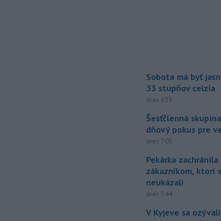
Sobota má byť jasn
33 stupňov celzia
dnes 6:55
Šesťčlenná skupina
dňový pokus pre v
dnes 7:05
Pekárka zachránila 
zákazníkom, ktorí s
neukázali
dnes 7:44
V Kyjeve sa ozývali