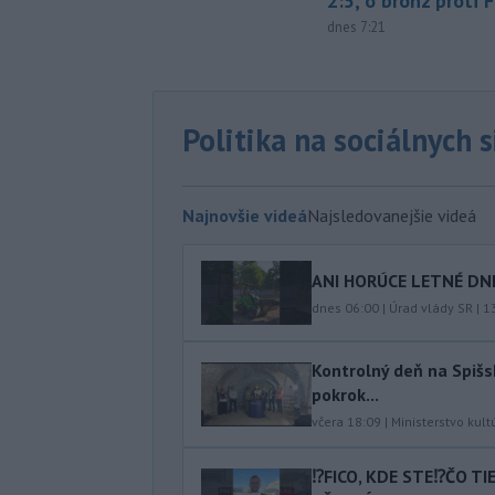
2:5, o bronz proti 
dnes 7:21
Politika na sociálnych 
Najnovšie videá
Najsledovanejšie videá
ANI HORÚCE LETNÉ DNI
dnes 06:00
|
Úrad vlády SR
|
1
Kontrolný deň na Spišs
pokrok...
včera 18:09
|
Ministerstvo kult
⁉️FICO, KDE STE⁉️ČO T