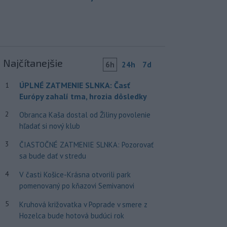
Najčítanejšie
6h
24h
7d
ÚPLNÉ ZATMENIE SLNKA: Časť
1
Európy zahalí tma, hrozia dôsledky
2
Obranca Kaša dostal od Žiliny povolenie
hľadať si nový klub
3
ČIASTOČNÉ ZATMENIE SLNKA: Pozorovať
sa bude dať v stredu
4
V časti Košice-Krásna otvorili park
pomenovaný po kňazovi Semivanovi
5
Kruhová križovatka v Poprade v smere z
Hozelca bude hotová budúci rok