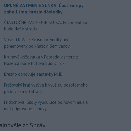
ÚPLNÉ ZATMENIE SLNKA: Časť Európy
zahalí tma, hrozia dôsledky
ČIASTOČNÉ ZATMENIE SLNKA: Pozorovať sa
bude dať v stredu
V časti Košice-Krásna otvorili park
pomenovaný po kňazovi Semivanovi
Kruhová križovatka v Poprade v smere z
Hozelca bude hotová budúci rok
Brezno obnovuje zastávky MHD
Prešovský kraj vyzýva k využitiu bezplatného
parkoviska v Tatrách
Fridrichová: Školy vyučujúce po novom musia
mať pripravené osnovy
ajnovšie
zo Správ