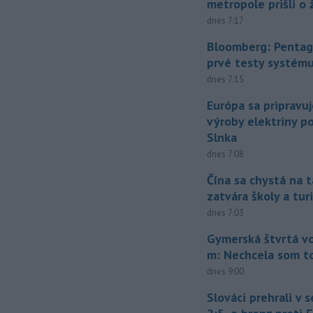
metropole prišli o ž
dnes 7:17
Bloomberg: Pentag
prvé testy systém
dnes 7:15
Európa sa pripravu
výroby elektriny p
Slnka
dnes 7:08
Čína sa chystá na t
zatvára školy a tur
dnes 7:03
Gymerská štvrtá vo
m: Nechcela som t
dnes 9:00
Slováci prehrali v 