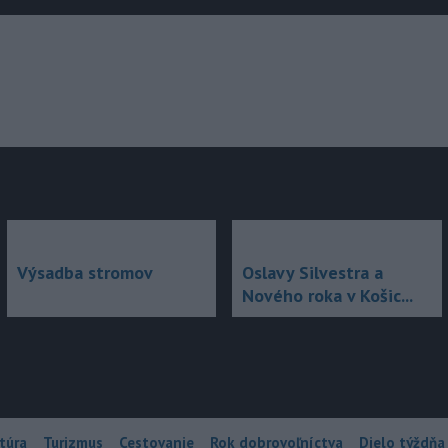
júce
Výsadba stromov
Oslavy Silvestra a
Nového roka v Košic...
túra
Turizmus
Cestovanie
Rok dobrovoľníctva
Dielo týždňa