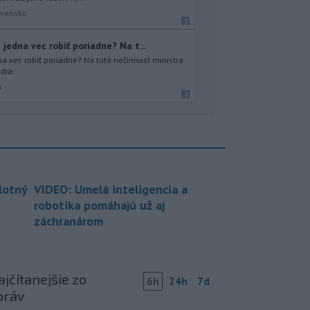
ovensko
jedna vec robiť poriadne? Na t...
a vec robiť poriadne? Na túto nečinnosť ministra
dia.
a
lotný
VIDEO: Umelá inteligencia a
robotika pomáhajú už aj
záchranárom
jčítanejšie zo
6h
24h
7d
práv