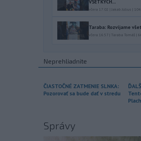
VŠETKÝCH...
včera 17:02
|
Jakab Július
|
104
Taraba: Rozvíjame vše
včera 16:57
|
Taraba Tomáš
|
6
Neprehliadnite
ČIASTOČNÉ ZATMENIE SLNKA:
ĎALŠ
Pozorovať sa bude dať v stredu
Tent
Plach
Správy