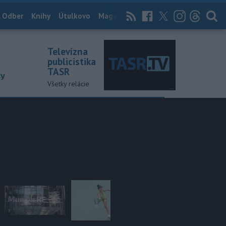
 Odber
Knihy
Útulkovo
Magazín
News Now
Archív
TASR
Televízna
publicistika
TASR
ky
Všetky relácie