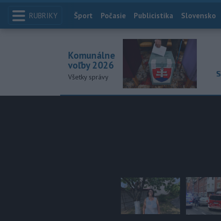
RUBRIKY
Index
Šport
Počasie
Publicistika
Slovensko
Komunálne
voľby 2026
S
Všetky správy