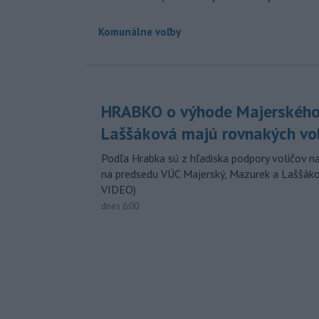
Komunálne voľby
HRABKO o výhode Majerského
Laššáková majú rovnakých vo
Podľa Hrabka sú z hľadiska podpory voličov na
na predsedu VÚC Majerský, Mazurek a Laššák
VIDEO)
dnes 6:00