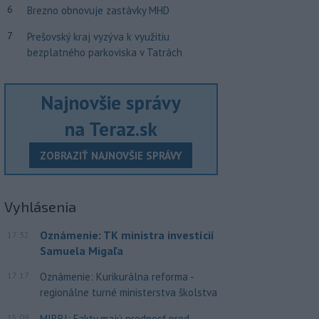
6
Brezno obnovuje zastávky MHD
7
Prešovský kraj vyzýva k využitiu
bezplatného parkoviska v Tatrách
Najnovšie správy
na Teraz.sk
ZOBRAZIŤ NAJNOVŠIE SPRÁVY
Vyhlásenia
Oznámenie: TK ministra investícií
17:32
Samuela Migaľa
17:17
Oznámenie: Kurikurálna reforma -
regionálne turné ministerstva školstva
15:09
MIRRI: Fakty majú prednosť pred