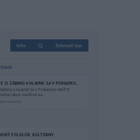
Info
Zobraziť viac
itúcií
 SI ZÁBAVU A HLAVNE SA V PORIADKU...
 ZÁBAVU A HLAVNE SA V PORIADKU VRÁŤTE
nočnej akcie navštívili pa...
kej republiky
ENSKÝ FOLKLÓR: KULTÚRNY