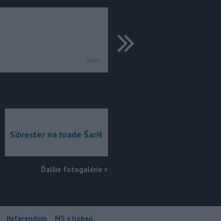
ďalšie
Zdroj:
Silvester na hrade Šariš
Ďalšie fotogalérie
>
Referendum
MS v hokeji