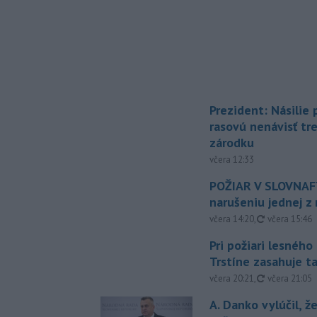
Prezident: Násilie
rasovú nenávisť tr
zárodku
včera 12:33
POŽIAR V SLOVNAFT
narušeniu jednej z 
aktualizovan
včera 14:20
,
včera 15:46
Pri požiari lesného
Trstíne zasahuje t
aktualizovan
včera 20:21
,
včera 21:05
A. Danko vylúčil, ž