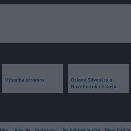
júce
Výsadba stromov
Oslavy Silvestra a
Nového roka v Košic...
túra
Turizmus
Cestovanie
Rok dobrovoľníctva
Dielo týždňa