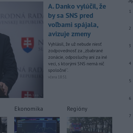
A. Danko vylúčil, že
-
Slovenský futbalista Lukáš
10:44
Haraslín môže v najbližšom období
1
by sa SNS pred
zmeniť
klubovú adresu. O 30-ročného
voľbami spájala,
stredopoliara Sparty Praha sa podľa
2
portálu isport.cz zaujíma
avizuje zmeny
saudskoarabský Al-Fateh.
Vyhlásil, že už nebude niesť
3
-
Vo veku 94 rokov zomrela 29.
10:23
zodpovednosť za „zbabrané
júla 2026 herečka a dlhoročná
zonácie, odposluchy ani za iné
členka
Slovenského komorného
veci, s ktorými SNS nemá nič
4
divadla (SKD) v Martine Helena
spoločné“.
Sudická.
včera 18:51
5
-
Národná diaľničná
10:15
spoločnosť (NDS) ukončila výmenu
mostného
záveru na ľavej strane
6
mosta Lanfranconi, ktorý je súčasťou
bratislavskej diaľnice D2.
Ekonomika
Regióny
7
Viac >