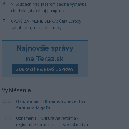
6
V Košiciach Nad jazerom začína výstavba
chodníka,otvorili aj pumptrack
7
ÚPLNÉ ZATMENIE SLNKA: Časť Európy
zahalí tma, hrozia dôsledky
Najnovšie správy
na Teraz.sk
ZOBRAZIŤ NAJNOVŠIE SPRÁVY
Vyhlásenia
Oznámenie: TK ministra investícií
17:32
Samuela Migaľa
17:17
Oznámenie: Kurikurálna reforma -
regionálne turné ministerstva školstva