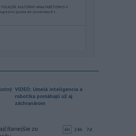
Ý FOLKLÓR: KULTÚRNY ANALFABETIZMUS V
resívci pustia do slovenských t...
lotný
VIDEO: Umelá inteligencia a
robotika pomáhajú už aj
záchranárom
jčítanejšie zo
6h
24h
7d
práv