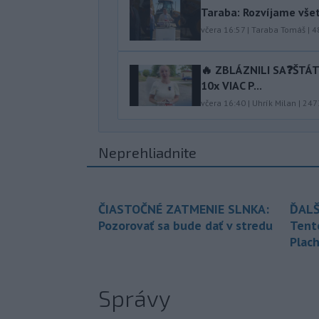
Taraba: Rozvíjame vše
včera 16:57
|
Taraba Tomáš
|
4
🔥 ZBLÁZNILI SA❓️ŠTÁ
10x VIAC P...
včera 16:40
|
Uhrík Milan
|
247
Neprehliadnite
ČIASTOČNÉ ZATMENIE SLNKA:
ĎALŠ
Pozorovať sa bude dať v stredu
Tent
Plach
Správy