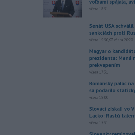
voľbami spájala, a
včera 18:51
Senát USA schválil
sankciách proti Ru
aktualizovan
včera 19:50
,
včera 20:20
Magyar o kandidát
prezidenta: Mená 
prekvapením
včera 17:31
Románsky palác na
sa podarilo statick
včera 18:00
Slováci získali vo V
Lacko: Rastú talen
včera 15:51
Slovenky remizoval