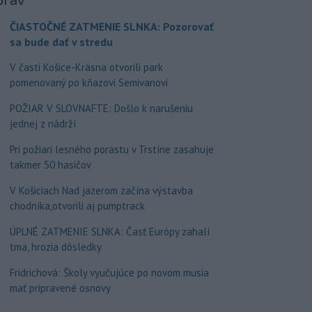
ČIASTOČNÉ ZATMENIE SLNKA: Pozorovať
sa bude dať v stredu
V časti Košice-Krásna otvorili park
pomenovaný po kňazovi Semivanovi
POŽIAR V SLOVNAFTE: Došlo k narušeniu
jednej z nádrží
Pri požiari lesného porastu v Trstíne zasahuje
takmer 50 hasičov
V Košiciach Nad jazerom začína výstavba
chodníka,otvorili aj pumptrack
ÚPLNÉ ZATMENIE SLNKA: Časť Európy zahalí
tma, hrozia dôsledky
Fridrichová: Školy vyučujúce po novom musia
mať pripravené osnovy