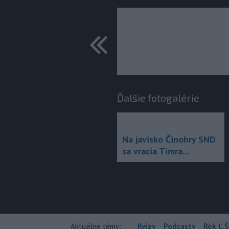
predchádza
Ďalšie fotogalérie
Na javisko Činohry SND
sa vracia Timra...
Aktuálne témy:
Kvízy
Podcasty
Rok Ľ.Š