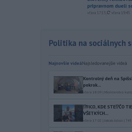
prípravnom dueli s
aktualizovan
včera 17:13
,
včera 19:45
Politika na sociálnych 
Najnovšie videá
Najsledovanejšie videá
Kontrolný deň na Spišs
pokrok...
včera 18:09
|
Ministerstvo kult
⁉️FICO, KDE STE⁉️ČO T
VŠETKÝCH...
včera 17:02
|
Jakab Július
|
745