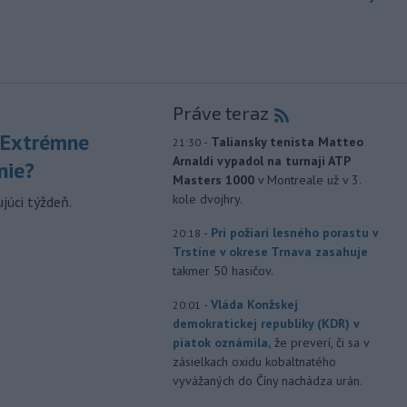
Práve teraz
 Extrémne
-
Taliansky tenista Matteo
21:30
Arnaldi vypadol na turnaji ATP
nie?
Masters 1000
v Montreale už v 3.
kole dvojhry.
júci týždeň.
-
Pri požiari lesného porastu v
20:18
Trstíne v okrese Trnava zasahuje
takmer 50 hasičov.
-
Vláda Konžskej
20:01
demokratickej republiky (KDR) v
piatok oznámila,
že preverí, či sa v
zásielkach oxidu kobaltnatého
vyvážaných do Číny nachádza urán.