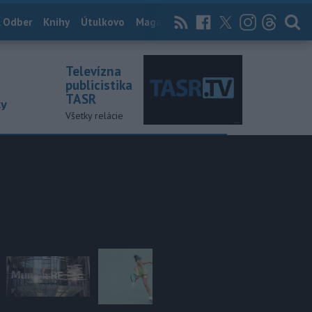
 Odber
Knihy
Útulkovo
Magazín
News Now
Archív
TASR
Televízna
publicistika
TASR
ky
Všetky relácie