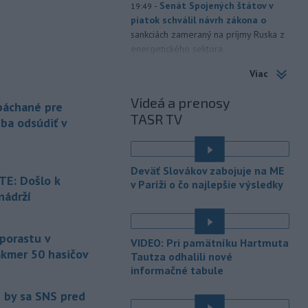
-
Senát Spojených štátov v
19:49
piatok schválil návrh zákona o
sankciách zameraný na príjmy Ruska z
energetického sektora.
Viac
-
Slovenská polícia prispela k
16:08
objasneniu prípadu prevádzačstva,
Videá a prenosy
ktorý sa podarilo ukončiť
 páchané pre
TASR TV
právoplatným odsúdením páchateľa v
eba odsúdiť v
Maďarsku.
-
Piatkový požiar v
15:21
Deväť Slovákov zabojuje na ME
bratislavskej rafinérii Slovnaft je
E: Došlo k
v Paríži o čo najlepšie výsledky
pod kontrolou.
Príčina jeho vzniku
nádrží
bude predmetom vyšetrovania. Pre
é
TASR to potvrdil hovorca rafinérie
Anton Molnár.
 porastu v
VIDEO: Pri pamätníku Hartmuta
akmer 50 hasičov
-
Ministerstvo kultúry (MK) SR
Tautza odhalili nové
15:17
upraví verziu opatrenia o
informačné tabule
é
podrobnostiach poskytovania dotácií v
e by sa SNS pred
pôsobnosti rezortu.