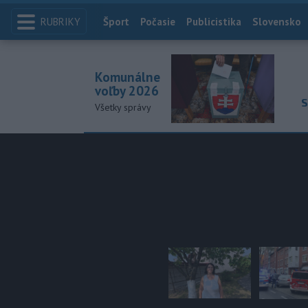
RUBRIKY
Index
Šport
Počasie
Publicistika
Slovensko
Komunálne
voľby 2026
S
Všetky správy