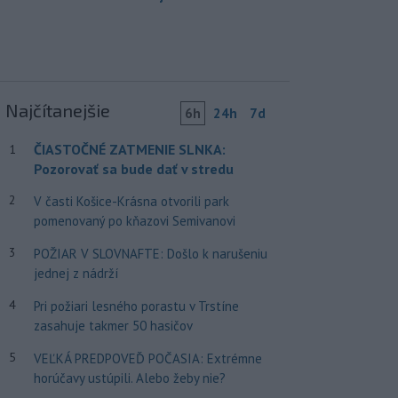
Najčítanejšie
6h
24h
7d
ČIASTOČNÉ ZATMENIE SLNKA:
1
Pozorovať sa bude dať v stredu
2
V časti Košice-Krásna otvorili park
pomenovaný po kňazovi Semivanovi
3
POŽIAR V SLOVNAFTE: Došlo k narušeniu
jednej z nádrží
4
Pri požiari lesného porastu v Trstíne
zasahuje takmer 50 hasičov
5
VEĽKÁ PREDPOVEĎ POČASIA: Extrémne
horúčavy ustúpili. Alebo žeby nie?