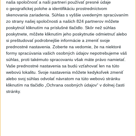
naša spoločnosť a naši partneri používať presné údaje
o geografickej polohe a identifikáciu prostredníctvom
POSUN V PRÍPADE OZBROJENÉHO ÚTOKU:
skenovania zariadenia. Súhlas s vyššie uvedeným spracúvaním
MLADÍCI SÚ OBVINENÍ ...
zo strany našej spoločnosti a našich 824 partnerov môžete
POSUN V PRÍPADE OZBROJENÉHO ÚTOKU: MLADÍCI SÚ
poskytnúť kliknutím na príslušné tlačidlo. Skôr než súhlas
OBVINENÍ Z POKUSU VRAŽDY ŽIVOT TAXIKÁRA
poskytnete, môžete kliknutím jeho poskytnutie odmietnuť alebo
ZACHRÁNILI POLICAJTI Trnavskí a g...
si preštudovať podrobnejšie informácie a zmeniť svoje
dnes 08:23
|
Polícia Slovenskej republiky
prednostné nastavenia.
Zoberte na vedomie, že na niektoré
formy spracúvania vašich osobných údajov nepotrebujeme váš
Najnovšie politické statusy
súhlas, proti takémuto spracovaniu však máte právo namietať.
Vaše prednostné nastavenia sa budú vzťahovať len na túto
webovú lokalitu. Svoje nastavenia môžete kedykoľvek zmeniť
🤍💙❤️ Takto bolo Rožňave, zajtra
pokračujeme v Malacká...
alebo svoj súhlas odvolať návratom na túto webovú stránku
kliknutím na tlačidlo „Ochrana osobných údajov“ v dolnej časti
🤍💙❤️ Takto bolo Rožňave, zajtra pokračujeme v
Malackách ✌️
stránky.
dnes 08:17
|
Mikulec Roman
Neprehliadnite
VEĽKÁ PREDPOVEĎ POČASIA: