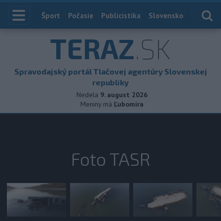
Index
Šport
Počasie
Publicistika
Slovensko
Zahranič
TERAZ
.SK
Spravodajský portál Tlačovej agentúry Slovenskej
republiky
Nedela
9. august 2026
Meniny má
Ľubomíra
Foto TASR