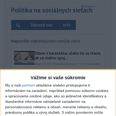
Politika na sociálnych sieťach
Zobraziť viac
Info
Najnovšie videá
Najsledovanejšie videá
Oľano v karanténe, alebo čo sa stane,
ak sa niekto spoj...
dnes 05:00
|
Michelko Roman
|
7634
zobrazení
R. FICO: ČO SA NEZMESTILO NA
Vážime si vaše súkromie
TLAČOVKU LXV.
My a naši
partneri
ukladáme a/alebo pristupujeme k
včera 18:24
|
Smer - SSD
|
20164
zobrazení
informáciám na zariadení, napríklad pomocou súborov cookies,
a spracúvame osobné údaje, ako sú jedinečné identifikátory a
T. Gašpar: Kto odstrihol lacné energie
z východu? Isto ...
štandardné informácie odosielané zariadením na
personalizovanú reklamu a obsah, meranie reklamy a obsahu,
včera 17:56
|
Smer - SSD
|
12020
zobrazení
prieskumy publika a vývoj služieb.
S vaším povolením môže
Najnovšie statusy štátnych inštitúcií