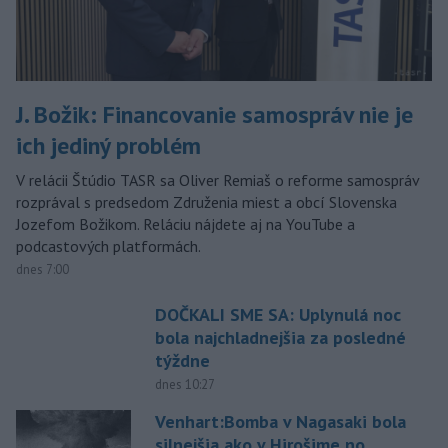
J. Božik: Financovanie samospráv nie je
ich jediný problém
V relácii Štúdio TASR sa Oliver Remiaš o reforme samospráv
rozprával s predsedom Združenia miest a obcí Slovenska
Jozefom Božikom. Reláciu nájdete aj na YouTube a
podcastových platformách.
dnes 7:00
DOČKALI SME SA: Uplynulá noc
bola najchladnejšia za posledné
týždne
dnes 10:27
Venhart:Bomba v Nagasaki bola
silnejšia ako v Hirošime,no