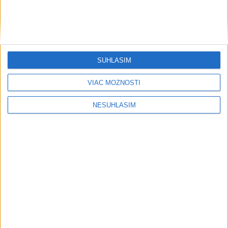
SÚHLASÍM
VIAC MOŽNOSTÍ
NESÚHLASÍM
Počasie
AKTUÁLNA PREDPOVEĎ POČASIA NA SEDEM DNÍ
Sobota má byť jasná s teplotou do 33
stupňov celzia
V noci miestami ešte zväčšená oblačnosť a ojedinele
doznievanie prehánok a búrok.