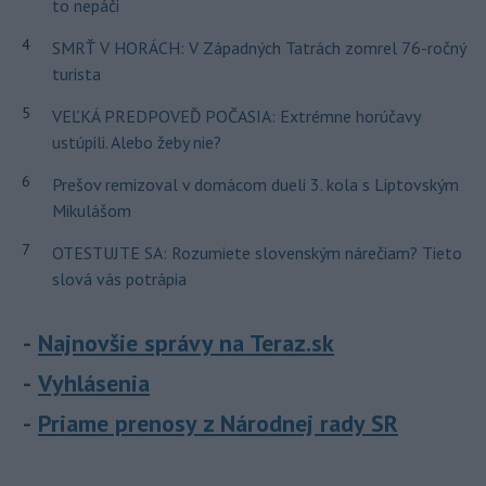
to nepáči
4
SMRŤ V HORÁCH: V Západných Tatrách zomrel 76-ročný
turista
5
VEĽKÁ PREDPOVEĎ POČASIA: Extrémne horúčavy
ustúpili. Alebo žeby nie?
6
Prešov remizoval v domácom dueli 3. kola s Liptovským
Mikulášom
7
OTESTUJTE SA: Rozumiete slovenským nárečiam? Tieto
slová vás potrápia
Najnovšie správy na Teraz.sk
Vyhlásenia
Priame prenosy z Národnej rady SR