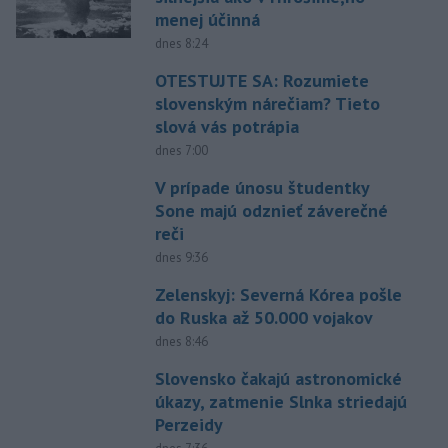
menej účinná
dnes 8:24
OTESTUJTE SA: Rozumiete
slovenským nárečiam? Tieto
slová vás potrápia
dnes 7:00
V prípade únosu študentky
Sone majú odznieť záverečné
reči
dnes 9:36
Zelenskyj: Severná Kórea pošle
do Ruska až 50.000 vojakov
dnes 8:46
Slovensko čakajú astronomické
úkazy, zatmenie Slnka striedajú
Perzeidy