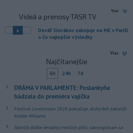
Viac
Videá a prenosy TASR TV
Deväť Slovákov zabojuje na ME v Paríži
o čo najlepšie výsledky
Viac
Najčítanejšie
6h
24h
7d
DRÁMA V PARLAMENTE: Poslankyňa
1
hádzala do premiéra vajíčka
2
Festival Lovestream 2026 pokračuje, druhý deň zakončil
Robbie Williams
3
Skončili ďalšie desiatky menších pôšt, samosprávam sa