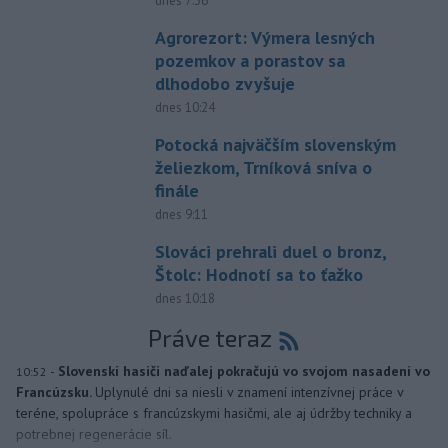
dnes 7:36
Agrorezort: Výmera lesných
pozemkov a porastov sa
dlhodobo zvyšuje
dnes 10:24
Potocká najväčším slovenským
želiezkom, Trníková sníva o
finále
dnes 9:11
Slováci prehrali duel o bronz,
Štolc: Hodnotí sa to ťažko
dnes 10:18
Práve teraz
-
Slovenskí hasiči naďalej pokračujú vo svojom nasadení vo
10:52
Francúzsku.
Uplynulé dni sa niesli v znamení intenzívnej práce v
teréne, spolupráce s francúzskymi hasičmi, ale aj údržby techniky a
potrebnej regenerácie síl.