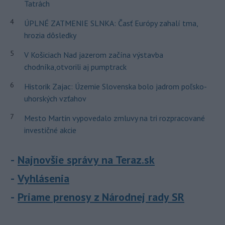
Tatrách
4
ÚPLNÉ ZATMENIE SLNKA: Časť Európy zahalí tma,
hrozia dôsledky
5
V Košiciach Nad jazerom začína výstavba
chodníka,otvorili aj pumptrack
6
Historik Zajac: Územie Slovenska bolo jadrom poľsko-
uhorských vzťahov
7
Mesto Martin vypovedalo zmluvy na tri rozpracované
investičné akcie
Najnovšie správy na Teraz.sk
Vyhlásenia
Priame prenosy z Národnej rady SR