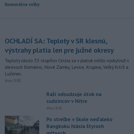
Komunálne voľby
OCHLADÍ SA: Teploty v SR klesnú,
výstrahy platia len pre južné okresy
Teploty okolo 33 stupňov Celzia sa v piatok môžu vyskytnúť v
okresoch Komárno, Nové Zámky, Levice, Krupina, Veľký Krtíš a
Lučenec.
dnes 8:08
Raši odsudzuje útok na
cudzincov v Nitre
dnes 8:41
Po streľbe v škole neďaleko
Bangkoku hlásia štyroch
mŕtvych