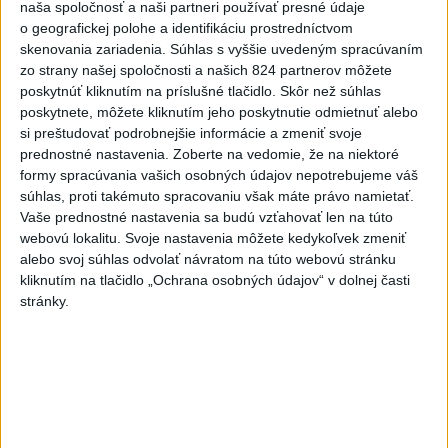
naša spoločnosť a naši partneri používať presné údaje
ĎALŠÍ TEPLOTNÝ REKORD: Tentoraz
o geografickej polohe a identifikáciu prostredníctvom
padol v Dolných Plachtinciach
skenovania zariadenia. Súhlas s vyššie uvedeným spracúvaním
zo strany našej spoločnosti a našich 824 partnerov môžete
poskytnúť kliknutím na príslušné tlačidlo. Skôr než súhlas
VIDEO: Umelá inteligencia a robotika
poskytnete, môžete kliknutím jeho poskytnutie odmietnuť alebo
pomáhajú už aj záchranárom
si preštudovať podrobnejšie informácie a zmeniť svoje
prednostné nastavenia.
Zoberte na vedomie, že na niektoré
formy spracúvania vašich osobných údajov nepotrebujeme váš
NOVÝ DOMOV: Medveď Artur z
súhlas, proti takémuto spracovaniu však máte právo namietať.
košickej zoo odchádza za hranice
Vaše prednostné nastavenia sa budú vzťahovať len na túto
webovú lokalitu. Svoje nastavenia môžete kedykoľvek zmeniť
alebo svoj súhlas odvolať návratom na túto webovú stránku
Orbánová telefonovala s Blanárom a
kliknutím na tlačidlo „Ochrana osobných údajov“ v dolnej časti
Tarabom o pomoci na Dunaji
stránky.
Správy