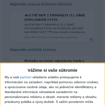
Najnovšie statusy štátnych inštitúcií
☀️LETNÉ RADY Z KRIMINÁLKY (5.): DÁVAŠ
DOVOLENKOVÉ FOTKY...
☀️LETNÉ RADY Z KRIMINÁLKY (5.): DÁVAŠ
DOVOLENKOVÉ FOTKY NA FACEBOOK, AKO MÁŠ
NASTAVENÝ ÚČET? 🌴Počas letného obdobia do...
dnes 06:24
|
Polícia Slovenskej republiky
Najnovšie politické statusy
Michelko na rovinu: odposluchy, fondy a
mocenské čistky...
Vážime si vaše súkromie
Michelko na rovinu: odposluchy, fondy a mocenské
čistky❗️ Hosťom relácie Bez cenzúry je poslanec NR
My a naši
partneri
ukladáme a/alebo pristupujeme k
SR za Slovenskú nár...
informáciám na zariadení, napríklad pomocou súborov cookies,
dnes 06:24
|
Michelko Roman
a spracúvame osobné údaje, ako sú jedinečné identifikátory a
štandardné informácie odosielané zariadením na
personalizovanú reklamu a obsah, meranie reklamy a obsahu,
Neprehliadnite
prieskumy publika a vývoj služieb.
S vaším povolením môže