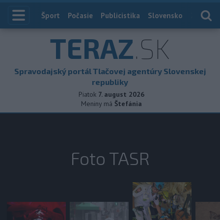
Index
Šport
Počasie
Publicistika
Slovensko
Zahranič
TERAZ
.SK
Spravodajský portál Tlačovej agentúry Slovenskej
republiky
Piatok
7. august 2026
Meniny má
Štefánia
Foto TASR