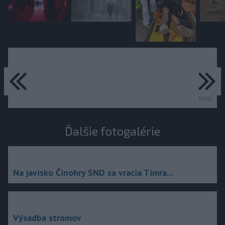
predchádzajúce
ďa
Zdroj:
Ďalšie fotogalérie
Na javisko Činohry SND sa vracia Timra...
Výsadba stromov