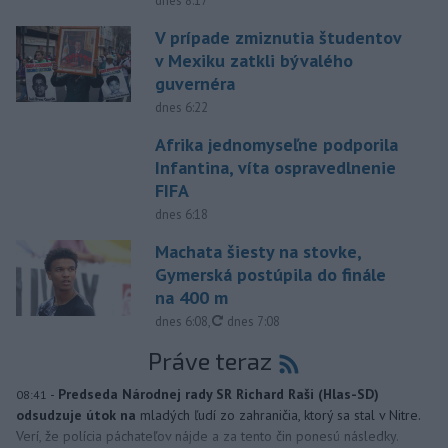
dnes 8:17
V prípade zmiznutia študentov
v Mexiku zatkli bývalého
guvernéra
dnes 6:22
Afrika jednomyseľne podporila
Infantina, víta ospravedlnenie
FIFA
dnes 6:18
Machata šiesty na stovke,
Gymerská postúpila do finále
na 400 m
aktualizované
dnes 6:08
,
dnes 7:08
Práve teraz
-
Predseda Národnej rady SR Richard Raši (Hlas-SD)
08:41
odsudzuje útok na
mladých ľudí zo zahraničia, ktorý sa stal v Nitre.
Verí, že polícia páchateľov nájde a za tento čin ponesú následky.