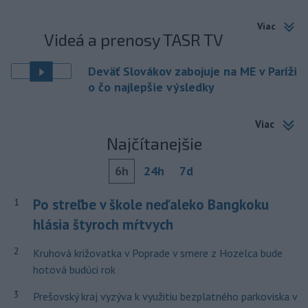
Viac
Videá a prenosy TASR TV
Deväť Slovákov zabojuje na ME v Paríži
o čo najlepšie výsledky
Viac
Najčítanejšie
6h
24h
7d
Po streľbe v škole neďaleko Bangkoku
1
hlásia štyroch mŕtvych
2
Kruhová križovatka v Poprade v smere z Hozelca bude
hotová budúci rok
3
Prešovský kraj vyzýva k využitiu bezplatného parkoviska v