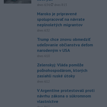
aktualizované
dnes 6:34
,
dnes 8:13
Maroko je pripravené
spolupracovať na návrate
neplnoletých migrantov
dnes 6:32
Trump chce znovu obmedziť
udeľovanie občianstva deťom
narodeným v USA
dnes 6:10
Zelenskyj: Vláda pomôže
poľnohospodárom, ktorých
zasiahli ruské útoky
dnes 6:12
V Argentíne protestovali proti
návrhu zákona o súkromnom
vlastníctve