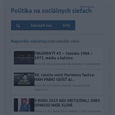
Politika na sociálnych sieťach
Zobraziť viac
Info
Najnovšie videá
Najsledovanejšie videá
FRAGMENTY #5 – Cenzúra 1966 –
1972, média a kultúra
dnes 05:00
|
Ústav pamäti národa
|
4
zobrazení
40.⁠ ⁠výročie smrti Hartmuta Tautza:
MÁM PRÁVO ODÍSŤ AJ...
dnes 04:20
|
Ústav pamäti národa
|
114
zobrazení
V ROKU 2015 NÁS KRITIZOVALI. DNES
OPAKUJÚ NAŠE SLOVÁ
včera 17:35
|
Šutaj Eštok Matúš
|
1105
zobrazení