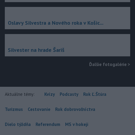
Oslavy Silvestra a Nového roka v Košic...
Silvester na hrade Šariš
Ďalšie fotogalérie
>
Aktuálne témy:
Kvízy
Podcasty
Rok Ľ.Štúra
Turizmus
Cestovanie
Rok dobrovoľníctva
Dielo týždňa
Referendum
MS v hokeji