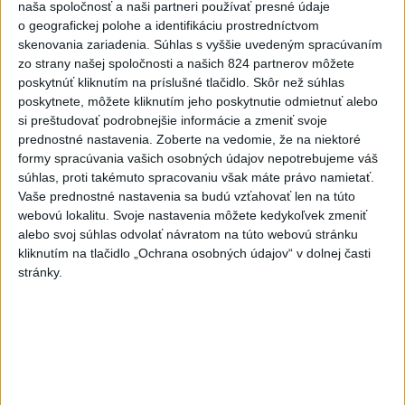
naša spoločnosť a naši partneri používať presné údaje
OBVODE ZÁHORIE JE...
o geografickej polohe a identifikáciu prostredníctvom
🚨 AKTUALIZOVANÉ: POŽIAR VO VOJENSKOM OBVODE
ZÁHORIE JE LOKALIZOVANÝ A VŠETKY OHNISKÁ SÚ
skenovania zariadenia. Súhlas s vyššie uvedeným spracúvaním
AKTUÁLNE POD KONTROLOU Hasiči ...
zo strany našej spoločnosti a našich 824 partnerov môžete
včera 20:10
|
Ministerstvo vnútra SR
poskytnúť kliknutím na príslušné tlačidlo. Skôr než súhlas
poskytnete, môžete kliknutím jeho poskytnutie odmietnuť alebo
si preštudovať podrobnejšie informácie a zmeniť svoje
Najnovšie politické statusy
prednostné nastavenia.
Zoberte na vedomie, že na niektoré
formy spracúvania vašich osobných údajov nepotrebujeme váš
🔹 Vzťah ku krajine sa dá zdokumentovať aj
súhlas, proti takémuto spracovaniu však máte právo namietať.
vzťahom k na...
Vaše prednostné nastavenia sa budú vzťahovať len na túto
🔹 Vzťah ku krajine sa dá zdokumentovať aj vzťahom
webovú lokalitu. Svoje nastavenia môžete kedykoľvek zmeniť
k našej vlajke. Vztyčovanie a zvesovanie vlajky pred
parlamentom by m...
alebo svoj súhlas odvolať návratom na túto webovú stránku
dnes 06:01
|
Hlina Alojz
kliknutím na tlačidlo „Ochrana osobných údajov“ v dolnej časti
stránky.
Neprehliadnite
VEĽKÁ PREDPOVEĎ POČASIA:
Extrémne horúčavy ustúpili. Alebo
žeby nie?