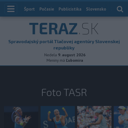
Index
Šport
Počasie
Publicistika
Slovensko
Zahranič
TERAZ
.SK
Spravodajský portál Tlačovej agentúry Slovenskej
republiky
Nedela
9. august 2026
Meniny má
Ľubomíra
Foto TASR