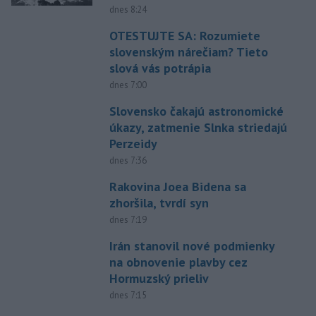
dnes 8:24
OTESTUJTE SA: Rozumiete
slovenským nárečiam? Tieto
slová vás potrápia
dnes 7:00
Slovensko čakajú astronomické
úkazy, zatmenie Slnka striedajú
Perzeidy
dnes 7:36
Rakovina Joea Bidena sa
zhoršila, tvrdí syn
dnes 7:19
Irán stanovil nové podmienky
na obnovenie plavby cez
Hormuzský prieliv
dnes 7:15