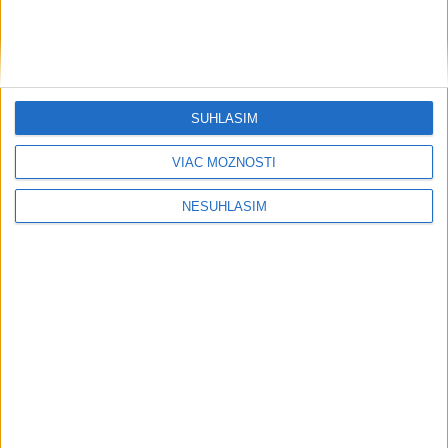
SÚHLASÍM
VIAC MOŽNOSTÍ
NESÚHLASÍM
Počasie
AKTUÁLNA PREDPOVEĎ POČASIA NA SEDEM DNÍ
Sobota má byť jasná s teplotou do 33
stupňov celzia
V noci miestami ešte zväčšená oblačnosť a ojedinele