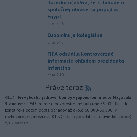
Turecko očakáva, že k dohode o
spoločnej obrane sa pripojí aj
Egypt
dnes 7:06
Ľubomíra je kolegiálna
dnes 6:45
FIFA odsúdila kontroverzné
informácie ohľadom prezidenta
Infantina
dnes 7:10
Práve teraz
-
Pri výbuchu jadrovej bomby v japonskom meste Nagasaki
08:19
9. augusta 1945
zomrelo bezprostredne približne 39.000 ľudí, do
konca roka potom podľa odhadov až okolo 60.000-80.000. V
rozhovore pri príležitosti 81. výročia tejto udalosti to uviedol jadrový
fyzik Venhart.