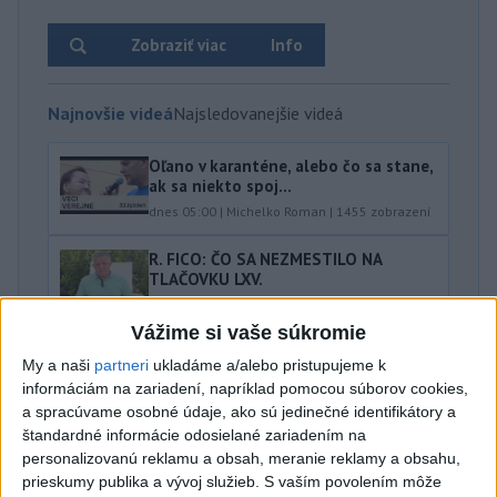
Zobraziť viac
Info
Najnovšie videá
Najsledovanejšie videá
Oľano v karanténe, alebo čo sa stane,
ak sa niekto spoj...
dnes 05:00
|
Michelko Roman
|
1455
zobrazení
R. FICO: ČO SA NEZMESTILO NA
TLAČOVKU LXV.
včera 18:24
|
Smer - SSD
|
15144
zobrazení
Vážime si vaše súkromie
T. Gašpar: Kto odstrihol lacné energie
My a naši
partneri
ukladáme a/alebo pristupujeme k
z východu? Isto ...
informáciám na zariadení, napríklad pomocou súborov cookies,
včera 17:56
|
Smer - SSD
|
8554
zobrazení
a spracúvame osobné údaje, ako sú jedinečné identifikátory a
Najnovšie statusy štátnych inštitúcií
štandardné informácie odosielané zariadením na
personalizovanú reklamu a obsah, meranie reklamy a obsahu,
prieskumy publika a vývoj služieb.
S vaším povolením môže
🚨 AKTUALIZOVANÉ: POŽIAR VO VOJENSKOM