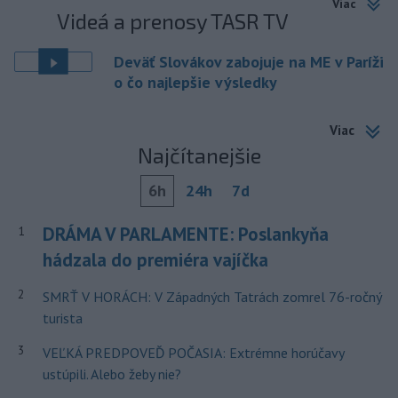
Viac
Videá a prenosy TASR TV
Deväť Slovákov zabojuje na ME v Paríži
o čo najlepšie výsledky
Viac
Najčítanejšie
6h
24h
7d
DRÁMA V PARLAMENTE: Poslankyňa
1
hádzala do premiéra vajíčka
2
SMRŤ V HORÁCH: V Západných Tatrách zomrel 76-ročný
turista
3
VEĽKÁ PREDPOVEĎ POČASIA: Extrémne horúčavy
ustúpili. Alebo žeby nie?