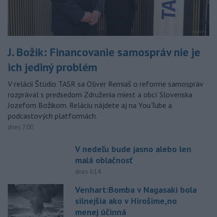
J. Božik: Financovanie samospráv nie je
ich jediný problém
V relácii Štúdio TASR sa Oliver Remiaš o reforme samospráv
rozprával s predsedom Združenia miest a obcí Slovenska
Jozefom Božikom. Reláciu nájdete aj na YouTube a
podcastových platformách.
dnes 7:00
V nedeľu bude jasno alebo len
malá oblačnosť
dnes 6:14
Venhart:Bomba v Nagasaki bola
silnejšia ako v Hirošime,no
menej účinná