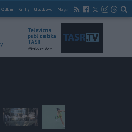
 Odber
Knihy
Útulkovo
Magazín
News Now
Archív
TASR
Televízna
publicistika
TASR
ky
Všetky relácie