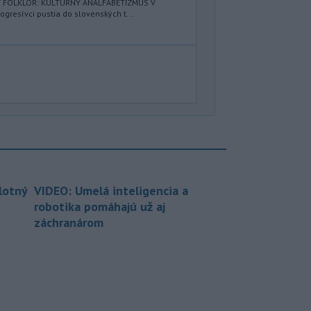
Ý FOLKLÓR: KULTÚRNY ANALFABETIZMUS V
resívci pustia do slovenských t...
lotný
VIDEO: Umelá inteligencia a
robotika pomáhajú už aj
záchranárom