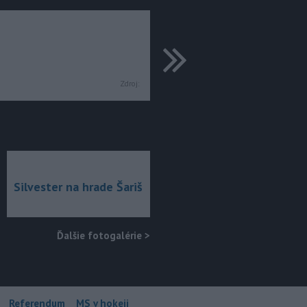
ďalšie
Zdroj:
Silvester na hrade Šariš
Ďalšie fotogalérie
>
Referendum
MS v hokeji