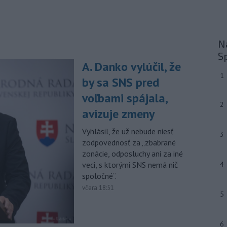
-
Slovenský futbalista Lukáš
10:44
Haraslín môže v najbližšom období
zmeniť
klubovú adresu. O 30-ročného
stredopoliara Sparty Praha sa podľa
Na
portálu isport.cz zaujíma
S
saudskoarabský Al-Fateh.
A. Danko vylúčil, že
1
by sa SNS pred
-
Vo veku 94 rokov zomrela 29.
10:23
júla 2026 herečka a dlhoročná
voľbami spájala,
členka
Slovenského komorného
2
avizuje zmeny
divadla (SKD) v Martine Helena
Sudická.
Vyhlásil, že už nebude niesť
3
-
Národná diaľničná
10:15
zodpovednosť za „zbabrané
spoločnosť (NDS) ukončila výmenu
zonácie, odposluchy ani za iné
mostného
záveru na ľavej strane
veci, s ktorými SNS nemá nič
4
mosta Lanfranconi, ktorý je súčasťou
spoločné“.
bratislavskej diaľnice D2.
včera 18:51
5
Viac >
6