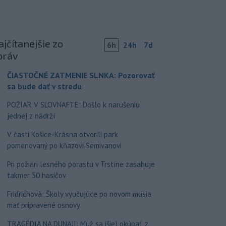
jčítanejšie zo
6h
24h
7d
práv
ČIASTOČNÉ ZATMENIE SLNKA: Pozorovať
sa bude dať v stredu
POŽIAR V SLOVNAFTE: Došlo k narušeniu
jednej z nádrží
V časti Košice-Krásna otvorili park
pomenovaný po kňazovi Semivanovi
Pri požiari lesného porastu v Trstíne zasahuje
takmer 50 hasičov
Fridrichová: Školy vyučujúce po novom musia
mať pripravené osnovy
TRAGÉDIA NA DUNAJI: Muž sa išiel okúpať, z