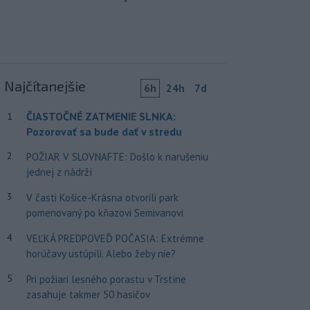
Najčítanejšie
6h
24h
7d
ČIASTOČNÉ ZATMENIE SLNKA:
1
Pozorovať sa bude dať v stredu
2
POŽIAR V SLOVNAFTE: Došlo k narušeniu
jednej z nádrží
3
V časti Košice-Krásna otvorili park
pomenovaný po kňazovi Semivanovi
4
VEĽKÁ PREDPOVEĎ POČASIA: Extrémne
horúčavy ustúpili. Alebo žeby nie?
5
Pri požiari lesného porastu v Trstíne
zasahuje takmer 50 hasičov