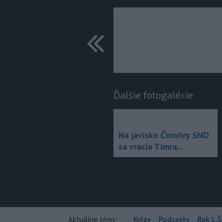
predchádza
Ďalšie fotogalérie
Na javisko Činohry SND
sa vracia Timra...
Aktuálne témy:
Kvízy
Podcasty
Rok Ľ.Š