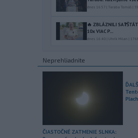
dnes 16:57
|
Taraba Tomáš
|
3
🔥 ZBLÁZNILI SA❓️ŠTÁ
10x VIAC P...
dnes 16:40
|
Uhrík Milan
|
176
Neprehliadnite
ĎALŠ
Tent
Plach
ČIASTOČNÉ ZATMENIE SLNKA: