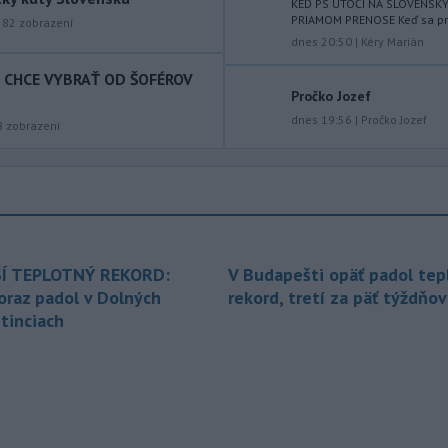
KEĎ PS ÚTOČÍ NA SLOVENSK
východného Slovenska. Vydal preto
PRIAMOM PRENOSE Keď sa prog
582
zobrazení
výstrahu prvého stupňa.
dnes 20:50
|
Kéry Marián
T CHCE VYBRAŤ OD ŠOFÉROV
-
Ministerstvo vnútra (MV) SR
11:18
Pročko Jozef
požiada Národný bezpečnostný
úrad
dnes 19:56
|
Pročko Jozef
(NBÚ) o nezávislé odborné posúdenie
8
zobrazení
dodaných radarových zariadení, ktoré
sú v pilotnej prevádzke.
-
Pre pretrvávajúce sucho,
11:03
horúčavy a nedostatok pitnej vody
boli do odvolania vyhlásené
mimoriadne situácie v obciach Nižný
Í TEPLOTNÝ REKORD:
V Budapešti opäť padol tep
Čaj a Vyšný Čaj v okrese Košice-okolie.
oraz padol v Dolných
rekord, tretí za päť týždňov
tinciach
-
Od piatku do nedele (9. 8.)
10:59
do ukončenia premávky bude z
dôvodu
hudobného festivalu
Lovestream na starom letisku v
bratislavských Vajnoroch upravená
organizácia MHD v oblasti Vajnôr.