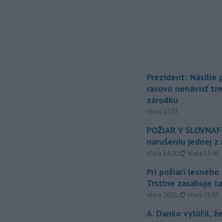
Prezident: Násilie
rasovú nenávisť tr
zárodku
včera 12:33
POŽIAR V SLOVNAFT
narušeniu jednej z 
aktualizovan
včera 14:20
,
včera 15:46
Pri požiari lesného
Trstíne zasahuje t
aktualizovan
včera 20:21
,
včera 21:05
A. Danko vylúčil, ž