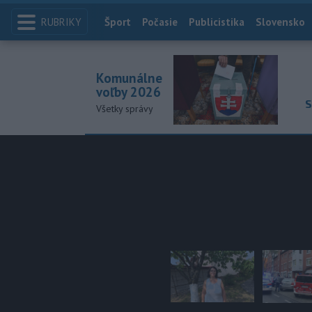
RUBRIKY
Index
Šport
Počasie
Publicistika
Slovensko
Komunálne
voľby 2026
S
Všetky správy