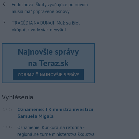
6
Fridrichová: Školy vyučujúce po novom
musia mať pripravené osnovy
7
TRAGÉDIA NA DUNAJI: Muž sa išiel
okúpať, z vody viac nevyšiel
Najnovšie správy
na Teraz.sk
ZOBRAZIŤ NAJNOVŠIE SPRÁVY
Vyhlásenia
Oznámenie: TK ministra investícií
17:32
Samuela Migaľa
17:17
Oznámenie: Kurikurálna reforma -
regionálne turné ministerstva školstva