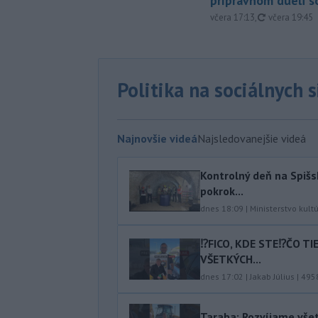
prípravnom dueli s
aktualizovan
včera 17:13
,
včera 19:45
Politika na sociálnych 
Najnovšie videá
Najsledovanejšie videá
Kontrolný deň na Spišs
pokrok...
dnes 18:09
|
Ministerstvo kult
⁉️FICO, KDE STE⁉️ČO T
VŠETKÝCH...
dnes 17:02
|
Jakab Július
|
495
Taraba: Rozvíjame vše