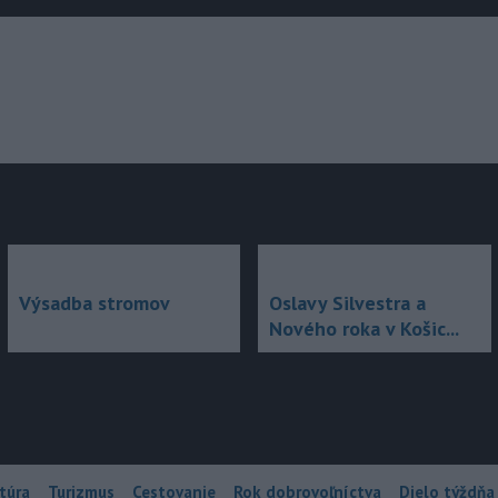
júce
Výsadba stromov
Oslavy Silvestra a
Nového roka v Košic...
túra
Turizmus
Cestovanie
Rok dobrovoľníctva
Dielo týždňa