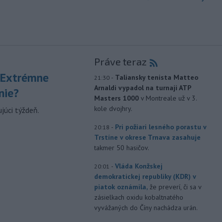
Práve teraz
 Extrémne
-
Taliansky tenista Matteo
21:30
Arnaldi vypadol na turnaji ATP
nie?
Masters 1000
v Montreale už v 3.
kole dvojhry.
júci týždeň.
-
Pri požiari lesného porastu v
20:18
Trstíne v okrese Trnava zasahuje
takmer 50 hasičov.
-
Vláda Konžskej
20:01
demokratickej republiky (KDR) v
piatok oznámila,
že preverí, či sa v
zásielkach oxidu kobaltnatého
vyvážaných do Číny nachádza urán.