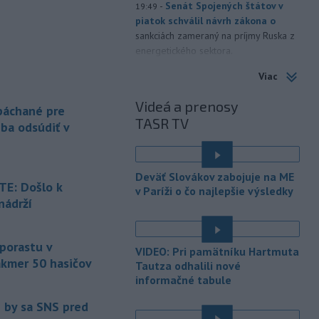
-
Senát Spojených štátov v
19:49
piatok schválil návrh zákona o
sankciách zameraný na príjmy Ruska z
energetického sektora.
Viac
-
Slovenská polícia prispela k
16:08
objasneniu prípadu prevádzačstva,
Videá a prenosy
ktorý sa podarilo ukončiť
 páchané pre
TASR TV
právoplatným odsúdením páchateľa v
eba odsúdiť v
Maďarsku.
-
Piatkový požiar v
15:21
Deväť Slovákov zabojuje na ME
bratislavskej rafinérii Slovnaft je
E: Došlo k
v Paríži o čo najlepšie výsledky
pod kontrolou.
Príčina jeho vzniku
nádrží
bude predmetom vyšetrovania. Pre
é
TASR to potvrdil hovorca rafinérie
Anton Molnár.
 porastu v
VIDEO: Pri pamätníku Hartmuta
akmer 50 hasičov
-
Ministerstvo kultúry (MK) SR
Tautza odhalili nové
15:17
upraví verziu opatrenia o
informačné tabule
é
podrobnostiach poskytovania dotácií v
e by sa SNS pred
pôsobnosti rezortu.