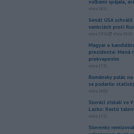
voľbami spájala, a
včera 18:51
Senát USA schválil
sankciách proti Ru
aktualizovan
včera 19:50
,
včera 20:20
Magyar o kandidát
prezidenta: Mená 
prekvapením
včera 17:31
Románsky palác na
sa podarilo statick
včera 18:00
Slováci získali vo V
Lacko: Rastú talen
včera 15:51
Slovenky remizoval