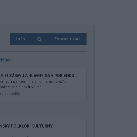
Info
Zobraziť viac
itúcií
 SI ZÁBAVU A HLAVNE SA V PORIADKU...
 ZÁBAVU A HLAVNE SA V PORIADKU VRÁŤTE
nočnej akcie navštívili pa...
kej republiky
ENSKÝ FOLKLÓR: KULTÚRNY