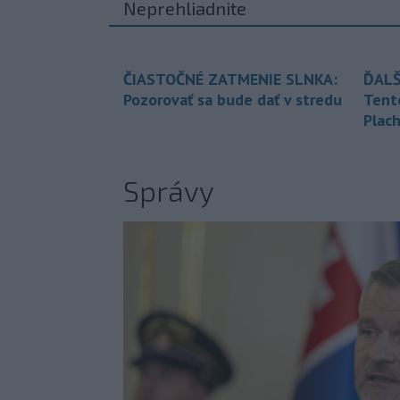
Neprehliadnite
ČIASTOČNÉ ZATMENIE SLNKA:
ĎALŠ
Pozorovať sa bude dať v stredu
Tent
Plach
Správy