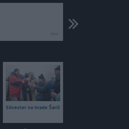
ďalšie
Zdroj:
Silvester na hrade Šariš