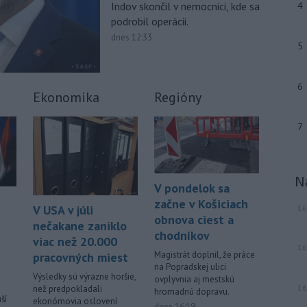
Indov skončil v nemocnici, kde sa
4
spoločnosť (NDS) ukončila výmenu
mostného
záveru na ľavej strane
podrobil operácii.
mosta Lanfranconi, ktorý je súčasťou
dnes 12:33
5
bratislavskej diaľnice D2.
-
Počet potvrdených prípadov
10:02
6
nákazy vírusovým ochorením
ebola
Ekonomika
Regióny
v Konžskej demokratickej republike
(KDR) presiahol hranicu 4000.
7
-
V stredu sa bude dať
09:24
pozorovať čiastočné zatmenie
Slnka i
maximum roja Perzeidy
N
V pondelok sa
-
Generálna prokuratúra SR
09:01
začne v Košiciach
V USA v júli
16
podala v súvislosti s určením
obnova ciest a
nečakane zaniklo
volebných
obvodov celkovo osem
chodníkov
viac než 20.000
protestov prokurátora, a to proti
16
Magistrát doplnil, že práce
piatim uzneseniam mestských
pracovných miest
na Popradskej ulici
zastupiteľstiev a trom uzneseniam
Výsledky sú výrazne horšie,
ovplyvnia aj mestskú
zastupiteľstiev samosprávnych krajov.
16
než predpokladali
hromadnú dopravu.
ší
ekonómovia oslovení
dnes 16:19