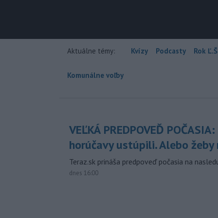
Aktuálne témy:
Kvízy
Podcasty
Rok Ľ.Š
Komunálne voľby
VEĽKÁ PREDPOVEĎ POČASIA:
horúčavy ustúpili. Alebo žeby 
Teraz.sk prináša predpoveď počasia na nasledu
dnes 16:00