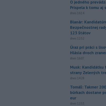
O jedného prevádz
Prispela k tomu aj 
dnes 16:14
Blanár: Kandidatúr
Bezpečnostnej rad
123 štátov
dnes 12:52
Úraz pri práci s lis
Hlásia dvoch zran
dnes 16:07
Musk: Kandidátku 
strany Zelených tr
dnes 14:28
Tomáš: Takmer 200
búrkach dostane p
eur
dnes 12:53