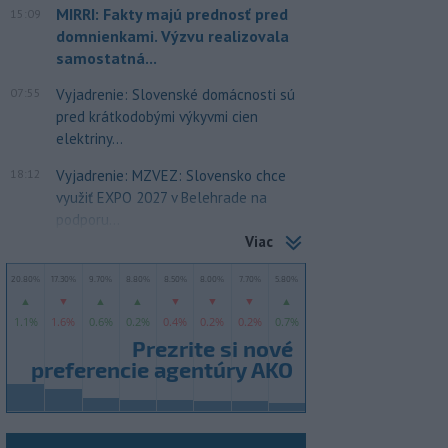
MIRRI: Fakty majú prednosť pred
15:09
domnienkami. Výzvu realizovala
samostatná...
07:55
Vyjadrenie: Slovenské domácnosti sú
pred krátkodobými výkyvmi cien
elektriny...
18:12
Vyjadrenie: MZVEZ: Slovensko chce
využiť EXPO 2027 v Belehrade na
podporu...
Viac