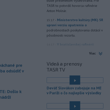
bude predmetom vyšetrovania. Pre
TASR to potvrdil hovorca rafinérie
Anton Molnár.
-
Ministerstvo kultúry (MK) SR
15:17
upraví verziu opatrenia o
podrobnostiach poskytovania dotácií v
pôsobnosti rezortu.
-
V bratislavskej rafinérii
14:17
Slovnaft horí uskladnený ropný
Viac
produkt.
TASR o tom informovala
rafinéria s tým, že obyvateľom nehrozí
Videá a prenosy
 páchané pre
nebezpečenstvo.
TASR TV
eba odsúdiť v
-
Jedným zo zdravotných rizík
13:50
na festivale môže byť vyššia
úroveň
hluku. Je preto dobré držať sa
Deväť Slovákov zabojuje na ME
ďalej od reproduktorov, používať
E: Došlo k
v Paríži o čo najlepšie výsledky
chrániče sluchu či dodržiavať
nádrží
prestávky.
é
-
Podporu kandidatúre
12:49