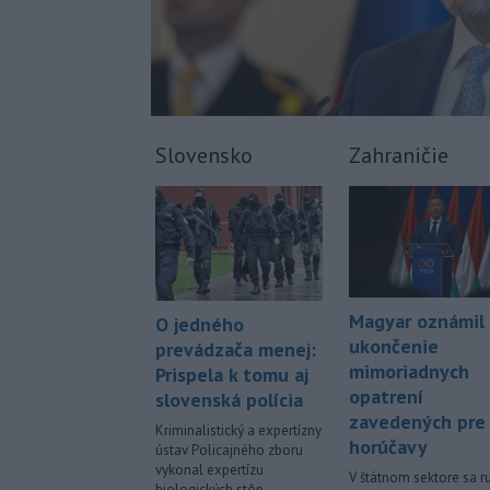
Slovensko
Zahraničie
Magyar oznámil
O jedného
ukončenie
prevádzača menej:
mimoriadnych
Prispela k tomu aj
opatrení
slovenská polícia
zavedených pre
Kriminalistický a expertízny
horúčavy
ústav Policajného zboru
vykonal expertízu
V štátnom sektore sa ru
biologických stôp