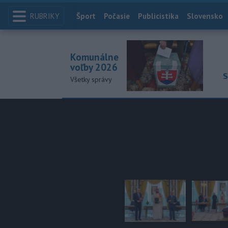
RUBRIKY
Index
Šport
Počasie
Publicistika
Slovensko
Komunálne
voľby 2026
S
Všetky správy