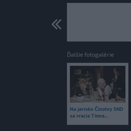
predchádza
Ďalšie fotogalérie
Na javisko Činohry SND
sa vracia Timra...