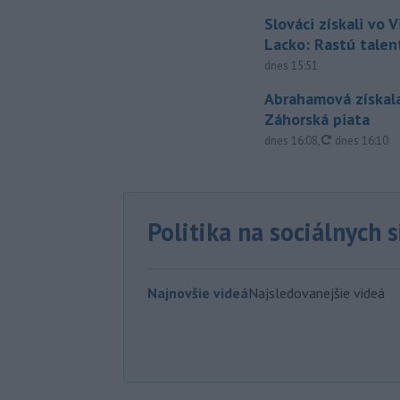
Slováci získali vo V
Lacko: Rastú talen
dnes 15:51
Abrahamová získala
Záhorská piata
aktualizovan
dnes 16:08
,
dnes 16:10
Politika na sociálnych 
Najnovšie videá
Najsledovanejšie videá