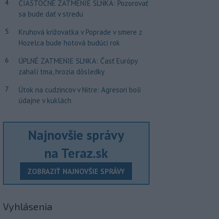
4
ČIASTOČNÉ ZATMENIE SLNKA: Pozorovať
sa bude dať v stredu
5
Kruhová križovatka v Poprade v smere z
Hozelca bude hotová budúci rok
6
ÚPLNÉ ZATMENIE SLNKA: Časť Európy
zahalí tma, hrozia dôsledky
7
Útok na cudzincov v Nitre: Agresori boli
údajne v kuklách
Najnovšie správy
na Teraz.sk
ZOBRAZIŤ NAJNOVŠIE SPRÁVY
Vyhlásenia