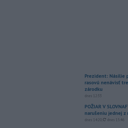
Prezident: Násilie
rasovú nenávisť tr
zárodku
dnes 12:33
POŽIAR V SLOVNAFT
narušeniu jednej z 
aktualizovan
dnes 14:20
,
dnes 15:46