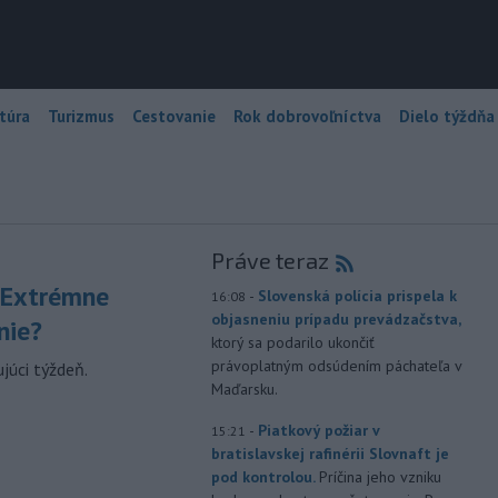
túra
Turizmus
Cestovanie
Rok dobrovoľníctva
Dielo týždňa
Práve teraz
 Extrémne
-
Slovenská polícia prispela k
16:08
objasneniu prípadu prevádzačstva,
nie?
ktorý sa podarilo ukončiť
právoplatným odsúdením páchateľa v
júci týždeň.
Maďarsku.
-
Piatkový požiar v
15:21
bratislavskej rafinérii Slovnaft je
pod kontrolou.
Príčina jeho vzniku