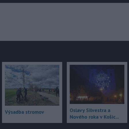
júce
Oslavy Silvestra a
Výsadba stromov
Nového roka v Košic...