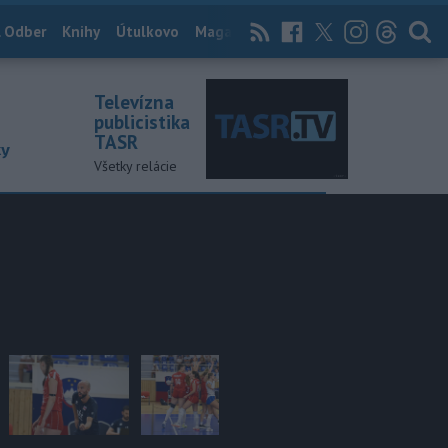
 Odber
Knihy
Útulkovo
Magazín
News Now
Archív
TASR
Televízna
publicistika
TASR
ky
Všetky relácie