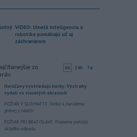
lotný
VIDEO: Umelá inteligencia a
robotika pomáhajú už aj
záchranárom
jčítanejšie zo
6h
24h
7d
práv
Horúčavy vystriedajú búrky: Výstrahy
vydali vo viacerých okresoch
POŽIAR V SLOVNAFTE: Došlo k narušeniu
jednej z nádrží
POŽIAR PRI BRATISLAVE: Plamene pohltili
skládku odpadu