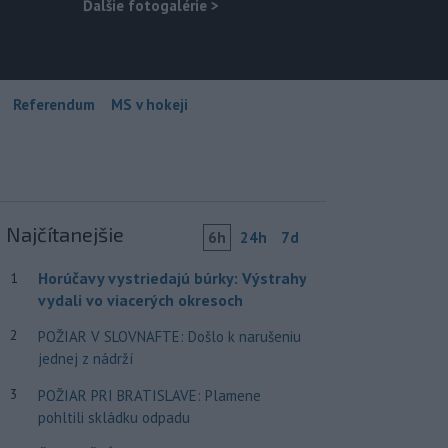
Ďalšie fotogalérie
>
Referendum
MS v hokeji
Najčítanejšie
6h
24h
7d
Horúčavy vystriedajú búrky: Výstrahy
1
vydali vo viacerých okresoch
2
POŽIAR V SLOVNAFTE: Došlo k narušeniu
jednej z nádrží
3
POŽIAR PRI BRATISLAVE: Plamene
pohltili skládku odpadu