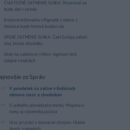
ČIASTOČNÉ ZATMENIE SLNKA: Pozorovať sa
bude dať v stredu
Kruhová križovatka v Poprade v smere z
Hozelca bude hotová budúci rok
ÚPLNÉ ZATMENIE SLNKA: Časť Európy zahalí
tma, hrozia dôsledky
Útok na cudzincov v Nitre: Agresori boli
údajne v kuklách
ajnovšie
zo Správ
V pondelok sa začne v Košiciach
:19
obnova ciest a chodníkov
:14
O jedného prevádzača menej: Prispela k
tomu aj slovenská polícia
:07
Úraz pri práci s lisovacím strojom: Hlásia
dvoch zranených