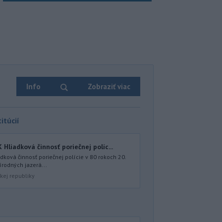
Info
Zobraziť viac
itúcií
iadková činnosť poriečnej políc...
ová činnosť poriečnej polície v 80 rokoch 20.
írodných jazerá...
kej republiky