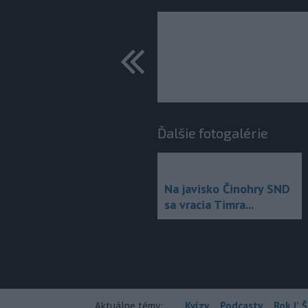
predchádza
Ďalšie fotogalérie
Na javisko Činohry SND
sa vracia Timra...
Aktuálne témy:
Kvízy
Podcasty
Rok Ľ.Š