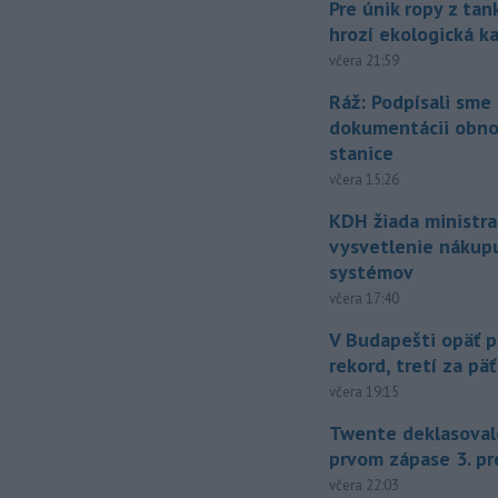
Pre únik ropy z ta
hrozí ekologická k
včera 21:59
Ráž: Podpísali sme
dokumentácii obno
stanice
včera 15:26
KDH žiada ministra
vysvetlenie nákup
systémov
včera 17:40
V Budapešti opäť p
rekord, tretí za pä
včera 19:15
Twente deklasoval
prvom zápase 3. pr
včera 22:03