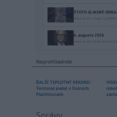
‼️TOTO JE JASNÝ ODKAZ
včera 16:20
|
Hnutie SLOVENS
6. augusta 2026
včera 16:09
|
Danko Andrej
|
1
Neprehliadnite
ĎALŠÍ TEPLOTNÝ REKORD:
VIDE
Tentoraz padol v Dolných
robo
Plachtinciach
zách
Správy