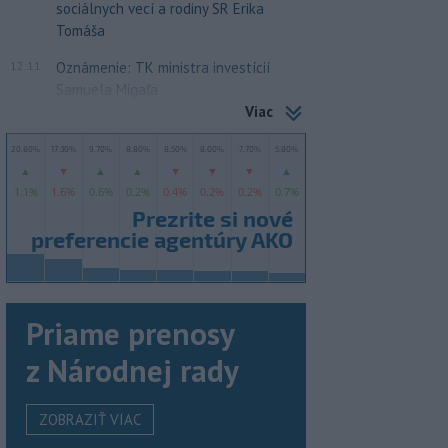
sociálnych vecí a rodiny SR Erika
Tomáša
12:11
Oznámenie: TK ministra investícií
Samuela Migaľa
Viac
Priame prenosy
z Národnej rady
ZOBRAZIŤ VIAC