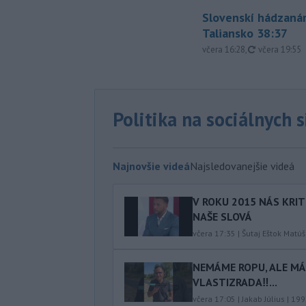
Slovenskí hádzanár
Taliansko 38:37
aktualizovan
včera 16:28
,
včera 19:55
Politika na sociálnych 
Najnovšie videá
Najsledovanejšie videá
V ROKU 2015 NÁS KRIT
NAŠE SLOVÁ
včera 17:35
|
Šutaj Eštok Matúš
NEMÁME ROPU, ALE MÁM
VLASTIZRADA‼️...
včera 17:05
|
Jakab Július
|
199