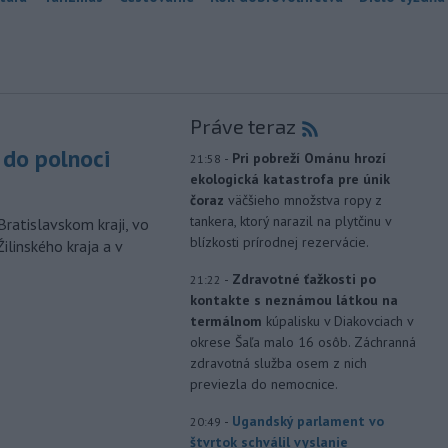
Práve teraz
do polnoci
-
Pri pobreží Ománu hrozí
21:58
ekologická katastrofa pre únik
čoraz
väčšieho množstva ropy z
tankera, ktorý narazil na plytčinu v
Bratislavskom kraji, vo
blízkosti prírodnej rezervácie.
ilinského kraja a v
-
Zdravotné ťažkosti po
21:22
kontakte s neznámou látkou na
termálnom
kúpalisku v Diakovciach v
okrese Šaľa malo 16 osôb. Záchranná
zdravotná služba osem z nich
previezla do nemocnice.
-
Ugandský parlament vo
20:49
štvrtok schválil vyslanie