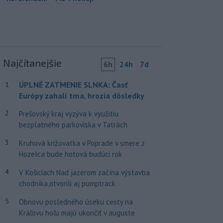
Najčítanejšie
6h
24h
7d
ÚPLNÉ ZATMENIE SLNKA: Časť
1
Európy zahalí tma, hrozia dôsledky
2
Prešovský kraj vyzýva k využitiu
bezplatného parkoviska v Tatrách
3
Kruhová križovatka v Poprade v smere z
Hozelca bude hotová budúci rok
4
V Košiciach Nad jazerom začína výstavba
chodníka,otvorili aj pumptrack
5
Obnovu posledného úseku cesty na
Kráľovu hoľu majú ukončiť v auguste