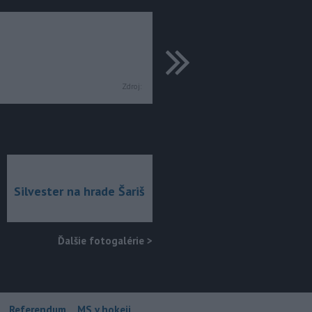
ďalšie
Zdroj:
Silvester na hrade Šariš
Ďalšie fotogalérie
>
Referendum
MS v hokeji