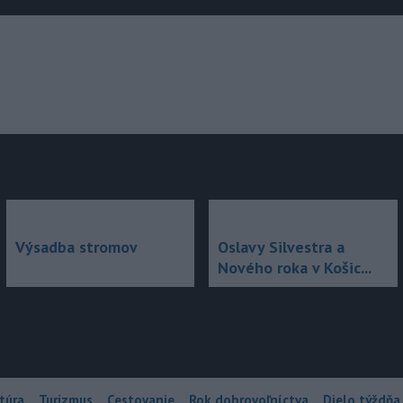
júce
Výsadba stromov
Oslavy Silvestra a
Nového roka v Košic...
túra
Turizmus
Cestovanie
Rok dobrovoľníctva
Dielo týždňa