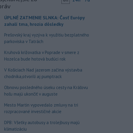
práv
ÚPLNÉ ZATMENIE SLNKA: Časť Európy
zahalí tma, hrozia dôsledky
Prešovský kraj vyzýva k využitiu bezplatného
parkoviska v Tatrách
Kruhová križovatka v Poprade v smere z
Hozelca bude hotová budúci rok
V Košiciach Nad jazerom začína výstavba
chodníka,otvorili aj pumptrack
Obnovu posledného úseku cesty na Kráľovu
hoľu majú ukončiť v auguste
Mesto Martin vypovedalo zmluvy na tri
rozpracované investičné akcie
DPB: Všetky autobusy a trolejbusy majú
klimatizáciu