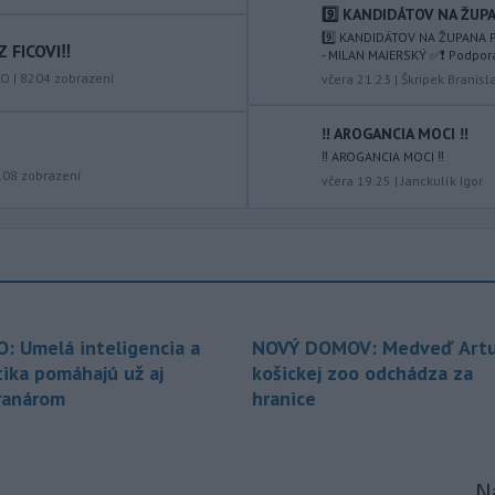
popoludní 42 stupňov Celzia.
9️⃣ KANDIDÁTOV NA ŽUPA
9️⃣ KANDIDÁTOV NA ŽUPANA P
 FICOVI‼️
-
Podpredsedníčka
- MILAN MAJERSKÝ ✅️❗️ Podpor
13:41
vykonávajúca funkciu predsedu
KO
|
8204
zobrazení
včera 21:23
|
Škripek Branisl
maďarského
Národného
zhromaždenia Anikó Hallerová
‼️ AROGANCIA MOCI ‼️
Nagyová vo štvrtok oznámila, že v
‼️ AROGANCIA MOCI ‼️
súlade s návrhom poslaneckého klubu
108
zobrazení
včera 19:25
|
Janckulík Igor
vládnej strany Tisza rozhodne
zákonodarný zbor o novej hlave štátu
na budúci utorok.
-
Európska komisia (EK) sa
13:31
pripravuje na možné dôsledky
úplného
zatmenia Slnka na výrobu
O: Umelá inteligencia a
NOVÝ DOMOV: Medveď Artu
elektriny v Európskej únii.
tika pomáhajú už aj
košickej zoo odchádza za
-
Vlastníctvo a správa lesov v
13:24
ranárom
hranice
štyroch národných parkoch (NP),
ktoré začiatkom júla prešli zonáciou,
plne prechádza pod národné parky.
Na