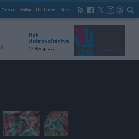
 Odber
Knihy
Útulkovo
Magazín
News Now
Archív
TASR
Rok
dobrovoľníctva
ky
Všetky správy