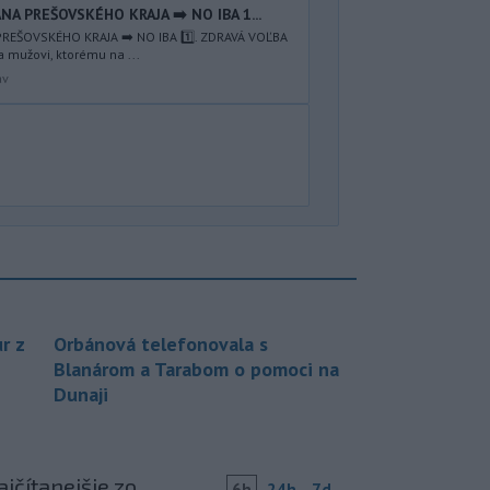
NA PREŠOVSKÉHO KRAJA ➡️ NO IBA 1️...
REŠOVSKÉHO KRAJA ➡️ NO IBA 1️⃣. ZDRAVÁ VOĽBA
a mužovi, ktorému na ...
av
r z
Orbánová telefonovala s
Blanárom a Tarabom o pomoci na
Dunaji
jčítanejšie zo
6h
24h
7d