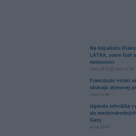
Na kúpalisku Diak
LÁTKA, osem ľudí s
nemocnici
aktualizovan
včera 18:23
,
včera 21:38
Francúzski vinári s
obávajú dymovej pr
včera 21:44
Uganda schválila v
do medzinárodných
Gazy
včera 20:49