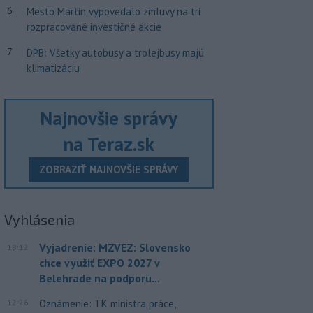
6
Mesto Martin vypovedalo zmluvy na tri
rozpracované investičné akcie
7
DPB: Všetky autobusy a trolejbusy majú
klimatizáciu
Najnovšie správy
na Teraz.sk
ZOBRAZIŤ NAJNOVŠIE SPRÁVY
Vyhlásenia
Vyjadrenie: MZVEZ: Slovensko
18:12
chce využiť EXPO 2027 v
Belehrade na podporu...
12:26
Oznámenie: TK ministra práce,