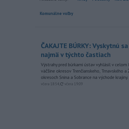
Komunálne voľby
ČAKAJTE BÚRKY: Vyskytnú sa 
najmä v týchto častiach
Výstrahy pred búrkami ústav vyhlásil v celom 
väčšine okresov Trenčianskeho, Trnavského a Ž
okresoch Snina a Sobrance na východe krajiny.
aktualizované
včera 18:54
,
včera 19:09