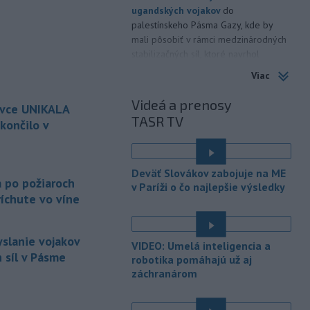
ugandských vojakov
do
palestínskeho Pásma Gazy, kde by
mali pôsobiť v rámci medzinárodných
stabilizačných síl, ktoré navrhol
americký prezident Donald Trump.
Viac
-
Anglická futbalová asociácia
20:07
Videá a prenosy
ovce UNIKALA
(FA) stiahla svoju podporu
TASR TV
prezidentovi
Medzinárodnej
končilo v
futbalovej federácie (FIFA) Giannimu
Infantinovi, ktorý je pod paľbou kritiky
é
po jeho neúspešnom pláne.
Deväť Slovákov zabojuje na ME
a po požiaroch
v Paríži o čo najlepšie výsledky
-
Vo štvrtok do polnoci treba
18:54
íchute vo víne
najmä na západe a severozápade
Slovenska počítať s búrkami.
Slovenský hydrometeorologický ústav
yslanie vojakov
VIDEO: Umelá inteligencia a
(SHMÚ) vydal výstrahy prvého stupňa.
 síl v Pásme
robotika pomáhajú už aj
Platia aj v okresoch Snina a Sobrance.
záchranárom
-
Polícia v súčinnosti s ďalšími
18:19
záchrannými zložkami zasahuje
na