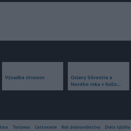
júce
Výsadba stromov
Oslavy Silvestra a
Nového roka v Košic...
túra
Turizmus
Cestovanie
Rok dobrovoľníctva
Dielo týždňa