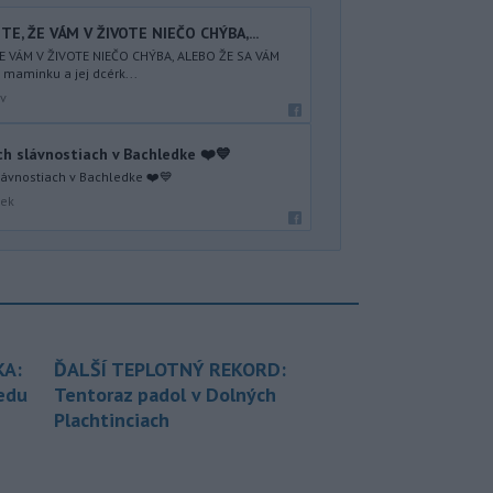
TE, ŽE VÁM V ŽIVOTE NIEČO CHÝBA,...
ŽE VÁM V ŽIVOTE NIEČO CHÝBA, ALEBO ŽE SA VÁM
 maminku a jej dcérk...
av
ch slávnostiach v Bachledke ❤️💙
lávnostiach v Bachledke ❤️💙
šek
KA:
ĎALŠÍ TEPLOTNÝ REKORD:
redu
Tentoraz padol v Dolných
Plachtinciach