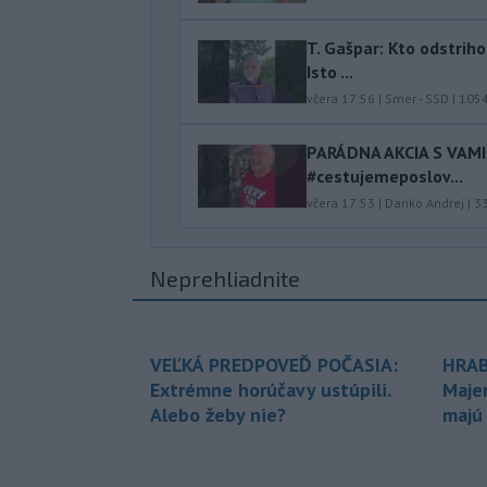
T. Gašpar: Kto odstrih
Isto ...
včera 17:56
|
Smer - SSD
|
105
PARÁDNA AKCIA S VAM
#cestujemeposlov...
včera 17:53
|
Danko Andrej
|
3
Neprehliadnite
VEĽKÁ PREDPOVEĎ POČASIA:
HRAB
Extrémne horúčavy ustúpili.
Maje
Alebo žeby nie?
majú