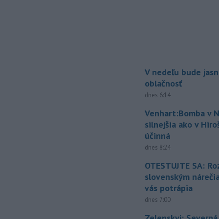
V nedeľu bude jasn
oblačnosť
dnes 6:14
Venhart:Bomba v N
silnejšia ako v Hir
účinná
dnes 8:24
OTESTUJTE SA: Ro
slovenským náreči
vás potrápia
dnes 7:00
Zelenskyj: Severná