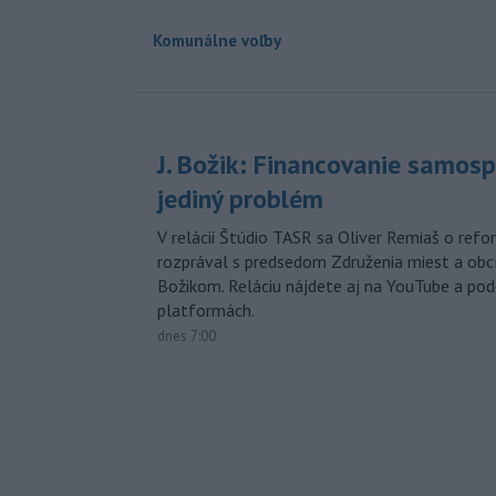
Komunálne voľby
J. Božik: Financovanie samospr
jediný problém
V relácii Štúdio TASR sa Oliver Remiaš o ref
rozprával s predsedom Združenia miest a ob
Božikom. Reláciu nájdete aj na YouTube a po
platformách.
dnes 7:00