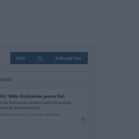
Info
Zobraziť viac
itúcií
U: Veľké Richňavské jazero Poč...
Veľké Richňavské jazero Počas tohtoročnej
 seriáli Kúpanie na Slo...
zdravotníctva Slovenskej republiky