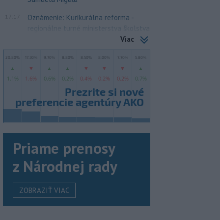
17:17
Oznámenie: Kurikurálna reforma -
regionálne turné ministerstva školstva
Viac
Priame prenosy
z Národnej rady
ZOBRAZIŤ VIAC