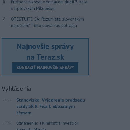
6
Prešov remizoval v domácom dueli 3. kola
s Liptovským Mikulášom
7
OTESTUJTE SA: Rozumiete slovenským
nárečiam? Tieto slová vás potrápia
Najnovšie správy
na Teraz.sk
ZOBRAZIŤ NAJNOVŠIE SPRÁVY
Vyhlásenia
Stanovisko: Vyjadrenie predsedu
21:21
vlády SR R. Fica k aktuálnym
témam
17:32
Oznámenie: TK ministra investícií
Samuela Migaľa