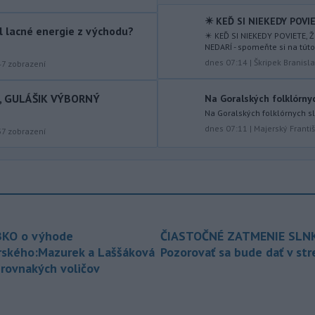
vody a jej zadržiavaniu na území
Slovenska.
✴️ KEĎ SI NIEKEDY POVIE
ol lacné energie z východu?
✴️ KEĎ SI NIEKEDY POVIETE, 
-
Prevádzka na
21:34
NEDARÍ - spomeňte si na túto
medzinárodnom letisku Catania–
dnes 07:14
|
Škripek Branisl
47
zobrazení
Fontanarossa
na talianskej Sicílii
bola v sobotu neskoro popoludní opäť
I, GULÁŠIK VÝBORNÝ
Na Goralských folklórny
obnovená. Pozastavenie príletov
Na Goralských folklórnych s
vyvolala erupcia sopky Etna, píše
dnes 07:11
|
Majerský Franti
37
zobrazení
TASR podľa agentúry AFP.
-
Spojené štáty obvinili Čínu z
20:38
destabilizujúcich aktivít
v blízkosti
spornej plytčiny Scarborough Shoal v
Juhočínskom mori.
-
Požiar lesného porastu vo
20:24
KO o výhode
ČIASTOČNÉ ZATMENIE SLN
Vojenskom obvode (VO) Záhorie
rského:Mazurek a Laššáková
Pozorovať sa bude dať v st
neďaleko
Senice sa v sobotu
 rovnakých voličov
podvečer podarilo dostať pod
kontrolu.