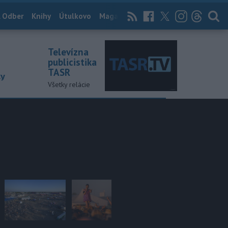
 Odber
Knihy
Útulkovo
Magazín
News Now
Archív
TASR
Televízna
publicistika
TASR
ky
Všetky relácie