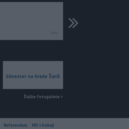
ďalšie
Zdroj:
Silvester na hrade Šariš
Ďalšie fotogalérie
>
Referendum
MS v hokeji