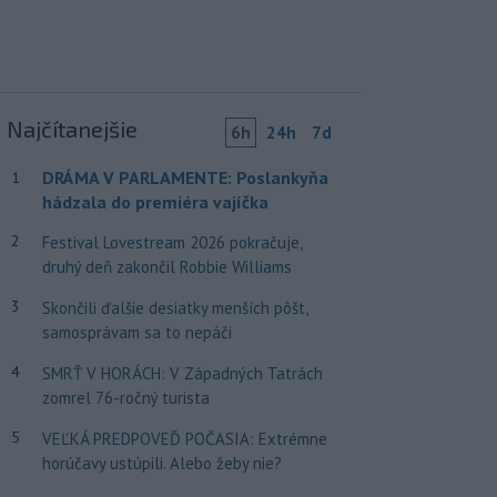
Najčítanejšie
6h
24h
7d
DRÁMA V PARLAMENTE: Poslankyňa
1
hádzala do premiéra vajíčka
2
Festival Lovestream 2026 pokračuje,
druhý deň zakončil Robbie Williams
3
Skončili ďalšie desiatky menších pôšt,
samosprávam sa to nepáči
4
SMRŤ V HORÁCH: V Západných Tatrách
zomrel 76-ročný turista
5
VEĽKÁ PREDPOVEĎ POČASIA: Extrémne
horúčavy ustúpili. Alebo žeby nie?