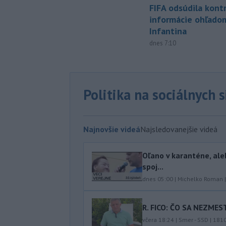
FIFA odsúdila kont
informácie ohľado
Infantina
dnes 7:10
Politika na sociálnych 
Najnovšie videá
Najsledovanejšie videá
Oľano v karanténe, ale
spoj...
dnes 05:00
|
Michelko Roman
R. FICO: ČO SA NEZMES
včera 18:24
|
Smer - SSD
|
181