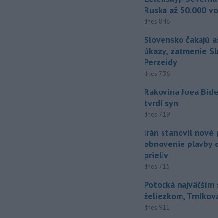
Ruska až 50.000 vo
dnes 8:46
Slovensko čakajú 
úkazy, zatmenie Sl
Perzeidy
dnes 7:36
Rakovina Joea Bide
tvrdí syn
dnes 7:19
Irán stanovil nové
obnovenie plavby 
prieliv
dnes 7:15
Potocká najväčším
želiezkom, Trníková
dnes 9:11