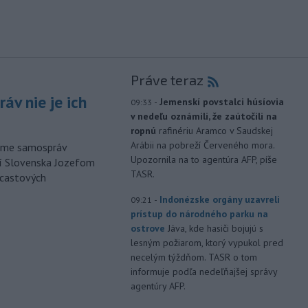
Práve teraz
áv nie je ich
-
Jemenskí povstalci húsíovia
09:33
v nedeľu oznámili, že zaútočili na
ropnú
rafinériu Aramco v Saudskej
Arábii na pobreží Červeného mora.
orme samospráv
Upozornila na to agentúra AFP, píše
cí Slovenska Jozefom
TASR.
dcastových
-
Indonézske orgány uzavreli
09:21
prístup do národného parku na
ostrove
Jáva, kde hasiči bojujú s
lesným požiarom, ktorý vypukol pred
necelým týždňom. TASR o tom
informuje podľa nedeľňajšej správy
agentúry AFP.