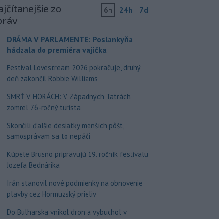
jčítanejšie zo
6h
24h
7d
práv
DRÁMA V PARLAMENTE: Poslankyňa
hádzala do premiéra vajíčka
Festival Lovestream 2026 pokračuje, druhý
deň zakončil Robbie Williams
SMRŤ V HORÁCH: V Západných Tatrách
zomrel 76-ročný turista
Skončili ďalšie desiatky menších pôšt,
samosprávam sa to nepáči
Kúpele Brusno pripravujú 19. ročník festivalu
Jozefa Bednárika
Irán stanovil nové podmienky na obnovenie
plavby cez Hormuzský prieliv
Do Bulharska vnikol dron a vybuchol v