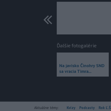
predchádza
Ďalšie fotogalérie
Na javisko Činohry SND
sa vracia Timra...
Aktuálne témy:
Kvízy
Podcasty
Rok Ľ.Š