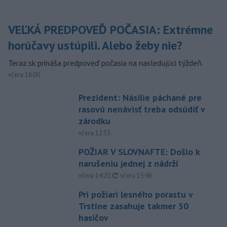
VEĽKÁ PREDPOVEĎ POČASIA: Extrémne
horúčavy ustúpili. Alebo žeby nie?
Teraz.sk prináša predpoveď počasia na nasledujúci týždeň.
včera 16:00
Prezident: Násilie páchané pre
rasovú nenávisť treba odsúdiť v
zárodku
včera 12:33
POŽIAR V SLOVNAFTE: Došlo k
narušeniu jednej z nádrží
aktualizované
včera 14:20
,
včera 15:46
Pri požiari lesného porastu v
Trstíne zasahuje takmer 50
hasičov