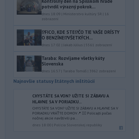
Kontrolný deň na Spišskom hrade
potvrdil výrazný pokrok...
dnes 18:09
|
Ministerstvo kultúry SR
|
16
zobrazení
⁉️FICO, KDE STE⁉️ČO TIE VAŠE DRÍSTY
O BENZÍNE⁉️VŠETKÝCH...
dnes 17:02
|
Jakab Július
|
5561
zobrazení
Taraba: Rozvíjame všetky kúty
Slovenska
dnes 16:57
|
Taraba Tomáš
|
3962
zobrazení
Najnovšie statusy štátnych inštitúcií
CHYSTÁTE SA VON? UŽITE SI ZÁBAVU A
HLAVNE SA V PORIADKU...
CHYSTÁTE SA VON? UŽITE SI ZÁBAVU A HLAVNE SA V
PORIADKU VRÁŤTE DOMOV📍 👮‍♂️ Policajti počas
nočnej akcie navštívili pa...
dnes 18:00
|
Polícia Slovenskej republiky