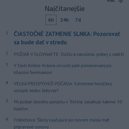
Viac
Najčítanejšie
6h
24h
7d
ČIASTOČNÉ ZATMENIE SLNKA: Pozorovať
1
sa bude dať v stredu
2
POŽIAR V SLOVNAFTE: Došlo k narušeniu jednej z nádrží
3
V časti Košice-Krásna otvorili park pomenovaný po
kňazovi Semivanovi
4
VEĽKÁ PREDPOVEĎ POČASIA: Extrémne horúčavy
ustúpili. Alebo žeby nie?
5
Pri požiari lesného porastu v Trstíne zasahuje takmer 50
hasičov
6
Fridrichová: Školy vyučujúce po novom musia mať
pripravené osnovy