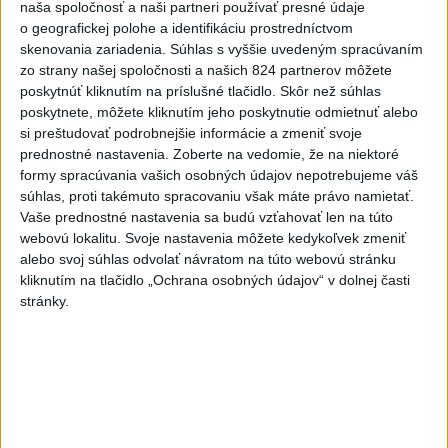
naša spoločnosť a naši partneri používať presné údaje
VIDEO: Umelá inteligencia a robotika
o geografickej polohe a identifikáciu prostredníctvom
pomáhajú už aj záchranárom
skenovania zariadenia. Súhlas s vyššie uvedeným spracúvaním
zo strany našej spoločnosti a našich 824 partnerov môžete
poskytnúť kliknutím na príslušné tlačidlo. Skôr než súhlas
poskytnete, môžete kliknutím jeho poskytnutie odmietnuť alebo
Správy
si preštudovať podrobnejšie informácie a zmeniť svoje
prednostné nastavenia.
Zoberte na vedomie, že na niektoré
formy spracúvania vašich osobných údajov nepotrebujeme váš
súhlas, proti takémuto spracovaniu však máte právo namietať.
Vaše prednostné nastavenia sa budú vzťahovať len na túto
webovú lokalitu. Svoje nastavenia môžete kedykoľvek zmeniť
alebo svoj súhlas odvolať návratom na túto webovú stránku
kliknutím na tlačidlo „Ochrana osobných údajov“ v dolnej časti
stránky.