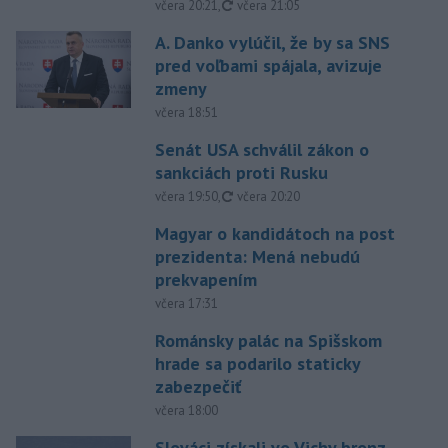
aktualizované
včera 20:21
,
včera 21:05
A. Danko vylúčil, že by sa SNS
pred voľbami spájala, avizuje
zmeny
včera 18:51
Senát USA schválil zákon o
sankciách proti Rusku
aktualizované
včera 19:50
,
včera 20:20
Magyar o kandidátoch na post
prezidenta: Mená nebudú
prekvapením
včera 17:31
Románsky palác na Spišskom
hrade sa podarilo staticky
zabezpečiť
včera 18:00
Slováci získali vo Vichy bronz,