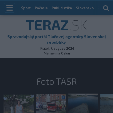
Index
Šport
Počasie
Publicistika
Slovensko
Zahranič
TERAZ
.SK
Spravodajský portál Tlačovej agentúry Slovenskej
republiky
Piatok
7. august 2026
Meniny má
Oskar
Foto TASR