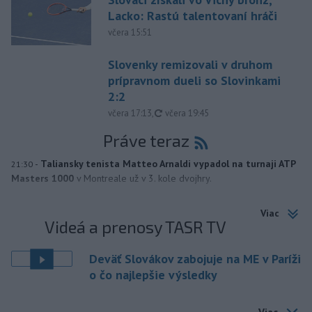
Lacko: Rastú talentovaní hráči
včera 15:51
Slovenky remizovali v druhom
prípravnom dueli so Slovinkami
2:2
aktualizované
včera 17:13
,
včera 19:45
Práve teraz
-
Taliansky tenista Matteo Arnaldi vypadol na turnaji ATP
21:30
Masters 1000
v Montreale už v 3. kole dvojhry.
Viac
Videá a prenosy TASR TV
Deväť Slovákov zabojuje na ME v Paríži
o čo najlepšie výsledky