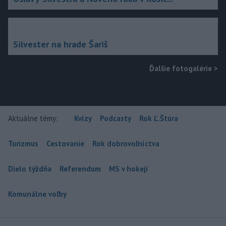
Silvester na hrade Šariš
Ďalšie fotogalérie
>
Aktuálne témy:
Kvízy
Podcasty
Rok Ľ.Štúra
Turizmus
Cestovanie
Rok dobrovoľníctva
Dielo týždňa
Referendum
MS v hokeji
Komunálne voľby