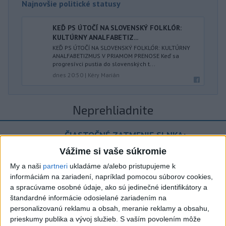
Najnovšie politické statusy
KEĎ PS ÚTOČÍ NA SLOVENSKÝ FOLKLÓR:
KULTÚRNY ANALFABETIZ...
KEĎ PS ÚTOČÍ NA SLOVENSKÝ FOLKLÓR: KULTÚRNY
ANALFABETIZMUS V PRIAMOM PRENOSE Keď sa
progresívci pustia do slovenských t...
dnes 20:50
|
Kéry Marián
Neprehliadnite
ČIASTOČNÉ ZATMENIE SLNKA:
Pozorovať sa bude dať v stredu
Vážime si vaše súkromie
My a naši
partneri
ukladáme a/alebo pristupujeme k
ĎALŠÍ TEPLOTNÝ REKORD: Tentoraz
informáciám na zariadení, napríklad pomocou súborov cookies,
padol v Dolných Plachtinciach
a spracúvame osobné údaje, ako sú jedinečné identifikátory a
štandardné informácie odosielané zariadením na
V Budapešti opäť padol teplotný
personalizovanú reklamu a obsah, meranie reklamy a obsahu,
rekord, tretí za päť týždňov
prieskumy publika a vývoj služieb.
S vaším povolením môže