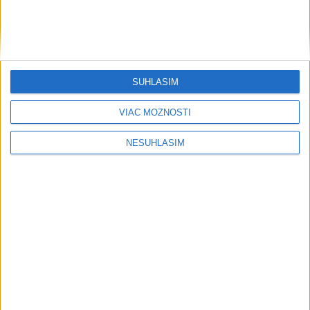
SÚHLASÍM
VIAC MOŽNOSTÍ
NESÚHLASÍM
Počasie
AKTUÁLNA PREDPOVEĎ POČASIA NA SEDEM DNÍ