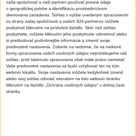
naša spoločnosť a naši partneri používať presné údaje
o geografickej polohe a identifikáciu prostredníctvom
SPOMIENKA NA ŠTVRTOK Hliadková činnosť
skenovania zariadenia. Súhlas s vyššie uvedeným spracúvaním
poriečnej políc...
zo strany našej spoločnosti a našich 824 partnerov môžete
SPOMIENKA NA ŠTVRTOK Hliadková činnosť poriečnej
poskytnúť kliknutím na príslušné tlačidlo. Skôr než súhlas
polície v 80 rokoch 20. storočia. Na kúpaliskách a
poskytnete, môžete kliknutím jeho poskytnutie odmietnuť alebo
prírodných jazerá...
si preštudovať podrobnejšie informácie a zmeniť svoje
včera 18:35
|
Polícia Slovenskej republiky
prednostné nastavenia.
Zoberte na vedomie, že na niektoré
formy spracúvania vašich osobných údajov nepotrebujeme váš
Najnovšie politické statusy
súhlas, proti takémuto spracovaniu však máte právo namietať.
Vaše prednostné nastavenia sa budú vzťahovať len na túto
webovú lokalitu. Svoje nastavenia môžete kedykoľvek zmeniť
9️⃣ KANDIDÁTOV NA ŽUPANA PREŠOVSKÉHO
KRAJA ➡️ NO IBA 1️...
alebo svoj súhlas odvolať návratom na túto webovú stránku
kliknutím na tlačidlo „Ochrana osobných údajov“ v dolnej časti
9️⃣ KANDIDÁTOV NA ŽUPANA PREŠOVSKÉHO KRAJA ➡️
NO IBA 1️⃣. ZDRAVÁ VOĽBA - MILAN MAJERSKÝ ✅️❗️
stránky.
Podpora mužovi, ktorému na ...
včera 21:23
|
Škripek Branislav
Neprehliadnite