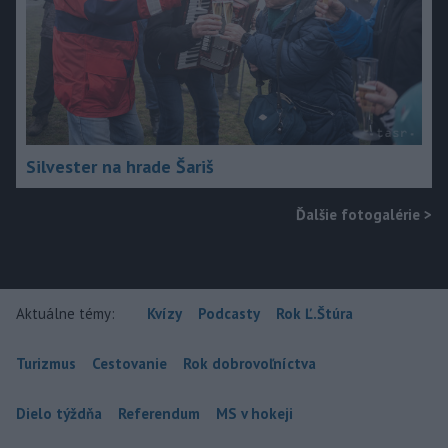
Silvester na hrade Šariš
Ďalšie fotogalérie
>
Aktuálne témy:
Kvízy
Podcasty
Rok Ľ.Štúra
Turizmus
Cestovanie
Rok dobrovoľníctva
Dielo týždňa
Referendum
MS v hokeji