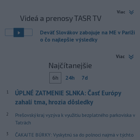
Viac
Videá a prenosy TASR TV
Deväť Slovákov zabojuje na ME v Paríži
o čo najlepšie výsledky
Viac
Najčítanejšie
6h
24h
7d
ÚPLNÉ ZATMENIE SLNKA: Časť Európy
1
zahalí tma, hrozia dôsledky
2
Prešovský kraj vyzýva k využitiu bezplatného parkoviska v
Tatrách
3
ČAKAJTE BÚRKY: Vyskytnú sa do polnoci najmä v týchto