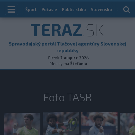
Index
Šport
Počasie
Publicistika
Slovensko
Zahranič
TERAZ
.SK
Spravodajský portál Tlačovej agentúry Slovenskej
republiky
Piatok
7. august 2026
Meniny má
Štefánia
Foto TASR