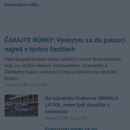
Komunálne voľby
ČAKAJTE BÚRKY: Vyskytnú sa do polnoci
najmä v týchto častiach
Výstrahy pred búrkami ústav vyhlásil v celom Bratislavskom
kraji, vo väčšine okresov Trenčianskeho, Trnavského a
Žilinského kraja a v okresoch Snina a Sobrance na východe
krajiny.
aktualizované
včera 18:54
,
včera 19:09
Na kúpalisku Diakovce UNIKALA
LÁTKA, osem ľudí skončilo v
nemocnici
aktualizované
včera 18:23
,
včera 21:38
Francúzski vinári sa po