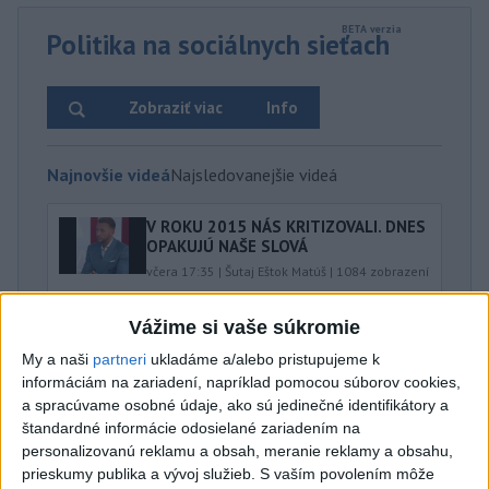
Politika na sociálnych sieťach
Zobraziť viac
Info
Najnovšie videá
Najsledovanejšie videá
V ROKU 2015 NÁS KRITIZOVALI. DNES
OPAKUJÚ NAŠE SLOVÁ
včera 17:35
|
Šutaj Eštok Matúš
|
1084
zobrazení
NEMÁME ROPU, ALE MÁME VODU‼️JEJ
Vážime si vaše súkromie
PREDAJ JE VLASTIZRADA‼️...
My a naši
partneri
ukladáme a/alebo pristupujeme k
včera 17:05
|
Jakab Július
|
1893
zobrazení
informáciám na zariadení, napríklad pomocou súborov cookies,
a spracúvame osobné údaje, ako sú jedinečné identifikátory a
‼️TOTO JE JASNÝ ODKAZ FICOVI‼️
štandardné informácie odosielané zariadením na
včera 16:20
|
Hnutie SLOVENSKO
|
8017
personalizovanú reklamu a obsah, meranie reklamy a obsahu,
zobrazení
prieskumy publika a vývoj služieb.
S vaším povolením môže
Najnovšie statusy štátnych inštitúcií