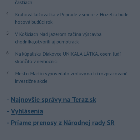
častiach
4
Kruhová križovatka v Poprade v smere z Hozelca bude
hotová budúci rok
5
V Košiciach Nad jazerom začína výstavba
chodníka,otvorili aj pumptrack
6
Na kúpalisku Diakovce UNIKALA LÁTKA, osem ľudí
skončilo v nemocnici
7
Mesto Martin vypovedalo zmluvy na tri rozpracované
investičné akcie
Najnovšie správy na Teraz.sk
Vyhlásenia
Priame prenosy z Národnej rady SR