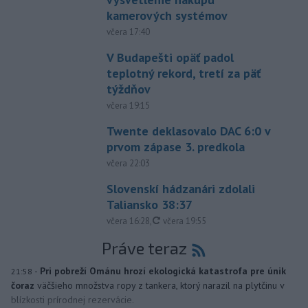
kamerových systémov
včera 17:40
V Budapešti opäť padol
teplotný rekord, tretí za päť
týždňov
včera 19:15
Twente deklasovalo DAC 6:0 v
prvom zápase 3. predkola
včera 22:03
Slovenskí hádzanári zdolali
Taliansko 38:37
aktualizované
včera 16:28
,
včera 19:55
Práve teraz
-
Pri pobreží Ománu hrozí ekologická katastrofa pre únik
21:58
čoraz
väčšieho množstva ropy z tankera, ktorý narazil na plytčinu v
blízkosti prírodnej rezervácie.