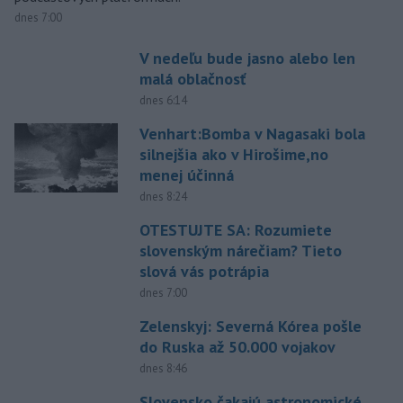
dnes 7:00
V nedeľu bude jasno alebo len
malá oblačnosť
dnes 6:14
Venhart:Bomba v Nagasaki bola
silnejšia ako v Hirošime,no
menej účinná
dnes 8:24
OTESTUJTE SA: Rozumiete
slovenským nárečiam? Tieto
slová vás potrápia
dnes 7:00
Zelenskyj: Severná Kórea pošle
do Ruska až 50.000 vojakov
dnes 8:46
Slovensko čakajú astronomické