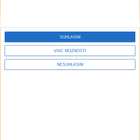
Počasie
AKTUÁLNA PREDPOVEĎ POČASIA NA SEDEM DNÍ
SÚHLASÍM
Sobota má byť jasná s teplotou do 33
VIAC MOŽNOSTÍ
stupňov celzia
V noci miestami ešte zväčšená oblačnosť a ojedinele
NESÚHLASÍM
doznievanie prehánok a búrok.
včera 6:55
V nedeľu bude jasno alebo len malá
oblačnosť
dnes 6:14
POZOR NA HARÚČAVY: SHMÚ vydalo