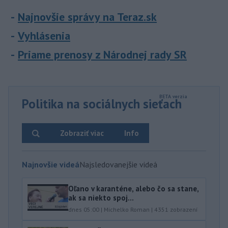
Najnovšie správy na Teraz.sk
Vyhlásenia
Priame prenosy z Národnej rady SR
Politika na sociálnych sieťach
Zobraziť viac
Info
Najnovšie videá
Najsledovanejšie videá
Oľano v karanténe, alebo čo sa stane,
ak sa niekto spoj...
dnes 05:00
|
Michelko Roman
|
4351
zobrazení