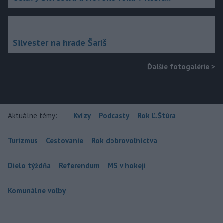
Silvester na hrade Šariš
Ďalšie fotogalérie
>
Aktuálne témy:
Kvízy
Podcasty
Rok Ľ.Štúra
Turizmus
Cestovanie
Rok dobrovoľníctva
Dielo týždňa
Referendum
MS v hokeji
Komunálne voľby