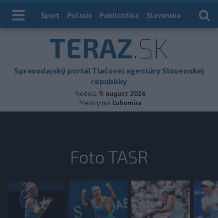
Index
Šport
Počasie
Publicistika
Slovensko
Zahranič
TERAZ
.SK
Spravodajský portál Tlačovej agentúry Slovenskej
republiky
Nedela
9. august 2026
Meniny má
Ľubomíra
Foto TASR