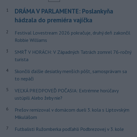
DRÁMA V PARLAMENTE: Poslankyňa
1
hádzala do premiéra vajíčka
2
Festival Lovestream 2026 pokračuje, druhý deň zakončil
Robbie Williams
3
SMRŤ V HORÁCH: V Západných Tatrách zomrel 76-ročný
turista
4
Skončili ďalšie desiatky menších pôšt, samosprávam sa
to nepáči
5
VEĽKÁ PREDPOVEĎ POČASIA: Extrémne horúčavy
ustúpili. Alebo žeby nie?
6
Prešov remizoval v domácom dueli 3. kola s Liptovským
Mikulášom
7
Futbalisti Ružomberka podľahli Podbrezovej v 3. kole