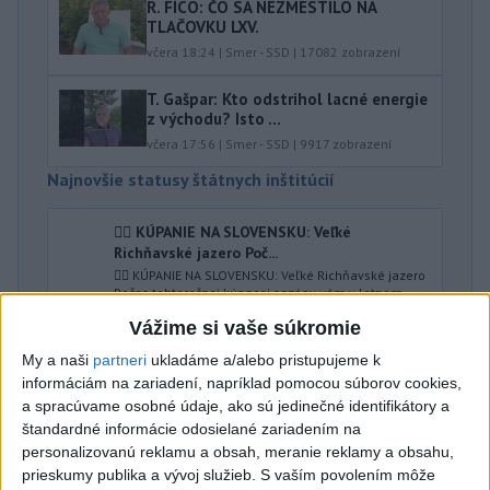
R. FICO: ČO SA NEZMESTILO NA
TLAČOVKU LXV.
včera 18:24
|
Smer - SSD
|
17082
zobrazení
T. Gašpar: Kto odstrihol lacné energie
z východu? Isto ...
včera 17:56
|
Smer - SSD
|
9917
zobrazení
Najnovšie statusy štátnych inštitúcií
🏊‍♀ KÚPANIE NA SLOVENSKU: Veľké
Richňavské jazero Poč...
🏊‍♀ KÚPANIE NA SLOVENSKU: Veľké Richňavské jazero
Počas tohtoročnej kúpacej sezóny vám v letnom
seriáli Kúpanie na Slo...
Vážime si vaše súkromie
dnes 07:00
|
Úrad verejného zdravotníctva
Slovenskej republiky
My a naši
partneri
ukladáme a/alebo pristupujeme k
informáciám na zariadení, napríklad pomocou súborov cookies,
a spracúvame osobné údaje, ako sú jedinečné identifikátory a
Najnovšie politické statusy
štandardné informácie odosielané zariadením na
personalizovanú reklamu a obsah, meranie reklamy a obsahu,
👉Minulotýždňové odhalenie, že exposlanec
prieskumy publika a vývoj služieb.
S vaším povolením môže
Oľano Dominik...