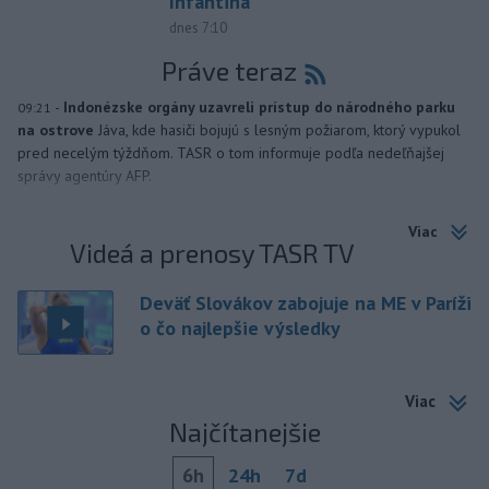
Infantina
dnes 7:10
Práve teraz
-
Indonézske orgány uzavreli prístup do národného parku
09:21
na ostrove
Jáva, kde hasiči bojujú s lesným požiarom, ktorý vypukol
pred necelým týždňom. TASR o tom informuje podľa nedeľňajšej
správy agentúry AFP.
Viac
Videá a prenosy TASR TV
Deväť Slovákov zabojuje na ME v Paríži
o čo najlepšie výsledky
Viac
Najčítanejšie
6h
24h
7d