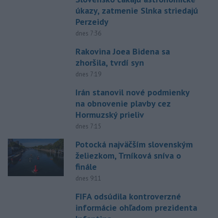
úkazy, zatmenie Slnka striedajú
Perzeidy
dnes 7:36
Rakovina Joea Bidena sa
zhoršila, tvrdí syn
dnes 7:19
Irán stanovil nové podmienky
na obnovenie plavby cez
Hormuzský prieliv
dnes 7:15
Potocká najväčším slovenským
želiezkom, Trníková sníva o
finále
dnes 9:11
FIFA odsúdila kontroverzné
informácie ohľadom prezidenta