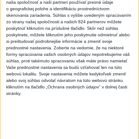
naša spoločnosť a naši partneri používať presné údaje
👉Minulotýždňové odhalenie, že exposlanec Oľano
o geografickej polohe a identifikáciu prostredníctvom
Dominik Drdul komunikoval s lovcom sexuálnych
predátorov z Česka a že po...
skenovania zariadenia. Súhlas s vyššie uvedeným spracúvaním
dnes 06:37
|
Michelko Roman
zo strany našej spoločnosti a našich 824 partnerov môžete
poskytnúť kliknutím na príslušné tlačidlo. Skôr než súhlas
poskytnete, môžete kliknutím jeho poskytnutie odmietnuť alebo
Neprehliadnite
si preštudovať podrobnejšie informácie a zmeniť svoje
prednostné nastavenia.
Zoberte na vedomie, že na niektoré
formy spracúvania vašich osobných údajov nepotrebujeme váš
VEĽKÁ PREDPOVEĎ POČASIA:
súhlas, proti takémuto spracovaniu však máte právo namietať.
Extrémne horúčavy ustúpili. Alebo
Vaše prednostné nastavenia sa budú vzťahovať len na túto
žeby nie?
webovú lokalitu. Svoje nastavenia môžete kedykoľvek zmeniť
alebo svoj súhlas odvolať návratom na túto webovú stránku
HRABKO o výhode
kliknutím na tlačidlo „Ochrana osobných údajov“ v dolnej časti
Majerského:Mazurek a Laššáková majú
stránky.
rovnakých voličov
ČIASTOČNÉ ZATMENIE SLNKA:
Pozorovať sa bude dať v stredu