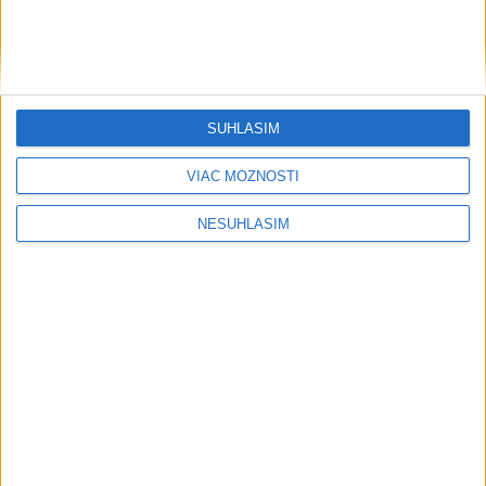
AKTUÁLNA PREDPOVEĎ POČASIA NA SEDEM DNÍ
SÚHLASÍM
....
VIAC MOŽNOSTÍ
NESÚHLASÍM
....