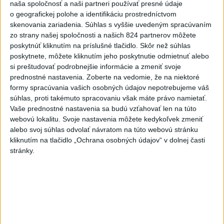
naša spoločnosť a naši partneri používať presné údaje
o geografickej polohe a identifikáciu prostredníctvom
Neprehliadnite
skenovania zariadenia. Súhlas s vyššie uvedeným spracúvaním
zo strany našej spoločnosti a našich 824 partnerov môžete
ČIASTOČNÉ ZATMENIE SLNKA:
poskytnúť kliknutím na príslušné tlačidlo. Skôr než súhlas
poskytnete, môžete kliknutím jeho poskytnutie odmietnuť alebo
Pozorovať sa bude dať v stredu
si preštudovať podrobnejšie informácie a zmeniť svoje
prednostné nastavenia.
Zoberte na vedomie, že na niektoré
ĎALŠÍ TEPLOTNÝ REKORD: Tentoraz
formy spracúvania vašich osobných údajov nepotrebujeme váš
padol v Dolných Plachtinciach
súhlas, proti takémuto spracovaniu však máte právo namietať.
Vaše prednostné nastavenia sa budú vzťahovať len na túto
V Budapešti opäť padol teplotný
webovú lokalitu. Svoje nastavenia môžete kedykoľvek zmeniť
rekord, tretí za päť týždňov
alebo svoj súhlas odvolať návratom na túto webovú stránku
kliknutím na tlačidlo „Ochrana osobných údajov“ v dolnej časti
stránky.
VIDEO: Umelá inteligencia a robotika
pomáhajú už aj záchranárom
Správy