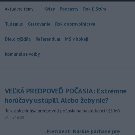
Aktuálne témy:
Kvízy
Podcasty
Rok Ľ.Štúra
Turizmus
Cestovanie
Rok dobrovoľníctva
Dielo týždňa
Referendum
MS v hokeji
Komunálne voľby
VEĽKÁ PREDPOVEĎ POČASIA: Extrémne
horúčavy ustúpili. Alebo žeby nie?
Teraz.sk prináša predpoveď počasia na nasledujúci týždeň.
včera 16:00
Prezident: Násilie páchané pre