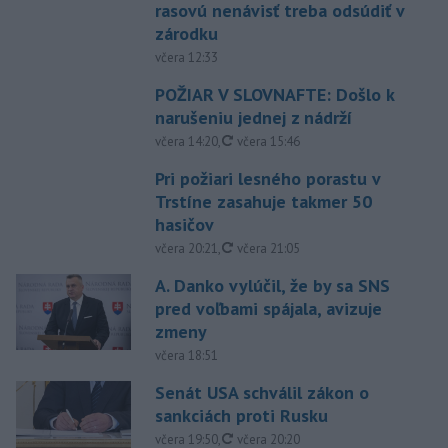
rasovú nenávisť treba odsúdiť v
zárodku
včera 12:33
POŽIAR V SLOVNAFTE: Došlo k
narušeniu jednej z nádrží
aktualizované
včera 14:20
,
včera 15:46
Pri požiari lesného porastu v
Trstíne zasahuje takmer 50
hasičov
aktualizované
včera 20:21
,
včera 21:05
A. Danko vylúčil, že by sa SNS
pred voľbami spájala, avizuje
zmeny
včera 18:51
Senát USA schválil zákon o
sankciách proti Rusku
aktualizované
včera 19:50
,
včera 20:20