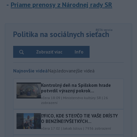
Priame prenosy z Národnej rady SR
Politika na sociálnych sieťach
Zobraziť viac
Info
Najnovšie videá
Najsledovanejšie videá
Kontrolný deň na Spišskom hrade
potvrdil výrazný pokrok...
včera 18:09
|
Ministerstvo kultúry SR
|
26
zobrazení
⁉️FICO, KDE STE⁉️ČO TIE VAŠE DRÍSTY
O BENZÍNE⁉️VŠETKÝCH...
včera 17:02
|
Jakab Július
|
7936
zobrazení