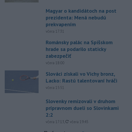
Magyar o kandidátoch na post
prezidenta: Mená nebudú
prekvapením
včera 17:31
Románsky palác na Spišskom
hrade sa podarilo staticky
zabezpečiť
včera 18:00
Slováci získali vo Vichy bronz,
Lacko: Rastú talentovaní hráči
včera 15:51
Slovenky remizovali v druhom
prípravnom dueli so Slovinkami
2:2
aktualizované
včera 17:13
,
včera 19:45