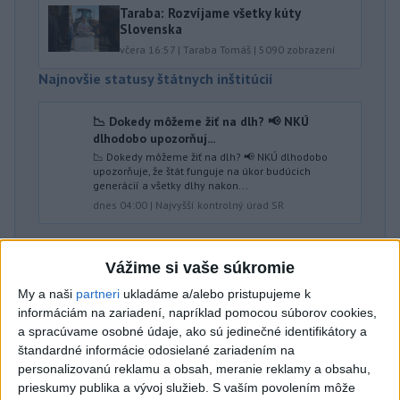
Taraba: Rozvíjame všetky kúty
Slovenska
včera 16:57
|
Taraba Tomáš
|
5090
zobrazení
Najnovšie statusy štátnych inštitúcií
📉 Dokedy môžeme žiť na dlh? 📢 NKÚ
dlhodobo upozorňuj...
📉 Dokedy môžeme žiť na dlh? 📢 NKÚ dlhodobo
upozorňuje, že štát funguje na úkor budúcich
generácií a všetky dlhy nakon...
dnes 04:00
|
Najvyšší kontrolný úrad SR
Najnovšie politické statusy
Vážime si vaše súkromie
KEĎ PS ÚTOČÍ NA SLOVENSKÝ FOLKLÓR:
My a naši
partneri
ukladáme a/alebo pristupujeme k
KULTÚRNY ANALFABETIZ...
informáciám na zariadení, napríklad pomocou súborov cookies,
KEĎ PS ÚTOČÍ NA SLOVENSKÝ FOLKLÓR: KULTÚRNY
a spracúvame osobné údaje, ako sú jedinečné identifikátory a
ANALFABETIZMUS V PRIAMOM PRENOSE Keď sa
štandardné informácie odosielané zariadením na
progresívci pustia do slovenských t...
personalizovanú reklamu a obsah, meranie reklamy a obsahu,
včera 20:50
|
Kéry Marián
prieskumy publika a vývoj služieb.
S vaším povolením môže