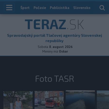
Index
Šport
Počasie
Publicistika
Slovensko
Zahranič
TERAZ
.SK
Spravodajský portál Tlačovej agentúry Slovenskej
republiky
Sobota
8. august 2026
Meniny má
Oskar
Foto TASR