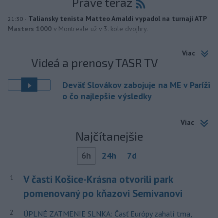
Práve teraz
-
Taliansky tenista Matteo Arnaldi vypadol na turnaji ATP
21:30
Masters 1000
v Montreale už v 3. kole dvojhry.
Viac
Videá a prenosy TASR TV
Deväť Slovákov zabojuje na ME v Paríži
o čo najlepšie výsledky
Viac
Najčítanejšie
6h
24h
7d
V časti Košice-Krásna otvorili park
1
pomenovaný po kňazovi Semivanovi
2
ÚPLNÉ ZATMENIE SLNKA: Časť Európy zahalí tma,