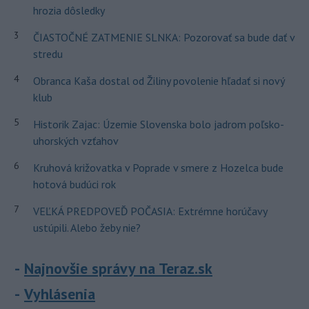
hrozia dôsledky
3
ČIASTOČNÉ ZATMENIE SLNKA: Pozorovať sa bude dať v
stredu
4
Obranca Kaša dostal od Žiliny povolenie hľadať si nový
klub
5
Historik Zajac: Územie Slovenska bolo jadrom poľsko-
uhorských vzťahov
6
Kruhová križovatka v Poprade v smere z Hozelca bude
hotová budúci rok
7
VEĽKÁ PREDPOVEĎ POČASIA: Extrémne horúčavy
ustúpili. Alebo žeby nie?
Najnovšie správy na Teraz.sk
Vyhlásenia