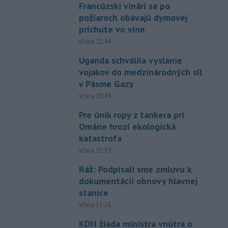
Francúzski vinári sa po
požiaroch obávajú dymovej
príchute vo víne
včera 21:44
Uganda schválila vyslanie
vojakov do medzinárodných síl
v Pásme Gazy
včera 20:49
Pre únik ropy z tankera pri
Ománe hrozí ekologická
katastrofa
včera 21:59
Ráž: Podpísali sme zmluvu k
dokumentácii obnovy hlavnej
stanice
včera 15:26
KDH žiada ministra vnútra o