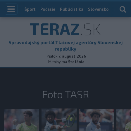
Index
Šport
Počasie
Publicistika
Slovensko
Zahranič
TERAZ
.SK
Spravodajský portál Tlačovej agentúry Slovenskej
republiky
Piatok
7. august 2026
Meniny má
Štefánia
Foto TASR