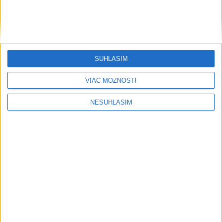
SÚHLASÍM
VIAC MOŽNOSTÍ
NESÚHLASÍM
Počasie
AKTUÁLNA PREDPOVEĎ POČASIA NA SEDEM DNÍ