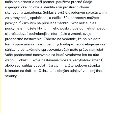
naša spoločnosť a naši partneri používať presné údaje
o geografickej polohe a identifikáciu prostredníctvom
SPOMIENKA NA ŠTVRTOK Hliadková činnosť
skenovania zariadenia. Súhlas s vyššie uvedeným spracúvaním
poriečnej políc...
zo strany našej spoločnosti a našich 824 partnerov môžete
SPOMIENKA NA ŠTVRTOK Hliadková činnosť poriečnej
poskytnúť kliknutím na príslušné tlačidlo. Skôr než súhlas
polície v 80 rokoch 20. storočia. Na kúpaliskách a
poskytnete, môžete kliknutím jeho poskytnutie odmietnuť alebo
prírodných jazerá...
si preštudovať podrobnejšie informácie a zmeniť svoje
včera 18:35
|
Polícia Slovenskej republiky
prednostné nastavenia.
Zoberte na vedomie, že na niektoré
formy spracúvania vašich osobných údajov nepotrebujeme váš
Najnovšie politické statusy
súhlas, proti takémuto spracovaniu však máte právo namietať.
Vaše prednostné nastavenia sa budú vzťahovať len na túto
webovú lokalitu. Svoje nastavenia môžete kedykoľvek zmeniť
9️⃣ KANDIDÁTOV NA ŽUPANA PREŠOVSKÉHO
KRAJA ➡️ NO IBA 1️...
alebo svoj súhlas odvolať návratom na túto webovú stránku
kliknutím na tlačidlo „Ochrana osobných údajov“ v dolnej časti
9️⃣ KANDIDÁTOV NA ŽUPANA PREŠOVSKÉHO KRAJA ➡️
NO IBA 1️⃣. ZDRAVÁ VOĽBA - MILAN MAJERSKÝ ✅️❗️
stránky.
Podpora mužovi, ktorému na ...
včera 21:23
|
Škripek Branislav
Neprehliadnite