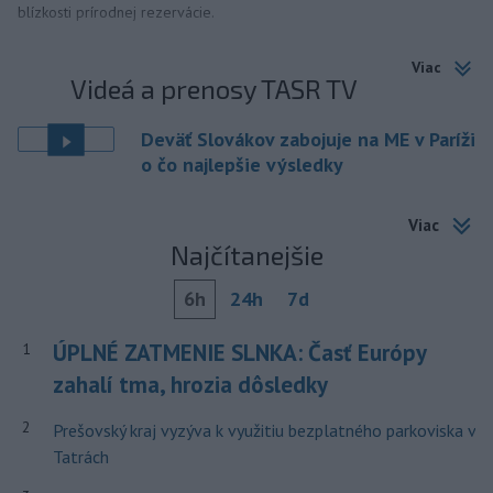
blízkosti prírodnej rezervácie.
Viac
Videá a prenosy TASR TV
Deväť Slovákov zabojuje na ME v Paríži
o čo najlepšie výsledky
Viac
Najčítanejšie
6h
24h
7d
ÚPLNÉ ZATMENIE SLNKA: Časť Európy
1
zahalí tma, hrozia dôsledky
2
Prešovský kraj vyzýva k využitiu bezplatného parkoviska v
Tatrách