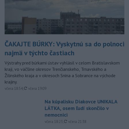
ČAKAJTE BÚRKY: Vyskytnú sa do polnoci
najmä v týchto častiach
Výstrahy pred búrkami ústav vyhlásil v celom Bratislavskom
kraji, vo väčšine okresov Trenčianskeho, Trnavského a
Žilinského kraja a v okresoch Snina a Sobrance na východe
krajiny.
aktualizované
včera 18:54
,
včera 19:09
Na kúpalisku Diakovce UNIKALA
LÁTKA, osem ľudí skončilo v
nemocnici
aktualizované
včera 18:23
,
včera 21:38