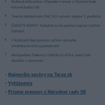
3
Kruhová križovatka v Poprade v smere z Hozelca bude
hotová budúci rok
4
Twente deklasovalo DAC 6:0 v prvom zápase 3. predkola
5
ČAKAJTE BÚRKY: Vyskytnú sa do polnoci najmä v týchto
častiach
6
V Košiciach Nad jazerom začína výstavba
chodníka,otvorili aj pumptrack
7
Na kúpalisku Diakovce UNIKALA LÁTKA, osem ľudí
skončilo v nemocnici
Najnovšie správy na Teraz.sk
Vyhlásenia
Priame prenosy z Národnej rady SR