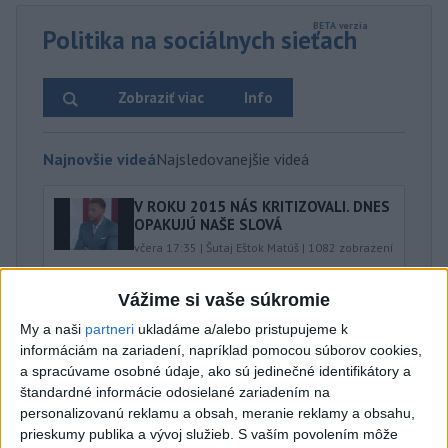
Politika na sociálnych sieťach
Zobraziť viac
Info
Najnovšie videá
Najsledovanejšie videá
V ROKU 2015 NÁS KRITIZOVALI. DNES
OPAKUJÚ NAŠE SLOVÁ
včera 17:35
|
Šutaj Eštok Matúš
|
1082
zobrazení
NEMÁME ROPU, ALE MÁME VODU‼️JEJ
Vážime si vaše súkromie
PREDAJ JE VLASTIZRADA‼️...
My a naši
partneri
ukladáme a/alebo pristupujeme k
včera 17:05
|
Jakab Július
|
1824
zobrazení
informáciám na zariadení, napríklad pomocou súborov cookies,
a spracúvame osobné údaje, ako sú jedinečné identifikátory a
‼️TOTO JE JASNÝ ODKAZ FICOVI‼️
štandardné informácie odosielané zariadením na
včera 16:20
|
Hnutie SLOVENSKO
|
7824
personalizovanú reklamu a obsah, meranie reklamy a obsahu,
zobrazení
prieskumy publika a vývoj služieb.
S vaším povolením môže
Najnovšie statusy štátnych inštitúcií