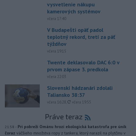
vysvetlenie nákupu
kamerových systémov
včera 17:40
V Budapešti opäť padol
teplotný rekord, tretí za päť
týždňov
včera 19:15
Twente deklasovalo DAC 6:0 v
prvom zápase 3. predkola
včera 22:03
Slovenskí hádzanári zdolali
Taliansko 38:37
aktualizované
včera 16:28
,
včera 19:55
Práve teraz
-
Pri pobreží Ománu hrozí ekologická katastrofa pre únik
21:58
čoraz
väčšieho množstva ropy z tankera, ktorý narazil na plytčinu v