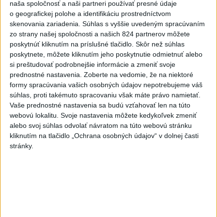
naša spoločnosť a naši partneri používať presné údaje
potrápia
o geografickej polohe a identifikáciu prostredníctvom
skenovania zariadenia. Súhlas s vyššie uvedeným spracúvaním
VEĽKÁ PREDPOVEĎ POČASIA:
zo strany našej spoločnosti a našich 824 partnerov môžete
Extrémne horúčavy ustúpili. Alebo
poskytnúť kliknutím na príslušné tlačidlo. Skôr než súhlas
žeby nie?
poskytnete, môžete kliknutím jeho poskytnutie odmietnuť alebo
si preštudovať podrobnejšie informácie a zmeniť svoje
HRABKO o výhode
prednostné nastavenia.
Zoberte na vedomie, že na niektoré
Majerského:Mazurek a Laššáková majú
formy spracúvania vašich osobných údajov nepotrebujeme váš
rovnakých voličov
súhlas, proti takémuto spracovaniu však máte právo namietať.
Vaše prednostné nastavenia sa budú vzťahovať len na túto
webovú lokalitu. Svoje nastavenia môžete kedykoľvek zmeniť
alebo svoj súhlas odvolať návratom na túto webovú stránku
Správy
kliknutím na tlačidlo „Ochrana osobných údajov“ v dolnej časti
stránky.