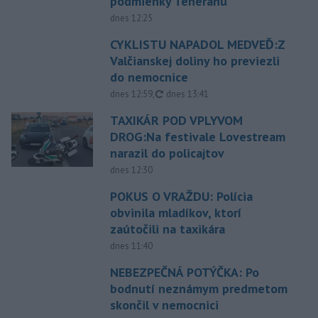
podmienky Teheránu
dnes 12:25
CYKLISTU NAPADOL MEDVEĎ:Z
Valčianskej doliny ho previezli
do nemocnice
aktualizované
dnes 12:59
,
dnes 13:41
TAXIKÁR POD VPLYVOM
DROG:Na festivale Lovestream
narazil do policajtov
dnes 12:30
POKUS O VRAŽDU: Polícia
obvinila mladíkov, ktorí
zaútočili na taxikára
dnes 11:40
NEBEZPEČNÁ POTÝČKA: Po
bodnutí neznámym predmetom
skončil v nemocnici