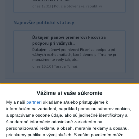
dnes 12:03
|
Polícia Slovenskej republiky
Najnovšie politické statusy
Ďakujem pánovi premiérovi Ficovi za
podporu pri vážnych...
Ďakujem pánovi premiérovi Ficovi za podporu pri
vážnych rozhodnutiach, ktoré denne prijímame pri
manažmente vody tak, ab...
dnes 13:10
|
Taraba Tomáš
Neprehliadnite
Vážime si vaše súkromie
J. Božik: Financovanie samospráv nie
My a naši
partneri
ukladáme a/alebo pristupujeme k
informáciám na zariadení, napríklad pomocou súborov cookies,
je ich jediný problém
a spracúvame osobné údaje, ako sú jedinečné identifikátory a
štandardné informácie odosielané zariadením na
OTESTUJTE SA: Rozumiete
personalizovanú reklamu a obsah, meranie reklamy a obsahu,
prieskumy publika a vývoj služieb.
S vaším povolením môže
slovenským nárečiam? Tieto slová vás