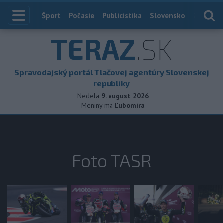
Index
Šport
Počasie
Publicistika
Slovensko
Zahranič
TERAZ
.SK
Spravodajský portál Tlačovej agentúry Slovenskej
republiky
Nedela
9. august 2026
Meniny má
Ľubomíra
Foto TASR