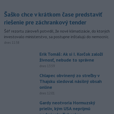
Šaško chce v krátkom čase predstaviť
riešenie pre záchrankový tender
Šéf rezortu zároveň potvrdil, že nové klimatizácie, do ktorých
investovalo ministerstvo, sa postupne inštalujú do nemocníc.
dnes 11:58
Erik Tomáš: Ak si I. Korčok založí
živnosť, nebude to správne
dnes 13:59
Chlapec obvinený zo streľby v
Thajsku sledoval násilný obsah
online
dnes 12:01
Gardy neotvoria Hormuzský
prieliv, kým USA neprijmú