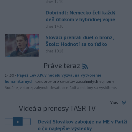
dnes 12:10
Dobrindt: Nemecko čelí každý
deň útokom v hybridnej vojne
dnes 14:30
Slováci prehrali duel o bronz,
Štolc: Hodnotí sa to ťažko
dnes 10:18
Práve teraz
-
Pápež Lev XIV. v nedeľu vyzval na vytvorenie
14:30
humanitárnych
koridorov pre civilistov zasiahnutých vojnou v
Sudáne, v ktorej zahynuli desaťtisíce ľudí a milióny sú vysídlené.
Viac
Videá a prenosy TASR TV
Deväť Slovákov zabojuje na ME v Paríži
o čo najlepšie výsledky