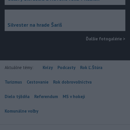
Silvester na hrade Šariš
Ďalšie fotogalérie
>
Aktuálne témy:
Kvízy
Podcasty
Rok Ľ.Štúra
Turizmus
Cestovanie
Rok dobrovoľníctva
Dielo týždňa
Referendum
MS v hokeji
Komunálne voľby