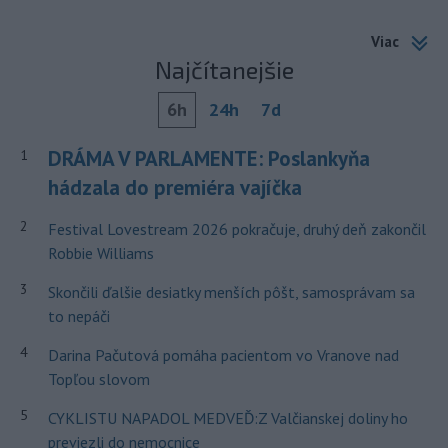
Viac
Najčítanejšie
6h
24h
7d
DRÁMA V PARLAMENTE: Poslankyňa
1
hádzala do premiéra vajíčka
2
Festival Lovestream 2026 pokračuje, druhý deň zakončil
Robbie Williams
3
Skončili ďalšie desiatky menších pôšt, samosprávam sa
to nepáči
4
Darina Pačutová pomáha pacientom vo Vranove nad
Topľou slovom
5
CYKLISTU NAPADOL MEDVEĎ:Z Valčianskej doliny ho
previezli do nemocnice