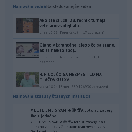
Najnovšie videá
Najsledovanejšie videá
Ako ste si užili 28. ročník turnaja
veteránov volejbalu...
dnes 13:08
|
Ferenčák Ján
|
17
zobrazení
Oľano v karanténe, alebo čo sa stane,
ak sa niekto spoj...
dnes 05:00
|
Michelko Roman
|
15191
zobrazení
R. FICO: ČO SA NEZMESTILO NA
TLAČOVKU LXV.
včera 18:24
|
Smer - SSD
|
26930
zobrazení
Najnovšie statusy štátnych inštitúcií
V LETE SME S VAMI🔥🙂 🎥A toto sú zábery
iba z jedného...
V LETE SME S VAMI🔥🙂 🎥A toto sú zábery iba z
jedného víkendu v Žilinskom kraji. ❤️Festival v
Terchovej, projekt Int...