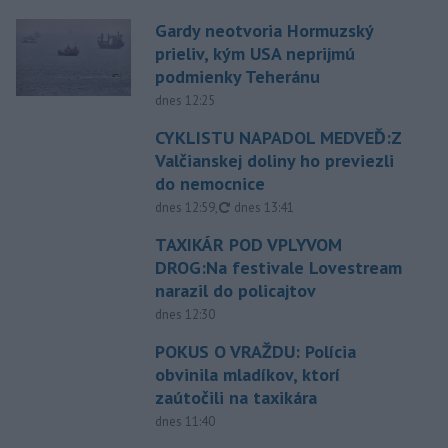
Gardy neotvoria Hormuzský
prieliv, kým USA neprijmú
podmienky Teheránu
dnes 12:25
CYKLISTU NAPADOL MEDVEĎ:Z
Valčianskej doliny ho previezli
do nemocnice
aktualizované
dnes 12:59
,
dnes 13:41
TAXIKÁR POD VPLYVOM
DROG:Na festivale Lovestream
narazil do policajtov
dnes 12:30
POKUS O VRAŽDU: Polícia
obvinila mladíkov, ktorí
zaútočili na taxikára
dnes 11:40