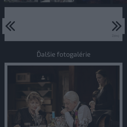
predchádzajúce
ďa
Zdroj:
Ďalšie fotogalérie