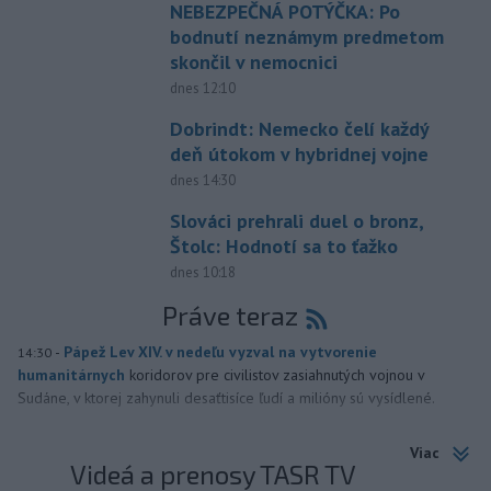
NEBEZPEČNÁ POTÝČKA: Po
bodnutí neznámym predmetom
skončil v nemocnici
dnes 12:10
Dobrindt: Nemecko čelí každý
deň útokom v hybridnej vojne
dnes 14:30
Slováci prehrali duel o bronz,
Štolc: Hodnotí sa to ťažko
dnes 10:18
Práve teraz
-
Pápež Lev XIV. v nedeľu vyzval na vytvorenie
14:30
humanitárnych
koridorov pre civilistov zasiahnutých vojnou v
Sudáne, v ktorej zahynuli desaťtisíce ľudí a milióny sú vysídlené.
Viac
Videá a prenosy TASR TV