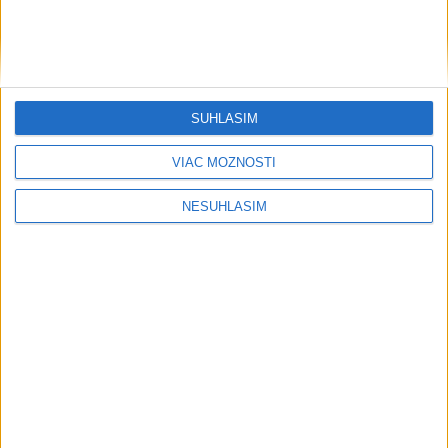
SÚHLASÍM
VIAC MOŽNOSTÍ
NESÚHLASÍM
Počasie
AKTUÁLNA PREDPOVEĎ POČASIA NA SEDEM DNÍ
....