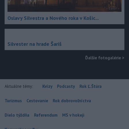
Oslavy Silvestra a Nového roka v Košic...
Silvester na hrade Šariš
Ďalšie fotogalérie
>
Aktuálne témy:
Kvízy
Podcasty
Rok Ľ.Štúra
Turizmus
Cestovanie
Rok dobrovoľníctva
Dielo týždňa
Referendum
MS v hokeji