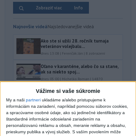
Zobraziť viac
Info
Najnovšie videá
Najsledovanejšie videá
Ako ste si užili 28. ročník turnaja
veteránov volejbalu...
dnes 13:08
|
Ferenčák Ján
|
8
zobrazení
Oľano v karanténe, alebo čo sa stane,
ak sa niekto spoj...
dnes 05:00
|
Michelko Roman
|
14870
zobrazení
Vážime si vaše súkromie
R. FICO: ČO SA NEZMESTILO NA
My a naši
partneri
ukladáme a/alebo pristupujeme k
TLAČOVKU LXV.
informáciám na zariadení, napríklad pomocou súborov cookies,
včera 18:24
|
Smer - SSD
|
26639
zobrazení
a spracúvame osobné údaje, ako sú jedinečné identifikátory a
Najnovšie statusy štátnych inštitúcií
štandardné informácie odosielané zariadením na
personalizovanú reklamu a obsah, meranie reklamy a obsahu,
prieskumy publika a vývoj služieb.
S vaším povolením môže
V LETE SME S VAMI🔥🙂 🎥A toto sú zábery