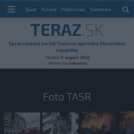
Index
Šport
Počasie
Publicistika
Slovensko
Zahranič
TERAZ
.SK
Spravodajský portál Tlačovej agentúry Slovenskej
republiky
Nedela
9. august 2026
Meniny má
Ľubomíra
Foto TASR