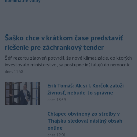
Komunálne voľby
Šaško chce v krátkom čase predstaviť
riešenie pre záchrankový tender
Šéf rezortu zároveň potvrdil, že nové klimatizácie, do ktorých
investovalo ministerstvo, sa postupne inštalujú do nemocníc.
dnes 11:58
Erik Tomáš: Ak si I. Korčok založí
živnosť, nebude to správne
dnes 13:59
Chlapec obvinený zo streľby v
Thajsku sledoval násilný obsah
online
dnes 12:01