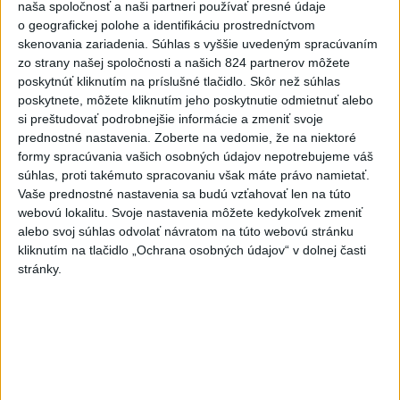
naša spoločnosť a naši partneri používať presné údaje
iba z jedného...
o geografickej polohe a identifikáciu prostredníctvom
V LETE SME S VAMI🔥🙂 🎥A toto sú zábery iba z
jedného víkendu v Žilinskom kraji. ❤️Festival v
skenovania zariadenia. Súhlas s vyššie uvedeným spracúvaním
Terchovej, projekt Int...
zo strany našej spoločnosti a našich 824 partnerov môžete
dnes 12:03
|
Polícia Slovenskej republiky
poskytnúť kliknutím na príslušné tlačidlo. Skôr než súhlas
poskytnete, môžete kliknutím jeho poskytnutie odmietnuť alebo
si preštudovať podrobnejšie informácie a zmeniť svoje
Najnovšie politické statusy
prednostné nastavenia.
Zoberte na vedomie, že na niektoré
formy spracúvania vašich osobných údajov nepotrebujeme váš
Ako sa hovorí u nás na strednom Slovensku,
súhlas, proti takémuto spracovaniu však máte právo namietať.
je kinda chi...
Vaše prednostné nastavenia sa budú vzťahovať len na túto
Ako sa hovorí u nás na strednom Slovensku, je kinda
webovú lokalitu. Svoje nastavenia môžete kedykoľvek zmeniť
chick byť kinda chick.
alebo svoj súhlas odvolať návratom na túto webovú stránku
dnes 12:12
|
Kosová Ingrid
kliknutím na tlačidlo „Ochrana osobných údajov“ v dolnej časti
stránky.
Neprehliadnite
J. Božik: Financovanie samospráv nie
je ich jediný problém