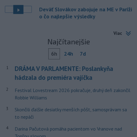
Deväť Slovákov zabojuje na ME v Paríži
o čo najlepšie výsledky
Viac
Najčítanejšie
6h
24h
7d
DRÁMA V PARLAMENTE: Poslankyňa
1
hádzala do premiéra vajíčka
2
Festival Lovestream 2026 pokračuje, druhý deň zakončil
Robbie Williams
3
Skončili ďalšie desiatky menších pôšt, samosprávam sa
to nepáči
4
Darina Pačutová pomáha pacientom vo Vranove nad
Topľou slovom