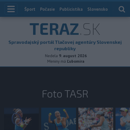
Index
Šport
Počasie
Publicistika
Slovensko
Zahranič
TERAZ
.SK
Spravodajský portál Tlačovej agentúry Slovenskej
republiky
Nedela
9. august 2026
Meniny má
Ľubomíra
Foto TASR