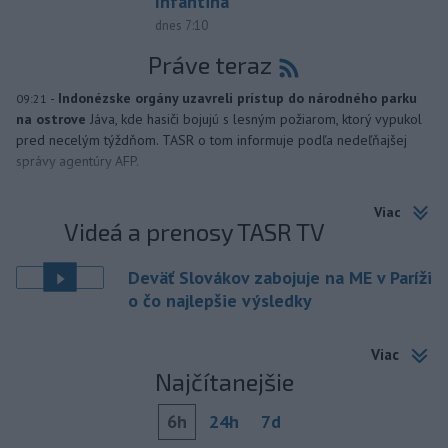
Infantina
dnes 7:10
Práve teraz
-
Indonézske orgány uzavreli prístup do národného parku
09:21
na ostrove
Jáva, kde hasiči bojujú s lesným požiarom, ktorý vypukol
pred necelým týždňom. TASR o tom informuje podľa nedeľňajšej
správy agentúry AFP.
Viac
Videá a prenosy TASR TV
Deväť Slovákov zabojuje na ME v Paríži
o čo najlepšie výsledky
Viac
Najčítanejšie
6h
24h
7d