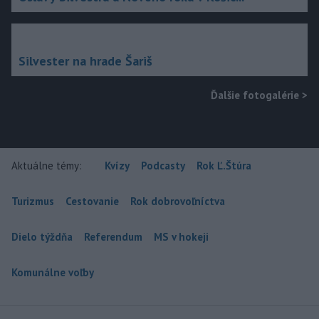
Silvester na hrade Šariš
Ďalšie fotogalérie
>
Aktuálne témy:
Kvízy
Podcasty
Rok Ľ.Štúra
Turizmus
Cestovanie
Rok dobrovoľníctva
Dielo týždňa
Referendum
MS v hokeji
Komunálne voľby