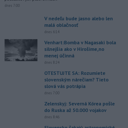
dnes 7:00
V nedeľu bude jasno alebo len
malá oblačnosť
dnes 6:14
Venhart:Bomba v Nagasaki bola
silnejšia ako v Hirošime,no
menej účinná
dnes 8:24
OTESTUJTE SA: Rozumiete
slovenským nárečiam? Tieto
slová vás potrápia
dnes 7:00
Zelenskyj: Severná Kórea pošle
do Ruska až 50.000 vojakov
dnes 8:46
Slovensko čakajú astronomické