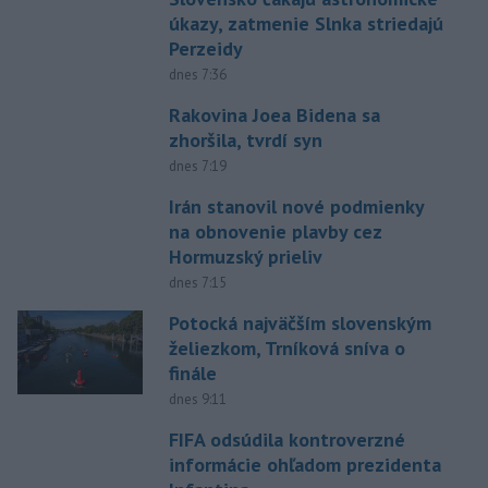
úkazy, zatmenie Slnka striedajú
Perzeidy
dnes 7:36
Rakovina Joea Bidena sa
zhoršila, tvrdí syn
dnes 7:19
Irán stanovil nové podmienky
na obnovenie plavby cez
Hormuzský prieliv
dnes 7:15
Potocká najväčším slovenským
želiezkom, Trníková sníva o
finále
dnes 9:11
FIFA odsúdila kontroverzné
informácie ohľadom prezidenta