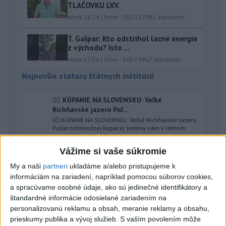
TLAČOVKU LXV.
včera 18:24
|
Smer - SSD
|
17082
zobrazení
T. Gašpar: Kto odstrihol lacné energie
z východu? Isto ...
včera 17:56
|
Smer - SSD
|
9917
zobrazení
Najnovšie statusy štátnych inštitúcií
🏊‍♀ KÚPANIE NA SLOVENSKU: Veľké
Richňavské jazero Poč...
🏊‍♀ KÚPANIE NA SLOVENSKU: Veľké Richňavské jazero
Počas tohtoročnej kúpacej sezóny vám v letnom
seriáli Kúpanie na Slo...
dnes 07:00
|
Úrad verejného zdravotníctva
Vážime si vaše súkromie
Slovenskej republiky
My a naši
partneri
ukladáme a/alebo pristupujeme k
informáciám na zariadení, napríklad pomocou súborov cookies,
Najnovšie politické statusy
a spracúvame osobné údaje, ako sú jedinečné identifikátory a
štandardné informácie odosielané zariadením na
👉Minulotýždňové odhalenie, že exposlanec
personalizovanú reklamu a obsah, meranie reklamy a obsahu,
Oľano Dominik...
prieskumy publika a vývoj služieb.
S vaším povolením môže
👉Minulotýždňové odhalenie, že exposlanec Oľano