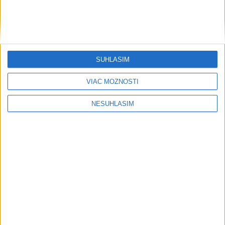
Počasie
AKTUÁLNA PREDPOVEĎ POČASIA NA SEDEM DNÍ
SÚHLASÍM
....
VIAC MOŽNOSTÍ
NESÚHLASÍM
....