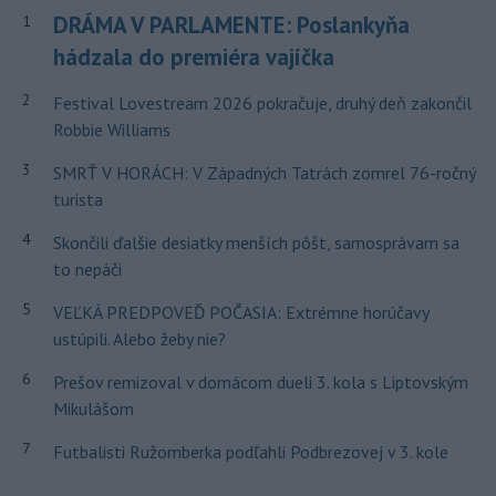
DRÁMA V PARLAMENTE: Poslankyňa
1
hádzala do premiéra vajíčka
2
Festival Lovestream 2026 pokračuje, druhý deň zakončil
Robbie Williams
3
SMRŤ V HORÁCH: V Západných Tatrách zomrel 76-ročný
turista
4
Skončili ďalšie desiatky menších pôšt, samosprávam sa
to nepáči
5
VEĽKÁ PREDPOVEĎ POČASIA: Extrémne horúčavy
ustúpili. Alebo žeby nie?
6
Prešov remizoval v domácom dueli 3. kola s Liptovským
Mikulášom
7
Futbalisti Ružomberka podľahli Podbrezovej v 3. kole