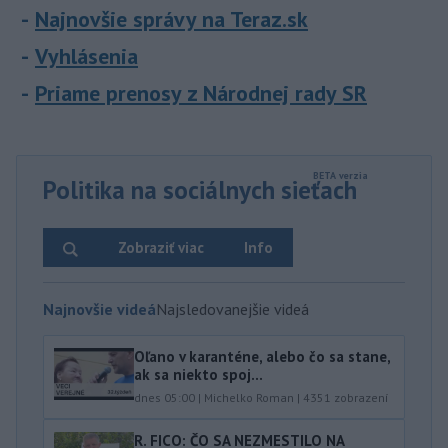
Najnovšie správy na Teraz.sk
Vyhlásenia
Priame prenosy z Národnej rady SR
Politika na sociálnych sieťach
Zobraziť viac
Info
Najnovšie videá
Najsledovanejšie videá
Oľano v karanténe, alebo čo sa stane,
ak sa niekto spoj...
dnes 05:00
|
Michelko Roman
|
4351
zobrazení
R. FICO: ČO SA NEZMESTILO NA