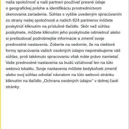
naša spoločnosť a naši partneri používať presné údaje
Dominik Drdul komunikoval s lovcom sexuálnych
o geografickej polohe a identifikáciu prostredníctvom
predátorov z Česka a že po...
skenovania zariadenia. Súhlas s vyššie uvedeným spracúvaním
dnes 06:37
|
Michelko Roman
zo strany našej spoločnosti a našich 824 partnerov môžete
poskytnúť kliknutím na príslušné tlačidlo. Skôr než súhlas
poskytnete, môžete kliknutím jeho poskytnutie odmietnuť alebo
Neprehliadnite
si preštudovať podrobnejšie informácie a zmeniť svoje
prednostné nastavenia.
Zoberte na vedomie, že na niektoré
VEĽKÁ PREDPOVEĎ POČASIA:
formy spracúvania vašich osobných údajov nepotrebujeme váš
Extrémne horúčavy ustúpili. Alebo
súhlas, proti takémuto spracovaniu však máte právo namietať.
žeby nie?
Vaše prednostné nastavenia sa budú vzťahovať len na túto
webovú lokalitu. Svoje nastavenia môžete kedykoľvek zmeniť
alebo svoj súhlas odvolať návratom na túto webovú stránku
HRABKO o výhode
kliknutím na tlačidlo „Ochrana osobných údajov“ v dolnej časti
Majerského:Mazurek a Laššáková majú
stránky.
rovnakých voličov
ČIASTOČNÉ ZATMENIE SLNKA:
Pozorovať sa bude dať v stredu
ĎALŠÍ TEPLOTNÝ REKORD: Tentoraz