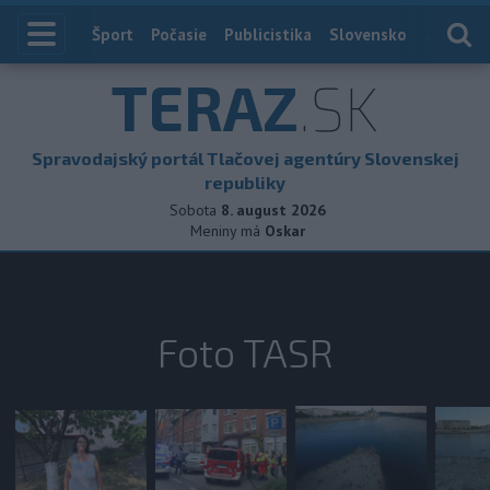
Index
Šport
Počasie
Publicistika
Slovensko
Zahranič
TERAZ
.SK
Spravodajský portál Tlačovej agentúry Slovenskej
republiky
Sobota
8. august 2026
Meniny má
Oskar
Foto TASR