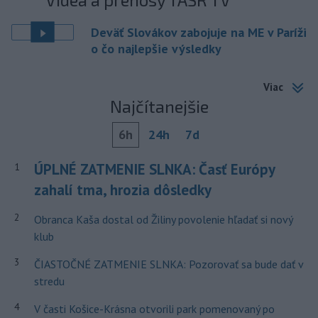
Deväť Slovákov zabojuje na ME v Paríži
o čo najlepšie výsledky
Viac
Najčítanejšie
6h
24h
7d
ÚPLNÉ ZATMENIE SLNKA: Časť Európy
1
zahalí tma, hrozia dôsledky
2
Obranca Kaša dostal od Žiliny povolenie hľadať si nový
klub
3
ČIASTOČNÉ ZATMENIE SLNKA: Pozorovať sa bude dať v
stredu
4
V časti Košice-Krásna otvorili park pomenovaný po