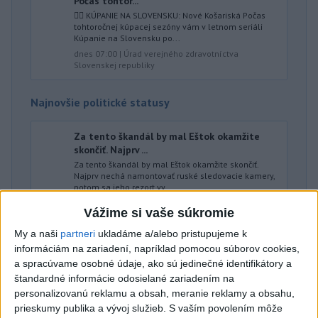
Počas tohtor...
🏊‍♀ KÚPANIE NA SLOVENSKU: Nové Košariská Počas
tohtoročnej kúpacej sezóny vám v letnom seriáli
Kúpanie na Slovensku po...
dnes 07:00
|
Úrad verejného zdravotníctva
Slovenskej republiky
Najnovšie politické statusy
Za tento škandál by mal Eštok okamžite
skončiť. Najprv ...
Za tento škandál by mal Eštok okamžite skončiť.
Najprv nechá namontovať ruské sledovacie kamery,
potom sa jeho rezort vy...
dnes 07:00
|
Progresívne Slovensko
Vážime si vaše súkromie
My a naši
partneri
ukladáme a/alebo pristupujeme k
Neprehliadnite
informáciám na zariadení, napríklad pomocou súborov cookies,
a spracúvame osobné údaje, ako sú jedinečné identifikátory a
štandardné informácie odosielané zariadením na
ČIASTOČNÉ ZATMENIE SLNKA:
personalizovanú reklamu a obsah, meranie reklamy a obsahu,
Pozorovať sa bude dať v stredu
prieskumy publika a vývoj služieb.
S vaším povolením môže