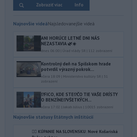
Zobraziť viac
Info
Najnovšie videá
Najsledovanejšie videá
ANI HORÚCE LETNÉ DNI NÁS
NEZASTAVIA 🌿☀️
dnes 06:00
|
Úrad vlády SR
|
112
zobrazení
Kontrolný deň na Spišskom hrade
potvrdil výrazný pokrok...
včera 18:09
|
Ministerstvo kultúry SR
|
31
zobrazení
⁉️FICO, KDE STE⁉️ČO TIE VAŠE DRÍSTY
O BENZÍNE⁉️VŠETKÝCH...
včera 17:02
|
Jakab Július
|
10015
zobrazení
Najnovšie statusy štátnych inštitúcií
🏊‍♀ KÚPANIE NA SLOVENSKU: Nové Košariská