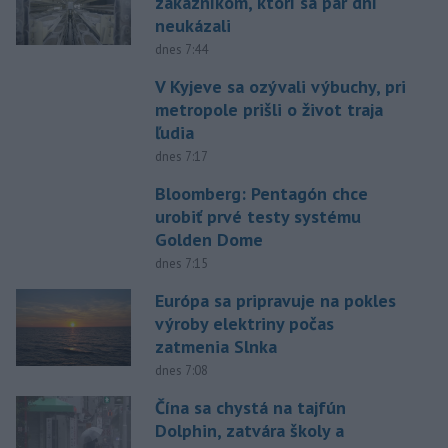
zákazníkom, ktorí sa pár dní
neukázali
dnes 7:44
V Kyjeve sa ozývali výbuchy, pri
metropole prišli o život traja
ľudia
dnes 7:17
Bloomberg: Pentagón chce
urobiť prvé testy systému
Golden Dome
dnes 7:15
Európa sa pripravuje na pokles
výroby elektriny počas
zatmenia Slnka
dnes 7:08
Čína sa chystá na tajfún
Dolphin, zatvára školy a