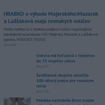
HRABKO o výhode Majerského:Mazurek
a Laššáková majú rovnakých voličov
Podľa Hrabka sú z hľadiska podpory voličov najsilnejšími
kandidátmi na predsedu VÚC Majerský, Mazurek a Laššáková
(správa, PODCAST, VIDEO)
dnes 6:00
Sobota má byť jasná s teplotou
do 33 stupňov celzia
dnes 6:55
Šesťčlenná skupina ukončila
100-dňový pokus pre vesmírne
misie
dnes 7:05
Pekárka zachránila život svojim