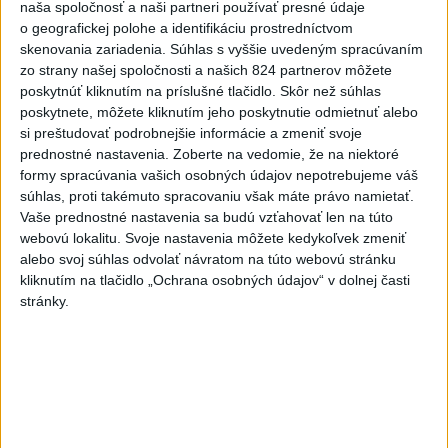
naša spoločnosť a naši partneri používať presné údaje
ĎALŠÍ TEPLOTNÝ REKORD: Tentoraz
o geografickej polohe a identifikáciu prostredníctvom
padol v Dolných Plachtinciach
skenovania zariadenia. Súhlas s vyššie uvedeným spracúvaním
zo strany našej spoločnosti a našich 824 partnerov môžete
poskytnúť kliknutím na príslušné tlačidlo. Skôr než súhlas
V Budapešti opäť padol teplotný
poskytnete, môžete kliknutím jeho poskytnutie odmietnuť alebo
rekord, tretí za päť týždňov
si preštudovať podrobnejšie informácie a zmeniť svoje
prednostné nastavenia.
Zoberte na vedomie, že na niektoré
formy spracúvania vašich osobných údajov nepotrebujeme váš
VIDEO: Umelá inteligencia a robotika
súhlas, proti takémuto spracovaniu však máte právo namietať.
pomáhajú už aj záchranárom
Vaše prednostné nastavenia sa budú vzťahovať len na túto
webovú lokalitu. Svoje nastavenia môžete kedykoľvek zmeniť
alebo svoj súhlas odvolať návratom na túto webovú stránku
kliknutím na tlačidlo „Ochrana osobných údajov“ v dolnej časti
Správy
stránky.