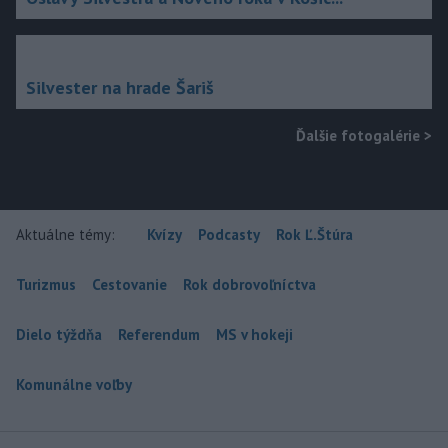
Silvester na hrade Šariš
Ďalšie fotogalérie
>
Aktuálne témy:
Kvízy
Podcasty
Rok Ľ.Štúra
Turizmus
Cestovanie
Rok dobrovoľníctva
Dielo týždňa
Referendum
MS v hokeji
Komunálne voľby