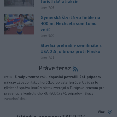
turistické atrakcie
dnes 7:03
Gymerská štvrtá vo finále na
400 m: Nechcela som tomu
veriť
dnes 9:00
Slováci prehrali v semifinále s
USA 2:5, o bronz proti Fínsku
dnes 7:21
Práve teraz
-
Úrady v tomto roku doposiaľ potvrdili 241 prípadov
09:09
nákazy
západonílskou horúčkou po celej Európe. Uvádza to
týždenná správa, ktorú v piatok zverejnilo Európske centrum pre
prevenciu a kontrolu chorôb (ECDC).241 prípadov nákazy
západonílskou
Viac
Videá a prenosy TASR TV