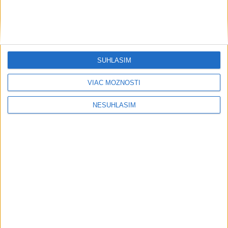
....
SÚHLASÍM
VIAC MOŽNOSTÍ
NESÚHLASÍM
....