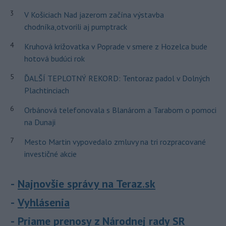
3
V Košiciach Nad jazerom začína výstavba
chodníka,otvorili aj pumptrack
4
Kruhová križovatka v Poprade v smere z Hozelca bude
hotová budúci rok
5
ĎALŠÍ TEPLOTNÝ REKORD: Tentoraz padol v Dolných
Plachtinciach
6
Orbánová telefonovala s Blanárom a Tarabom o pomoci
na Dunaji
7
Mesto Martin vypovedalo zmluvy na tri rozpracované
investičné akcie
Najnovšie správy na Teraz.sk
Vyhlásenia
Priame prenosy z Národnej rady SR