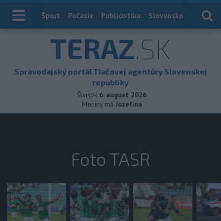
Index
Šport
Počasie
Publicistika
Slovensko
Zahranič
TERAZ
.SK
Spravodajský portál Tlačovej agentúry Slovenskej
republiky
Štvrtok
6. august 2026
Meniny má
Jozefína
Foto TASR