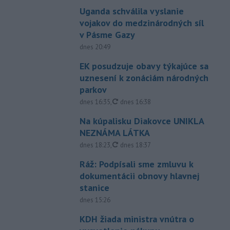
Uganda schválila vyslanie
vojakov do medzinárodných síl
v Pásme Gazy
dnes 20:49
EK posudzuje obavy týkajúce sa
uznesení k zonáciám národných
parkov
aktualizované
dnes 16:35
,
dnes 16:38
Na kúpalisku Diakovce UNIKLA
NEZNÁMA LÁTKA
aktualizované
dnes 18:23
,
dnes 18:37
Ráž: Podpísali sme zmluvu k
dokumentácii obnovy hlavnej
stanice
dnes 15:26
KDH žiada ministra vnútra o