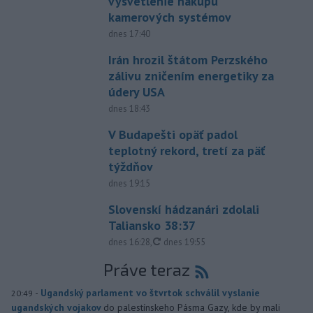
vysvetlenie nákupu
kamerových systémov
dnes 17:40
Irán hrozil štátom Perzského
zálivu zničením energetiky za
údery USA
dnes 18:43
V Budapešti opäť padol
teplotný rekord, tretí za päť
týždňov
dnes 19:15
Slovenskí hádzanári zdolali
Taliansko 38:37
aktualizované
dnes 16:28
,
dnes 19:55
Práve teraz
-
Ugandský parlament vo štvrtok schválil vyslanie
20:49
ugandských vojakov
do palestínskeho Pásma Gazy, kde by mali