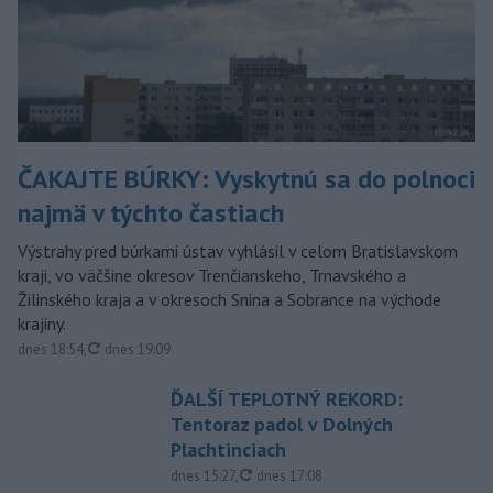
ČAKAJTE BÚRKY: Vyskytnú sa do polnoci
najmä v týchto častiach
Výstrahy pred búrkami ústav vyhlásil v celom Bratislavskom
kraji, vo väčšine okresov Trenčianskeho, Trnavského a
Žilinského kraja a v okresoch Snina a Sobrance na východe
krajiny.
aktualizované
dnes 18:54
,
dnes 19:09
ĎALŠÍ TEPLOTNÝ REKORD:
Tentoraz padol v Dolných
Plachtinciach
aktualizované
dnes 15:27
,
dnes 17:08