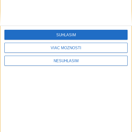
SÚHLASÍM
VIAC MOŽNOSTÍ
NESÚHLASÍM
Počasie
AKTUÁLNA PREDPOVEĎ POČASIA NA SEDEM DNÍ
ĎALŠÍ TEPLOTNÝ REKORD: Tentoraz
padol v Dolných Plachtinciach