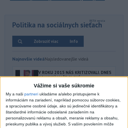
Politika na sociálnych sieťach
Zobraziť viac
Info
Najnovšie videá
Najsledovanejšie videá
V ROKU 2015 NÁS KRITIZOVALI. DNES
OPAKUJÚ NAŠE SLOVÁ
dnes 17:35
|
Šutaj Eštok Matúš
|
595
zobrazení
Vážime si vaše súkromie
My a naši
partneri
ukladáme a/alebo pristupujeme k
NEMÁME ROPU, ALE MÁME VODU‼️JEJ
informáciám na zariadení, napríklad pomocou súborov cookies,
PREDAJ JE VLASTIZRADA‼️...
a spracúvame osobné údaje, ako sú jedinečné identifikátory a
dnes 17:05
|
Jakab Július
|
151
zobrazení
štandardné informácie odosielané zariadením na
personalizovanú reklamu a obsah, meranie reklamy a obsahu,
‼️TOTO JE JASNÝ ODKAZ FICOVI‼️
prieskumy publika a vývoj služieb.
S vaším povolením môže
dnes 16:20
|
Hnutie SLOVENSKO
|
2566