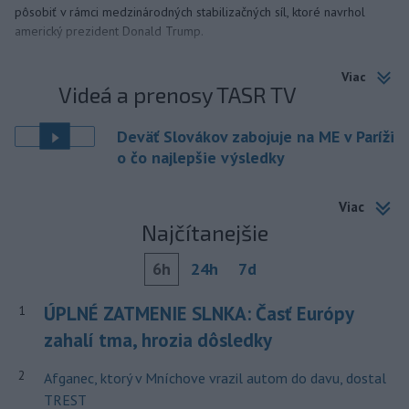
pôsobiť v rámci medzinárodných stabilizačných síl, ktoré navrhol
americký prezident Donald Trump.
Viac
Videá a prenosy TASR TV
Deväť Slovákov zabojuje na ME v Paríži
o čo najlepšie výsledky
Viac
Najčítanejšie
6h
24h
7d
ÚPLNÉ ZATMENIE SLNKA: Časť Európy
1
zahalí tma, hrozia dôsledky
2
Afganec, ktorý v Mníchove vrazil autom do davu, dostal
TREST