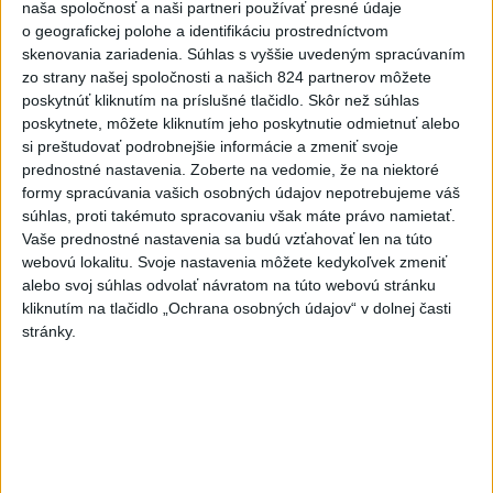
naša spoločnosť a naši partneri používať presné údaje
zobrazení
o geografickej polohe a identifikáciu prostredníctvom
Najnovšie statusy štátnych inštitúcií
skenovania zariadenia. Súhlas s vyššie uvedeným spracúvaním
zo strany našej spoločnosti a našich 824 partnerov môžete
poskytnúť kliknutím na príslušné tlačidlo. Skôr než súhlas
SPOMIENKA NA ŠTVRTOK Hliadková činnosť
poriečnej políc...
poskytnete, môžete kliknutím jeho poskytnutie odmietnuť alebo
SPOMIENKA NA ŠTVRTOK Hliadková činnosť poriečnej
si preštudovať podrobnejšie informácie a zmeniť svoje
polície v 80 rokoch 20. storočia. Na kúpaliskách a
prednostné nastavenia.
Zoberte na vedomie, že na niektoré
prírodných jazerá...
formy spracúvania vašich osobných údajov nepotrebujeme váš
dnes 18:35
|
Polícia Slovenskej republiky
súhlas, proti takémuto spracovaniu však máte právo namietať.
Vaše prednostné nastavenia sa budú vzťahovať len na túto
Najnovšie politické statusy
webovú lokalitu. Svoje nastavenia môžete kedykoľvek zmeniť
alebo svoj súhlas odvolať návratom na túto webovú stránku
kliknutím na tlačidlo „Ochrana osobných údajov“ v dolnej časti
HLAS - sociálna demokracia
stránky.
dnes 18:19
|
HLAS - sociálna demokracia
Neprehliadnite
VIDEO: Umelá inteligencia a robotika