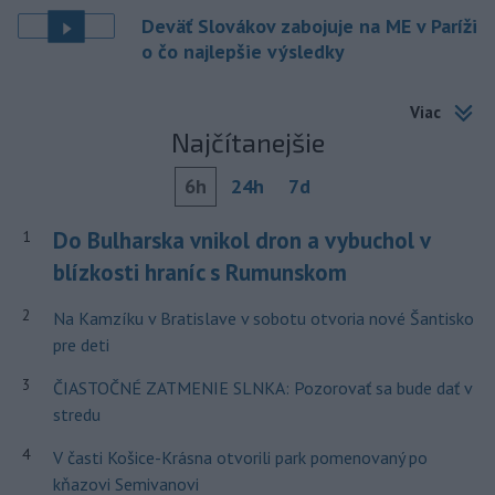
Deväť Slovákov zabojuje na ME v Paríži
o čo najlepšie výsledky
Viac
Najčítanejšie
6h
24h
7d
Do Bulharska vnikol dron a vybuchol v
1
blízkosti hraníc s Rumunskom
2
Na Kamzíku v Bratislave v sobotu otvoria nové Šantisko
pre deti
3
ČIASTOČNÉ ZATMENIE SLNKA: Pozorovať sa bude dať v
stredu
4
V časti Košice-Krásna otvorili park pomenovaný po
kňazovi Semivanovi