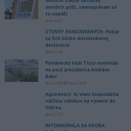
Skončili ďalšie desiatky
menších pôšt, samosprávam sa
to nepáči
dnes 11:17
STOVKY EVAKUOVANÝCH: Požiar
sa šíril blízko dovolenkovej
destinácie
dnes 15:01
Poslanecký klub Tiszy nominuje
na post prezidenta Andrása
Baku
aktualizované
dnes 13:44
,
dnes 13:59
Agrorezort: Aj vlani hospodárila
väčšina roľníkov na výmere do
500 ha
dnes 12:27
INTOXIKOVALA SA OSOBA: