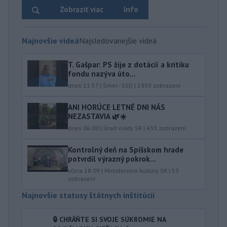
Zobraziť viac
Info
Najnovšie videá
Najsledovanejšie videá
T. Gašpar: PS žije z dotácií a kritiku
fondu nazýva úto...
dnes 11:57
|
Smer - SSD
|
2993
zobrazení
ANI HORÚCE LETNÉ DNI NÁS
NEZASTAVIA 🌿☀️
dnes 06:00
|
Úrad vlády SR
|
433
zobrazení
Kontrolný deň na Spišskom hrade
potvrdil výrazný pokrok...
včera 18:09
|
Ministerstvo kultúry SR
|
53
zobrazení
Najnovšie statusy štátnych inštitúcií
🔒 CHRÁŇTE SI SVOJE SÚKROMIE NA