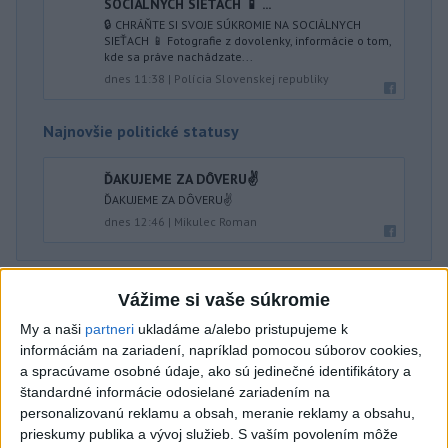
SOCIÁLNYCH SIEŤACH 📱 ...
🔒 CHRÁŇTE SI SVOJE SÚKROMIE NA SOCIÁLNYCH
SIEŤACH 📱 Fotografie z dovolenky, informácie o tom,
kde sa práve nachádzate...
dnes 11:38
|
Polícia Slovenskej republiky
Najnovšie politické statusy
ĎAKUJEME ZA DÔVERU✌️
ĎAKUJEME ZA DÔVERU✌️
dnes 12:46
|
Mikulec Roman
Neprehliadnite
Vážime si vaše súkromie
My a naši
partneri
ukladáme a/alebo pristupujeme k
HRABKO o výhode
informáciám na zariadení, napríklad pomocou súborov cookies,
Majerského:Mazurek a Laššáková majú
a spracúvame osobné údaje, ako sú jedinečné identifikátory a
rovnakých voličov
štandardné informácie odosielané zariadením na
personalizovanú reklamu a obsah, meranie reklamy a obsahu,
ČIASTOČNÉ ZATMENIE SLNKA:
prieskumy publika a vývoj služieb.
S vaším povolením môže