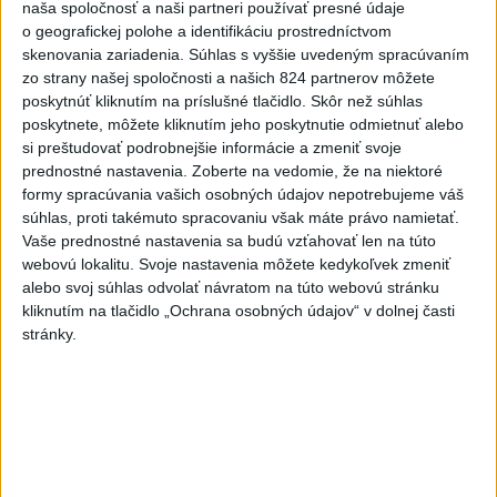
Pozorovať sa bude dať v stredu
naša spoločnosť a naši partneri používať presné údaje
o geografickej polohe a identifikáciu prostredníctvom
skenovania zariadenia. Súhlas s vyššie uvedeným spracúvaním
ĎALŠÍ TEPLOTNÝ REKORD: Tentoraz
zo strany našej spoločnosti a našich 824 partnerov môžete
padol v Dolných Plachtinciach
poskytnúť kliknutím na príslušné tlačidlo. Skôr než súhlas
poskytnete, môžete kliknutím jeho poskytnutie odmietnuť alebo
si preštudovať podrobnejšie informácie a zmeniť svoje
V Budapešti opäť padol teplotný
prednostné nastavenia.
Zoberte na vedomie, že na niektoré
rekord, tretí za päť týždňov
formy spracúvania vašich osobných údajov nepotrebujeme váš
súhlas, proti takémuto spracovaniu však máte právo namietať.
Vaše prednostné nastavenia sa budú vzťahovať len na túto
webovú lokalitu. Svoje nastavenia môžete kedykoľvek zmeniť
Správy
alebo svoj súhlas odvolať návratom na túto webovú stránku
kliknutím na tlačidlo „Ochrana osobných údajov“ v dolnej časti
stránky.