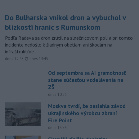
Do Bulharska vnikol dron a vybuchol v
blízkosti hraníc s Rumunskom
Podľa Radeva sa dron zrútil na slnečnicovom poli a pri tomto
incidente nedošlo k žiadnym obetiam ani škodám na
infraštruktúre.
aktualizované
dnes 12:45
,
dnes 13:45
Od septembra sa AI gramotnosť
stane súčasťou vzdelávania na
ZŠ
dnes 10:53
Moskva tvrdí, že zasiahla závod
ukrajinského výrobcu zbraní
Fire Point
dnes 13:55