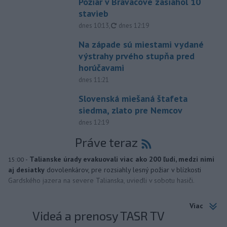
Požiar v Braväcove zasiahol 10
stavieb
aktualizované
dnes 10:13
,
dnes 12:19
Na západe sú miestami vydané
výstrahy prvého stupňa pred
horúčavami
dnes 11:21
Slovenská miešaná štafeta
siedma, zlato pre Nemcov
dnes 12:19
Práve teraz
-
Talianske úrady evakuovali viac ako 200 ľudí, medzi nimi
15:00
aj desiatky
dovolenkárov, pre rozsiahly lesný požiar v blízkosti
Gardského jazera na severe Talianska, uviedli v sobotu hasiči.
Viac
Videá a prenosy TASR TV