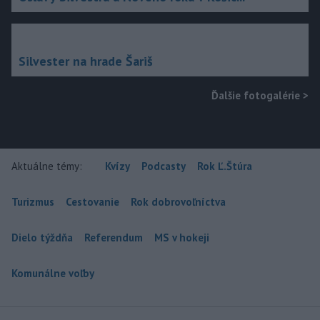
Silvester na hrade Šariš
Ďalšie fotogalérie
>
Aktuálne témy:
Kvízy
Podcasty
Rok Ľ.Štúra
Turizmus
Cestovanie
Rok dobrovoľníctva
Dielo týždňa
Referendum
MS v hokeji
Komunálne voľby