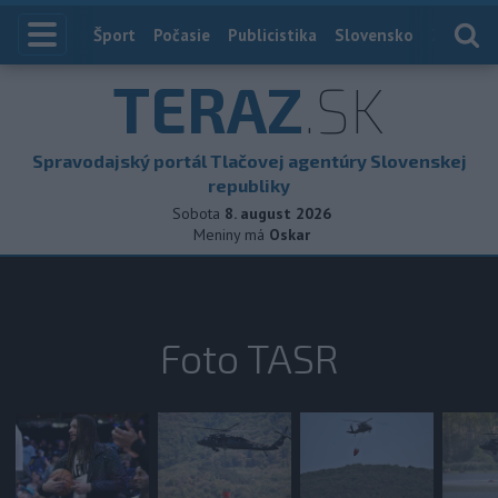
Index
Šport
Počasie
Publicistika
Slovensko
Zahranič
TERAZ
.SK
Spravodajský portál Tlačovej agentúry Slovenskej
republiky
Sobota
8. august 2026
Meniny má
Oskar
Foto TASR