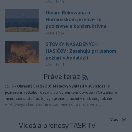
včera 17:19
Omán: Rokovania o
Hormuzskom prielive sú
pozitívne a konštruktívne
včera 19:24
STOVKY NASADENÝCH
HASIČOV: Zasahujú pri lesnom
požiari v Andalúzii
včera 17:13
Práve teraz
-
Okresný úrad (OÚ) Malacky vyhlásil v súvislosti s
21:43
požiarom
veľkého rozsahu vo Vojenskom obvode (VO) Záhorie
mimoriadnu situáciu. Jej vyhlásenie umožní v dotknutej lokalite
efektívnejšiu koordináciu nasadených síl a prostriedkov.
Viac
Videá a prenosy TASR TV