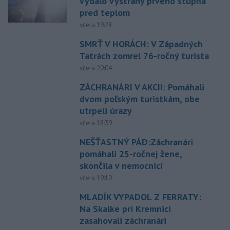
vydalo výstrahy prvého stupňa
pred teplom
včera 19:28
SMRŤ V HORÁCH: V Západných
Tatrách zomrel 76-ročný turista
včera 20:04
ZÁCHRANÁRI V AKCII: Pomáhali
dvom poľským turistkám, obe
utrpeli úrazy
včera 18:39
NEŠŤASTNÝ PÁD:Záchranári
pomáhali 25-ročnej žene,
skončila v nemocnici
včera 19:10
MLADÍK VYPADOL Z FERRATY:
Na Skalke pri Kremnici
zasahovali záchranári