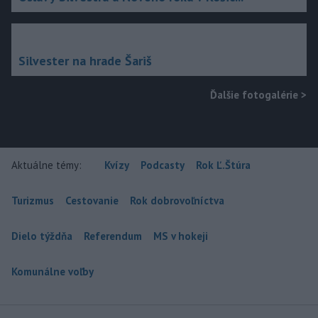
Silvester na hrade Šariš
Ďalšie fotogalérie
>
Aktuálne témy:
Kvízy
Podcasty
Rok Ľ.Štúra
Turizmus
Cestovanie
Rok dobrovoľníctva
Dielo týždňa
Referendum
MS v hokeji
Komunálne voľby