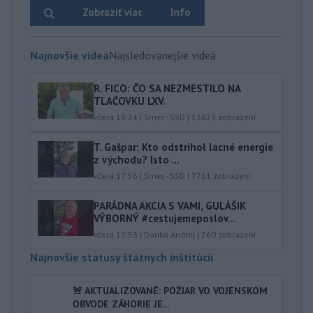
Zobraziť viac
Info
Najnovšie videá
Najsledovanejšie videá
R. FICO: ČO SA NEZMESTILO NA
TLAČOVKU LXV.
včera 18:24
|
Smer - SSD
|
13829
zobrazení
T. Gašpar: Kto odstrihol lacné energie
z východu? Isto ...
včera 17:56
|
Smer - SSD
|
7761
zobrazení
PARÁDNA AKCIA S VAMI, GULÁŠIK
VÝBORNÝ #cestujemeposlov...
včera 17:53
|
Danko Andrej
|
260
zobrazení
Najnovšie statusy štátnych inštitúcií
🚨 AKTUALIZOVANÉ: POŽIAR VO VOJENSKOM
OBVODE ZÁHORIE JE...