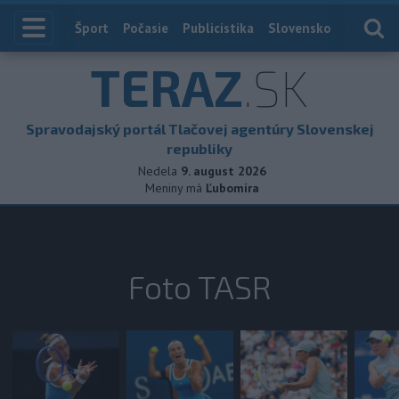
Index
Šport
Počasie
Publicistika
Slovensko
Zahranič
TERAZ
.SK
Spravodajský portál Tlačovej agentúry Slovenskej
republiky
Nedela
9. august 2026
Meniny má
Ľubomíra
Foto TASR