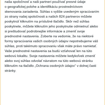
naša spoločnosť a naši partneri používať presné údaje
rovnakých voličov
o geografickej polohe a identifikáciu prostredníctvom
skenovania zariadenia. Súhlas s vyššie uvedeným spracúvaním
ČIASTOČNÉ ZATMENIE SLNKA:
zo strany našej spoločnosti a našich 824 partnerov môžete
Pozorovať sa bude dať v stredu
poskytnúť kliknutím na príslušné tlačidlo. Skôr než súhlas
poskytnete, môžete kliknutím jeho poskytnutie odmietnuť alebo
si preštudovať podrobnejšie informácie a zmeniť svoje
ĎALŠÍ TEPLOTNÝ REKORD: Tentoraz
prednostné nastavenia.
Zoberte na vedomie, že na niektoré
padol v Dolných Plachtinciach
formy spracúvania vašich osobných údajov nepotrebujeme váš
súhlas, proti takémuto spracovaniu však máte právo namietať.
Vaše prednostné nastavenia sa budú vzťahovať len na túto
webovú lokalitu. Svoje nastavenia môžete kedykoľvek zmeniť
Správy
alebo svoj súhlas odvolať návratom na túto webovú stránku
kliknutím na tlačidlo „Ochrana osobných údajov“ v dolnej časti
stránky.