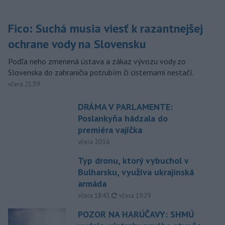
Fico: Suchá musia viesť k razantnejšej
ochrane vody na Slovensku
Podľa neho zmenená ústava a zákaz vývozu vody zo
Slovenska do zahraničia potrubím či cisternami nestačí.
včera 21:39
DRÁMA V PARLAMENTE:
Poslankyňa hádzala do
premiéra vajíčka
včera 20:16
Typ dronu, ktorý vybuchol v
Bulharsku, využíva ukrajinská
armáda
aktualizované
včera 18:43
,
včera 19:29
POZOR NA HARÚČAVY: SHMÚ