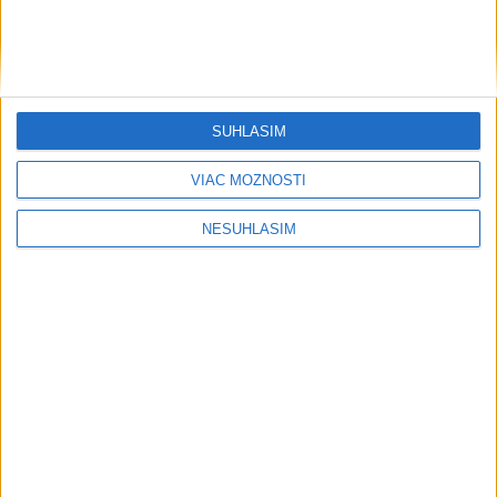
....
SÚHLASÍM
VIAC MOŽNOSTÍ
NESÚHLASÍM
....