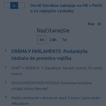
Deväť Slovákov zabojuje na ME v Paríži
o čo najlepšie výsledky
Viac
Najčítanejšie
6h
24h
7d
DRÁMA V PARLAMENTE: Poslankyňa
1
hádzala do premiéra vajíčka
2
SMRŤ V HORÁCH: V Západných Tatrách zomrel 76-ročný
turista
3
VEĽKÁ PREDPOVEĎ POČASIA: Extrémne horúčavy
ustúpili. Alebo žeby nie?
4
Prešov remizoval v domácom dueli 3. kola s Liptovským
Mikulášom