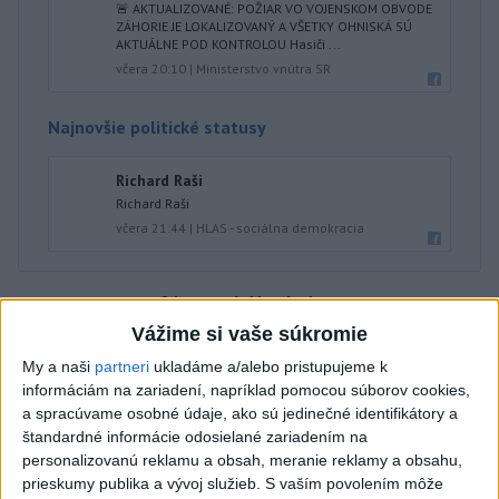
🚨 AKTUALIZOVANÉ: POŽIAR VO VOJENSKOM OBVODE
ZÁHORIE JE LOKALIZOVANÝ A VŠETKY OHNISKÁ SÚ
AKTUÁLNE POD KONTROLOU Hasiči ...
včera 20:10
|
Ministerstvo vnútra SR
Najnovšie politické statusy
Richard Raši
Richard Raši
včera 21:44
|
HLAS - sociálna demokracia
Neprehliadnite
Vážime si vaše súkromie
VEĽKÁ PREDPOVEĎ POČASIA:
My a naši
partneri
ukladáme a/alebo pristupujeme k
Extrémne horúčavy ustúpili. Alebo
informáciám na zariadení, napríklad pomocou súborov cookies,
žeby nie?
a spracúvame osobné údaje, ako sú jedinečné identifikátory a
štandardné informácie odosielané zariadením na
HRABKO o výhode
personalizovanú reklamu a obsah, meranie reklamy a obsahu,
prieskumy publika a vývoj služieb.
S vaším povolením môže
Majerského:Mazurek a Laššáková majú