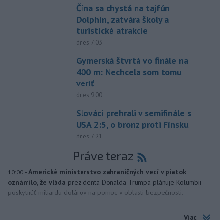
Čína sa chystá na tajfún
Dolphin, zatvára školy a
turistické atrakcie
dnes 7:03
Gymerská štvrtá vo finále na
400 m: Nechcela som tomu
veriť
dnes 9:00
Slováci prehrali v semifinále s
USA 2:5, o bronz proti Fínsku
dnes 7:21
Práve teraz
-
Americké ministerstvo zahraničných vecí v piatok
10:00
oznámilo, že vláda
prezidenta Donalda Trumpa plánuje Kolumbii
poskytnúť miliardu dolárov na pomoc v oblasti bezpečnosti.
Viac