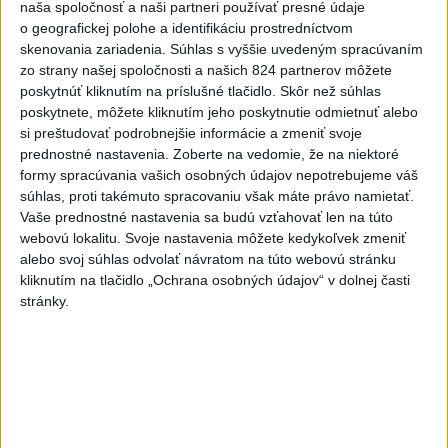
naša spoločnosť a naši partneri používať presné údaje
#tyzdenslovenskejdiploma...
o geografickej polohe a identifikáciu prostredníctvom
🎥 Pozrite si, ako vyzeral náš
skenovania zariadenia. Súhlas s vyššie uvedeným spracúvaním
#tyzdenslovenskejdiplomacie 💼🤝🏼
#SlovenskaDiplomacia 🇸🇰
zo strany našej spoločnosti a našich 824 partnerov môžete
dnes 07:35
|
Ministerstvo zahraničných vecí a
poskytnúť kliknutím na príslušné tlačidlo. Skôr než súhlas
európskych záležitostí SR
poskytnete, môžete kliknutím jeho poskytnutie odmietnuť alebo
si preštudovať podrobnejšie informácie a zmeniť svoje
prednostné nastavenia.
Zoberte na vedomie, že na niektoré
Najnovšie politické statusy
formy spracúvania vašich osobných údajov nepotrebujeme váš
súhlas, proti takémuto spracovaniu však máte právo namietať.
Zlomenina sánky a lícnej kosti, pričom
Vaše prednostné nastavenia sa budú vzťahovať len na túto
úlomky kosti zas...
webovú lokalitu. Svoje nastavenia môžete kedykoľvek zmeniť
Zlomenina sánky a lícnej kosti, pričom úlomky kosti
alebo svoj súhlas odvolať návratom na túto webovú stránku
zasiahli oblasť oka a takmer prišiel o oko, zranenie
oka bolo natoľk...
kliknutím na tlačidlo „Ochrana osobných údajov“ v dolnej časti
dnes 07:08
|
Remišová Veronika
stránky.
Neprehliadnite
ČIASTOČNÉ ZATMENIE SLNKA:
Pozorovať sa bude dať v stredu