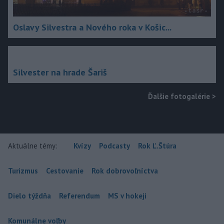
Oslavy Silvestra a Nového roka v Košic...
Silvester na hrade Šariš
Ďalšie fotogalérie
>
Aktuálne témy:
Kvízy
Podcasty
Rok Ľ.Štúra
Turizmus
Cestovanie
Rok dobrovoľníctva
Dielo týždňa
Referendum
MS v hokeji
Komunálne voľby