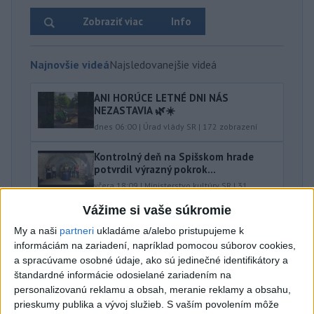
Zobraziť viac
Info
Najnovšie videá
Najsledovanejšie videá
ANI HORÚCE LETNÉ DNI NÁS
NEZASTAVIA 🌿☀️
dnes 06:00
|
Úrad vlády SR
|
172
zobrazení
Kontrolný deň na Spišskom hrade
potvrdil výrazný pokrok...
včera 18:09
|
Ministerstvo kultúry SR
|
31
zobrazení
Vážime si vaše súkromie
⁉️FICO, KDE STE⁉️ČO TIE VAŠE DRÍSTY
My a naši
partneri
ukladáme a/alebo pristupujeme k
O BENZÍNE⁉️VŠETKÝCH...
informáciám na zariadení, napríklad pomocou súborov cookies,
včera 17:02
|
Jakab Július
|
11154
zobrazení
a spracúvame osobné údaje, ako sú jedinečné identifikátory a
štandardné informácie odosielané zariadením na
Najnovšie statusy štátnych inštitúcií
personalizovanú reklamu a obsah, meranie reklamy a obsahu,
prieskumy publika a vývoj služieb.
S vaším povolením môže
🎥 Pozrite si, ako vyzeral náš