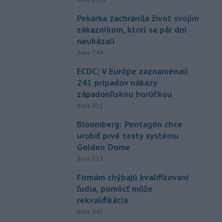
Pekárka zachránila život svojim
zákazníkom, ktorí sa pár dní
neukázali
dnes 7:44
ECDC: V Európe zaznamenali
241 prípadov nákazy
západonílskou horúčkou
dnes 9:11
Bloomberg: Pentagón chce
urobiť prvé testy systému
Golden Dome
dnes 7:15
Firmám chýbajú kvalifikovaní
ľudia, pomôcť môže
rekvalifikácia
dnes 9:42