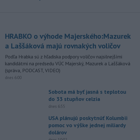
HRABKO o výhode Majerského:Mazurek
a Laššáková majú rovnakých voličov
Podľa Hrabka sú z hľadiska podpory voličov najsilnejšími
kandidátmi na predsedu VÚC Majerský, Mazurek a Laššáková
(správa, PODCAST, VIDEO)
dnes 6:00
Sobota má byť jasná s teplotou
do 33 stupňov celzia
dnes 6:55
USA plánujú poskytnúť Kolumbii
pomoc vo výške jednej miliardy
dolárov
dnes 10:02