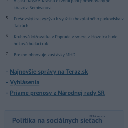
V časti Košice-Krásna otvorili park pomenovaný po
kňazovi Semivanovi
5
Prešovský kraj vyzýva k využitiu bezplatného parkoviska v
Tatrách
6
Kruhová križovatka v Poprade v smere z Hozelca bude
hotová budúci rok
7
Brezno obnovuje zastávky MHD
Najnovšie správy na Teraz.sk
Vyhlásenia
Priame prenosy z Národnej rady SR
Politika na sociálnych sieťach