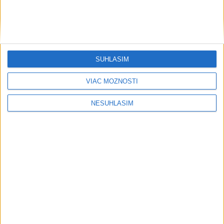
SÚHLASÍM
VIAC MOŽNOSTÍ
....
NESÚHLASÍM