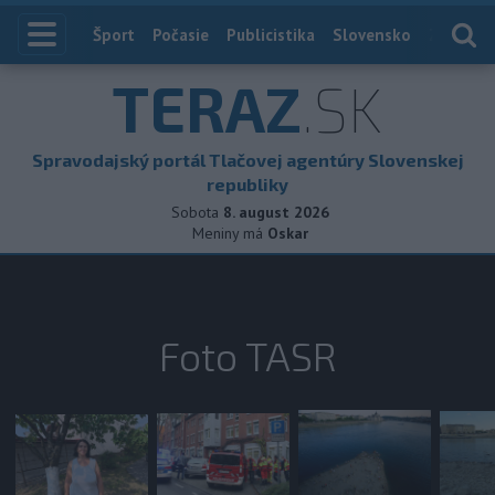
Index
Šport
Počasie
Publicistika
Slovensko
Zahranič
TERAZ
.SK
Spravodajský portál Tlačovej agentúry Slovenskej
republiky
Sobota
8. august 2026
Meniny má
Oskar
Foto TASR