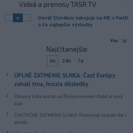
Videá a prenosy TASR TV
Deväť Slovákov zabojuje na ME v Paríži
o čo najlepšie výsledky
Viac
Najčítanejšie
6h
24h
7d
ÚPLNÉ ZATMENIE SLNKA: Časť Európy
1
zahalí tma, hrozia dôsledky
2
Obranca Kaša dostal od Žiliny povolenie hľadať si nový
klub
3
ČIASTOČNÉ ZATMENIE SLNKA: Pozorovať sa bude dať v
stredu
4