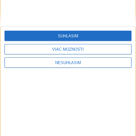
Počasie
AKTUÁLNA PREDPOVEĎ POČASIA NA SEDEM DNÍ
SÚHLASÍM
VIAC MOŽNOSTÍ
Sobota má byť jasná s teplotou do 33
stupňov celzia
NESÚHLASÍM
V noci miestami ešte zväčšená oblačnosť a ojedinele
doznievanie prehánok a búrok.
včera 6:55
POZOR NA HARÚČAVY: SHMÚ vydalo
výstrahy prvého stupňa pred teplom
včera 19:28