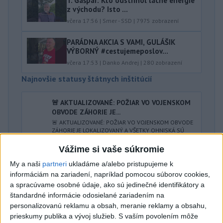
T. Gašpar: Kto odstrihol lacné energie
z východu? Isto ...
včera 17:56
|
Smer - SSD
|
7975
zobrazení
PARÁDNA AKCIA S VAMI, GULÁŠIK
VÝBORNÝ #cestujemeposlov...
včera 17:53
|
Danko Andrej
|
280
zobrazení
Najnovšie statusy štátnych inštitúcií
🚨 AKTUALIZOVANÉ: POŽIAR VO VOJENSKOM
OBVODE ZÁHORIE JE...
🚨 AKTUALIZOVANÉ: POŽIAR VO VOJENSKOM OBVODE
ZÁHORIE JE LOKALIZOVANÝ A VŠETKY OHNISKÁ SÚ
AKTUÁLNE POD KONTROLOU Hasiči ...
Vážime si vaše súkromie
včera 20:10
|
Ministerstvo vnútra SR
My a naši
partneri
ukladáme a/alebo pristupujeme k
informáciám na zariadení, napríklad pomocou súborov cookies,
Najnovšie politické statusy
a spracúvame osobné údaje, ako sú jedinečné identifikátory a
štandardné informácie odosielané zariadením na
Richard Raši
personalizovanú reklamu a obsah, meranie reklamy a obsahu,
Richard Raši
prieskumy publika a vývoj služieb.
S vaším povolením môže
včera 21:44
|
HLAS - sociálna demokracia