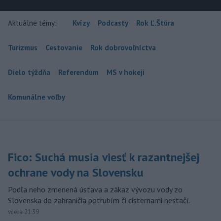
Aktuálne témy:
Kvízy
Podcasty
Rok Ľ.Štúra
Turizmus
Cestovanie
Rok dobrovoľníctva
Dielo týždňa
Referendum
MS v hokeji
Komunálne voľby
Fico: Suchá musia viesť k razantnejšej
ochrane vody na Slovensku
Podľa neho zmenená ústava a zákaz vývozu vody zo
Slovenska do zahraničia potrubím či cisternami nestačí.
včera 21:39