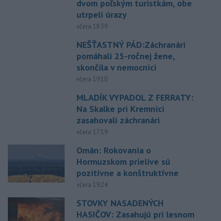
dvom poľským turistkám, obe
utrpeli úrazy
včera 18:39
NEŠŤASTNÝ PÁD:Záchranári
pomáhali 25-ročnej žene,
skončila v nemocnici
včera 19:10
MLADÍK VYPADOL Z FERRATY:
Na Skalke pri Kremnici
zasahovali záchranári
včera 17:19
Omán: Rokovania o
Hormuzskom prielive sú
pozitívne a konštruktívne
včera 19:24
STOVKY NASADENÝCH
HASIČOV: Zasahujú pri lesnom