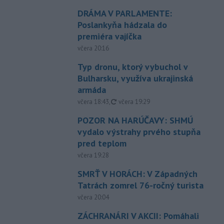
DRÁMA V PARLAMENTE:
Poslankyňa hádzala do
premiéra vajíčka
včera 20:16
Typ dronu, ktorý vybuchol v
Bulharsku, využíva ukrajinská
armáda
aktualizované
včera 18:43
,
včera 19:29
POZOR NA HARÚČAVY: SHMÚ
vydalo výstrahy prvého stupňa
pred teplom
včera 19:28
SMRŤ V HORÁCH: V Západných
Tatrách zomrel 76-ročný turista
včera 20:04
ZÁCHRANÁRI V AKCII: Pomáhali