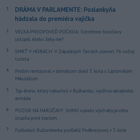
DRÁMA V PARLAMENTE: Poslankyňa
1
hádzala do premiéra vajíčka
2
VEĽKÁ PREDPOVEĎ POČASIA: Extrémne horúčavy
ustúpili. Alebo žeby nie?
3
SMRŤ V HORÁCH: V Západných Tatrách zomrel 76-ročný
turista
4
Prešov remizoval v domácom dueli 3. kola s Liptovským
Mikulášom
5
Typ dronu, ktorý vybuchol v Bulharsku, využíva ukrajinská
armáda
6
POZOR NA HARÚČAVY: SHMÚ vydalo výstrahy prvého
stupňa pred teplom
7
Futbalisti Ružomberka podľahli Podbrezovej v 3. kole