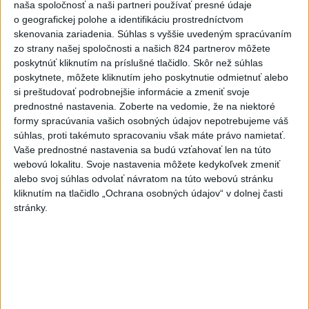
naša spoločnosť a naši partneri používať presné údaje
o geografickej polohe a identifikáciu prostredníctvom
skenovania zariadenia. Súhlas s vyššie uvedeným spracúvaním
Neprehliadnite
zo strany našej spoločnosti a našich 824 partnerov môžete
poskytnúť kliknutím na príslušné tlačidlo. Skôr než súhlas
VEĽKÁ PREDPOVEĎ POČASIA:
poskytnete, môžete kliknutím jeho poskytnutie odmietnuť alebo
si preštudovať podrobnejšie informácie a zmeniť svoje
Extrémne horúčavy ustúpili. Alebo
prednostné nastavenia.
Zoberte na vedomie, že na niektoré
žeby nie?
formy spracúvania vašich osobných údajov nepotrebujeme váš
súhlas, proti takémuto spracovaniu však máte právo namietať.
HRABKO o výhode
Vaše prednostné nastavenia sa budú vzťahovať len na túto
Majerského:Mazurek a Laššáková majú
webovú lokalitu. Svoje nastavenia môžete kedykoľvek zmeniť
rovnakých voličov
alebo svoj súhlas odvolať návratom na túto webovú stránku
kliknutím na tlačidlo „Ochrana osobných údajov“ v dolnej časti
ČIASTOČNÉ ZATMENIE SLNKA:
stránky.
Pozorovať sa bude dať v stredu
ĎALŠÍ TEPLOTNÝ REKORD: Tentoraz
padol v Dolných Plachtinciach