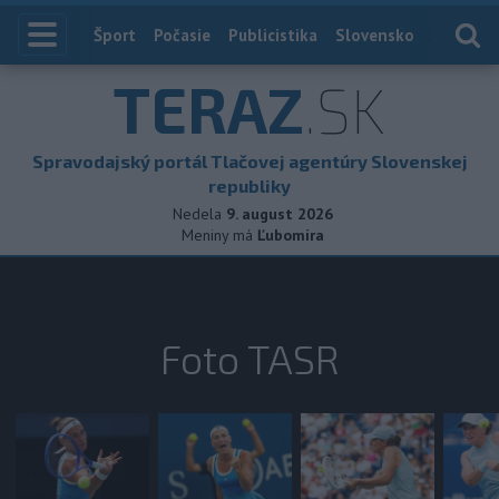
Index
Šport
Počasie
Publicistika
Slovensko
Zahranič
TERAZ
.SK
Spravodajský portál Tlačovej agentúry Slovenskej
republiky
Nedela
9. august 2026
Meniny má
Ľubomíra
Foto TASR