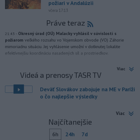
požiari v Andalúzii
včera 17:13
Práve teraz
-
Okresný úrad (OÚ) Malacky vyhlásil v súvislosti s
21:43
požiarom
veľkého rozsahu vo Vojenskom obvode (VO) Záhorie
mimoriadnu situáciu. Jej vyhlásenie umožní v dotknutej lokalite
efektívnejšiu koordináciu nasadených síl a prostriedkov.
Viac
Videá a prenosy TASR TV
Deväť Slovákov zabojuje na ME v Paríži
o čo najlepšie výsledky
Viac
Najčítanejšie
6h
24h
7d