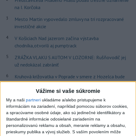
na I. Korčoka
3
Mesto Martin vypovedalo zmluvy na tri rozpracované
investičné akcie
4
V Košiciach Nad jazerom začína výstavba
chodníka,otvorili aj pumptrack
5
ZRÁŽKA VLAKU S AUTOM V LOZORNE: Rušňovodič jej
už nedokázal zabrániť
6
Kruhová križovatka v Poprade v smere z Hozelca bude
hotová budúci rok
Vážime si vaše súkromie
7
UZAVRETÁ CESTA: Medzi Spišskou Novou Vsou a
My a naši
partneri
ukladáme a/alebo pristupujeme k
Levočou sa stala nehoda
informáciám na zariadení, napríklad pomocou súborov cookies,
a spracúvame osobné údaje, ako sú jedinečné identifikátory a
Najnovšie správy na Teraz.sk
štandardné informácie odosielané zariadením na
personalizovanú reklamu a obsah, meranie reklamy a obsahu,
Vyhlásenia
prieskumy publika a vývoj služieb.
S vaším povolením môže