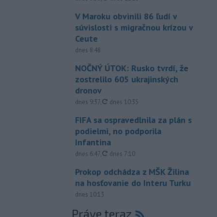
V Maroku obvinili 86 ľudí v
súvislosti s migračnou krízou v
Ceute
dnes 8:48
NOČNÝ ÚTOK: Rusko tvrdí, že
zostrelilo 605 ukrajinských
dronov
aktualizované
dnes 9:37
,
dnes 10:35
FIFA sa ospravedlnila za plán s
podielmi, no podporila
Infantina
aktualizované
dnes 6:47
,
dnes 7:10
Prokop odchádza z MŠK Žilina
na hosťovanie do Interu Turku
dnes 10:13
Práve teraz