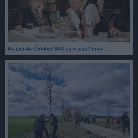
Na javisko Činohry SND sa vracia Timra...