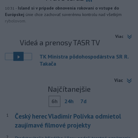
-
Island si v prípade obnovenia rokovaní o vstupe do
10:31
Európskej
únie chce zachovať suverénnu kontrolu nad všetkým
rybolovom.
Viac
Videá a prenosy TASR TV
TK Ministra pôdohospodárstva SR R.
Takača
Viac
Najčítanejšie
6h
24h
7d
Český herec Vladimír Polívka odmietol
1
zaujímavé filmové projekty
2
Predstavitelia Mladého Hlasu podali trestné oznámenie