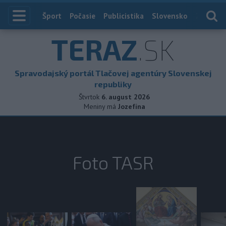
Index
Šport
Počasie
Publicistika
Slovensko
Zahranič
TERAZ
.SK
Spravodajský portál Tlačovej agentúry Slovenskej
republiky
Štvrtok
6. august 2026
Meniny má
Jozefína
Foto TASR