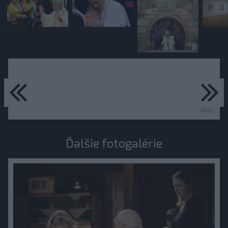
predchádzajúce
ďa
Zdroj:
Ďalšie fotogalérie