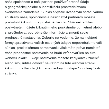
naša spoločnosť a naši partneri používať presné údaje
Priame prenosy z Národnej rady SR
o geografickej polohe a identifikáciu prostredníctvom
skenovania zariadenia. Súhlas s vyššie uvedeným spracúvaním
zo strany našej spoločnosti a našich 824 partnerov môžete
poskytnúť kliknutím na príslušné tlačidlo. Skôr než súhlas
poskytnete, môžete kliknutím jeho poskytnutie odmietnuť alebo
Politika na sociálnych sieťach
si preštudovať podrobnejšie informácie a zmeniť svoje
prednostné nastavenia.
Zoberte na vedomie, že na niektoré
formy spracúvania vašich osobných údajov nepotrebujeme váš
Zobraziť viac
Info
súhlas, proti takémuto spracovaniu však máte právo namietať.
Vaše prednostné nastavenia sa budú vzťahovať len na túto
Najnovšie videá
Najsledovanejšie videá
webovú lokalitu. Svoje nastavenia môžete kedykoľvek zmeniť
alebo svoj súhlas odvolať návratom na túto webovú stránku
kliknutím na tlačidlo „Ochrana osobných údajov“ v dolnej časti
TK: Dve skvelé správy pre slovenské
stránky.
hrady
dnes 09:00
|
Ministerstvo práce, sociálnych vecí
a rodiny SR
|
15
zobrazení
Kolaps ambulantných sociálnych
služieb
dnes 08:02
|
Sloboda a Solidarita
|
181
zobrazení