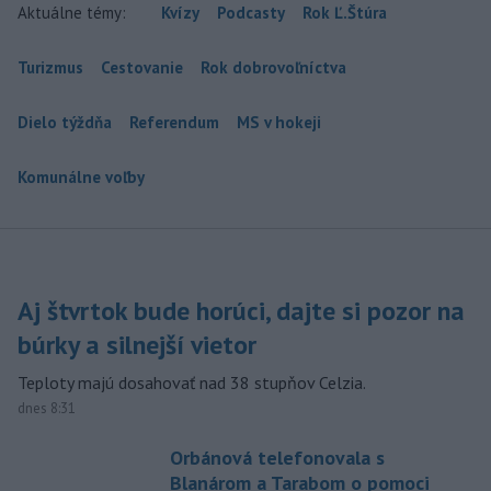
Aktuálne témy:
Kvízy
Podcasty
Rok Ľ.Štúra
Turizmus
Cestovanie
Rok dobrovoľníctva
Dielo týždňa
Referendum
MS v hokeji
Komunálne voľby
Aj štvrtok bude horúci, dajte si pozor na
búrky a silnejší vietor
Teploty majú dosahovať nad 38 stupňov Celzia.
dnes 8:31
Orbánová telefonovala s
Blanárom a Tarabom o pomoci