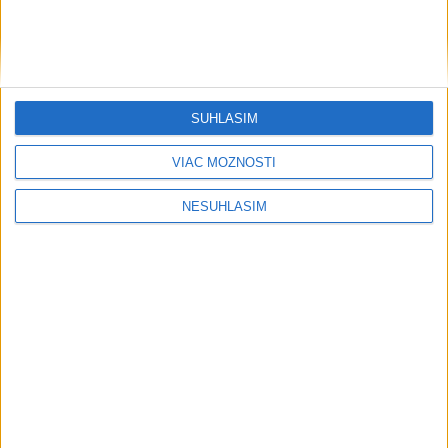
....
SÚHLASÍM
VIAC MOŽNOSTÍ
NESÚHLASÍM
Neprehliadnite