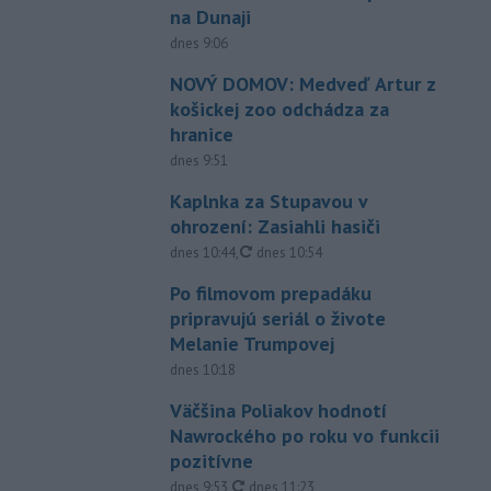
na Dunaji
dnes 9:06
NOVÝ DOMOV: Medveď Artur z
košickej zoo odchádza za
hranice
dnes 9:51
Kaplnka za Stupavou v
ohrození: Zasiahli hasiči
aktualizované
dnes 10:44
,
dnes 10:54
Po filmovom prepadáku
pripravujú seriál o živote
Melanie Trumpovej
dnes 10:18
Väčšina Poliakov hodnotí
Nawrockého po roku vo funkcii
pozitívne
aktualizované
dnes 9:53
,
dnes 11:23