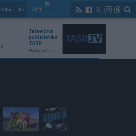
26
°C
 Odber
Knihy
Útulkovo
Magazín
News Now
Archív
TASR
Televízna
publicistika
TASR
ky
Všetky relácie