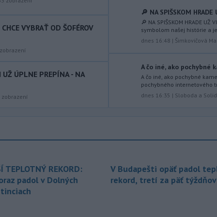
63
zobrazení
do ukončenia premávky bude z
🔎 NA SPIŠSKOM HRADE U
dôvodu
hudobného festivalu
🔎 NA SPIŠSKOM HRADE UŽ VI
T CHCE VYBRAŤ OD ŠOFÉROV
Lovestream na starom letisku v
symbolom našej histórie a je
bratislavských Vajnoroch upravená
dnes 16:48
|
Šimkovičová Ma
organizácia MHD v oblasti Vajnôr.
zobrazení
-
Slovenský futbalista Lukáš
A čo iné, ako pochybné k
10:44
I UŽ ÚPLNE PREPÍNA - NA
Haraslín môže v najbližšom období
A čo iné, ako pochybné kame
pochybného internetového tr
zmeniť
klubovú adresu. O 30-ročného
dnes 16:35
|
Sloboda a Solid
stredopoliara Sparty Praha sa podľa
zobrazení
portálu isport.cz zaujíma
saudskoarabský Al-Fateh.
-
Vo veku 94 rokov zomrela 29.
10:23
júla 2026 herečka a dlhoročná
členka
Slovenského komorného
divadla (SKD) v Martine Helena
Í TEPLOTNÝ REKORD:
V Budapešti opäť padol tep
Sudická.
oraz padol v Dolných
rekord, tretí za päť týždňov
tinciach
-
Národná diaľničná
10:15
spoločnosť (NDS) ukončila výmenu
mostného
záveru na ľavej strane