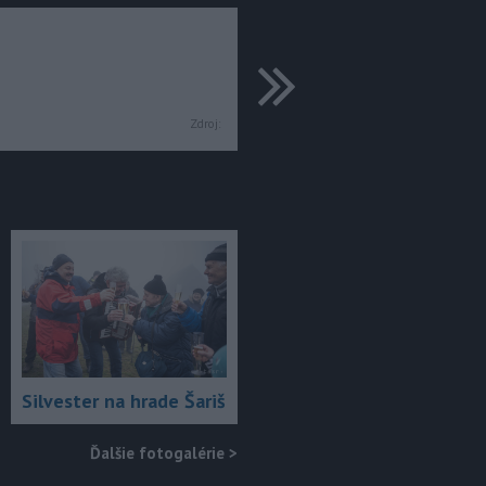
ďalšie
Zdroj:
Silvester na hrade Šariš
Ďalšie fotogalérie
>