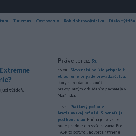
túra
Turizmus
Cestovanie
Rok dobrovoľníctva
Dielo týždňa
Práve teraz
 Extrémne
-
Slovenská polícia prispela k
16:08
objasneniu prípadu prevádzačstva,
nie?
ktorý sa podarilo ukončiť
právoplatným odsúdením páchateľa v
júci týždeň.
Maďarsku.
-
Piatkový požiar v
15:21
bratislavskej rafinérii Slovnaft je
pod kontrolou.
Príčina jeho vzniku
bude predmetom vyšetrovania. Pre
TASR to potvrdil hovorca rafinérie