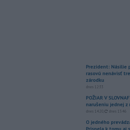
Prezident: Násilie
rasovú nenávisť tr
zárodku
dnes 12:33
POŽIAR V SLOVNAFT
narušeniu jednej z 
aktualizovan
dnes 14:20
,
dnes 15:46
O jedného prevádz
Prispela k tomu aj 