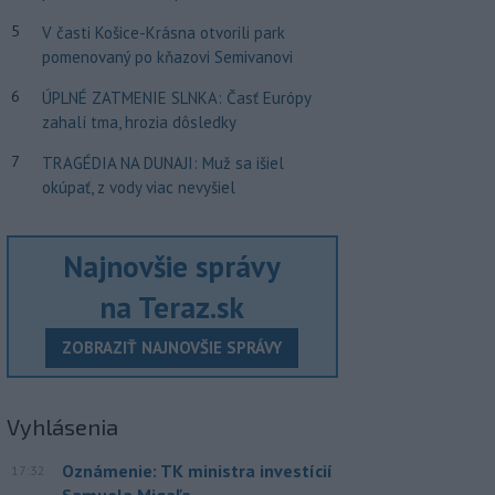
5
V časti Košice-Krásna otvorili park
pomenovaný po kňazovi Semivanovi
6
ÚPLNÉ ZATMENIE SLNKA: Časť Európy
zahalí tma, hrozia dôsledky
7
TRAGÉDIA NA DUNAJI: Muž sa išiel
okúpať, z vody viac nevyšiel
Najnovšie správy
na Teraz.sk
ZOBRAZIŤ NAJNOVŠIE SPRÁVY
Vyhlásenia
Oznámenie: TK ministra investícií
17:32