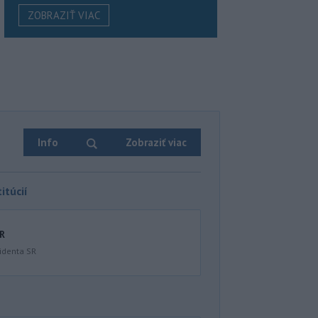
ZOBRAZIŤ VIAC
Info
Zobraziť viac
itúcií
SR
identa SR