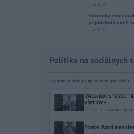
dnes 15:51
Slovenky remizoval
prípravnom dueli s
dnes 17:13
Politika na sociálnych 
Najnovšie videá
Najsledovanejšie videá
⁉️FICO, KDE STE⁉️ČO T
VŠETKÝCH...
dnes 17:02
|
Jakab Július
|
295
Taraba: Rozvíjame vše