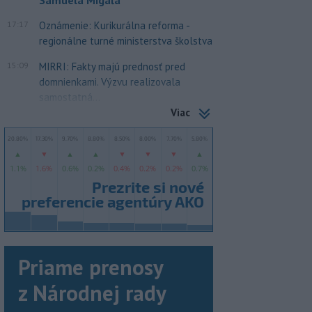
Samuela Migaľa
17:17
Oznámenie: Kurikurálna reforma -
regionálne turné ministerstva školstva
15:09
MIRRI: Fakty majú prednosť pred
domnienkami. Výzvu realizovala
samostatná...
Viac
Priame prenosy
z Národnej rady