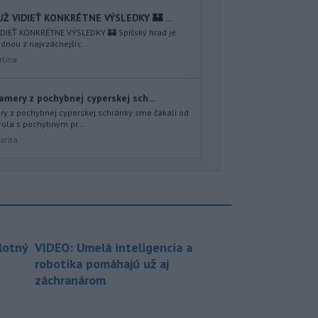
Ž VIDIEŤ KONKRÉTNE VÝSLEDKY 🏰 ...
DIEŤ KONKRÉTNE VÝSLEDKY 🏰 Spišský hrad je
dnou z najvzácnejšíc...
rtina
amery z pochybnej cyperskej sch...
ry z pochybnej cyperskej schránky sme čakali od
ola s pochybným pr...
arita
lotný
VIDEO: Umelá inteligencia a
robotika pomáhajú už aj
záchranárom