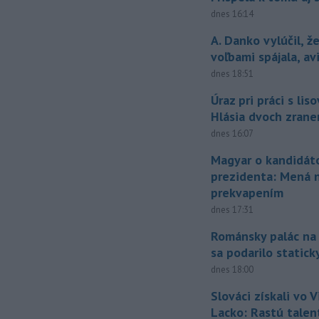
dnes 16:14
A. Danko vylúčil, ž
voľbami spájala, a
dnes 18:51
Úraz pri práci s lis
Hlásia dvoch zran
dnes 16:07
Magyar o kandidát
prezidenta: Mená 
prekvapením
dnes 17:31
Románsky palác na
sa podarilo statick
dnes 18:00
Slováci získali vo V
Lacko: Rastú talen