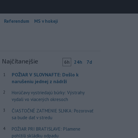
Referendum
MS v hokeji
Najčítanejšie
6h
24h
7d
POŽIAR V SLOVNAFTE: Došlo k
1
narušeniu jednej z nádrží
2
Horúčavy vystriedajú búrky: Výstrahy
vydali vo viacerých okresoch
3
ČIASTOČNÉ ZATMENIE SLNKA: Pozorovať
sa bude dať v stredu
4
POŽIAR PRI BRATISLAVE: Plamene
pohltili skládku odpadu