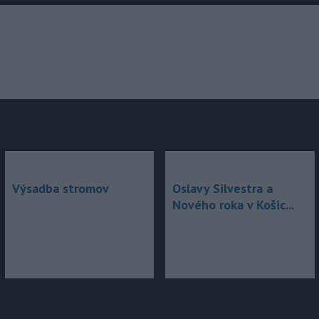
júce
Výsadba stromov
Oslavy Silvestra a
Nového roka v Košic...