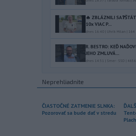
dnes 16:57
|
Taraba Tomáš
|
3
🔥 ZBLÁZNILI SA❓️ŠTÁ
10x VIAC P...
dnes 16:40
|
Uhrík Milan
|
164
R. BESTRO: KEĎ NAĎOV
JEHO ZMLUVÁ...
dnes 14:51
|
Smer - SSD
|
4656
Neprehliadnite
ČIASTOČNÉ ZATMENIE SLNKA:
ĎALŠ
Pozorovať sa bude dať v stredu
Tent
Plach