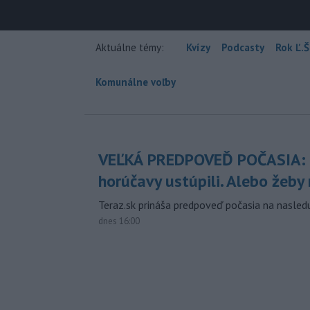
Aktuálne témy:
Kvízy
Podcasty
Rok Ľ.Š
Komunálne voľby
VEĽKÁ PREDPOVEĎ POČASIA:
horúčavy ustúpili. Alebo žeby 
Teraz.sk prináša predpoveď počasia na nasledu
dnes 16:00