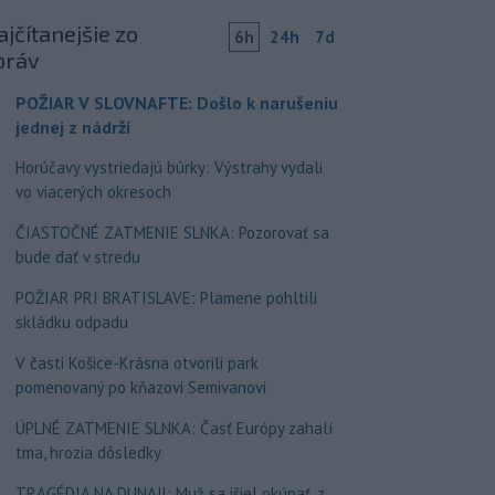
jčítanejšie zo
6h
24h
7d
práv
POŽIAR V SLOVNAFTE: Došlo k narušeniu
jednej z nádrží
Horúčavy vystriedajú búrky: Výstrahy vydali
vo viacerých okresoch
ČIASTOČNÉ ZATMENIE SLNKA: Pozorovať sa
bude dať v stredu
POŽIAR PRI BRATISLAVE: Plamene pohltili
skládku odpadu
V časti Košice-Krásna otvorili park
pomenovaný po kňazovi Semivanovi
ÚPLNÉ ZATMENIE SLNKA: Časť Európy zahalí
tma, hrozia dôsledky
TRAGÉDIA NA DUNAJI: Muž sa išiel okúpať, z