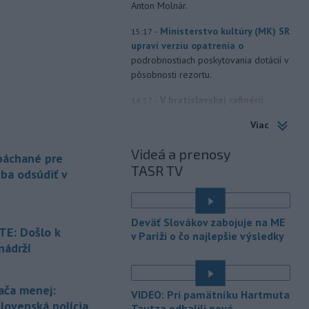
Anton Molnár.
-
Ministerstvo kultúry (MK) SR
15:17
upraví verziu opatrenia o
podrobnostiach poskytovania dotácií v
pôsobnosti rezortu.
-
V bratislavskej rafinérii
14:17
Slovnaft horí uskladnený ropný
Viac
produkt.
TASR o tom informovala
rafinéria s tým, že obyvateľom nehrozí
Videá a prenosy
 páchané pre
nebezpečenstvo.
TASR TV
eba odsúdiť v
-
Jedným zo zdravotných rizík
13:50
na festivale môže byť vyššia
úroveň
hluku. Je preto dobré držať sa
Deväť Slovákov zabojuje na ME
ďalej od reproduktorov, používať
E: Došlo k
v Paríži o čo najlepšie výsledky
chrániče sluchu či dodržiavať
nádrží
prestávky.
é
-
Podporu kandidatúre
12:49
ača menej:
VIDEO: Pri pamätníku Hartmuta
Slovenskej republiky na nestále
slovenská polícia
Tautza odhalili nové