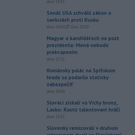
dnes 18:51
Senát USA schválil zákon o
sankciách proti Rusku
aktualizované
dnes 19:50
,
dnes 20:20
Magyar o kandidátoch na post
prezidenta: Mená nebudú
prekvapením
dnes 17:31
Románsky palác na Spišskom
hrade sa podarilo staticky
zabezpečiť
dnes 18:00
Slováci získali vo Vichy bronz,
Lacko: Rastú talentovaní hráči
dnes 15:51
Slovenky remizovali v druhom
prípravnom dueli so Slovinkami