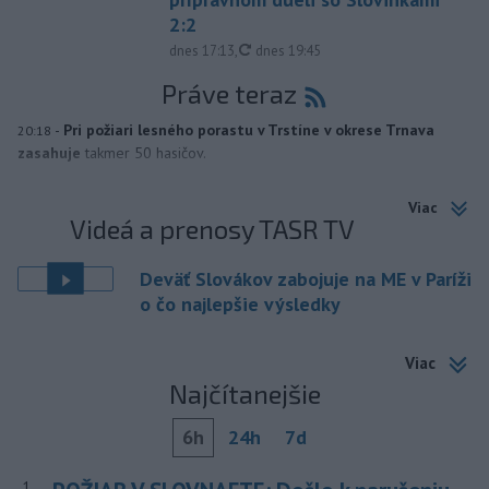
2:2
aktualizované
dnes 17:13
,
dnes 19:45
Práve teraz
-
Pri požiari lesného porastu v Trstíne v okrese Trnava
20:18
zasahuje
takmer 50 hasičov.
Viac
Videá a prenosy TASR TV
Deväť Slovákov zabojuje na ME v Paríži
o čo najlepšie výsledky
Viac
Najčítanejšie
6h
24h
7d
1