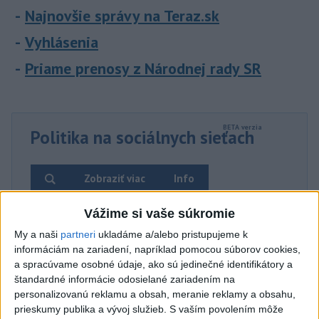
Najnovšie správy na Teraz.sk
Vyhlásenia
Priame prenosy z Národnej rady SR
Politika na sociálnych sieťach
Zobraziť viac
Info
Vážime si vaše súkromie
Najnovšie videá
Najsledovanejšie videá
My a naši
partneri
ukladáme a/alebo pristupujeme k
informáciám na zariadení, napríklad pomocou súborov cookies,
Kontrolný deň na Spišskom hrade
a spracúvame osobné údaje, ako sú jedinečné identifikátory a
potvrdil výrazný pokrok...
štandardné informácie odosielané zariadením na
dnes 18:09
|
Ministerstvo kultúry SR
|
2
personalizovanú reklamu a obsah, meranie reklamy a obsahu,
zobrazení
prieskumy publika a vývoj služieb.
S vaším povolením môže