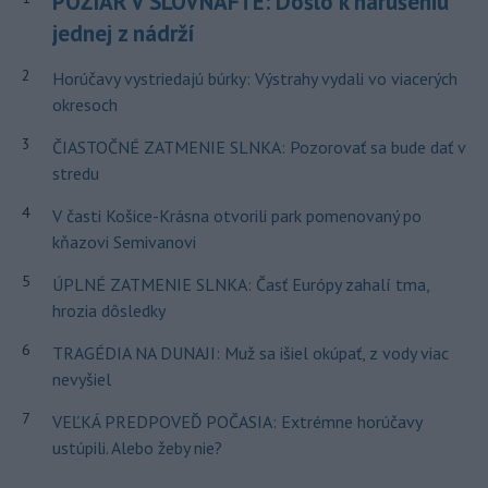
POŽIAR V SLOVNAFTE: Došlo k narušeniu
jednej z nádrží
2
Horúčavy vystriedajú búrky: Výstrahy vydali vo viacerých
okresoch
3
ČIASTOČNÉ ZATMENIE SLNKA: Pozorovať sa bude dať v
stredu
4
V časti Košice-Krásna otvorili park pomenovaný po
kňazovi Semivanovi
5
ÚPLNÉ ZATMENIE SLNKA: Časť Európy zahalí tma,
hrozia dôsledky
6
TRAGÉDIA NA DUNAJI: Muž sa išiel okúpať, z vody viac
nevyšiel
7
VEĽKÁ PREDPOVEĎ POČASIA: Extrémne horúčavy
ustúpili. Alebo žeby nie?