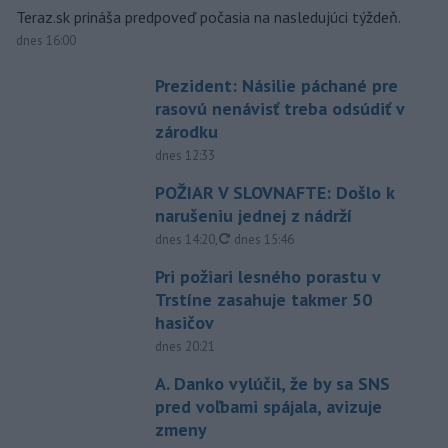
Teraz.sk prináša predpoveď počasia na nasledujúci týždeň.
dnes 16:00
Prezident: Násilie páchané pre
rasovú nenávisť treba odsúdiť v
zárodku
dnes 12:33
POŽIAR V SLOVNAFTE: Došlo k
narušeniu jednej z nádrží
aktualizované
dnes 14:20
,
dnes 15:46
Pri požiari lesného porastu v
Trstíne zasahuje takmer 50
hasičov
dnes 20:21
A. Danko vylúčil, že by sa SNS
pred voľbami spájala, avizuje
zmeny