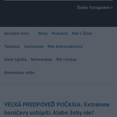
Ďalšie fotogalérie
>
Aktuálne témy:
Kvízy
Podcasty
Rok Ľ.Štúra
Turizmus
Cestovanie
Rok dobrovoľníctva
Dielo týždňa
Referendum
MS v hokeji
Komunálne voľby
VEĽKÁ PREDPOVEĎ POČASIA: Extrémne
horúčavy ustúpili. Alebo žeby nie?