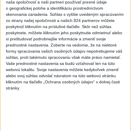
naša spoločnosť a naši partneri používať presné údaje
⁉️FICO, KDE STE⁉️ČO TIE VAŠE DRÍSTY
O BENZÍNE⁉️VŠETKÝCH...
o geografickej polohe a identifikáciu prostredníctvom
skenovania zariadenia. Súhlas s vyššie uvedeným spracúvaním
dnes 17:02
|
Jakab Július
|
1309
zobrazení
zo strany našej spoločnosti a našich 824 partnerov môžete
poskytnúť kliknutím na príslušné tlačidlo. Skôr než súhlas
Taraba: Rozvíjame všetky kúty
Slovenska
poskytnete, môžete kliknutím jeho poskytnutie odmietnuť alebo
si preštudovať podrobnejšie informácie a zmeniť svoje
dnes 16:57
|
Taraba Tomáš
|
1585
zobrazení
prednostné nastavenia.
Zoberte na vedomie, že na niektoré
Najnovšie statusy štátnych inštitúcií
formy spracúvania vašich osobných údajov nepotrebujeme váš
súhlas, proti takémuto spracovaniu však máte právo namietať.
CHYSTÁTE SA VON? UŽITE SI ZÁBAVU A
Vaše prednostné nastavenia sa budú vzťahovať len na túto
HLAVNE SA V PORIADKU...
webovú lokalitu. Svoje nastavenia môžete kedykoľvek zmeniť
CHYSTÁTE SA VON? UŽITE SI ZÁBAVU A HLAVNE SA V
alebo svoj súhlas odvolať návratom na túto webovú stránku
PORIADKU VRÁŤTE DOMOV📍 👮‍♂️ Policajti počas
kliknutím na tlačidlo „Ochrana osobných údajov“ v dolnej časti
nočnej akcie navštívili pa...
stránky.
dnes 18:00
|
Polícia Slovenskej republiky
Najnovšie politické statusy
Ďakujem všetkým za dnešné priania,
gratulácie aj milé s...