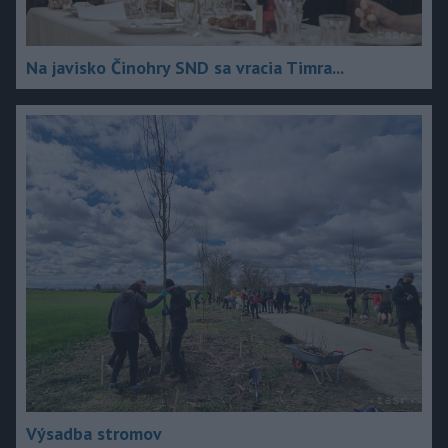
Na javisko Činohry SND sa vracia Timra...
Výsadba stromov