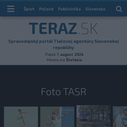
Index
Šport
Počasie
Publicistika
Slovensko
Zahranič
TERAZ
.SK
Spravodajský portál Tlačovej agentúry Slovenskej
republiky
Piatok
7. august 2026
Meniny má
Štefánia
Foto TASR