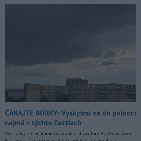
ČAKAJTE BÚRKY: Vyskytnú sa do polnoci
najmä v týchto častiach
Výstrahy pred búrkami ústav vyhlásil v celom Bratislavskom
kraji, vo väčšine okresov Trenčianskeho, Trnavského a