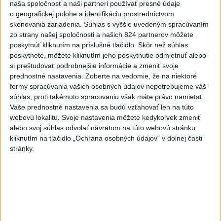
naša spoločnosť a naši partneri používať presné údaje
KRAJA ➡️ NO IBA 1️...
o geografickej polohe a identifikáciu prostredníctvom
9️⃣ KANDIDÁTOV NA ŽUPANA PREŠOVSKÉHO KRAJA ➡️
skenovania zariadenia. Súhlas s vyššie uvedeným spracúvaním
NO IBA 1️⃣. ZDRAVÁ VOĽBA - MILAN MAJERSKÝ ✅️❗️
Podpora mužovi, ktorému na ...
zo strany našej spoločnosti a našich 824 partnerov môžete
poskytnúť kliknutím na príslušné tlačidlo. Skôr než súhlas
dnes 21:23
|
Škripek Branislav
poskytnete, môžete kliknutím jeho poskytnutie odmietnuť alebo
si preštudovať podrobnejšie informácie a zmeniť svoje
Neprehliadnite
prednostné nastavenia.
Zoberte na vedomie, že na niektoré
formy spracúvania vašich osobných údajov nepotrebujeme váš
súhlas, proti takémuto spracovaniu však máte právo namietať.
ĎALŠÍ TEPLOTNÝ REKORD: Tentoraz
Vaše prednostné nastavenia sa budú vzťahovať len na túto
padol v Dolných Plachtinciach
webovú lokalitu. Svoje nastavenia môžete kedykoľvek zmeniť
alebo svoj súhlas odvolať návratom na túto webovú stránku
VIDEO: Umelá inteligencia a robotika
kliknutím na tlačidlo „Ochrana osobných údajov“ v dolnej časti
pomáhajú už aj záchranárom
stránky.
NOVÝ DOMOV: Medveď Artur z
košickej zoo odchádza za hranice
Orbánová telefonovala s Blanárom a