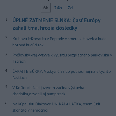
6h
24h
7d
ÚPLNÉ ZATMENIE SLNKA: Časť Európy
1
zahalí tma, hrozia dôsledky
2
Kruhová križovatka v Poprade v smere z Hozelca bude
hotová budúci rok
3
Prešovský kraj vyzýva k využitiu bezplatného parkoviska v
Tatrách
4
ČAKAJTE BÚRKY: Vyskytnú sa do polnoci najmä v týchto
častiach
5
V Košiciach Nad jazerom začína výstavba
chodníka,otvorili aj pumptrack
6
Na kúpalisku Diakovce UNIKALA LÁTKA, osem ľudí
skončilo v nemocnici