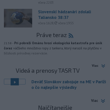
včera 22:03
Slovenskí hádzanári zdolali
Taliansko 38:37
aktualizované
včera 16:28
,
včera 19:55
Práve teraz
-
Pri pobreží Ománu hrozí ekologická katastrofa pre únik
21:58
čoraz
väčšieho množstva ropy z tankera, ktorý narazil na plytčinu v
blízkosti prírodnej rezervácie.
Viac
Videá a prenosy TASR TV
Deväť Slovákov zabojuje na ME v Paríži
o čo najlepšie výsledky
Viac
Najčítanejšie