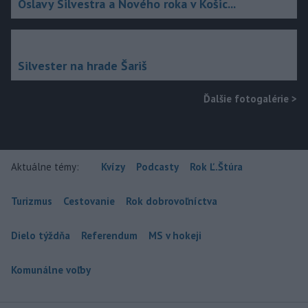
Oslavy Silvestra a Nového roka v Košic...
Silvester na hrade Šariš
Ďalšie fotogalérie
>
Aktuálne témy:
Kvízy
Podcasty
Rok Ľ.Štúra
Turizmus
Cestovanie
Rok dobrovoľníctva
Dielo týždňa
Referendum
MS v hokeji
Komunálne voľby