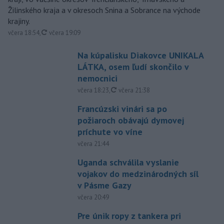
Žilinského kraja a v okresoch Snina a Sobrance na východe
krajiny.
aktualizované
včera 18:54
,
včera 19:09
Na kúpalisku Diakovce UNIKALA
LÁTKA, osem ľudí skončilo v
nemocnici
aktualizované
včera 18:23
,
včera 21:38
Francúzski vinári sa po
požiaroch obávajú dymovej
príchute vo víne
včera 21:44
Uganda schválila vyslanie
vojakov do medzinárodných síl
v Pásme Gazy
včera 20:49
Pre únik ropy z tankera pri