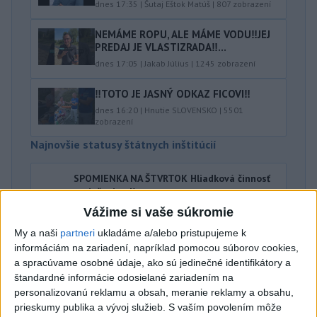
dnes 17:35
|
Šutaj Eštok Matúš
|
807
zobrazení
NEMÁME ROPU, ALE MÁME VODU‼️JEJ
PREDAJ JE VLASTIZRADA‼️...
dnes 17:05
|
Jakab Július
|
1245
zobrazení
‼️TOTO JE JASNÝ ODKAZ FICOVI‼️
dnes 16:20
|
Hnutie SLOVENSKO
|
5501
zobrazení
Najnovšie statusy štátnych inštitúcií
SPOMIENKA NA ŠTVRTOK Hliadková činnosť
poriečnej políc...
SPOMIENKA NA ŠTVRTOK Hliadková činnosť poriečnej
Vážime si vaše súkromie
polície v 80 rokoch 20. storočia. Na kúpaliskách a
prírodných jazerá...
My a naši
partneri
ukladáme a/alebo pristupujeme k
dnes 18:35
|
Polícia Slovenskej republiky
informáciám na zariadení, napríklad pomocou súborov cookies,
a spracúvame osobné údaje, ako sú jedinečné identifikátory a
štandardné informácie odosielané zariadením na
Najnovšie politické statusy
personalizovanú reklamu a obsah, meranie reklamy a obsahu,
prieskumy publika a vývoj služieb.
S vaším povolením môže
9️⃣ KANDIDÁTOV NA ŽUPANA PREŠOVSKÉHO