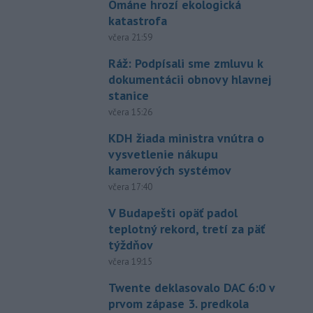
Ománe hrozí ekologická
katastrofa
včera 21:59
Ráž: Podpísali sme zmluvu k
dokumentácii obnovy hlavnej
stanice
včera 15:26
KDH žiada ministra vnútra o
vysvetlenie nákupu
kamerových systémov
včera 17:40
V Budapešti opäť padol
teplotný rekord, tretí za päť
týždňov
včera 19:15
Twente deklasovalo DAC 6:0 v
prvom zápase 3. predkola