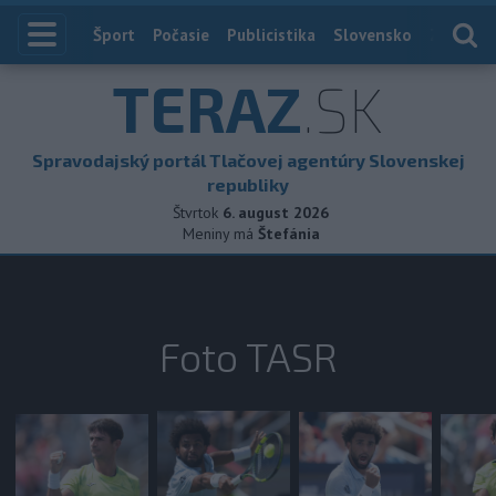
Index
Šport
Počasie
Publicistika
Slovensko
Zahranič
TERAZ
.SK
Spravodajský portál Tlačovej agentúry Slovenskej
republiky
Štvrtok
6. august 2026
Meniny má
Štefánia
Foto TASR