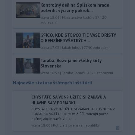
Kontrolný deň na Spišskom hrade
potvrdil výrazný pokrok...
včera 18:09
|
Ministerstvo kultúry SR
|
20
zobrazení
⁉️FICO, KDE STE⁉️ČO TIE VAŠE DRÍSTY
O BENZÍNE⁉️VŠETKÝCH...
včera 17:02
|
Jakab Július
|
7740
zobrazení
Taraba: Rozvíjame všetky kúty
Slovenska
včera 16:57
|
Taraba Tomáš
|
4975
zobrazení
Najnovšie statusy štátnych inštitúcií
CHYSTÁTE SA VON? UŽITE SI ZÁBAVU A
HLAVNE SA V PORIADKU...
CHYSTÁTE SA VON? UŽITE SI ZÁBAVU A HLAVNE SA V
PORIADKU VRÁŤTE DOMOV📍 👮‍♂️ Policajti počas
nočnej akcie navštívili pa...
včera 18:00
|
Polícia Slovenskej republiky