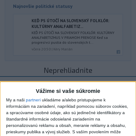
Najnovšie politické statusy
KEĎ PS ÚTOČÍ NA SLOVENSKÝ FOLKLÓR:
KULTÚRNY ANALFABETIZ...
KEĎ PS ÚTOČÍ NA SLOVENSKÝ FOLKLÓR: KULTÚRNY
ANALFABETIZMUS V PRIAMOM PRENOSE Keď sa
progresívci pustia do slovenských t...
včera 20:50
|
Kéry Marián
Neprehliadnite
ČIASTOČNÉ ZATMENIE SLNKA:
Vážime si vaše súkromie
Pozorovať sa bude dať v stredu
My a naši
partneri
ukladáme a/alebo pristupujeme k
ĎALŠÍ TEPLOTNÝ REKORD: Tentoraz
informáciám na zariadení, napríklad pomocou súborov cookies,
padol v Dolných Plachtinciach
a spracúvame osobné údaje, ako sú jedinečné identifikátory a
štandardné informácie odosielané zariadením na
personalizovanú reklamu a obsah, meranie reklamy a obsahu,
V Budapešti opäť padol teplotný
prieskumy publika a vývoj služieb.
S vaším povolením môže
rekord, tretí za päť týždňov