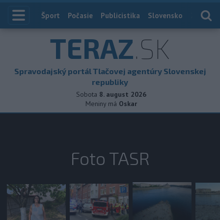
Index
Šport
Počasie
Publicistika
Slovensko
Zahranič
TERAZ
.SK
Spravodajský portál Tlačovej agentúry Slovenskej
republiky
Sobota
8. august 2026
Meniny má
Oskar
Foto TASR