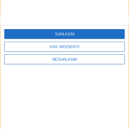
SÚHLASÍM
VIAC MOŽNOSTÍ
NESÚHLASÍM
....