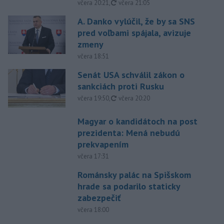
aktualizované
včera 20:21
,
včera 21:05
A. Danko vylúčil, že by sa SNS
pred voľbami spájala, avizuje
zmeny
včera 18:51
Senát USA schválil zákon o
sankciách proti Rusku
aktualizované
včera 19:50
,
včera 20:20
Magyar o kandidátoch na post
prezidenta: Mená nebudú
prekvapením
včera 17:31
Románsky palác na Spišskom
hrade sa podarilo staticky
zabezpečiť
včera 18:00