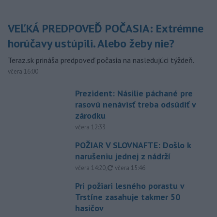
VEĽKÁ PREDPOVEĎ POČASIA: Extrémne
horúčavy ustúpili. Alebo žeby nie?
Teraz.sk prináša predpoveď počasia na nasledujúci týždeň.
včera 16:00
Prezident: Násilie páchané pre
rasovú nenávisť treba odsúdiť v
zárodku
včera 12:33
POŽIAR V SLOVNAFTE: Došlo k
narušeniu jednej z nádrží
aktualizované
včera 14:20
,
včera 15:46
Pri požiari lesného porastu v
Trstíne zasahuje takmer 50
hasičov