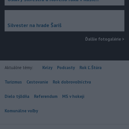
Silvester na hrade Šariš
Ďalšie fotogalérie
>
Aktuálne témy:
Kvízy
Podcasty
Rok Ľ.Štúra
Turizmus
Cestovanie
Rok dobrovoľníctva
Dielo týždňa
Referendum
MS v hokeji
Komunálne voľby