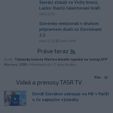
Slováci získali vo Vichy bronz,
Lacko: Rastú talentovaní hráči
včera 15:51
Slovenky remizovali v druhom
prípravnom dueli so Slovinkami
2:2
aktualizované
včera 17:13
,
včera 19:45
Práve teraz
-
Taliansky tenista Matteo Arnaldi vypadol na turnaji ATP
21:30
Masters 1000
v Montreale už v 3. kole dvojhry.
Viac
Videá a prenosy TASR TV
Deväť Slovákov zabojuje na ME v Paríži
o čo najlepšie výsledky