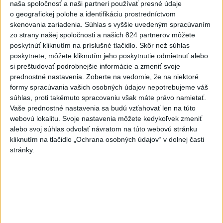
naša spoločnosť a naši partneri používať presné údaje
o geografickej polohe a identifikáciu prostredníctvom
VIDEO: Umelá inteligencia a robotika
skenovania zariadenia. Súhlas s vyššie uvedeným spracúvaním
pomáhajú už aj záchranárom
zo strany našej spoločnosti a našich 824 partnerov môžete
poskytnúť kliknutím na príslušné tlačidlo. Skôr než súhlas
poskytnete, môžete kliknutím jeho poskytnutie odmietnuť alebo
si preštudovať podrobnejšie informácie a zmeniť svoje
Správy
prednostné nastavenia.
Zoberte na vedomie, že na niektoré
formy spracúvania vašich osobných údajov nepotrebujeme váš
súhlas, proti takémuto spracovaniu však máte právo namietať.
Vaše prednostné nastavenia sa budú vzťahovať len na túto
webovú lokalitu. Svoje nastavenia môžete kedykoľvek zmeniť
alebo svoj súhlas odvolať návratom na túto webovú stránku
kliknutím na tlačidlo „Ochrana osobných údajov“ v dolnej časti
stránky.