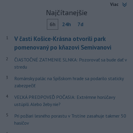
Viac
Najčítanejšie
6h
24h
7d
V časti Košice-Krásna otvorili park
1
pomenovaný po kňazovi Semivanovi
2
ČIASTOČNÉ ZATMENIE SLNKA: Pozorovať sa bude dať v
stredu
3
Románsky palác na Spišskom hrade sa podarilo staticky
zabezpečiť
4
VEĽKÁ PREDPOVEĎ POČASIA: Extrémne horúčavy
ustúpili. Alebo žeby nie?
5
Pri požiari lesného porastu v Trstíne zasahuje takmer 50
hasičov