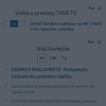
Viac
Videá a prenosy TASR TV
Deväť Slovákov zabojuje na ME v Paríži
o čo najlepšie výsledky
Viac
Najčítanejšie
6h
24h
7d
DRÁMA V PARLAMENTE: Poslankyňa
1
hádzala do premiéra vajíčka
2
Darina Pačutová pomáha pacientom vo Vranove nad
Topľou slovom
3
CYKLISTU NAPADOL MEDVEĎ:Z Valčianskej doliny ho