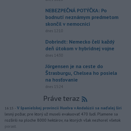
NEBEZPEČNÁ POTÝČKA: Po
bodnutí neznámym predmetom
skončil v nemocnici
dnes 12:10
Dobrindt: Nemecko čelí každý
deň útokom v hybridnej vojne
dnes 14:30
Jörgensen je na ceste do
Štrasburgu, Chelsea ho posiela
na hosťovanie
dnes 15:24
Práve teraz
-
V španielskej provincii Huelva v Andalúzii sa naďalej šíri
16:15
lesný požiar, pre ktorý už museli evakuovať 470 ľudí. Plamene sa
rozšírili na ploche 8000 hektárov, na ktorých však nezhorel všetok
porast.