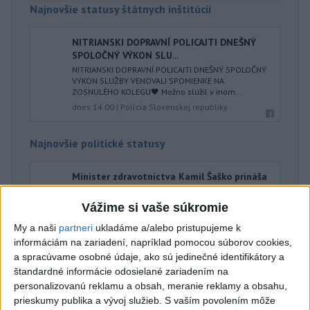
Najnovšie statusy štátnych inštitúcií
NITRIANSKI DOPRAVNÍ POLICAJTI DNEŠNÝ
SPOLOČNÝ VÝKON SLU...
NITRIANSKI DOPRAVNÍ POLICAJTI DNEŠNÝ SPOLOČNÝ
VÝKON SLUŽBY VENOVALI SPOMIENKE NA
ZOSNULÉHO KOLEGU🖤 Možno slúžil v inom...
dnes 14:00
|
Polícia Slovenskej republiky
Najnovšie politické statusy
Minister zdravotníctva Kamil Šaško prináša
ďalší konkré...
Minister zdravotníctva Kamil Šaško prináša ďalší
Vážime si vaše súkromie
konkrétny krok, ktorý ľuďom ušetrí čas, nervy aj
zbytočné vybavovanie p...
My a naši
partneri
ukladáme a/alebo pristupujeme k
dnes 13:42
|
Svoboda Zdenko
informáciám na zariadení, napríklad pomocou súborov cookies,
a spracúvame osobné údaje, ako sú jedinečné identifikátory a
štandardné informácie odosielané zariadením na
Neprehliadnite
personalizovanú reklamu a obsah, meranie reklamy a obsahu,
prieskumy publika a vývoj služieb.
S vaším povolením môže