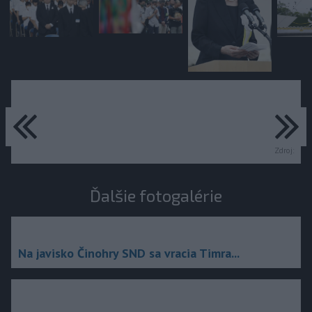
predchádzajúce
ďa
Zdroj:
Ďalšie fotogalérie
Na javisko Činohry SND sa vracia Timra...