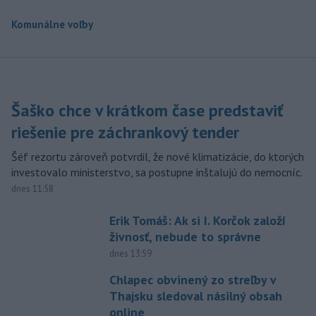
Komunálne voľby
Šaško chce v krátkom čase predstaviť
riešenie pre záchrankový tender
Šéf rezortu zároveň potvrdil, že nové klimatizácie, do ktorých
investovalo ministerstvo, sa postupne inštalujú do nemocníc.
dnes 11:58
Erik Tomáš: Ak si I. Korčok založí
živnosť, nebude to správne
dnes 13:59
Chlapec obvinený zo streľby v
Thajsku sledoval násilný obsah
online