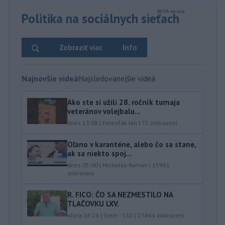
Politika na sociálnych sieťach
Zobraziť viac
Info
Najnovšie videá
Najsledovanejšie videá
Ako ste si užili 28. ročník turnaja
veteránov volejbalu...
dnes 13:08
|
Ferenčák Ján
|
72
zobrazení
Oľano v karanténe, alebo čo sa stane,
ak sa niekto spoj...
dnes 05:00
|
Michelko Roman
|
15961
zobrazení
R. FICO: ČO SA NEZMESTILO NA
TLAČOVKU LXV.
včera 18:24
|
Smer - SSD
|
27844
zobrazení