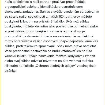
naša spoločnosť a naši partneri používať presné údaje
J. Božik: Financovanie samospráv nie
o geografickej polohe a identifikáciu prostredníctvom
je ich jediný problém
skenovania zariadenia. Súhlas s vyššie uvedeným spracúvaním
zo strany našej spoločnosti a našich 824 partnerov môžete
poskytnúť kliknutím na príslušné tlačidlo. Skôr než súhlas
OTESTUJTE SA: Rozumiete
poskytnete, môžete kliknutím jeho poskytnutie odmietnuť alebo
slovenským nárečiam? Tieto slová vás
si preštudovať podrobnejšie informácie a zmeniť svoje
potrápia
prednostné nastavenia.
Zoberte na vedomie, že na niektoré
formy spracúvania vašich osobných údajov nepotrebujeme váš
VEĽKÁ PREDPOVEĎ POČASIA:
súhlas, proti takémuto spracovaniu však máte právo namietať.
Extrémne horúčavy ustúpili. Alebo
Vaše prednostné nastavenia sa budú vzťahovať len na túto
žeby nie?
webovú lokalitu. Svoje nastavenia môžete kedykoľvek zmeniť
alebo svoj súhlas odvolať návratom na túto webovú stránku
kliknutím na tlačidlo „Ochrana osobných údajov“ v dolnej časti
HRABKO o výhode
stránky.
Majerského:Mazurek a Laššáková majú
rovnakých voličov
Správy