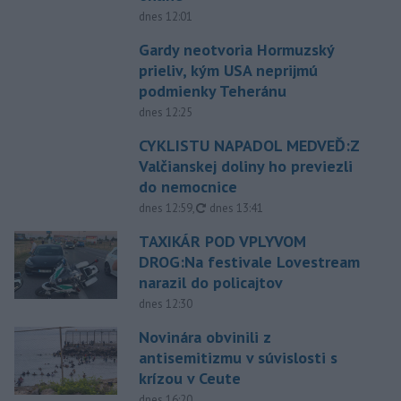
dnes 12:01
Gardy neotvoria Hormuzský
prieliv, kým USA neprijmú
podmienky Teheránu
dnes 12:25
CYKLISTU NAPADOL MEDVEĎ:Z
Valčianskej doliny ho previezli
do nemocnice
aktualizované
dnes 12:59
,
dnes 13:41
TAXIKÁR POD VPLYVOM
DROG:Na festivale Lovestream
narazil do policajtov
dnes 12:30
Novinára obvinili z
antisemitizmu v súvislosti s
krízou v Ceute
dnes 16:20