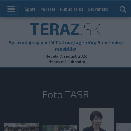
Index
Šport
Počasie
Publicistika
Slovensko
Zahranič
TERAZ
.SK
Spravodajský portál Tlačovej agentúry Slovenskej
republiky
Nedela
9. august 2026
Meniny má
Ľubomíra
Foto TASR