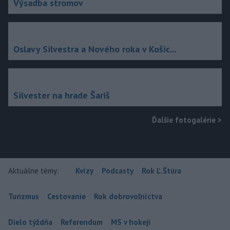
Výsadba stromov
Oslavy Silvestra a Nového roka v Košic...
Silvester na hrade Šariš
Ďalšie fotogalérie
>
Aktuálne témy:
Kvízy
Podcasty
Rok Ľ.Štúra
Turizmus
Cestovanie
Rok dobrovoľníctva
Dielo týždňa
Referendum
MS v hokeji