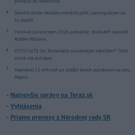
previezli do nemocnice
4
Skončili ďalšie desiatky menších pôšt, samosprávam sa
to nepáči
5
Festival Lovestream 2026 pokračuje, druhý deň zakončil
Robbie Williams
6
OTESTUJTE SA: Rozumiete slovenským nárečiam? Tieto
slová vás potrápia
7
Najmenej 21 mŕtvych po zrážke dvoch autobusov na juhu
Nigeru
Najnovšie správy na Teraz.sk
Vyhlásenia
Priame prenosy z Národnej rady SR