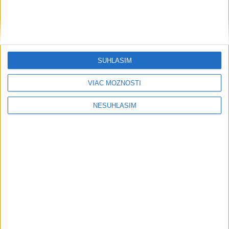
SÚHLASÍM
VIAC MOŽNOSTÍ
NESÚHLASÍM
....